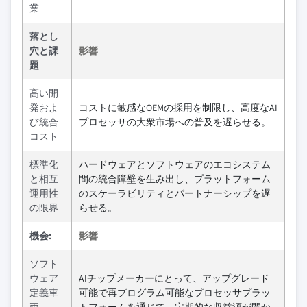
業
落とし
穴と課
影響
題
高い開
発およ
コストに敏感なOEMの採用を制限し、高度なAI
び統合
プロセッサの大衆市場への普及を遅らせる。
コスト
標準化
ハードウェアとソフトウェアのエコシステム
と相互
間の統合障壁を生み出し、プラットフォーム
運用性
のスケーラビリティとパートナーシップを遅
の限界
らせる。
機会:
影響
ソフト
ウェア
AIチップメーカーにとって、アップグレード
定義車
可能で再プログラム可能なプロセッサプラッ