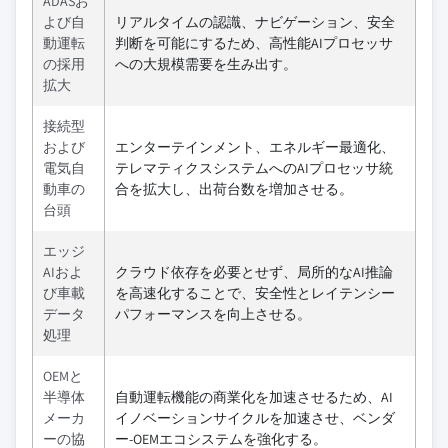
ADASお
よび自
リアルタイムの認識、ナビゲーション、安全
動運転
判断を可能にするため、高性能AIプロセッサ
の採用
への大規模需要を生み出す。
拡大
接続型
および
エンターテインメント、エネルギー最適化、
電気自
テレマティクスシステムへのAIプロセッサ統
動車の
合を拡大し、出荷台数を増加させる。
台頭
エッジ
AIおよ
クラウド依存を必要とせず、局所的なAI推論
び車載
を高速化することで、安全性とレイテンシー
データ
パフォーマンスを向上させる。
処理
OEMと
半導体
自動運転機能の商業化を加速させるため、AI
メーカ
イノベーションサイクルを加速させ、ベンダ
ーの協
ー-OEMエコシステムを強化する。