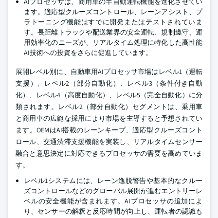
AIプロセッサは、商用車の半自動運転機能を進化させてい
ます。適応型クルーズコントロール、レーンアシスト、プ
ラトーニング機能はすでに開発またはテストされていま
す。長距離トラックや配送業界の安全運転、規制遵守、運
用効率化のニーズが、リアルタイム処理に特化した高性能
AI技術への投資をさらに促進しています。
展開レベル別に、自動車用AIプロセッサ市場はレベル1（運転
支援）、レベル2（部分自動化）、レベル3（条件付き自動
化）、レベル4（高度自動化）、レベル5（完全自動化）に分
類されます。レベル2（部分自動化）セグメントは、乗用車
と商用車の広範な採用により市場を主導すると予想されてい
ます。OEMはAI搭載のレーンキープ、適応型クルーズコント
ロール、交通渋滞支援機能を実装し、リアルタイムセンサー
融合と意思決定に対応できるプロセッサの需要を高めていま
す。
レベル1システムには、レーン逸脱警告や基本的なクルー
ズコントロールなどのグローバル展開が進むエントリーレ
ベルの安全機能が含まれます。AIプロセッサの追加によ
り、センサーの解釈と反応時間が向上し、運転者の認識も