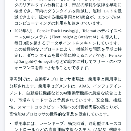
タのリアルタイム分析により、部品の摩耗や故障を早期に
検出でき、車両のダウンタイムを削減し、運用コストを低
減できます。拡大する接続車両とIoT統合が、エッジでのAI
コンピューティングの利用を加速させています。
2025年5月、Penske Truck Leasingは、Telematicsデバイスベ
ースのAIシステム（Fleet InsightとCatalyst AI）を導入し、
毎日3億を超えるデータポイントをスキャンしています。
この積極的なアプローチにより、機械的な問題を早期に特
定し、ダウンタイムを最小限に抑えることができ、Penske
はDarigoldやHoneyvilleなどの顧客に対してフリートのパフ
ォーマンスを向上させることができます。
車両別では、自動車AIプロセッサ市場は、乗用車と商用車に
分類されます。乗用車セグメントは、ADAS、インフォテイン
メント、自動運転機能などのAI駆動型機能の急速な統合によ
り、市場をリードすると予想されています。安全性、接続
性、スマートコックピット体験への消費者需要の高まりが、
高性能AIプロセッサの世界的な普及を促進しています。
乗用車には、レーンキープ、衝突回避、適応型クルーズコ
ントロールなどの高度運転支援システム（ADAS）機能を