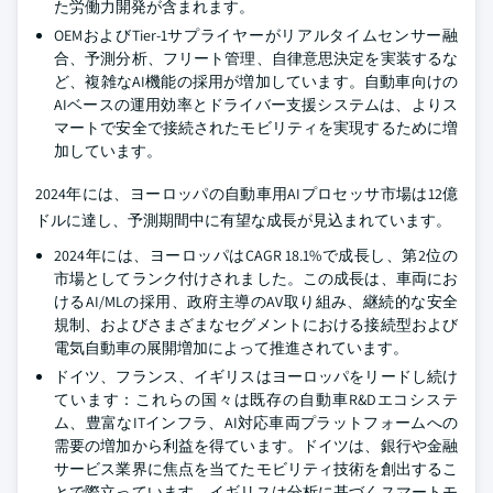
た労働力開発が含まれます。
OEMおよびTier-1サプライヤーがリアルタイムセンサー融
合、予測分析、フリート管理、自律意思決定を実装するな
ど、複雑なAI機能の採用が増加しています。自動車向けの
AIベースの運用効率とドライバー支援システムは、よりス
マートで安全で接続されたモビリティを実現するために増
加しています。
2024年には、ヨーロッパの自動車用AIプロセッサ市場は12億
ドルに達し、予測期間中に有望な成長が見込まれています。
2024年には、ヨーロッパはCAGR 18.1%で成長し、第2位の
市場としてランク付けされました。この成長は、車両にお
けるAI/MLの採用、政府主導のAV取り組み、継続的な安全
規制、およびさまざまなセグメントにおける接続型および
電気自動車の展開増加によって推進されています。
ドイツ、フランス、イギリスはヨーロッパをリードし続け
ています：これらの国々は既存の自動車R&Dエコシステ
ム、豊富なITインフラ、AI対応車両プラットフォームへの
需要の増加から利益を得ています。ドイツは、銀行や金融
サービス業界に焦点を当てたモビリティ技術を創出するこ
とで際立っています。イギリスは分析に基づくスマートモ