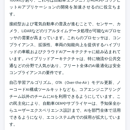
Toolkitがあり、これらは自動車エンジニアがADASやコックピ
ットAIアプリケーションの開発を加速させるのに役立ちま
す。
接続型および電気自動車の普及が進むことで、センサー、カ
メラ、LiDARなどのリアルタイムデータ処理が可能なAIプロセ
ッサの需要が高まっています。これらのプロセッサは、コン
プライアンス、拡張性、車両の知能向上を提供するハイブリ
ッドの車載およびクラウドAIアーキテクチャに組み込まれて
います。ハイブリッドアーキテクチャは、特に物流や公共交
通などの分野で人気があり、フリート全体のAI最適化は安全
コンプライアンスの要件です。
自己学習アルゴリズム、OTA（Over-the-Air）モデル更新、ノ
ーコードAI構成ツールキットなども、コアエンジニアリング
チーム以外のチームにAIを利用できるようにしています。こ
の民主化により、自動車OEMやサプライヤーは、予知保全か
らユーザーエクスペリエンス設計まで、AIを部門全体で活用
できるようになり、エコシステム内での採用が拡大していま
す。