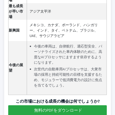
場
最も成長
が早い市
アジア太平洋
場
メキシコ、カナダ、ポーランド、ハンガリ
新興国
ー、インド、タイ、ベトナム、ブラジル、
UAE、サウジアラビア
今後の車両は、自律航行、適応型安全、パ
ーソナライズされた車内体験のために、高
度なAIプロセッサにますます依存するよう
になります。
今後の展
次世代の自動車用AIプロセッサは、大衆市
望
場の採用と持続可能性の目標を支援するた
め、モジュラーで低消費電力の設計に焦点
を当てるでしょう。
この市場における成長の機会は何でしょうか?
無料のPDFをダウンロード