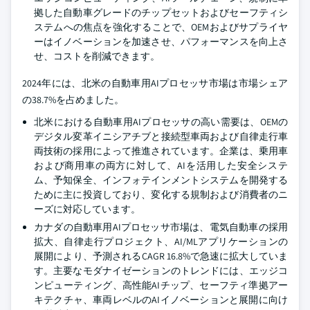
拠した自動車グレードのチップセットおよびセーフティシ
ステムへの焦点を強化することで、OEMおよびサプライヤ
ーはイノベーションを加速させ、パフォーマンスを向上さ
せ、コストを削減できます。
2024年には、北米の自動車用AIプロセッサ市場は市場シェア
の38.7%を占めました。
北米における自動車用AIプロセッサの高い需要は、OEMの
デジタル変革イニシアチブと接続型車両および自律走行車
両技術の採用によって推進されています。企業は、乗用車
および商用車の両方に対して、AIを活用した安全システ
ム、予知保全、インフォテインメントシステムを開発する
ために主に投資しており、変化する規制および消費者のニ
ーズに対応しています。
カナダの自動車用AIプロセッサ市場は、電気自動車の採用
拡大、自律走行プロジェクト、AI/MLアプリケーションの
展開により、予測されるCAGR 16.8%で急速に拡大していま
す。主要なモダナイゼーションのトレンドには、エッジコ
ンピューティング、高性能AIチップ、セーフティ準拠アー
キテクチャ、車両レベルのAIイノベーションと展開に向け