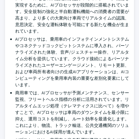
実現するために、AIプロセッサが段階的に搭載されていま
す。安全規制の強化と半自動運転機能への消費者の需要が
高まり、より多くの大衆向け車両でリアルタイムの認識、
意思決定、安全な運転体験を可能にする新たな機会が生ま
れています。
AIプロセッサは、乗用車のインフォテインメントシステム
やコネクテッドコックピットシステムに導入され、パーソ
ナライズされた体験、音声/ジェスチャー操作、リアルタ
イム分析を提供しています。クラウド接続によるパーソナ
ライズされたユーザーエンゲージメント、リモート更新、
および車両所有者向けの生成AIアプリケーションは、AIコ
ンピューティングを乗用車内装の重要な差別化要素にして
います。
商用車では、AIプロセッサが予測メンテナンス、センサー
監視、フリートヘルス指標の分析に活用されています。リ
アルタイムエッジ処理（テレマティクスに比べて）を増や
すことで、AIプロセッサは車両のダウンタイムを最小限に
抑え、運用コストを削減し、ルート効率を最適化します。
これにより、物流、トラック輸送、公共交通機関のソリュ
ーションにおけるAI採用が進んでいます。