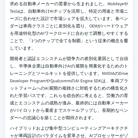
求める自動車メーカーの需要から生まれました。Mobileyeや
Teslaは、自動車向けAIチップを活用し、特定の用途と市場ニ
ーズに合わせた設計で市場シェアを拡大しています。各ベン
ダーは車両クラスごとに差別化を図り、OEMがハードウェア
を用途特化型のAIワークロードに合わせて調整しやすくする
ことで、「1つのチップで全てを制覇」という従来の概念を覆
しています。
開発者と認証エコシステムが競争力の差別化要因として台頭
し、半導体企業は自動車向けAIの展開を簡素化するためのト
レーニングとツールキットを提供しています。NVIDIAのDrive
Developer ProgramやQualcommのAI Engine SDKは、車両プラ
ットフォームへのAI展開の複雑さに対処するための構造化さ
れた学習パスです。これらを総合的に考えると、労働力の育
成とエコシステムの成熟が進み、最終的には自動車メーカー
がパイロットから量産までスケールアップし、長期的なベン
ダーへの忠誠心を築くことが期待されます。
ハイブリッドおよび集中型コンピューティングアーキテクチ
ャが車両設計のパラダイムを変革させ、AIプロセッサーがゾ