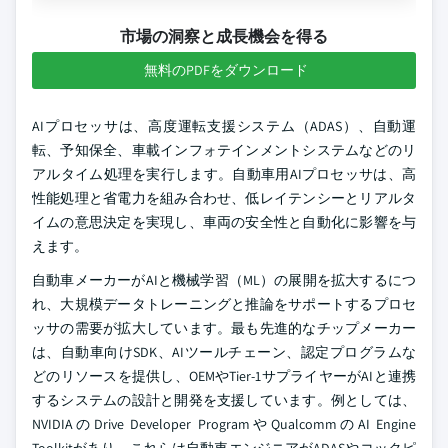
市場の洞察と成長機会を得る
無料のPDFをダウンロード
AIプロセッサは、高度運転支援システム（ADAS）、自動運
転、予知保全、車載インフォテインメントシステムなどのリ
アルタイム処理を実行します。自動車用AIプロセッサは、高
性能処理と省電力を組み合わせ、低レイテンシーとリアルタ
イムの意思決定を実現し、車両の安全性と自動化に影響を与
えます。
自動車メーカーがAIと機械学習（ML）の展開を拡大するにつ
れ、大規模データトレーニングと推論をサポートするプロセ
ッサの需要が拡大しています。最も先進的なチップメーカー
は、自動車向けSDK、AIツールチェーン、認定プログラムな
どのリソースを提供し、OEMやTier-1サプライヤーがAIと連携
するシステムの設計と開発を支援しています。例としては、
NVIDIAのDrive Developer ProgramやQualcommのAI Engine