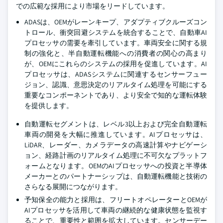
での広範な採用により市場をリードしています。
ADASは、OEMがレーンキープ、アダプティブクルーズコン
トロール、衝突回避システムを統合することで、自動車AI
プロセッサの需要を牽引しています。車両安全に関する規
制の強化と、半自動運転機能への消費者の関心の高まり
が、OEMにこれらのシステムの採用を促進しています。AI
プロセッサは、ADASシステムに関連するセンサーフュー
ジョン、認識、意思決定のリアルタイム処理を可能にする
重要なコンポーネントであり、より安全で知的な運転体験
を提供します。
自動運転セグメントは、レベル3以上および完全自動運転
車両の開発を大幅に推進しています。AIプロセッサは、
LiDAR、レーダー、カメラデータの高速計算やナビゲーシ
ョン、経路計画のリアルタイム処理に不可欠なプラットフ
ォームとなります。OEMのAIプロセッサへの投資と半導体
メーカーとのパートナーシップは、自動運転機能と技術の
さらなる展開につながります。
予知保全の能力と採用は、フリートオペレーターとOEMが
AIプロセッサを活用して車両の継続的な健康状態を監視す
ることで、重要性と範囲を拡大しています。センサーデー