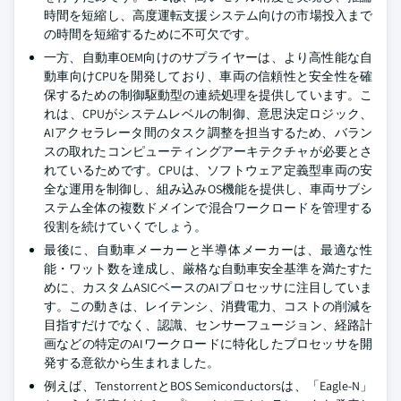
時間を短縮し、高度運転支援システム向けの市場投入まで
の時間を短縮するために不可欠です。
一方、自動車OEM向けのサプライヤーは、より高性能な自
動車向けCPUを開発しており、車両の信頼性と安全性を確
保するための制御駆動型の連続処理を提供しています。こ
れは、CPUがシステムレベルの制御、意思決定ロジック、
AIアクセラレータ間のタスク調整を担当するため、バラン
スの取れたコンピューティングアーキテクチャが必要とさ
れているためです。CPUは、ソフトウェア定義型車両の安
全な運用を制御し、組み込みOS機能を提供し、車両サブシ
ステム全体の複数ドメインで混合ワークロードを管理する
役割を続けていくでしょう。
最後に、自動車メーカーと半導体メーカーは、最適な性
能・ワット数を達成し、厳格な自動車安全基準を満たすた
めに、カスタムASICベースのAIプロセッサに注目していま
す。この動きは、レイテンシ、消費電力、コストの削減を
目指すだけでなく、認識、センサーフュージョン、経路計
画などの特定のAIワークロードに特化したプロセッサを開
発する意欲から生まれました。
例えば、TenstorrentとBOS Semiconductorsは、「Eagle-N」