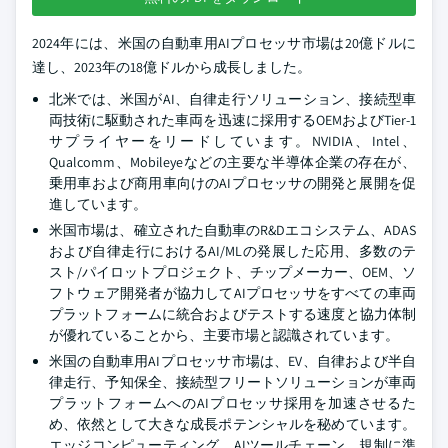
2024年には、米国の自動車用AIプロセッサ市場は20億ドルに
達し、2023年の18億ドルから成長しました。
北米では、米国がAI、自律走行ソリューション、接続型車
両技術に駆動された車両を迅速に採用するOEMおよびTier-1
サプライヤーをリードしています。NVIDIA、Intel、
Qualcomm、Mobileyeなどの主要な半導体企業の存在が、
乗用車および商用車向けのAIプロセッサの開発と展開を促
進しています。
米国市場は、確立された自動車のR&Dエコシステム、ADAS
および自律走行におけるAI/MLの発展した応用、多数のテ
スト/パイロットプロジェクト、チップメーカー、OEM、ソ
フトウェア開発者が協力してAIプロセッサをすべての車両
プラットフォームに統合およびテストする速度と協力体制
が優れていることから、主要市場と認識されています。
米国の自動車用AIプロセッサ市場は、EV、自律および半自
律走行、予知保全、接続型フリートソリューションが車両
プラットフォームへのAIプロセッサ採用を加速させるた
め、依然として大きな成長ポテンシャルを秘めています。
エッジコンピューティング、AIツールチェーン、規制に準