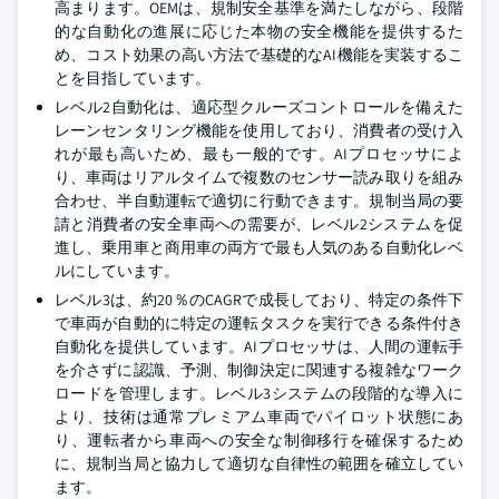
高まります。OEMは、規制安全基準を満たしながら、段階
的な自動化の進展に応じた本物の安全機能を提供するた
め、コスト効果の高い方法で基礎的なAI機能を実装するこ
とを目指しています。
レベル2自動化は、適応型クルーズコントロールを備えた
レーンセンタリング機能を使用しており、消費者の受け入
れが最も高いため、最も一般的です。AIプロセッサによ
り、車両はリアルタイムで複数のセンサー読み取りを組み
合わせ、半自動運転で適切に行動できます。規制当局の要
請と消費者の安全車両への需要が、レベル2システムを促
進し、乗用車と商用車の両方で最も人気のある自動化レベ
ルにしています。
レベル3は、約20％のCAGRで成長しており、特定の条件下
で車両が自動的に特定の運転タスクを実行できる条件付き
自動化を提供しています。AIプロセッサは、人間の運転手
を介さずに認識、予測、制御決定に関連する複雑なワーク
ロードを管理します。レベル3システムの段階的な導入に
より、技術は通常プレミアム車両でパイロット状態にあ
り、運転者から車両への安全な制御移行を確保するため
に、規制当局と協力して適切な自律性の範囲を確立してい
ます。