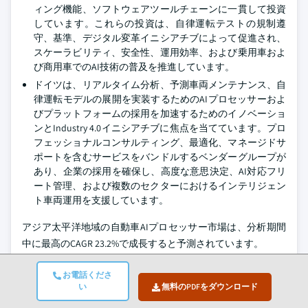
ィング機能、ソフトウェアツールチェーンに一貫して投資
しています。これらの投資は、自律運転テストの規制遵
守、基準、デジタル変革イニシアチブによって促進され、
スケーラビリティ、安全性、運用効率、および乗用車およ
び商用車でのAI技術の普及を推進しています。
ドイツは、リアルタイム分析、予測車両メンテナンス、自
律運転モデルの展開を実装するためのAIプロセッサーおよ
びプラットフォームの採用を加速するためのイノベーショ
ンとIndustry 4.0イニシアチブに焦点を当てています。プロ
フェッショナルコンサルティング、最適化、マネージドサ
ポートを含むサービスをバンドルするベンダーグループが
あり、企業の採用を確保し、高度な意思決定、AI対応フリ
ート管理、および複数のセクターにおけるインテリジェン
ト車両運用を支援しています。
アジア太平洋地域の自動車AIプロセッサー市場は、分析期間
中に最高のCAGR 23.2%で成長すると予測されています。
アジア太平洋地域は、接続型車両、EV、自律運転プログラ
お電話くださ
ムの急速な成長と車両システムにおけるAI/MLの利用によ
い
無料のPDFをダウンロード
り、世界で最も成長が速い地域です。OEMおよびTier-1サプ