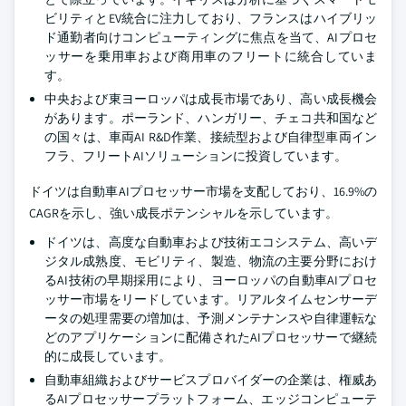
ビリティとEV統合に注力しており、フランスはハイブリッ
ド通勤者向けコンピューティングに焦点を当て、AIプロセ
ッサーを乗用車および商用車のフリートに統合していま
す。
中央および東ヨーロッパは成長市場であり、高い成長機会
があります。ポーランド、ハンガリー、チェコ共和国など
の国々は、車両AI R&D作業、接続型および自律型車両イン
フラ、フリートAIソリューションに投資しています。
ドイツは自動車AIプロセッサー市場を支配しており、16.9%の
CAGRを示し、強い成長ポテンシャルを示しています。
ドイツは、高度な自動車および技術エコシステム、高いデ
ジタル成熟度、モビリティ、製造、物流の主要分野におけ
るAI技術の早期採用により、ヨーロッパの自動車AIプロセ
ッサー市場をリードしています。リアルタイムセンサーデ
ータの処理需要の増加は、予測メンテナンスや自律運転な
どのアプリケーションに配備されたAIプロセッサーで継続
的に成長しています。
自動車組織およびサービスプロバイダーの企業は、権威あ
るAIプロセッサープラットフォーム、エッジコンピューテ