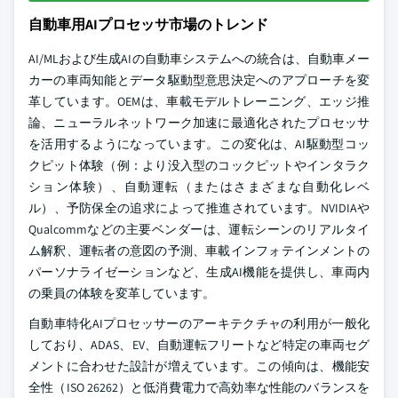
自動車用AIプロセッサ市場のトレンド
AI/MLおよび生成AIの自動車システムへの統合は、自動車メー
カーの車両知能とデータ駆動型意思決定へのアプローチを変
革しています。OEMは、車載モデルトレーニング、エッジ推
論、ニューラルネットワーク加速に最適化されたプロセッサ
を活用するようになっています。この変化は、AI駆動型コッ
クピット体験（例：より没入型のコックピットやインタラク
ション体験）、自動運転（またはさまざまな自動化レベ
ル）、予防保全の追求によって推進されています。NVIDIAや
Qualcommなどの主要ベンダーは、運転シーンのリアルタイ
ム解釈、運転者の意図の予測、車載インフォテインメントの
パーソナライゼーションなど、生成AI機能を提供し、車両内
の乗員の体験を変革しています。
自動車特化AIプロセッサーのアーキテクチャの利用が一般化
しており、ADAS、EV、自動運転フリートなど特定の車両セグ
メントに合わせた設計が増えています。この傾向は、機能安
全性（ISO 26262）と低消費電力で高効率な性能のバランスを