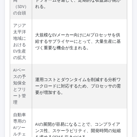
両
トフォームを通じて、定期的な収益源が開か
（SDV）
れる。
の台頭
アジア
太平洋
大規模なEVメーカー向けにAIプロセッサを供
地域に
給するサプライヤーにとって、大量生産に基
おける
づく重要な機会が生まれる。
EV生産
の拡大
AIベー
スの予
運用コストとダウンタイムを削減する分析ワ
知保全
ークロードに対応するため、プロセッサの需
とフリ
要が増加する。
ート管
理
自動車
専用の
AIの展開が容易になることで、コンプライア
AIツー
ンス性、スケーラビリティ、開発時間の短縮
ルチェ