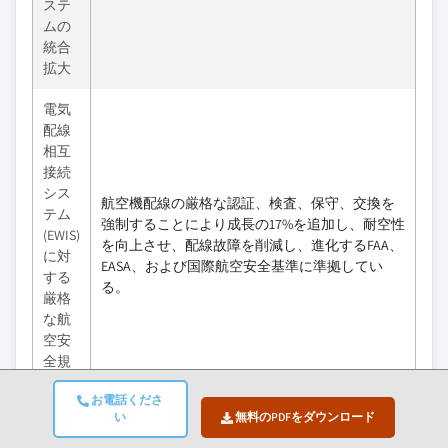
ステ
ムの
統合
拡大
電気
配線
相互
接続
シス
航空機配線の厳格な認証、検査、保守、交換を
テム
強制することにより成長の17%を追加し、耐空性
(EWIS)
を向上させ、配線故障を削減し、進化するFAA、
に対
EASA、および国際航空安全基準に準拠してい
する
る。
厳格
な航
空安
全規
制
お電話くださ
い
無料のPDFをダウンロード
機材
近代