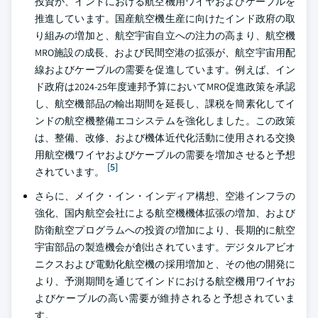
投資が、インドにおける航空機用ワイヤおよびケーブルを
推進しています。国産航空機生産に向けたインド政府の取
り組みの増加と、航空宇宙自立への注力の高まり、航空機
MRO施設の成長、および民間空港の拡張が、航空宇宙用配
線およびケーブルの需要を促進しています。例えば、イン
ド政府は2024-25年度連邦予算においてMRO促進政策を承認
し、航空機部品の輸出期間を延長し、課税を簡素化してイ
ンドの航空機整備エコシステムを強化しました。この政策
は、整備、改修、および機体近代化活動に使用される交換
用航空機ワイヤおよびケーブルの需要を増加させると予想
[5]
されています。
さらに、メイク・イン・インディア構想、空港インフラの
強化、国内航空会社による航空機機体拡張の増加、および
防衛航空プログラムへの投資の増加により、長期的に航空
宇宙部品の製造機会が創出されています。デジタルアビオ
ニクスおよび電動化航空機の採用増加と、その他の開発に
より、予測期間を通じてインドにおける航空機用ワイヤお
よびケーブルの高い需要が維持されると予想されていま
す。