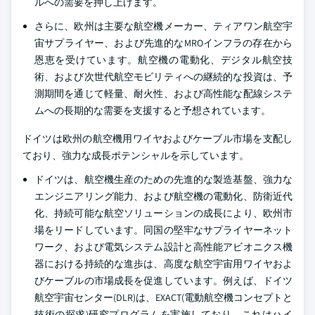
ルへの需要を押し上げます。
さらに、欧州は主要な航空機メーカー、ティアワン航空宇
宙サプライヤー、および先進的なMROインフラの存在から
恩恵を受けています。航空機の電動化、デジタル航空技
術、および次世代航空モビリティへの継続的な投資は、予
測期間を通じて軽量、耐火性、および高性能な配線システ
ムへの長期的な需要を支援すると予想されています。
ドイツは欧州の航空機用ワイヤおよびケーブル市場を支配し
ており、強力な成長ポテンシャルを示しています。
ドイツは、航空機生産のための先進的な製造基盤、強力な
エンジニアリング能力、および航空機の電動化、防衛近代
化、持続可能な航空ソリューションの成長により、欧州市
場をリードしています。同国の堅牢なサプライヤーネット
ワーク、および電気システム設計と高性能アビオニクス機
器における持続的な進歩は、高度な航空宇宙用ワイヤおよ
びケーブルの市場成長を促進しています。例えば、ドイツ
航空宇宙センター(DLR)は、EXACT(電動航空機コンセプトと
技術の探求)研究プログラムを実施しており、これはハイ