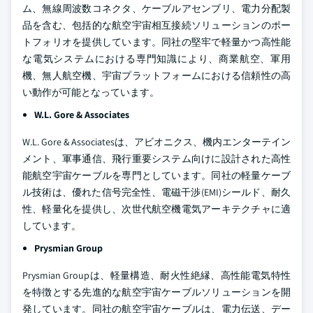
ム、無線周波数コネクタ、ケーブルアセンブリ、電力分配製
品を含む、包括的な航空宇宙相互接続ソリューションのポー
トフォリオを提供しています。同社の堅牢で軽量かつ高性能
な電気システムにおける専門知識により、商業航空、軍用
機、無人航空機、宇宙プラットフォームにおける信頼性の高
い動作が可能となっています。
W.L. Gore & Associates
W.L. Gore & Associatesは、アビオニクス、機内エンターテイン
メント、軍事通信、飛行重要システム向けに設計された高性
能航空宇宙ケーブルを専門としています。同社の軽量ケーブ
ル技術は、優れた信号完全性、電磁干渉(EMI)シールド、耐久
性、軽量化を提供し、次世代航空機電気アーキテクチャに適
しています。
Prysmian Group
Prysmian Groupは、軽量構造、耐火性絶縁、高性能電気特性
を特徴とする先進的な航空宇宙ケーブルソリューションを開
発しています。同社の航空宇宙ケーブルは、電力伝送、デー