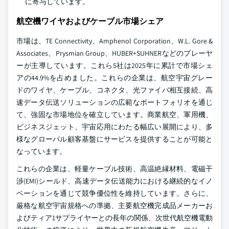
に寄与しています。
航空機ワイヤおよびケーブル市場シェア
市場は、TE Connectivity、Amphenol Corporation、W.L. Gore &
Associates、Prysmian Group、HUBER+SUHNERなどのプレーヤ
ーが主導しています。これら5社は2025年に累計で市場シェ
アの44.9%を占めました。これらの企業は、航空宇宙グレー
ドのワイヤ、ケーブル、コネクタ、光ファイバ相互接続、高
速データ伝送ソリューションの広範なポートフォリオを通じ
て、強固な市場地位を確立しています。商業航空、軍用機、
ビジネスジェット、宇宙応用にわたる幅広い展開により、多
様なグローバル顧客基盤にサービスを提供することが可能と
なっています。
これらの企業は、軽量ケーブル技術、高温絶縁材料、電磁干
渉(EMI)シールド、高速データ伝送能力における継続的なイノ
ベーションを通じて競争優位性を維持しています。さらに、
厳格な航空宇宙規格への準拠、主要航空機完成品メーカーお
よびティア1サプライヤーとの長年の関係、次世代航空機電動