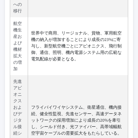
への
移行
航空
機生
世界中で商用、リージョナル、貨物、軍用航空
産お
機の納入が増加することにより成長の23%に寄
よび
与し、新型航空機ごとにアビオニクス、飛行制
機材
御、通信、照明、機内電源システム用の広範な
拡大
電気配線が必要となる。
の増
加
先進
アビ
オニ
クス
およ
フライバイワイヤシステム、衛星通信、機内接
びデ
続、健全性監視、先進センサー、高速データネ
ジタ
ットワークの採用増加により成長の20%を牽引
ル接
し、シールド付き、光ファイバー、高帯域幅航
続シ
空宇宙ケーブルの需要拡大をもたらしている。