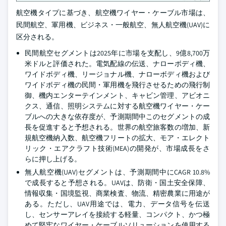
航空機タイプに基づき、航空機ワイヤー・ケーブル市場は、
民間航空、軍用機、ビジネス・一般航空、無人航空機(UAV)に
区分される。
民間航空セグメントは2025年に市場を支配し、9億8,700万
米ドルと評価された。電気配線の伝送、ナローボディ機、
ワイドボディ機、リージョナル機、ナローボディ機および
ワイドボディ機の民間・軍用機を飛行させるための飛行制
御、機内エンターテインメント、キャビン管理、アビオニ
クス、通信、照明システムに対する航空機ワイヤー・ケー
ブルへの大きな依存度が、予測期間中このセグメントの成
長を促進すると予想される。世界の航空旅客数の増加、新
規航空機納入数、航空機フリートの拡大、モア・エレクト
リック・エアクラフト技術(MEA)の開発が、市場成長をさ
らに押し上げる。
無人航空機(UAV)セグメントは、予測期間中にCAGR 10.8%
で成長すると予想される。UAVは、防衛・国土安全保障、
情報収集・国境監視、商業検査、物流、精密農業に用途が
ある。ただし、UAV用途では、電力、データ信号を伝送
し、センサーアレイを接続する軽量、コンパクト、かつ極
めて堅牢なワイヤー・ケーブルソリューションを使用する