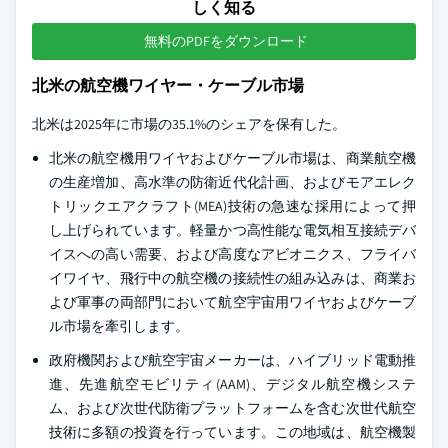
しく知る
無料のPDFをダウンロード
北米の航空機ワイヤー・ケーブル市場
北米は2025年に市場の35.1%のシェアを保有した。
北米の航空機用ワイヤおよびケーブル市場は、商業航空機
の生産増加、高水準の防衛近代化計画、およびモアエレク
トリックエアクラフト(MEA)技術の急速な採用によって押
し上げられています。軽量かつ高性能な電気相互接続デバ
イスへの高い需要、および高度なアビオニクス、フライバ
イワイヤ、飛行中の航空機の接続性の組み込みは、商業お
よび軍事の両部門において航空宇宙用ワイヤおよびケーブ
ル市場を牽引します。
政府機関および航空宇宙メーカーは、ハイブリッド電動推
進、先進航空モビリティ(AAM)、デジタル航空機システ
ム、および次世代防衛プラットフォームを含む次世代航空
技術に多額の投資を行っています。この地域は、航空機製