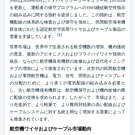
(FAA)は2024年6月にアドバイザリーサーキュラーAC 120-102B
を更新し、運航者の保守プログラムへのEWIS継続耐空性指示
の組み込みに関する指針を提供しました。この指針は、航空
機配線の体系的な検査および保守を強化し、民間航空保有機
群全体にわたる認定航空宇宙用ワイヤおよびケーブル製品の
[2]
需要を支援しています。
世界市場は、世界中で生産される航空機数の増加、機内接続
の普及、最新のアビオニクスおよびフライバイワイヤ技術の
統合、ならびに航空機保有機群の改修および近代化イニシア
チブの増加によって推進されています。次世代の民間航空機
および軍用航空機は、電力、信号、照明およびディスプレイ
の分配のために、より多くの電気配線の組み込みを必要と
し、古い航空機保有機群は、航空機保守および機内改修の際
に配線の交換を求められます。したがって、市場はまた、よ
り先進的で、より軽量で、より費用対効果の高い配線および
ケーブルシステムに対する絶え間なく増加する需要によって
も推進されています。
航空機ワイヤおよびケーブル市場動向