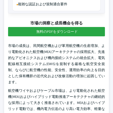
複雑な認証および規制適合要件
市場の洞察と成長機会を得る
無料のPDFをダウンロード
市場の成長は、民間航空機および軍用航空機の生産増加、よ
り電動化された航空機(MEA)アーキテクチャの採用拡大、先進
的なアビオニクスおよび機内接続システムの統合拡大、電気
配線相互接続システム(EWIS)を規制する厳格な航空安全規
制、ならびに航空機の性能、安全性、運用効率の向上を目的
とした保有機群の近代化および改修活動の増加に起因してい
ます。
航空機ワイヤおよびケーブル市場は、より電動化された航空
機(MEA)およびハイブリッド電動推進アーキテクチャの継続的
な採用によって大きく推進されています。MEAおよびハイブ
リッド電動では、機内電力伝送のより高い電力効率、軽量な