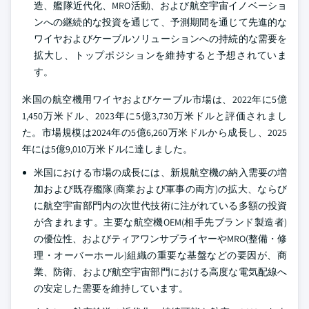
造、艦隊近代化、MRO活動、および航空宇宙イノベーショ
ンへの継続的な投資を通じて、予測期間を通じて先進的な
ワイヤおよびケーブルソリューションへの持続的な需要を
拡大し、トップポジションを維持すると予想されていま
す。
米国の航空機用ワイヤおよびケーブル市場は、2022年に5億
1,450万米ドル、2023年に5億3,730万米ドルと評価されまし
た。市場規模は2024年の5億6,260万米ドルから成長し、2025
年には5億9,010万米ドルに達しました。
米国における市場の成長には、新規航空機の納入需要の増
加および既存艦隊(商業および軍事の両方)の拡大、ならび
に航空宇宙部門内の次世代技術に注がれている多額の投資
が含まれます。主要な航空機OEM(相手先ブランド製造者)
の優位性、およびティアワンサプライヤーやMRO(整備・修
理・オーバーホール)組織の重要な基盤などの要因が、商
業、防衛、および航空宇宙部門における高度な電気配線へ
の安定した需要を維持しています。