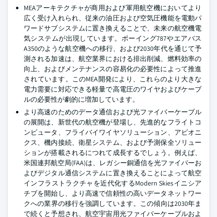
MEAアーキテクチャが商用および軍用航空機においてより
広く受け入れられ、従来の油圧および空気圧機能を電動パ
ワードサブシステムに置き換えることで、未来の航空機電
気システムが出現しています。ボーイング787やエアバス
A350のような航空機への移行、および2030年代を通じて予
測される加速は、航空業界における排出削減、燃料効率の
向上、およびメンテナンスの容易化の必要性によって推進
されています。このMEA開発により、これらのより大きな
電力需要に対応できる軽量で高電圧のワイヤおよびケーブ
ルの必要性が劇的に増加しています。
より高速のためのデータ通信および光ファイバーケーブル
の展開は、新世代の航空機が登場し、先進的なフライトコ
ンピュータ、フライバイワイヤソリューション、アビオニ
クス、機内接続、衛星システム、および予測保全ソリュー
ションが搭載されるにつれて成長するでしょう。例えば、
米国連邦航空局(FAA)は、レガシー銅通信を光ファイバーお
よびデジタル通信システムに置き換えることによって航空
インフラストラクチャを近代化するModern Skiesイニシア
チブを開始し、より高速で信頼性の高いデータネットワー
クへの業界の移行を強調しています。この傾向は2030年ま
で続くと予想され、航空宇宙用光ファイバーケーブルおよ