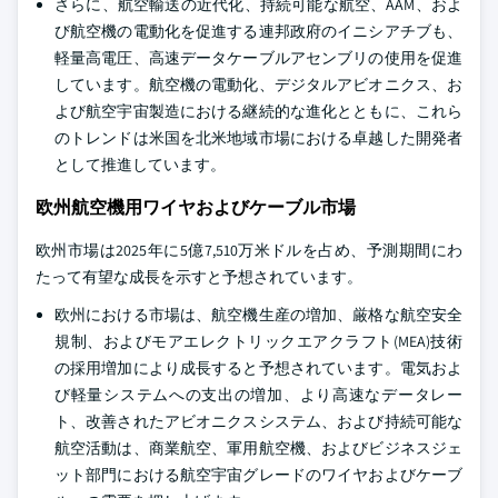
さらに、航空輸送の近代化、持続可能な航空、AAM、およ
び航空機の電動化を促進する連邦政府のイニシアチブも、
軽量高電圧、高速データケーブルアセンブリの使用を促進
しています。航空機の電動化、デジタルアビオニクス、お
よび航空宇宙製造における継続的な進化とともに、これら
のトレンドは米国を北米地域市場における卓越した開発者
として推進しています。
欧州航空機用ワイヤおよびケーブル市場
欧州市場は2025年に5億7,510万米ドルを占め、予測期間にわ
たって有望な成長を示すと予想されています。
欧州における市場は、航空機生産の増加、厳格な航空安全
規制、およびモアエレクトリックエアクラフト(MEA)技術
の採用増加により成長すると予想されています。電気およ
び軽量システムへの支出の増加、より高速なデータレー
ト、改善されたアビオニクスシステム、および持続可能な
航空活動は、商業航空、軍用航空機、およびビジネスジェ
ット部門における航空宇宙グレードのワイヤおよびケーブ