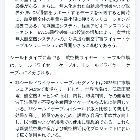
必要がある。さらに、無人化された自動飛行制御および視
界外(BVLOS)通信をサポートするデータを伝送すると同時
に、航空機全体の重量を最小限に抑えるソリューションが
必要である。電気推進システム、軽量アビオニクスコンポ
ーネント、BVLOS飛行制御への投資の増加により、次世代
無人航空機システムへのより高度な航空宇宙ワイヤー・ケ
ーブルソリューションの展開がさらに進むであろう。
シールドタイプに基づき、航空機ワイヤー・ケーブル市場
は、シールドワイヤー・ケーブル、非シールドワイヤー・ケ
ーブルに区分される。
非シールドワイヤー・ケーブルセグメントは2025年に市場
シェア54.9%で市場をリードした。世界市場は、低電圧配
電、航空機キャビンの照明、内装、環境制御、その他電磁
波干渉保護が不要な各種用途でケーブルを広範に使用して
いる。非シールドケーブルはシールド版と比較して費用対
効果が高く、軽量であるため、設置が容易で柔軟性が向上
し、民間機および軍用機での使用に理想的である。これら
は新規航空機生産および航空機近代化プロジェクトにおい
て広く使用されている。