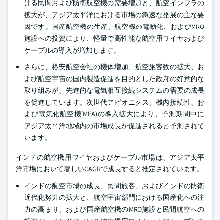
ける民間および防衛航空機の需要増加と、航空インフラの
拡大が、アジア太平洋における市場の急速な発展の主な要
因です。国産航空機の生産、航空機の電動化、およびMRO
施設への投資により、軽量で高性能な航空用ワイヤおよび
ケーブルの導入が増加します。
さらに、格安航空会社の機体増加、航空旅客数の拡大、お
よび航空宇宙の国内製造促進を目的とした政府の好意的な
取り組みが、先進的な電気相互接続システムの需要の成長
を促進しています。次世代アビオニクス、機内接続性、お
よび電気化航空機(MEA)の導入拡大により、予測期間中に
アジア太平洋地域内の市場成長が促進されると予測されて
います。
インドの航空機用ワイヤおよびケーブル市場は、アジア太平
洋市場において著しいCAGRで成長すると推定されています。
インドの航空市場の成長、民間旅客、およびインドの防衛
近代化努力の拡大と、航空宇宙部門における国産化への注
力の高まり、および国産航空機のMRO施設と民間航空への