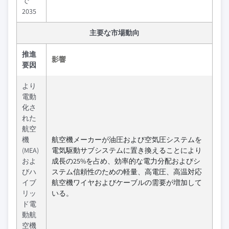
で
2035
主要な市場動向
推進
影響
要因
より
電動
化さ
れた
航空
機
航空機メーカーが油圧および空気圧システムを
(MEA)
電気駆動サブシステムに置き換えることにより
およ
成長の25%を占め、効率的な電力分配およびシ
びハ
ステム信頼性のための軽量、高電圧、高温対応
イブ
航空機ワイヤおよびケーブルの需要が増加して
リッ
いる。
ド電
動航
空機