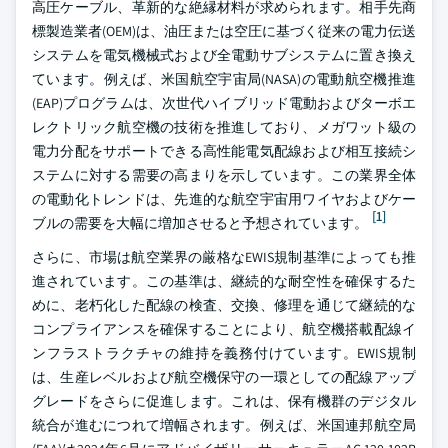
高圧ケーブル、革新的な絶縁材料が求められます。相手先商
標製造業者(OEM)は、油圧または空圧に基づく従来の電力伝送
システムを電気機械式および全電動サブシステムに置き換え
ています。例えば、米国航空宇宙局(NASA)の電動航空機推進
(EAP)プログラムは、次世代ハイブリッド電動およびターボエ
レクトリック航空機の技術を推進しており、メガワット級の
電力分配をサポートできる高性能電気配線および相互接続シ
ステムに対する需要の高まりを示しています。この業界全体
の電動化トレンドは、先進的な航空宇宙用ワイヤおよびケー
[1]
ブルの需要を大幅に増加させると予想されています。
さらに、市場は航空業界の厳格なEWIS規制基準によっても推
進されています。この基準は、継続的な耐空性を確保するた
めに、老朽化した配線の検査、交換、修理を通じて継続的な
コンプライアンスを確保することにより、航空機搭載配線イ
ンフラストラクチャの維持を義務付けています。EWIS規制
は、生産レベルおよび航空機保守の一環としての配線アップ
グレードをさらに促進します。これは、保有機群のデジタル
統合が進むにつれて増幅されます。例えば、米国連邦航空局