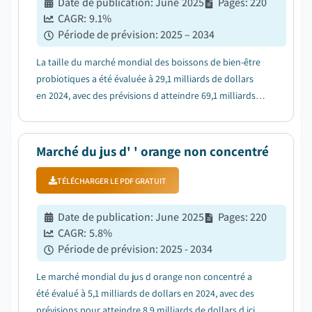
Date de publication
:
June 2025
Pages
:
220
CAGR:
9.1
%
Période de prévision
:
2025 – 2034
La taille du marché mondial des boissons de bien-être
probiotiques a été évaluée à 29,1 milliards de dollars
en 2024, avec des prévisions d atteindre 69,1 milliards
de dollars d ici 2034, en croissance à un TCAC de 9,1 %....
Marché du jus d' ' orange non concentré
TÉLÉCHARGER LE PDF GRATUIT
Date de publication
:
June 2025
Pages
:
220
CAGR:
5.8
%
Période de prévision
:
2025 - 2034
Le marché mondial du jus d orange non concentré a
été évalué à 5,1 milliards de dollars en 2024, avec des
prévisions pour atteindre 8,9 milliards de dollars d ici