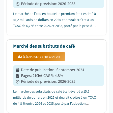
Période de prévision
:
2026-2035
Le marché de l'eau en bouteille premium était estimé à
41,2 milliards de dollars en 2025 et devrait croître à un
TCAC de 6,7 % entre 2026 et 2035, porté par la prise de
conscience croissante de la santé qui pousse à
remplacer les boissons sucrées par la consommation
d'eau premium....
Marché des substituts de café
TÉLÉCHARGER LE PDF GRATUIT
Date de publication
:
September 2024
Pages
:
210
CAGR:
4.8
%
Période de prévision
:
2026-2035
Le marché des substituts de café était évalué à 15,5
milliards de dollars en 2025 et devrait croître à un TCAC
de 4,8 % entre 2026 et 2035, porté par l'adoption
croissante de boissons fonctionnelles et naturelles