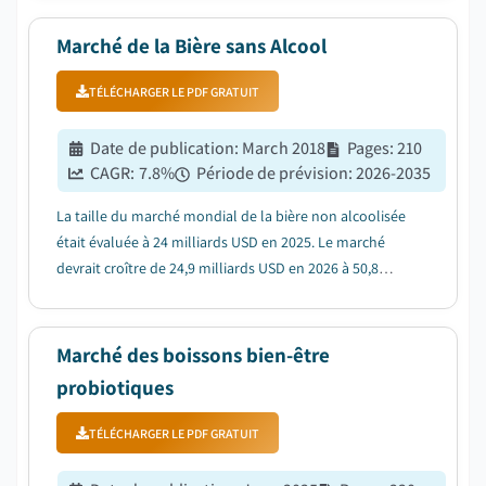
alternatives....
Marché de la Bière sans Alcool
TÉLÉCHARGER LE PDF GRATUIT
Date de publication
:
March 2018
Pages
:
210
CAGR:
7.8
%
Période de prévision
:
2026-2035
La taille du marché mondial de la bière non alcoolisée
était évaluée à 24 milliards USD en 2025. Le marché
devrait croître de 24,9 milliards USD en 2026 à 50,8
milliards USD en 2035, à un TCAC de 7,8%, selon le
dernier rapport publié par Global Market Insights Inc....
Marché des boissons bien-être
probiotiques
TÉLÉCHARGER LE PDF GRATUIT