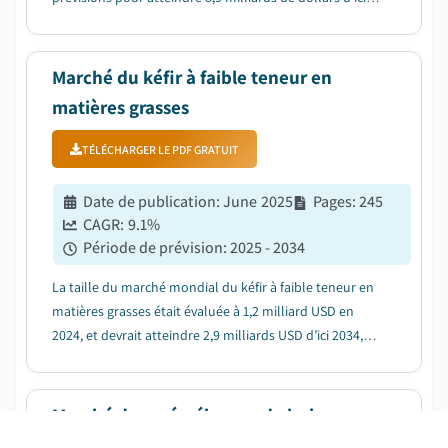
2034, en croissance à un TCAC de 5,8 %....
Marché du kéfir à faible teneur en
matières grasses
TÉLÉCHARGER LE PDF GRATUIT
Date de publication
:
June 2025
Pages
:
245
CAGR:
9.1
%
Période de prévision
:
2025 - 2034
La taille du marché mondial du kéfir à faible teneur en
matières grasses était évaluée à 1,2 milliard USD en
2024, et devrait atteindre 2,9 milliards USD d’ici 2034,
avec un TCAC de 9,1 %....
Marché des prémélanges de boissons