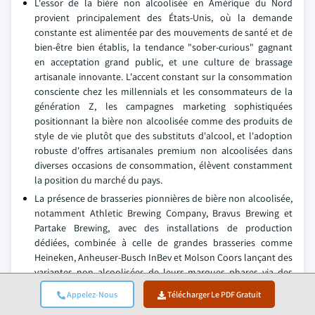
L'essor de la bière non alcoolisée en Amérique du Nord
provient principalement des États-Unis, où la demande
constante est alimentée par des mouvements de santé et de
bien-être bien établis, la tendance "sober-curious" gagnant
en acceptation grand public, et une culture de brassage
artisanale innovante. L'accent constant sur la consommation
consciente chez les millennials et les consommateurs de la
génération Z, les campagnes marketing sophistiquées
positionnant la bière non alcoolisée comme des produits de
style de vie plutôt que des substituts d'alcool, et l'adoption
robuste d'offres artisanales premium non alcoolisées dans
diverses occasions de consommation, élèvent constamment
la position du marché du pays.
La présence de brasseries pionnières de bière non alcoolisée,
notamment Athletic Brewing Company, Bravus Brewing et
Partake Brewing, avec des installations de production
dédiées, combinée à celle de grandes brasseries comme
Heineken, Anheuser-Busch InBev et Molson Coors lançant des
variantes non alcoolisées de leurs marques phares via des
réseaux de distribution établis, assure une demande
Appelez-Nous
Télécharger Le PDF Gratuit
soutenue. Les partenariats croissants avec des marques de