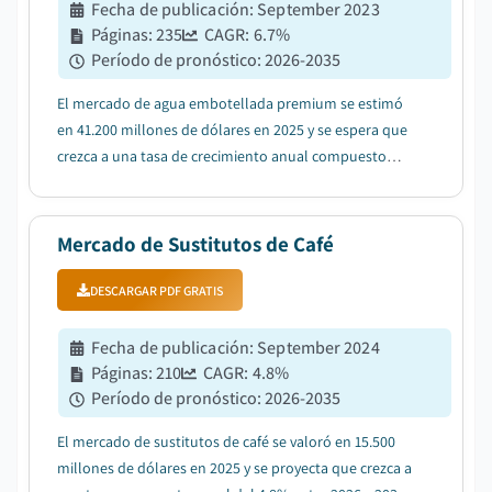
Fecha de publicación
:
September 2023
Páginas
:
235
CAGR:
6.7
%
Período de pronóstico
:
2026-2035
El mercado de agua embotellada premium se estimó
en 41.200 millones de dólares en 2025 y se espera que
crezca a una tasa de crecimiento anual compuesto
(CAGR) del 6,7% entre 2026 y 2035, impulsado por la
creciente conciencia sobre la salud que lleva a un
cambio del consumo de bebidas azucaradas al d...
Mercado de Sustitutos de Café
DESCARGAR PDF GRATIS
Fecha de publicación
:
September 2024
Páginas
:
210
CAGR:
4.8
%
Período de pronóstico
:
2026-2035
El mercado de sustitutos de café se valoró en 15.500
millones de dólares en 2025 y se proyecta que crezca a