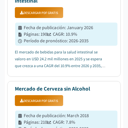
intestinal
DESCARGAR PDF GRATIS
Fecha de publicación
:
January 2026
Páginas
:
190
CAGR:
10.9
%
Período de pronóstico
:
2026-2035
El mercado de bebidas para la salud intestinal se
valoro en USD 24.2 mil millones en 2025 y se espera
que crezca a una CAGR del 10.9% entre 2026 y 2035,
impulsado por el creciente entendimiento de los
beneficios para la salud intestinal entre los
consumidores, lo que lleva a una mayor demanda de
Mercado de Cerveza sin Alcohol
beb...
DESCARGAR PDF GRATIS
Fecha de publicación
:
March 2018
Páginas
:
210
CAGR:
7.8
%