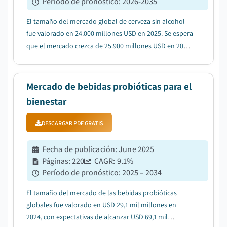
Período de pronóstico
:
2026-2035
El tamaño del mercado global de cerveza sin alcohol
fue valorado en 24.000 millones USD en 2025. Se espera
que el mercado crezca de 25.900 millones USD en 2026
a 50.800 millones USD en 2035, con una TCAC del 7,8%,
según el último informe publicado por Global Market
Insights Inc....
Mercado de bebidas probióticas para el
bienestar
DESCARGAR PDF GRATIS
Fecha de publicación
:
June 2025
Páginas
:
220
CAGR:
9.1
%
Período de pronóstico
:
2025 – 2034
El tamaño del mercado de las bebidas probióticas
globales fue valorado en USD 29,1 mil millones en
2024, con expectativas de alcanzar USD 69,1 mil