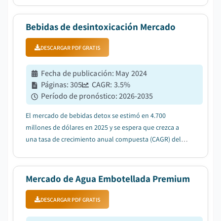
de crecimiento anual compuesta) del 7%....
Bebidas de desintoxicación Mercado
DESCARGAR PDF GRATIS
Fecha de publicación
:
May 2024
Páginas
:
305
CAGR:
3.5
%
Período de pronóstico
:
2026-2035
El mercado de bebidas detox se estimó en 4.700
millones de dólares en 2025 y se espera que crezca a
una tasa de crecimiento anual compuesta (CAGR) del
3,5% entre 2026 y 2035, impulsado por la creciente
demanda de ingredientes orgánicos y naturales....
Mercado de Agua Embotellada Premium
DESCARGAR PDF GRATIS