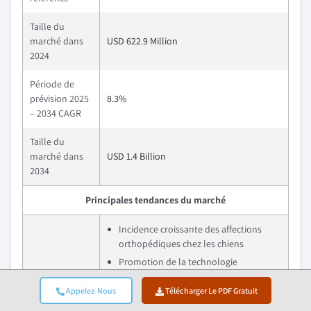
Taille du
marché dans
USD 622.9 Million
2024
Période de
prévision 2025
8.3%
– 2034 CAGR
Taille du
marché dans
USD 1.4 Billion
2034
Principales tendances du marché
Incidence croissante des affections
orthopédiques chez les chiens
Promotion de la technologie
vétérinaire orthopédique
Facteurs de
Appelez-Nous
Télécharger Le PDF Gratuit
Élargissement de la couverture d
croissance
assurance pour animaux de compagnie