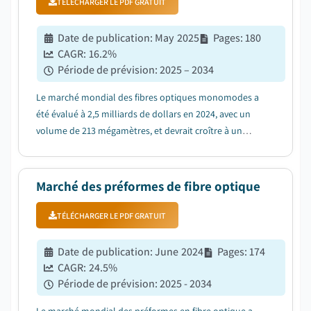
TÉLÉCHARGER LE PDF GRATUIT
Date de publication
:
May 2025
Pages
:
180
CAGR:
16.2
%
Période de prévision
:
2025 – 2034
Le marché mondial des fibres optiques monomodes a
été évalué à 2,5 milliards de dollars en 2024, avec un
volume de 213 mégamètres, et devrait croître à un
TCAC de 16,2 % pour atteindre 11 milliards de dollars
en 2034....
Marché des préformes de fibre optique
TÉLÉCHARGER LE PDF GRATUIT
Date de publication
:
June 2024
Pages
:
174
CAGR:
24.5
%
Période de prévision
:
2025 - 2034