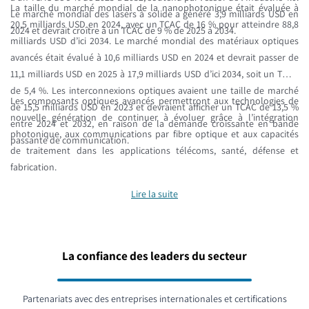
La taille du marché mondial de la nanophotonique était évaluée à
Le marché mondial des lasers à solide a généré 3,9 milliards USD en
20,5 milliards USD en 2024, avec un TCAC de 16 % pour atteindre 88,8
2024 et devrait croître à un TCAC de 9 % de 2025 à 2034.
milliards USD d’ici 2034. Le marché mondial des matériaux optiques
avancés était évalué à 10,6 milliards USD en 2024 et devrait passer de
11,1 milliards USD en 2025 à 17,9 milliards USD d’ici 2034, soit un TCAC
de 5,4 %. Les interconnexions optiques avaient une taille de marché
Les composants optiques avancés permettront aux technologies de
de 15,5 milliards USD en 2023 et devraient afficher un TCAC de 13,5 %
nouvelle génération de continuer à évoluer grâce à l’intégration
entre 2024 et 2032, en raison de la demande croissante en bande
photonique, aux communications par fibre optique et aux capacités
passante de communication.
de traitement dans les applications télécoms, santé, défense et
fabrication.
Lire la suite
La confiance des leaders du secteur
Partenariats avec des entreprises internationales et certifications