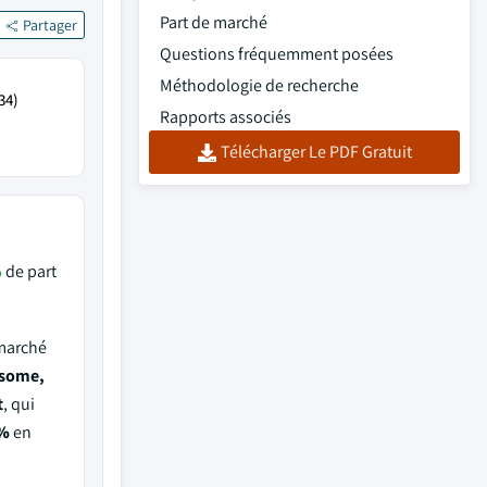
Part de marché
Partager
Questions fréquemment posées
Méthodologie de recherche
34)
Rapports associés
Télécharger Le PDF Gratuit
%
de part
 marché
rsome,
t
, qui
%
en