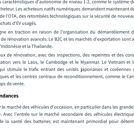
es caractéristiques d'autonomie de niveau 1-2, comme le système d
l'acheteur. Les acheteurs natifs numériques demandent maintenant d
ur de l'OTA, des retombées technologiques sur la sécurité de nouve
 achats d'EV usagés.
gne en traction en raison de l'organisation du démantèlement de
 de rénovation avancés. Le B2C et les marchés d'exportation sont 
l'Indonésie et la Thaïlande.
aux de rénovation, avec des inspections, des repeintes et des co
tation vers le Laos, le Cambodge et le Myanmar. Le Vietnam et l
qui stimule le trafic entrant des unités japonaises et coréennes 
iques et les centres centraux de reconditionnement, comme le Car
mps de vente.
endances
ur le marché des véhicules d'occasion, en particulier dans les grand
. Avec l'entrée sur le marché secondaire des véhicules électriqu
de la santé des batteries est maintenant primordial pour déterm