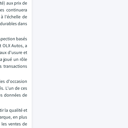
té) aux prix de
les continuera
à l'échelle de
 durables dans
nspection basés
t OLX Autos, a
aux d'usure et
a joué un rôle
s transactions
les d'occasion
és. L'un de ces
des données de
r la qualité et
marque, en plus
s les ventes de