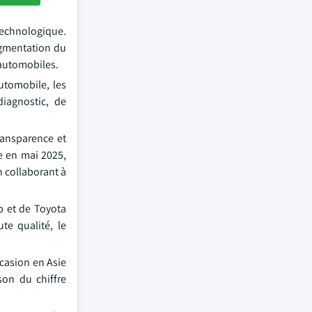
technologique.
ugmentation du
 automobiles.
automobile, les
iagnostic, de
ransparence et
e en mai 2025,
n collaborant à
p et de Toyota
te qualité, le
casion en Asie
son du chiffre