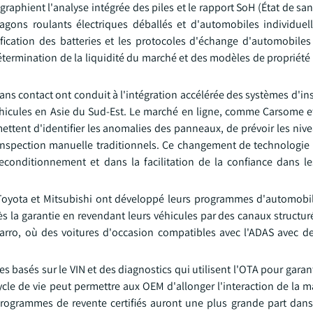
aphient l'analyse intégrée des piles et le rapport SoH (État de san
wagons roulants électriques déballés et d'automobiles individuel
fication des batteries et les protocoles d'échange d'automobiles 
étermination de la liquidité du marché et des modèles de propriété
sans contact ont conduit à l'intégration accélérée des systèmes d'i
véhicules en Asie du Sud-Est. Le marché en ligne, comme Carsome e
ttent d'identifier les anomalies des panneaux, de prévoir les nive
'inspection manuelle traditionnels. Ce changement de technologie 
reconditionnement et dans la facilitation de la confiance dans le
 Toyota et Mitsubishi ont développé leurs programmes d'automobi
près la garantie en revendant leurs véhicules par des canaux structur
 Carro, où des voitures d'occasion compatibles avec l'ADAS avec 
basés sur le VIN et des diagnostics qui utilisent l'OTA pour garanti
cycle de vie peut permettre aux OEM d'allonger l'interaction de la 
es programmes de revente certifiés auront une plus grande part dan