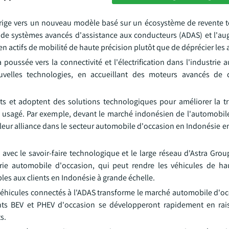
dirige vers un nouveau modèle basé sur un écosystème de revente 
on de systèmes avancés d'assistance aux conducteurs (ADAS) et l'a
 actifs de mobilité de haute précision plutôt que de déprécier les
poussée vers la connectivité et l'électrification dans l'industrie 
velles technologies, en accueillant des moteurs avancés de d
ts et adoptent des solutions technologiques pour améliorer la t
 usagé. Par exemple, devant le marché indonésien de l'automobil
 leur alliance dans le secteur automobile d'occasion en Indonésie e
vec le savoir-faire technologique et le large réseau d'Astra Grou
rie automobile d'occasion, qui peut rendre les véhicules de hau
bles aux clients en Indonésie à grande échelle.
véhicules connectés à l'ADAS transforme le marché automobile d'oc
nts BEV et PHEV d'occasion se développeront rapidement en rai
s.