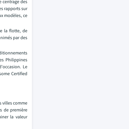
e centrage des
es rapports sur
aux modèles, ce
 la flotte, de
animés par des
nditionnements
es Philippines
d'occasion. Le
some Certified
es villes comme
es de première
iner la valeur