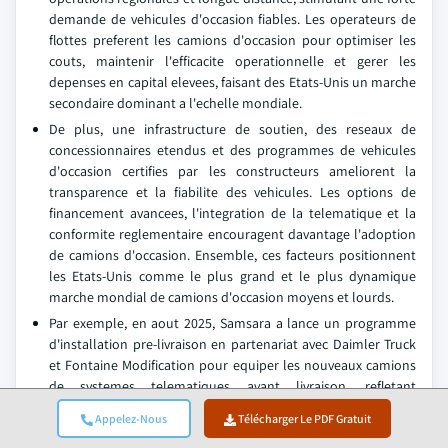
demande de vehicules d'occasion fiables. Les operateurs de
flottes preferent les camions d'occasion pour optimiser les
couts, maintenir l'efficacite operationnelle et gerer les
depenses en capital elevees, faisant des Etats-Unis un marche
secondaire dominant a l'echelle mondiale.
De plus, une infrastructure de soutien, des reseaux de
concessionnaires etendus et des programmes de vehicules
d'occasion certifies par les constructeurs ameliorent la
transparence et la fiabilite des vehicules. Les options de
financement avancees, l'integration de la telematique et la
conformite reglementaire encouragent davantage l'adoption
de camions d'occasion. Ensemble, ces facteurs positionnent
les Etats-Unis comme le plus grand et le plus dynamique
marche mondial de camions d'occasion moyens et lourds.
Par exemple, en aout 2025, Samsara a lance un programme
d'installation pre-livraison en partenariat avec Daimler Truck
et Fontaine Modification pour equiper les nouveaux camions
de systemes telematiques avant livraison, refletant
l'integration croissante des technologies de flotte modernes
Appelez-Nous
Télécharger Le PDF Gratuit
sur le marche americain qui renforce la valeur des camions