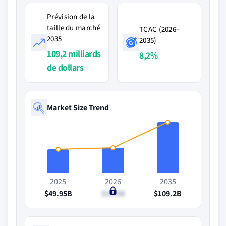
Prévision de la
taille du marché
TCAC (2026–
2035
2035)
109,2 milliards
8,2%
de dollars
Market Size Trend
2025
2026
2035
$49.95B
$53.6B
$109.2B