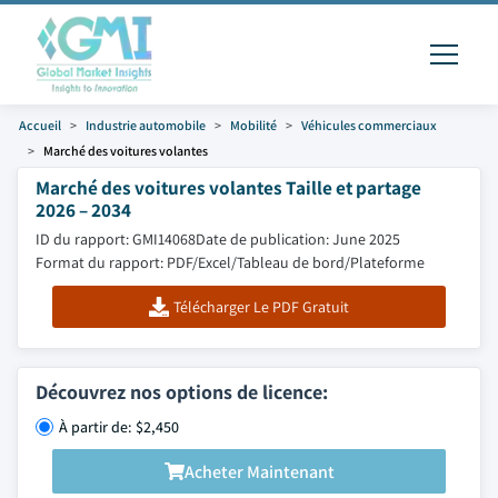
Accueil
Industrie automobile
Mobilité
Véhicules commerciaux
Marché des voitures volantes
Marché des voitures volantes Taille et partage
2026 – 2034
ID du rapport: GMI14068
Date de publication: June 2025
Format du rapport: PDF/Excel/Tableau de bord/Plateforme
Télécharger Le PDF Gratuit
Découvrez nos options de licence:
À partir de: $2,450
Acheter Maintenant