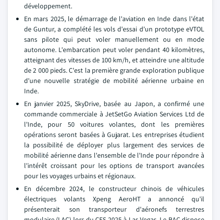
développement.
En mars 2025, le démarrage de l'aviation en Inde dans l'état
de Guntur, a complété les vols d'essai d'un prototype eVTOL
sans pilote qui peut voler manuellement ou en mode
autonome. L'embarcation peut voler pendant 40 kilomètres,
atteignant des vitesses de 100 km/h, et atteindre une altitude
de 2 000 pieds. C'est la première grande exploration publique
d'une nouvelle stratégie de mobilité aérienne urbaine en
Inde.
En janvier 2025, SkyDrive, basée au Japon, a confirmé une
commande commerciale à JetSetGo Aviation Services Ltd de
l'Inde, pour 50 voitures volantes, dont les premières
opérations seront basées à Gujarat. Les entreprises étudient
la possibilité de déployer plus largement des services de
mobilité aérienne dans l'ensemble de l'Inde pour répondre à
l'intérêt croissant pour les options de transport avancées
pour les voyages urbains et régionaux.
En décembre 2024, le constructeur chinois de véhicules
électriques volants Xpeng AeroHT a annoncé qu'il
présenterait son transporteur d'aéronefs terrestres
modulaire (LAC) lors du CES 2025 à Las Vegas. Le BAC dispose