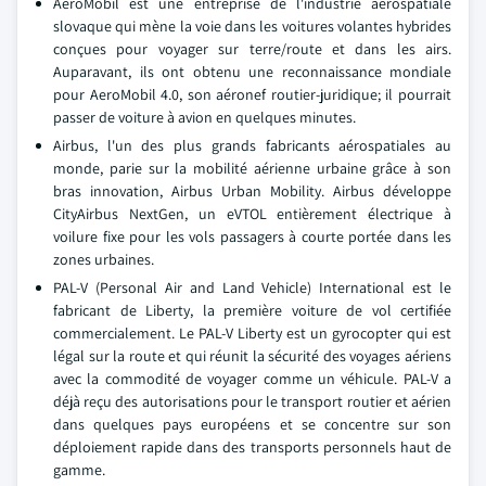
AeroMobil est une entreprise de l'industrie aérospatiale
slovaque qui mène la voie dans les voitures volantes hybrides
conçues pour voyager sur terre/route et dans les airs.
Auparavant, ils ont obtenu une reconnaissance mondiale
pour AeroMobil 4.0, son aéronef routier-juridique; il pourrait
passer de voiture à avion en quelques minutes.
Airbus, l'un des plus grands fabricants aérospatiales au
monde, parie sur la mobilité aérienne urbaine grâce à son
bras innovation, Airbus Urban Mobility. Airbus développe
CityAirbus NextGen, un eVTOL entièrement électrique à
voilure fixe pour les vols passagers à courte portée dans les
zones urbaines.
PAL-V (Personal Air and Land Vehicle) International est le
fabricant de Liberty, la première voiture de vol certifiée
commercialement. Le PAL-V Liberty est un gyrocopter qui est
légal sur la route et qui réunit la sécurité des voyages aériens
avec la commodité de voyager comme un véhicule. PAL-V a
déjà reçu des autorisations pour le transport routier et aérien
dans quelques pays européens et se concentre sur son
déploiement rapide dans des transports personnels haut de
gamme.