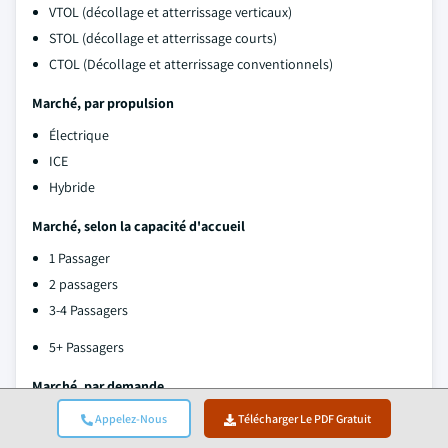
VTOL (décollage et atterrissage verticaux)
STOL (décollage et atterrissage courts)
CTOL (Décollage et atterrissage conventionnels)
Marché, par propulsion
Électrique
ICE
Hybride
Marché, selon la capacité d'accueil
1 Passager
2 passagers
3-4 Passagers
5+ Passagers
Marché, par demande
Transport de voyageurs
Appelez-Nous
Télécharger Le PDF Gratuit
Cargo & logistique