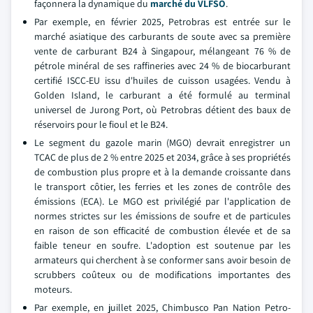
façonnera la dynamique du
marché du VLFSO
.
Par exemple, en février 2025, Petrobras est entrée sur le
marché asiatique des carburants de soute avec sa première
vente de carburant B24 à Singapour, mélangeant 76 % de
pétrole minéral de ses raffineries avec 24 % de biocarburant
certifié ISCC-EU issu d'huiles de cuisson usagées. Vendu à
Golden Island, le carburant a été formulé au terminal
universel de Jurong Port, où Petrobras détient des baux de
réservoirs pour le fioul et le B24.
Le segment du gazole marin (MGO) devrait enregistrer un
TCAC de plus de 2 % entre 2025 et 2034, grâce à ses propriétés
de combustion plus propre et à la demande croissante dans
le transport côtier, les ferries et les zones de contrôle des
émissions (ECA). Le MGO est privilégié par l'application de
normes strictes sur les émissions de soufre et de particules
en raison de son efficacité de combustion élevée et de sa
faible teneur en soufre. L'adoption est soutenue par les
armateurs qui cherchent à se conformer sans avoir besoin de
scrubbers coûteux ou de modifications importantes des
moteurs.
Par exemple, en juillet 2025, Chimbusco Pan Nation Petro-