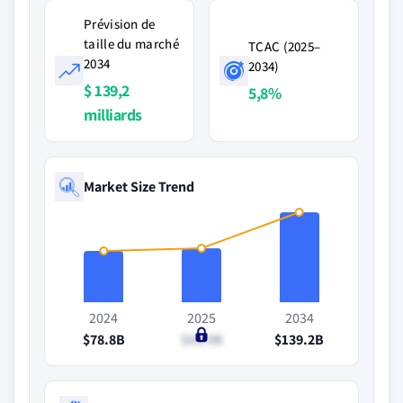
Prévision de
taille du marché
TCAC (2025–
2034
2034)
$ 139,2
5,8%
milliards
Market Size Trend
2024
2025
2034
$78.8B
$83.9B
$139.2B