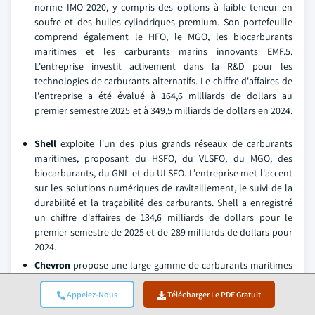
norme IMO 2020, y compris des options à faible teneur en
soufre et des huiles cylindriques premium. Son portefeuille
comprend également le HFO, le MGO, les biocarburants
maritimes et les carburants marins innovants EMF.5.
L'entreprise investit activement dans la R&D pour les
technologies de carburants alternatifs. Le chiffre d'affaires de
l'entreprise a été évalué à 164,6 milliards de dollars au
premier semestre 2025 et à 349,5 milliards de dollars en 2024.
Shell
exploite l'un des plus grands réseaux de carburants
maritimes, proposant du HSFO, du VLSFO, du MGO, des
biocarburants, du GNL et du ULSFO. L'entreprise met l'accent
sur les solutions numériques de ravitaillement, le suivi de la
durabilité et la traçabilité des carburants. Shell a enregistré
un chiffre d'affaires de 134,6 milliards de dollars pour le
premier semestre de 2025 et de 289 milliards de dollars pour
2024.
Chevron
propose une large gamme de carburants maritimes
adaptés aux besoins réglementaires, y compris le HSFO pour
les navires équipés de scrubbers, le VLSFO pour la conformité
Appelez-Nous
Télécharger Le PDF Gratuit
aux émissions faibles et le MGO pour des opérations plus