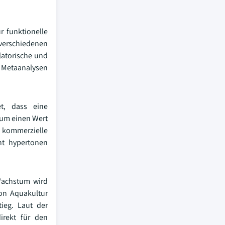
r funktionelle
 verschiedenen
latorische und
d Metaanalysen
t, dass eine
 um einen Wert
en kommerzielle
ht hypertonen
 Wachstum wird
on Aquakultur
ieg. Laut der
irekt für den