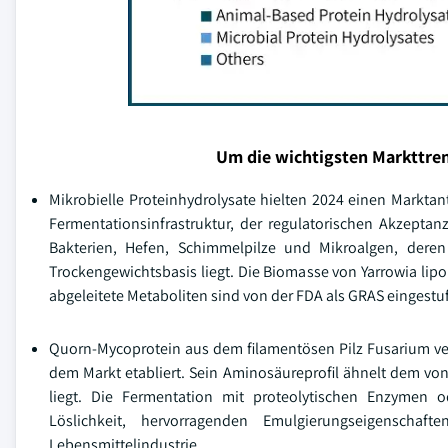
Um die wichtigsten Markttren
Mikrobielle Proteinhydrolysate hielten 2024 einen Markta
Fermentationsinfrastruktur, der regulatorischen Akzepta
Bakterien, Hefen, Schimmelpilze und Mikroalgen, der
Trockengewichtsbasis liegt. Die Biomasse von Yarrowia lipol
abgeleitete Metaboliten sind von der FDA als GRAS eingestuf
Quorn-Mycoprotein aus dem filamentösen Pilz Fusarium vene
dem Markt etabliert. Sein Aminosäureprofil ähnelt dem v
liegt. Die Fermentation mit proteolytischen Enzymen od
Löslichkeit, hervorragenden Emulgierungseigenscha
Lebensmittelindustrie.