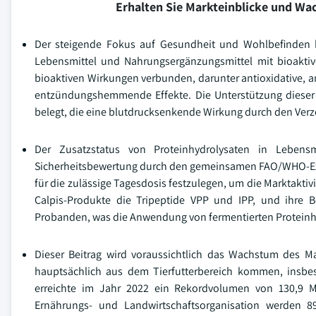
Erhalten Sie Markteinblicke und W
Der steigende Fokus auf Gesundheit und Wohlbefinden ha
Lebensmittel und Nahrungsergänzungsmittel mit bioaktive
bioaktiven Wirkungen verbunden, darunter antioxidative,
entzündungshemmende Effekte. Die Unterstützung dieser g
belegt, die eine blutdrucksenkende Wirkung durch den Verz
Der Zusatzstatus von Proteinhydrolysaten in Leben
Sicherheitsbewertung durch den gemeinsamen FAO/WHO-Expe
für die zulässige Tagesdosis festzulegen, um die Marktakti
Calpis-Produkte die Tripeptide VPP und IPP, und ihre 
Probanden, was die Anwendung von fermentierten Proteinhyd
Dieser Beitrag wird voraussichtlich das Wachstum des Ma
hauptsächlich aus dem Tierfutterbereich kommen, insbe
erreichte im Jahr 2022 ein Rekordvolumen von 130,9 Mi
Ernährungs- und Landwirtschaftsorganisation werden 8