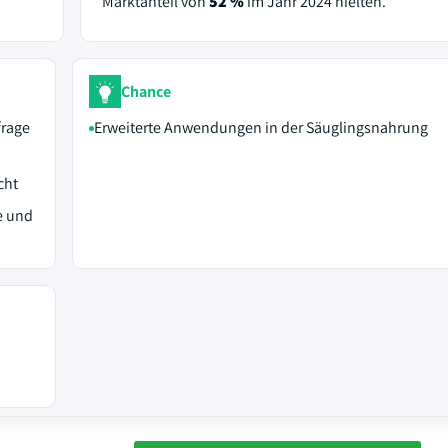
Marktanteil von
52 %
im Jahr 2024 hielten.
Chance
frage
Erweiterte Anwendungen in der Säuglingsnahrung
cht
e und