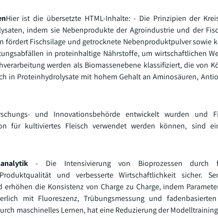
en
Hier ist die übersetzte HTML-Inhalte: - Die Prinzipien der Kreis
lysaten, indem sie Nebenprodukte der Agroindustrie und der Fis
on fördert Fischsilage und getrocknete Nebenproduktpulver sowie 
gsabfällen in proteinhaltige Nährstoffe, um wirtschaftlichen We
chverarbeitung werden als Biomassenebene klassifiziert, die von K
h in Proteinhydrolysate mit hohem Gehalt an Aminosäuren, Anti
schungs- und Innovationsbehörde entwickelt wurden und Fi
on für kultiviertes Fleisch verwendet werden können, sind ein
analytik
- Die Intensivierung von Bioprozessen durch fort
oduktqualität und verbesserte Wirtschaftlichkeit sicher. Sens
nd erhöhen die Konsistenz von Charge zu Charge, indem Paramete
ierlich mit Fluoreszenz, Trübungsmessung und fadenbasierte
urch maschinelles Lernen, hat eine Reduzierung der Modelltrainin