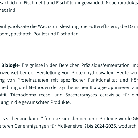
sächlich in Fischmehl und Fischöle umgewandelt, Nebenprodukts
net sind.
inhydrolysate die Wachstumsleistung, die Futtereffizienz, die Dar
lbern, posthatch-Poulet und Fischarten.
 Biologie
- Ereignisse in den Bereichen Präzisionsfermentation un
nwechsel bei der Herstellung von Proteinhydrolysaten. Heute w
ng von Proteinzutaten mit spezifischer Funktionalität und höh
nediting und Methoden der synthetischen Biologie optimieren z
ffii, Trichoderma reesei und Saccharomyces cerevisiae für ein
lung in die gewünschten Produkte.
ls sicher anerkannt" für präzisionsfermentierte Proteine wurde G
weiteren Genehmigungen für Molkeneiweiß bis 2024-2025, wodurch 