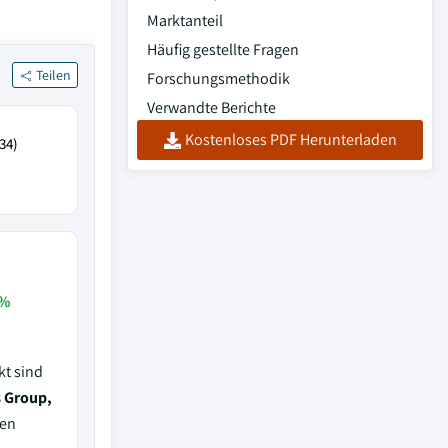
Marktanteil
Häufig gestellte Fragen
Teilen
Forschungsmethodik
Verwandte Berichte
Kostenloses PDF Herunterladen
34)
 %
kt sind
s Group,
nen