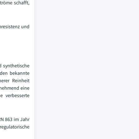
tröme schafft,
mresistenz und
d synthetische
erden bekannte
erer Reinheit
unehmend eine
e verbesserte
RN 863 im Jahr
regulatorische