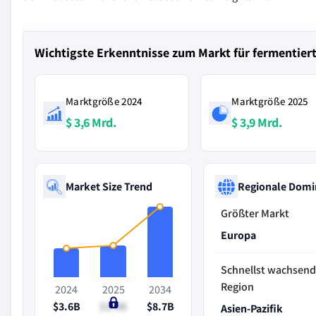
Wichtigste Erkenntnisse zum Markt für fermentier
Marktgröße 2024
Marktgröße 2025
$ 3,6 Mrd.
$ 3,9 Mrd.
Market Size Trend
Regionale Domi
Größter Markt
Europa
Schnellst wachsen
Region
2024
2025
2034
$3.6B
$3.9B
$8.7B
Asien-Pazifik