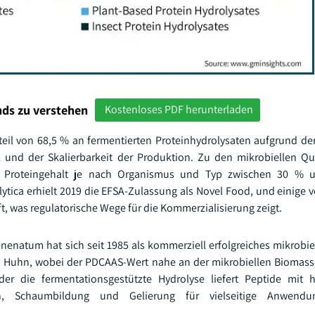
ds zu verstehen
Kostenloses PDF herunterladen
nteil von 68,5 % an fermentierten Proteinhydrolysaten aufgrund d
nz und der Skalierbarkeit der Produktion. Zu den mikrobiellen Q
en Proteingehalt je nach Organismus und Typ zwischen 30 %
ytica erhielt 2019 die EFSA-Zulassung als Novel Food, und einige vo
t, was regulatorische Wege für die Kommerzialisierung zeigt.
natum hat sich seit 1985 als kommerziell erfolgreiches mikrobiel
on Huhn, wobei der PDCAAS-Wert nahe an der mikrobiellen Biomas
er die fermentationsgestützte Hydrolyse liefert Peptide mit h
ften, Schaumbildung und Gelierung für vielseitige Anwend