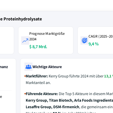
te Proteinhydrolysate
Prognose Marktgröße
CAGR (2025–20
2034
9,4 %
$ 8,7 Mrd.
nanz
Wichtige Akteure
Marktführer:
Kerry Group führte 2024 mit über
13,1
Marktanteil an.
Führende Akteure:
Die Top 5 Akteure in diesem Mar
de
Kerry Group, Titan Biotech, Arla Foods Ingredient
Lesaffre Group, DSM-firmenich
, die gemeinsam ei