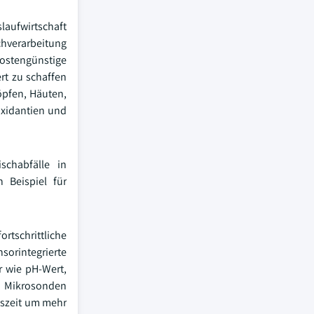
laufwirtschaft
chverarbeitung
kostengünstige
rt zu schaffen
öpfen, Häuten,
oxidantien und
schabfälle in
 Beispiel für
schrittliche
orintegrierte
r wie pH-Wert,
n Mikrosonden
gszeit um mehr