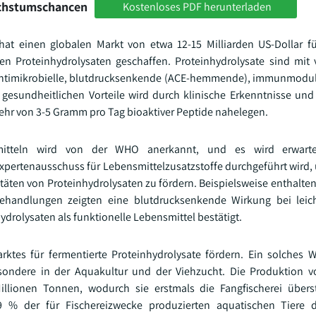
achstumschancen
Kostenloses PDF herunterladen
t einen globalen Markt von etwa 12-15 Milliarden US-Dollar fü
n Proteinhydrolysaten geschaffen. Proteinhydrolysate sind mit
 antimikrobielle, blutdrucksenkende (ACE-hemmende), immunmodu
esundheitlichen Vorteile wird durch klinische Erkenntnisse un
ehr von 3-5 Gramm pro Tag bioaktiver Peptide nahelegen.
smitteln wird von der WHO anerkannt, und es wird erwarte
rtenausschuss für Lebensmittelzusatzstoffe durchgeführt wird,
vitäten von Proteinhydrolysaten zu fördern. Beispielsweise enthalt
Behandlungen zeigten eine blutdrucksenkende Wirkung bei leic
rolysaten als funktionelle Lebensmittel bestätigt.
rktes für fermentierte Proteinhydrolysate fördern. Ein solches
sondere in der Aquakultur und der Viehzucht. Die Produktion v
llionen Tonnen, wodurch sie erstmals die Fangfischerei überst
9 % der für Fischereizwecke produzierten aquatischen Tiere d