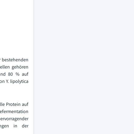
er bestehenden
uellen gehören
 und 80 % auf
n Y. lipolytica
le Protein auf
sefermentation
ervorragender
ungen in der