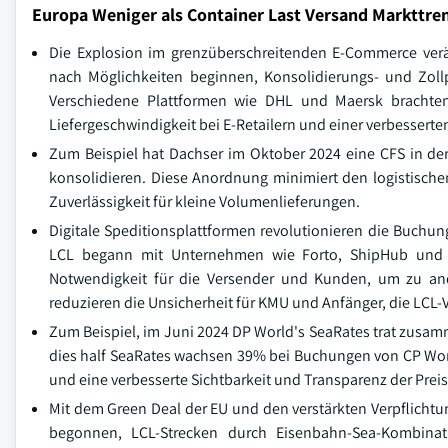
Europa Weniger als Container Last Versand Markttre
Die Explosion im grenzüberschreitenden E-Commerce verä
nach Möglichkeiten beginnen, Konsolidierungs- und Zoll
Verschiedene Plattformen wie DHL und Maersk brachten
Liefergeschwindigkeit bei E-Retailern und einer verbesserte
Zum Beispiel hat Dachser im Oktober 2024 eine CFS in de
konsolidieren. Diese Anordnung minimiert den logistisch
Zuverlässigkeit für kleine Volumenlieferungen.
Digitale Speditionsplattformen revolutionieren die Buchun
LCL begann mit Unternehmen wie Forto, ShipHub und Fl
Notwendigkeit für die Versender und Kunden, um zu ander
reduzieren die Unsicherheit für KMU und Anfänger, die LC
Zum Beispiel, im Juni 2024 DP World's SeaRates trat zus
dies half SeaRates wachsen 39% bei Buchungen von CP Wor
und eine verbesserte Sichtbarkeit und Transparenz der Preise
Mit dem Green Deal der EU und den verstärkten Verpflichtun
begonnen, LCL-Strecken durch Eisenbahn-Sea-Kombinatio