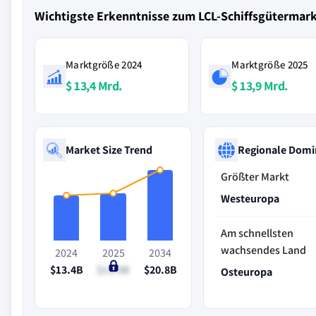
Wichtigste Erkenntnisse zum LCL-Schiffsgütermark
Marktgröße 2024
Marktgröße 2025
$ 13,4 Mrd.
$ 13,9 Mrd.
Market Size Trend
Regionale Domi
Größter Markt
Westeuropa
Am schnellsten
wachsendes Land
2024
2025
2034
$13.4B
$13.9B
$20.8B
Osteuropa