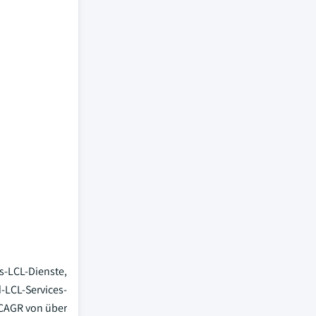
s-LCL-Dienste,
-LCL-Services-
 CAGR von über