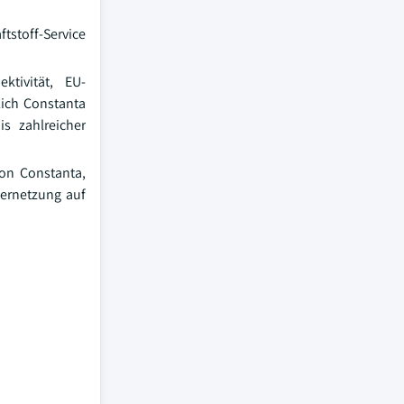
tstoff-Service
tivität, EU-
lich Constanta
s zahlreicher
on Constanta,
Vernetzung auf