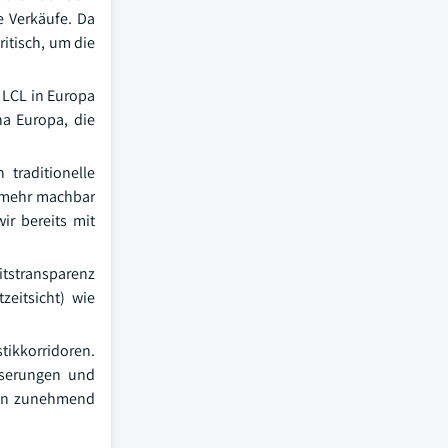
e Verkäufe. Da
itisch, um die
 LCL in Europa
na Europa, die
traditionelle
L mehr machbar
ir bereits mit
tstransparenz
zeitsicht) wie
tikkorridoren.
sserungen und
eln zunehmend