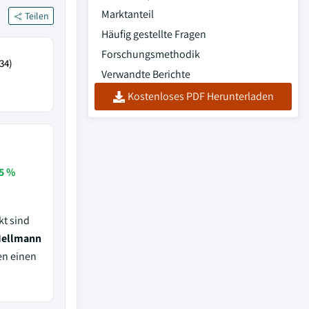
Marktanteil
Teilen
Häufig gestellte Fragen
Forschungsmethodik
34)
Verwandte Berichte
Kostenloses PDF Herunterladen
5 %
kt sind
 Hellmann
en einen