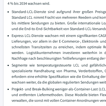
4 % bis 2034 wachsen wird.
Standard-LCL-Dienste sind aufgrund ihrer großen Preisge
Standard LCL nimmt Fracht von mehreren Reedern und kombin
bis mittlere Sendungen zu bieten. Große internationale L
und die End-to-End-Sichtbarkeit von Standard-LCL-Versand
Express LCL-Dienste wachsen mit einem signifikanten CAG
Lieferungen, vor allem in der E-Commerce-, Elektronik- un
schnellsten Transitzeiten zu erreichen, indem optimale 
werden. Logistikunternehmen investieren weiterhin in d
Nachfrage nach beschleunigten Teillieferungen entlang der
Segmente wie temperaturgesteuerte LCL und gefährlic
spezialisierte Handhabung von Pharma, Verderbstoffen, 
erfordern eine erhöhte Spezifikation wie die Einhaltung de
wachsen weiter, da die globalen regulierten Sendungen we
Projekt- und Break-Bulking weniger-als-Container-Last (L
und entfernten Liefermethoden. Diese Modelle bieten Flexib
verwalten, die sonst mit vollen Container-Anordnungen ver