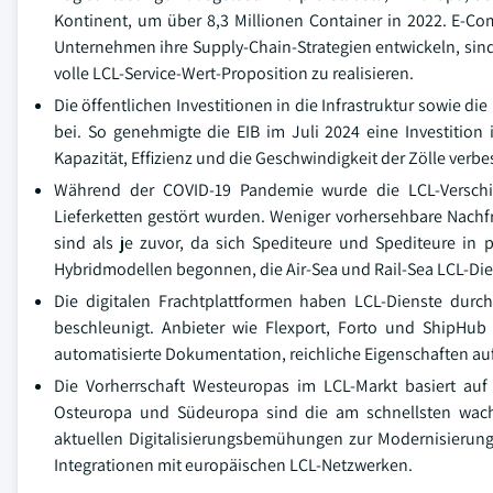
Kontinent, um über 8,3 Millionen Container in 2022. E-
Unternehmen ihre Supply-Chain-Strategien entwickeln, sind 
volle LCL-Service-Wert-Proposition zu realisieren.
Die öffentlichen Investitionen in die Infrastruktur sowie 
bei. So genehmigte die EIB im Juli 2024 eine Investitio
Kapazität, Effizienz und die Geschwindigkeit der Zölle verb
Während der COVID-19 Pandemie wurde die LCL-Verschiff
Lieferketten gestört wurden. Weniger vorhersehbare Nach
sind als je zuvor, da sich Spediteure und Spediteure in
Hybridmodellen begonnen, die Air-Sea und Rail-Sea LCL-Die
Die digitalen Frachtplattformen haben LCL-Dienste durc
beschleunigt. Anbieter wie Flexport, Forto und ShipHub
automatisierte Dokumentation, reichliche Eigenschaften au
Die Vorherrschaft Westeuropas im LCL-Markt basiert auf 
Osteuropa und Südeuropa sind die am schnellsten wach
aktuellen Digitalisierungsbemühungen zur Modernisierun
Integrationen mit europäischen LCL-Netzwerken.