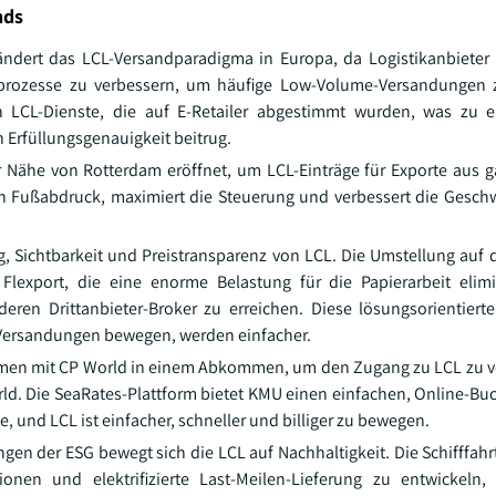
nds
ndert das LCL-Versandparadigma in Europa, da Logistikanbieter
prozesse zu verbessern, um häufige Low-Volume-Versandungen zu
 LCL-Dienste, die auf E-Retailer abgestimmt wurden, was zu e
n Erfüllungsgenauigkeit beitrug.
r Nähe von Rotterdam eröffnet, um LCL-Einträge für Exporte aus 
en Fußabdruck, maximiert die Steuerung und verbessert die Gesch
g, Sichtbarkeit und Preistransparenz von LCL. Die Umstellung auf 
export, die eine enorme Belastung für die Papierarbeit elimi
en Drittanbieter-Broker zu erreichen. Diese lösungsorientiert
L-Versandungen bewegen, werden einfacher.
ammen mit CP World in einem Abkommen, um den Zugang zu LCL zu 
ld. Die SeaRates-Plattform bietet KMU einen einfachen, Online-B
, und LCL ist einfacher, schneller und billiger zu bewegen.
gen der ESG bewegt sich die LCL auf Nachhaltigkeit. Die Schifffahr
nen und elektrifizierte Last-Meilen-Lieferung zu entwickeln,