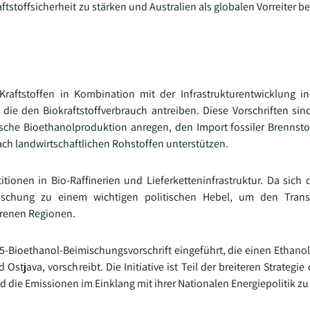
aftstoffsicherheit zu stärken und Australien als globalen Vorreiter b
raftstoffen in Kombination mit der Infrastrukturentwicklung in 
 die den Biokraftstoffverbrauch antreiben. Diese Vorschriften sind
ische Bioethanolproduktion anregen, den Import fossiler Brennsto
ch landwirtschaftlichen Rohstoffen unterstützen.
tionen in Bio-Raffinerien und Lieferketteninfrastruktur. Da sich 
mischung zu einem wichtigen politischen Hebel, um den Trans
hrenen Regionen.
 E5-Bioethanol-Beimischungsvorschrift eingeführt, die einen Ethano
tjava, vorschreibt. Die Initiative ist Teil der breiteren Strategie
d die Emissionen im Einklang mit ihrer Nationalen Energiepolitik z