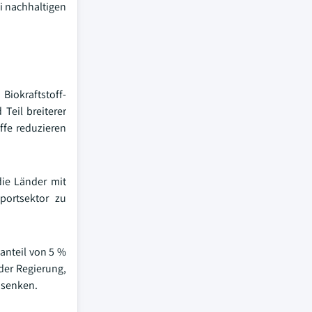
ei nachhaltigen
Biokraftstoff-
 Teil breiterer
ffe reduzieren
die Länder mit
portsektor zu
lanteil von 5 %
 der Regierung,
u senken.