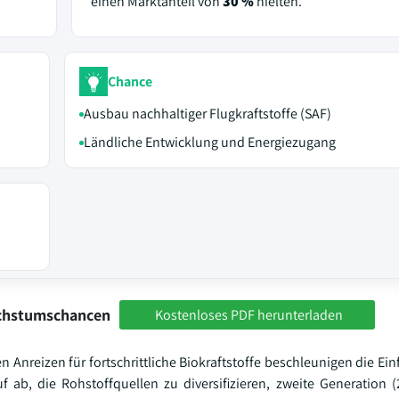
einen Marktanteil von
30 %
hielten.
Chance
Ausbau nachhaltiger Flugkraftstoffe (SAF)
Ländliche Entwicklung und Energiezugang
achstumschancen
Kostenloses PDF herunterladen
 Anreizen für fortschrittliche Biokraftstoffe beschleunigen die Ei
f ab, die Rohstoffquellen zu diversifizieren, zweite Generation (