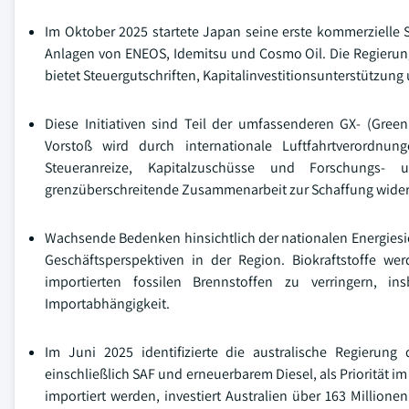
Im Oktober 2025 startete Japan seine erste kommerzielle S
Anlagen von ENEOS, Idemitsu und Cosmo Oil. Die Regierung 
bietet Steuergutschriften, Kapitalinvestitionsunterstützun
Diese Initiativen sind Teil der umfassenderen GX- (Green
Vorstoß wird durch internationale Luftfahrtverordnun
Steueranreize, Kapitalzuschüsse und Forschungs- 
grenzüberschreitende Zusammenarbeit zur Schaffung widers
Wachsende Bedenken hinsichtlich der nationalen Energiesic
Geschäftsperspektiven in der Region. Biokraftstoffe we
importierten fossilen Brennstoffen zu verringern, i
Importabhängigkeit.
Im Juni 2025 identifizierte die australische Regierung 
einschließlich SAF und erneuerbarem Diesel, als Priorität 
importiert werden, investiert Australien über 163 Millione