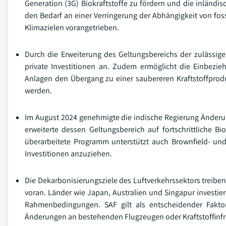
Generation (3G) Biokraftstoffe zu fördern und die inländis
den Bedarf an einer Verringerung der Abhängigkeit von foss
Klimazielen vorangetrieben.
Durch die Erweiterung des Geltungsbereichs der zulässig
private Investitionen an. Zudem ermöglicht die Einbezi
Anlagen den Übergang zu einer saubereren Kraftstoffprod
werden.
Im August 2024 genehmigte die indische Regierung Änderun
erweiterte dessen Geltungsbereich auf fortschrittliche Bi
überarbeitete Programm unterstützt auch Brownfield- und 
Investitionen anzuziehen.
Die Dekarbonisierungsziele des Luftverkehrssektors treiben
voran. Länder wie Japan, Australien und Singapur investie
Rahmenbedingungen. SAF gilt als entscheidender Fakto
Änderungen an bestehenden Flugzeugen oder Kraftstoffinfra