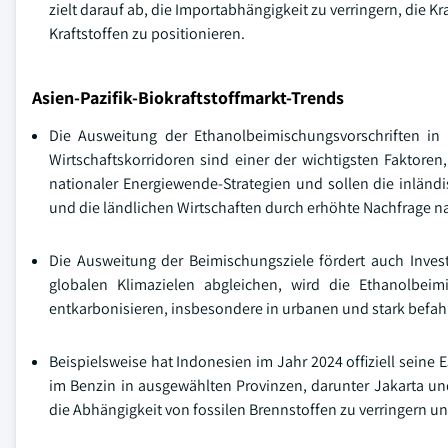
zielt darauf ab, die Importabhängigkeit zu verringern, die Kr
Kraftstoffen zu positionieren.
Asien-Pazifik-Biokraftstoffmarkt-Trends
Die Ausweitung der Ethanolbeimischungsvorschriften in K
Wirtschaftskorridoren sind einer der wichtigsten Faktoren,
nationaler Energiewende-Strategien und sollen die inländ
und die ländlichen Wirtschaften durch erhöhte Nachfrage na
Die Ausweitung der Beimischungsziele fördert auch Investi
globalen Klimazielen abgleichen, wird die Ethanolbei
entkarbonisieren, insbesondere in urbanen und stark befa
Beispielsweise hat Indonesien im Jahr 2024 offiziell seine
im Benzin in ausgewählten Provinzen, darunter Jakarta und Os
die Abhängigkeit von fossilen Brennstoffen zu verringern un