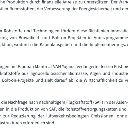
che Produktion durch finanzielle Anreize zu unterstützen. Der Wan
ilen Brennstoffen, der Verbesserung der Energiesicherheit und der
en Rohstoffe und Technologien fördern diese Richtlinien Innovat
ehung von Brownfield- und Bolt-on-Projekten in Anreizprogramm
uktion, wodurch die Kapitalausgaben und die Implementierungsze
gen am Pradhan Mantri JI-VAN Yojana, verlängerte dessen Frist b
okraftstoffe aus lignocellulosischer Biomasse, Algen und Industri
Bolt-on-Projekte und zielt darauf ab, die Wirtschaftlichkeit zu 
 die Nachfrage nach nachhaltigem Flugkraftstoff (SAF) in der Asien
ren in die Produktion von SAF, die Rohstoffversorgungsketten und 
r zur Reduzierung der luftverkehrsbedingten Emissionen, ohne
strukturen erforderlich sind.