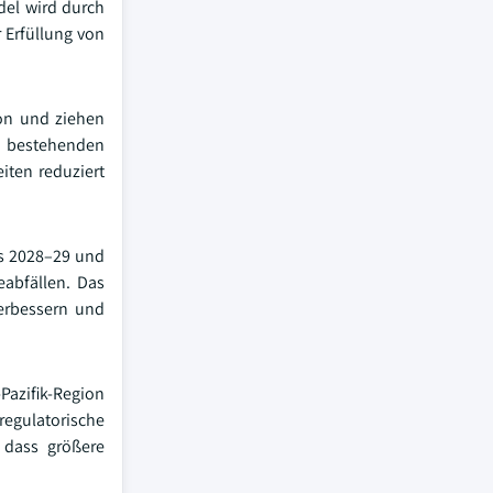
del wird durch
 Erfüllung von
ion und ziehen
e bestehenden
iten reduziert
is 2028–29 und
eabfällen. Das
verbessern und
-Pazifik-Region
regulatorische
 dass größere