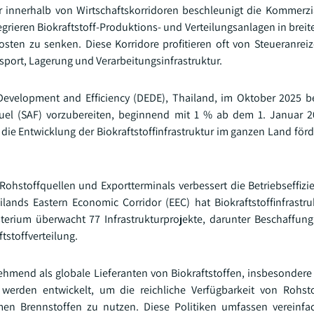
tur innerhalb von Wirtschaftskorridoren beschleunigt die Kommerzi
egrieren Biokraftstoff-Produktions- und Verteilungsanlagen in breite
sten zu senken. Diese Korridore profitieren oft von Steueranreize
nsport, Lagerung und Verarbeitungsinfrastruktur.
 Development and Efficiency (DEDE), Thailand, im Oktober 2025 
Fuel (SAF) vorzubereiten, beginnend mit 1 % ab dem 1. Januar 
die Entwicklung der Biokraftstoffinfrastruktur im ganzen Land för
ohstoffquellen und Exportterminals verbessert die Betriebseffizi
ilands Eastern Economic Corridor (EEC) hat Biokraftstoffinfrastru
sterium überwacht 77 Infrastrukturprojekte, darunter Beschaffun
tstoffverteilung.
nehmend als globale Lieferanten von Biokraftstoffen, insbesondere
ken werden entwickelt, um die reichliche Verfügbarkeit von Rohs
en Brennstoffen zu nutzen. Diese Politiken umfassen vereinfac