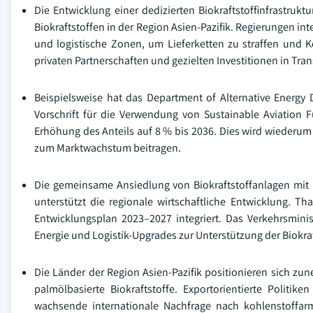
Die Entwicklung einer dedizierten Biokraftstoffinfrastruk
Biokraftstoffen in der Region Asien-Pazifik. Regierungen int
und logistische Zonen, um Lieferketten zu straffen und Ko
privaten Partnerschaften und gezielten Investitionen in Tra
Beispielsweise hat das Department of Alternative Energy
Vorschrift für die Verwendung von Sustainable Aviation 
Erhöhung des Anteils auf 8 % bis 2036. Dies wird wiederum 
zum Marktwachstum beitragen.
Die gemeinsame Ansiedlung von Biokraftstoffanlagen mit R
unterstützt die regionale wirtschaftliche Entwicklung. Tha
Entwicklungsplan 2023–2027 integriert. Das Verkehrsmini
Energie und Logistik-Upgrades zur Unterstützung der Biokraf
Die Länder der Region Asien-Pazifik positionieren sich zu
palmölbasierte Biokraftstoffe. Exportorientierte Politi
wachsende internationale Nachfrage nach kohlenstoffarm