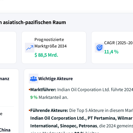
m asiatisch-pazifischen Raum
Prognostizierte
CAGR (2025–20
Marktgröße 2034
11,4 %
$ 88,5 Mrd.
nanz
Wichtige Akteure
Marktführer:
Indian Oil Corporation Ltd. führte 202
9 %
Marktanteil an.
Führende Akteure:
Die Top 5 Akteure in diesem Mar
de
Indian Oil Corporation Ltd., PT Pertamina, Wilmar
International, Sinopec, Petronas
, die 2024 gemei
 China