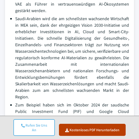
VAE als Führer in vertrauenswürdigen AI-Ökosystemen
gestärkt werden.
Saudi-Arabien wird die am schnellsten wachsende Wirtschaft
in MEA sein, dank der ehrgeizigen Vision 2030-Initiative und
erheblicher Investitionen in AI, Cloud und Smart-City-
Initiativen. Die schnelle Digitalisierung der Gesundheits-,
Einzelhandels- und Finanzsektoren trägt zur Nutzung von
Wasserzeichentechnologien bei, um sichere, verifizierbare und
regulatorisch konforme AI-Materialien zu gewährleisten. Die
Zusammenarbeit mit internationalen
Wasserzeichenanbietern und nationalen Forschungs- und
Entwicklungsbemühungen fördert ebenfalls die
Skalierbarkeit von Wasserzeichenlösungen und macht Saudi-
Arabien zum am schnellsten wachsenden Markt in der
Region.
Zum Beispiel haben sich im Oktober 2024 der saudische
Public Investment Fund (PIF) und Google Cloud
zusammengeschlossen, um einen Hotspot für AI in und um
Dammam zu schaffen. Der Hub wird die Cloud-Infrastruktur,
Rufen Sie Uns
An
Kostenloses PDF Herunterladen
generative AI-Modelle und AI-Tools unterstützen, die die
Grundlage für Wasserzeichen- und Verifizierungstechnologien