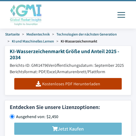
Startseite
Medientechnik
Technologien der nächsten Generation
KI und Maschinelles Lernen
KI-Wasserzeichenmarkt
KI-Wasserzeichenmarkt Größe und Anteil 2025 -
2034
Berichts-ID: GMI14796
Veröffentlichungsdatum: September 2025
Berichtsformat: PDF/Excel/Armaturenbrett/Plattform
Kostenloses PDF Herunterladen
Entdecken Sie unsere Lizenzoptionen:
Ausgehend von: $2,450
Jetzt Kaufen