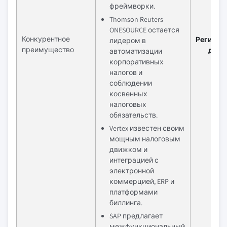
фреймворки.
Thomson Reuters
ONESOURCE остается
Конкурентное
Региона
лидером в
преимущество
данн
автоматизации
корпоративных
налогов и
соблюдении
косвенных
налоговых
обязательств.
Vertex известен своим
мощным налоговым
движком и
интеграцией с
электронной
коммерцией, ERP и
платформами
биллинга.
SAP предлагает
межфункциональный