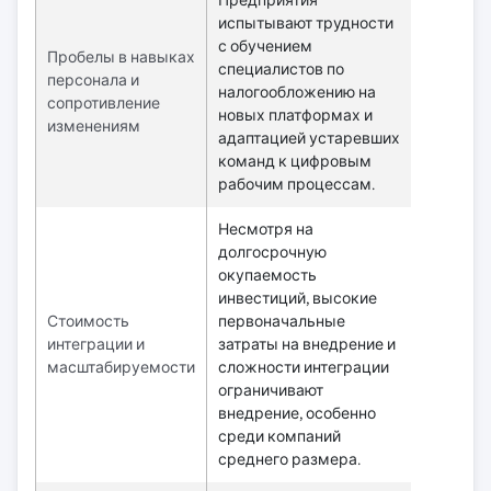
Предприятия
испытывают трудности
с обучением
Пробелы в навыках
специалистов по
персонала и
налогообложению на
сопротивление
новых платформах и
изменениям
адаптацией устаревших
команд к цифровым
рабочим процессам.
Несмотря на
долгосрочную
окупаемость
инвестиций, высокие
Стоимость
первоначальные
интеграции и
затраты на внедрение и
масштабируемости
сложности интеграции
ограничивают
внедрение, особенно
среди компаний
среднего размера.