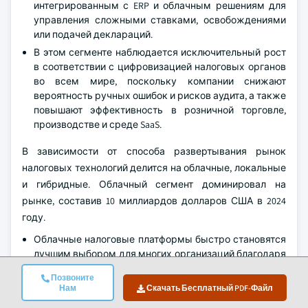
интегрированным с ERP и облачным решениям для
управления сложными ставками, освобождениями
или подачей деклараций.
В этом сегменте наблюдается исключительный рост
в соответствии с цифровизацией налоговых органов
во всем мире, поскольку компании снижают
вероятность ручных ошибок и рисков аудита, а также
повышают эффективность в розничной торговле,
производстве и среде SaaS.
В зависимости от способа развертывания рынок
налоговых технологий делится на облачные, локальные
и гибридные. Облачный сегмент доминировал на
рынке, составив 10 миллиардов долларов США в 2024
году.
Облачные налоговые платформы быстро становятся
лучшим выбором для многих организаций благодаря
их масштабируемости, возможностям
Позвоните
автоматического обновления и способности
Нам
Скачать Бесплатный PDF-Файл
управлять соблюдением нормативных требований в