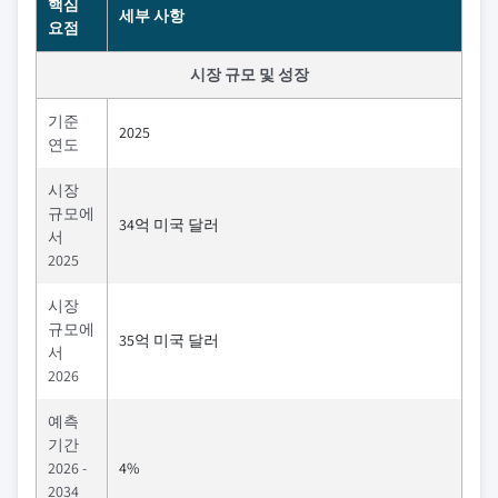
핵심
세부 사항
요점
시장 규모 및 성장
기준
2025
연도
시장
규모에
34억 미국 달러
서
2025
시장
규모에
35억 미국 달러
서
2026
예측
기간
2026 -
4%
2034