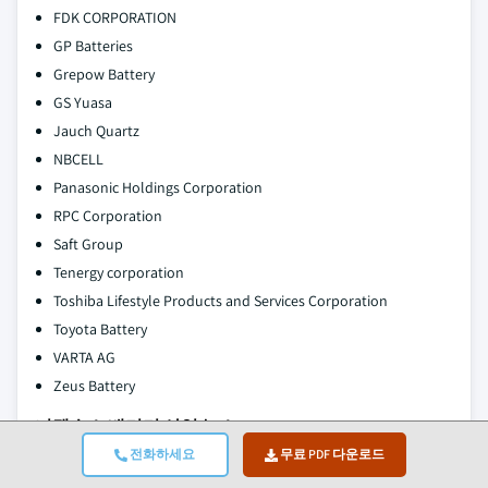
FDK CORPORATION
GP Batteries
Grepow Battery
GS Yuasa
Jauch Quartz
NBCELL
Panasonic Holdings Corporation
RPC Corporation
Saft Group
Tenergy corporation
Toshiba Lifestyle Products and Services Corporation
Toyota Battery
VARTA AG
Zeus Battery
니켈수소 배터리 산업 뉴스:
전화하세요
무료 PDF 다운로드
Toyota는 2025년 하이브리드 차량 판매량이 410만 대를 넘어