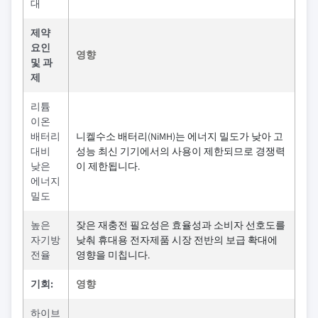
대
제약
요인
영향
및 과
제
리튬
이온
배터리
니켈수소 배터리(NiMH)는 에너지 밀도가 낮아 고
대비
성능 최신 기기에서의 사용이 제한되므로 경쟁력
낮은
이 제한됩니다.
에너지
밀도
높은
잦은 재충전 필요성은 효율성과 소비자 선호도를
자기방
낮춰 휴대용 전자제품 시장 전반의 보급 확대에
전율
영향을 미칩니다.
기회:
영향
하이브