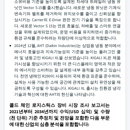
소유비용 기준을 높이도록 설계된 차세대 트레일러 냉동 유
닛인 Vector S 15를 출시했습니다. 새로운 냉동 유닛은 기계식
변속기와 벨트를 제거하여 유지보수를 줄이고 신뢰성을 향
상시키는 Carrier의 E-Drive 완전 전기 기술을 특징으로 합니
다. 새로운 Vector S 15는 연료 효율성, 저배출 및 스마트 연결
성을 위해 설계되었으며, 운영 비용을 유지하면서 증가하는
환경 규제를 준수하려는 차량단에 이상적으로 적합합니다.
2024년 12월, AHT (Daikin Industries)는 상업용 냉동 분야에서
에너지 효율성과 지속가능성의 기준을 높이는 플러그인 쿨
러 및 냉동고인 KIGALI XL을 선보였습니다. KIGALI XL은 제품
가시성을 향상시키기 위한 더 큰 디스플레이 영역과 적은 양
의 에너지만 소비하는 잘 설계된 내부 용적을 갖추고 있습니
다. 천연 냉매인 R290이 사용되어 국제 환경 표준을 준수하며,
설계는 사용 가능한 소매 공간에 관계없이 설치 유연성을 제
공하도록 구성될 수 있습니다. KIGALI XL 출시는 친환경 냉각
기술과 혁신에 대한 AHT의 헌신을 나타냅니다.
콜드 체인 로지스틱스 장비 시장 조사 보고서는
2021년부터 2034년까지 수익(USD 십억) 및 수량
(천 단위) 기준 추정치 및 전망을 포함한 다음 부문
에 대한 산업의 심층 분석을 포함합니다: