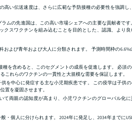
(VZV)の高い伝送速度は、さらに広範な予防接種の必要性を強調し、var
グラムの先進国は、この高い市場シェアへの主要な貢献者です。
ックスワクチンを組み込むことを目的とした、認識、より良
。
小児科および青年および大人に分類されます。 予測時間枠の6.6%の
の予防接種を含めると、このセグメントの成長を促進します。 必須
けるこれらのワクチンの一貫性と大規模な需要を保証します。
の子供を中心に発症する主な小児期疾患です。 この疫学は子供
の位置を凝固させます。
いて両親の認知度が高まり、小児ワクチンのグローバル化に
人に分けられます。 2024年に発足し、2034年までにUSD 