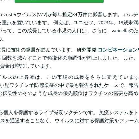
a-zosterウイルス(VZV)が毎年推定84万件に影響します。 バ
点を置いています。 例えば、ユニセフ、2023年、18歳未
がって、この成長している小児の人口は、さらに、varicellaの
め。
長に技術の発展が進んでいます。 研究開発
コンビネーション
注射回数を減らすことで免疫化の順調性が向上しました。 また
資金は増加しています。
sterウイルスの上昇率は、この市場の成長をさらに支えていま
生問題であり、小児ワクチン予防感染症の中で最も報告されたケースで、
染性の伝染性のそのような成長の優先順位はワクチンの需要を高
VZV)から個人を保護するライブ減衰ワクチンです。 免疫システムを
スを通過することなく、ウイルスに対する保護対策をフレーム