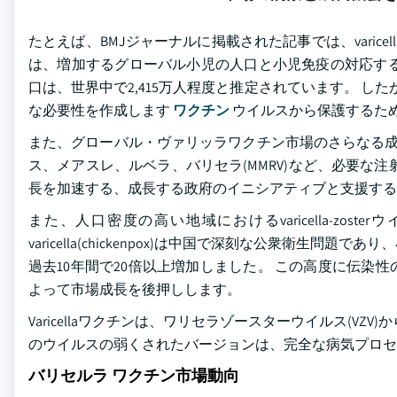
たとえば、BMJジャーナルに掲載された記事では、varicell
は、増加するグローバル小児の人口と小児免疫の対応する重
口は、世界中で2,415万人程度と推定されています。 した
な必要性を作成します
ワクチン
ウイルスから保護するた
また、グローバル・ヴァリッラワクチン市場のさらなる成
ス、メアスレ、ルベラ、バリセラ(MMRV)など、必要な
長を加速する、成長する政府のイニシアティブと支援する
また、人口密度の高い地域におけるvaricella-zo
varicella(chickenpox)は中国で深刻な公衆衛
過去10年間で20倍以上増加しました。 この高度に伝
よって市場成長を後押しします。
Varicellaワクチンは、ワリセラゾースターウイルス(
のウイルスの弱くされたバージョンは、完全な病気プロセ
バリセルラ ワクチン市場動向