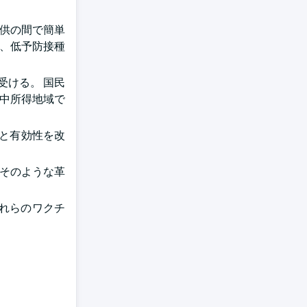
子供の間で簡単
は、低予防接種
受ける。 国民
び中所得地域で
性と有効性を改
 そのような革
れらのワクチ