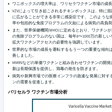
ワニポックスの増大率は、ワリセラワクチン市場の成
VZVによって引き起こされるチキンポックスは、特に
に広がることができる非常に感染症です。 このような
率や包括的な免疫プログラムの欠如による病気の高負荷
また、世界保健機関(WHO)に定めるとおり、ワクチンが
の免除プログラムのない国は、毎年8〜1000万の新し
拡大ワクチンアクセスの必要性を強調しています。
世界的な市場の成長を運転するもう一つの重要な傾向はワク
善しました。
MMRVなどの単価ワクチンと組み合わせワクチンの開
新は長期保護を提供し、鶏毒の発生を防ぎます。
病気や新興市場での医療インフラの急速な発展に対す
ンの需要を促進します。
バリセルラ ワクチン市場分析