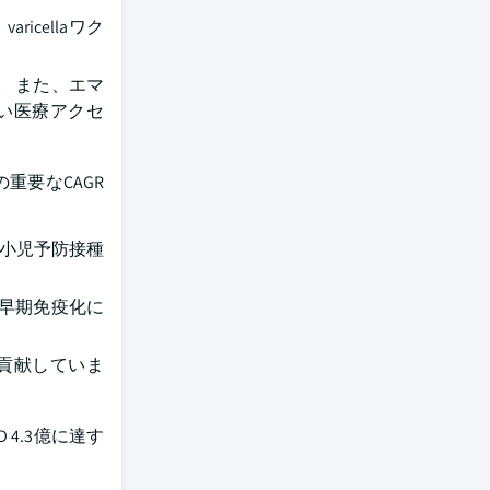
icellaワク
 また、エマ
い医療アクセ
重要なCAGR
の小児予防接種
の早期免疫化に
貢献していま
4.3億に達す