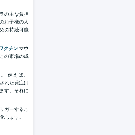
ルチラの主な負担
満のお子様の人
ための持続可能
ワクチン
マウ
、この市場の成
す。 例えば、
報告された発症は
めます、それに
トリガーするこ
化します。