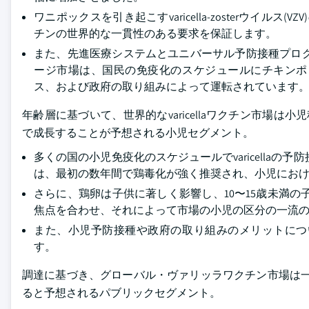
ワニポックスを引き起こすvaricella-zosterウイルス
チンの世界的な一貫性のある要求を保証します。
また、先進医療システムとユニバーサル予防接種プロ
ージ市場は、国民の免疫化のスケジュールにチキンポ
ス、および政府の取り組みによって運転されています
年齢層に基づいて、世界的なvaricellaワクチン市場は
で成長することが予想される小児セグメント。
多くの国の小児免疫化のスケジュールでvaricella
は、最初の数年間で鶏毒化が強く推奨され、小児にお
さらに、鶏卵は子供に著しく影響し、10〜15歳未満
焦点を合わせ、それによって市場の小児の区分の一流
また、小児予防接種や政府の取り組みのメリットにつ
す。
調達に基づき、グローバル・ヴァリッラワクチン市場は一般・個
ると予想されるパブリックセグメント。