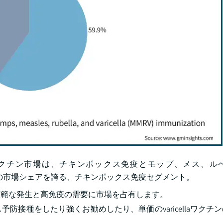
laワクチン市場は、チキンポックス免疫とモップ、メス、ル
高59.9%の市場シェアを誇る、チキンポックス免疫セグメント。
広範な発生と高免疫の需要に市場を占有します。
接種をしたり強くお勧めしたり、単価のvaricellaワクチ