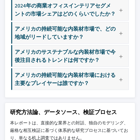
を含む全地域の全プレイヤーを考慮したボト
2024年の商業オフィスインテリアセグメ
ムアップ手法を採用しています。プロファイ
ントの市場シェアはどのくらいでしたか？
ルセクションは戦略的に重要なプレイヤーに
焦点を当てており、市場規模の範囲を定義す
アメリカの持続可能な内装材市場で、どの
るものではありません。
地域がリードしていますか？
競合環境には以下も含まれる可能性があります
グローバルトップ
市場アクセスを支
アメリカのサステナブルな内装材市場で今
層に属さない地
配する販売代理店
後注目されるトレンドは何ですか？
域・国内限定のリ
やチャネルパート
ーダー企業
ナー
アメリカの持続可能な内装材市場における
主要なプレイヤーは誰ですか？
新興の破壊的企
特定の用途やエン
業、スタートアッ
ドユースに特化し
プ、または隣接業
たニッチプレイヤ
界からの参入者
ー
研究方法論、データソース、検証プロセス
無料カスタマイズ - レポート価値の最大
本レポートは、直接的な業界との対話、独自のモデリング、
20%
厳格な相互検証に基づく体系的な研究プロセスに基づいてお
特定のデータが必要ですか？カスタマイ
り、単なる机上調査ではありません。