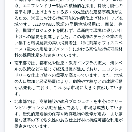
点、エコフレンドリー製品の積極的な採用、持続可能性の
基準を押し上げようとする多くの先進的な建築事務所があ
るため、米国における持続可能な内装仕上げ材のトップ地
域です。LEEDやWELL認証の早期地域採用は、商業、住
宅、機関プロジェクトを問わず、革新的で環境に優しい仕
上げへの需要を促進しました。この地域のテック企業の高
い集中と環境意識の高い消費者は、特に商業オフィススペ
ース（最大の用途セグメント）における高性能持続可能材
料の採用速度を加速させています。
南東部では、都市化や医療・教育インフラの拡大、州レベ
ルの政策などを通じて経済成長が進んでおり、エコフレン
ドリーな仕上げ材への需要が高まっています。また、地域
の人口増加と経済発展により、病院や学校などの建設活動
が活発化しており、これらは市場に大きく貢献していま
す。
北東部では、商業施設や政府プロジェクトを中心にグリー
ンビルディング活動が盛んであり、市場は成熟していま
す。歴史的建造物の保存や既存建物の改修が進み、より厳
格な基準の下で耐久性のある仕上げ材の持続可能な利用が
促進されています。