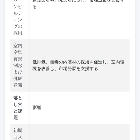
リー
建設業者や開発業者に促し、市場成長を支援す
ンビ
る
ルデ
ィン
グの
採用
室内
空気
質規
低排気、無毒の内装材の採用を促進し、室内環
制お
境を改善し、市場発展を支援する
よび
健康
意識
落と
し穴
影響
と課
題
初期
コス