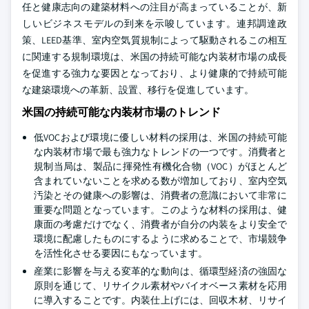
任と健康志向の建築材料への注目が高まっていることが、新
しいビジネスモデルの到来を示唆しています。連邦調達政
策、LEED基準、室内空気質規制によって駆動されるこの相互
に関連する規制環境は、米国の持続可能な内装材市場の成長
を促進する強力な要因となっており、より健康的で持続可能
な建築環境への革新、設置、移行を促進しています。
米国の持続可能な内装材市場のトレンド
低VOCおよび環境に優しい材料の採用は、米国の持続可能
な内装材市場で最も強力なトレンドの一つです。消費者と
規制当局は、製品に揮発性有機化合物（VOC）がほとんど
含まれていないことを求める数が増加しており、室内空気
汚染とその健康への影響は、消費者の意識において非常に
重要な問題となっています。このような材料の採用は、健
康面の考慮だけでなく、消費者が自分の内装をより安全で
環境に配慮したものにするように求めることで、市場競争
を活性化させる要因にもなっています。
産業に影響を与える変革的な動向は、循環型経済の強固な
原則を通じて、リサイクル素材やバイオベース素材を応用
に導入することです。内装仕上げには、回収木材、リサイ