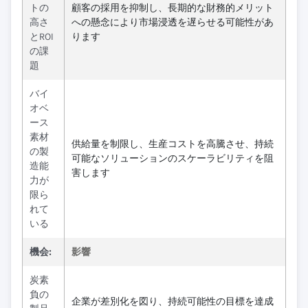
トの
顧客の採用を抑制し、長期的な財務的メリット
高さ
への懸念により市場浸透を遅らせる可能性があ
とROI
ります
の課
題
バイ
オベ
ース
素材
供給量を制限し、生産コストを高騰させ、持続
の製
可能なソリューションのスケーラビリティを阻
造能
害します
力が
限ら
れて
いる
機会:
影響
炭素
負の
企業が差別化を図り、持続可能性の目標を達成