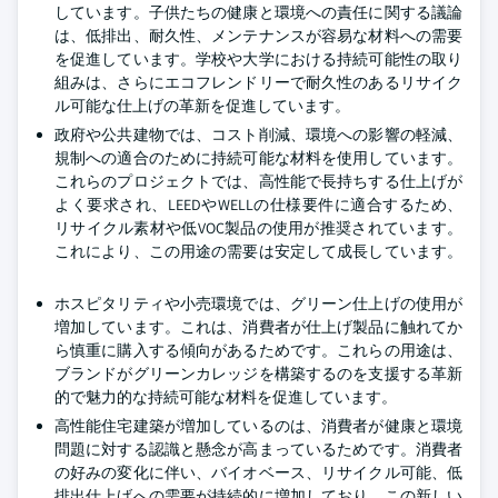
しています。子供たちの健康と環境への責任に関する議論
は、低排出、耐久性、メンテナンスが容易な材料への需要
を促進しています。学校や大学における持続可能性の取り
組みは、さらにエコフレンドリーで耐久性のあるリサイク
ル可能な仕上げの革新を促進しています。
政府や公共建物では、コスト削減、環境への影響の軽減、
規制への適合のために持続可能な材料を使用しています。
これらのプロジェクトでは、高性能で長持ちする仕上げが
よく要求され、LEEDやWELLの仕様要件に適合するため、
リサイクル素材や低VOC製品の使用が推奨されています。
これにより、この用途の需要は安定して成長しています。
ホスピタリティや小売環境では、グリーン仕上げの使用が
増加しています。これは、消費者が仕上げ製品に触れてか
ら慎重に購入する傾向があるためです。これらの用途は、
ブランドがグリーンカレッジを構築するのを支援する革新
的で魅力的な持続可能な材料を促進しています。
高性能住宅建築が増加しているのは、消費者が健康と環境
問題に対する認識と懸念が高まっているためです。消費者
の好みの変化に伴い、バイオベース、リサイクル可能、低
排出仕上げへの需要が持続的に増加しており、この新しい