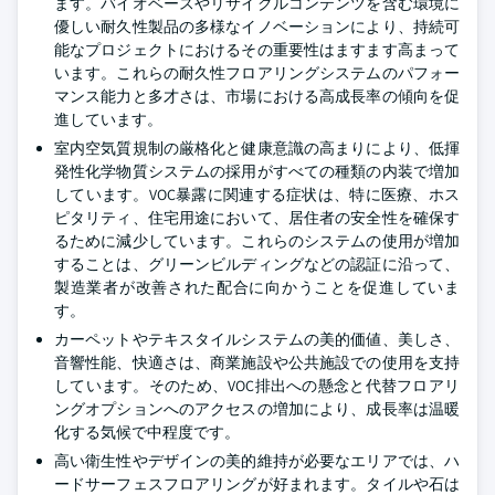
ます。バイオベースやリサイクルコンテンツを含む環境に
優しい耐久性製品の多様なイノベーションにより、持続可
能なプロジェクトにおけるその重要性はますます高まって
います。これらの耐久性フロアリングシステムのパフォー
マンス能力と多才さは、市場における高成長率の傾向を促
進しています。
室内空気質規制の厳格化と健康意識の高まりにより、低揮
発性化学物質システムの採用がすべての種類の内装で増加
しています。VOC暴露に関連する症状は、特に医療、ホス
ピタリティ、住宅用途において、居住者の安全性を確保す
るために減少しています。これらのシステムの使用が増加
することは、グリーンビルディングなどの認証に沿って、
製造業者が改善された配合に向かうことを促進していま
す。
カーペットやテキスタイルシステムの美的価値、美しさ、
音響性能、快適さは、商業施設や公共施設での使用を支持
しています。そのため、VOC排出への懸念と代替フロアリ
ングオプションへのアクセスの増加により、成長率は温暖
化する気候で中程度です。
高い衛生性やデザインの美的維持が必要なエリアでは、ハ
ードサーフェスフロアリングが好まれます。タイルや石は