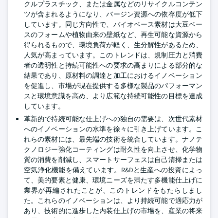
クルプラスチック、または金属などのリサイクルコンテン
ツが含まれるようになり、バージン資源への依存度が低下
しています。同じ方向性で、バイオベース素材は大豆ベー
スのフォームや植物由来の壁紙など、再生可能な資源から
得られるもので、環境負荷が軽く、生分解性があるため、
人気が高まっています。このトレンドは、規制圧力と消費
者の透明性と持続可能性への要求の高まりによる部分的な
結果であり、原材料の調達と加工におけるイノベーション
を促進し、市場が現在提供する多様な製品のパフォーマン
スと環境意識を高め、より広範な持続可能性の目標を達成
しています。
革新的で持続可能な仕上げへの独自の需要は、次世代素材
へのイノベーションの水準を徐々に引き上げています。こ
れらの素材には、最先端の技術を統合しています。ナノテ
クノロジー強化コーティングは耐久性を向上させ、化学物
質の消費を削減し、スマートサーフェスは自己清掃または
空気浄化機能を備えています。R&Dと生産への投資によっ
て、美的要素と健康、環境ニーズを満たす多機能仕上げに
業界が再編されたことが、このトレンドをもたらしまし
た。これらのイノベーションは、より持続可能で適応力が
あり、技術的に進歩した内装仕上げの市場を、産業の将来