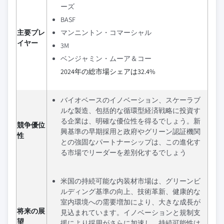
ーズ
BASF
主要プレ
マンニントン・コマーシャル
イヤー
3M
ベンジャミン・ムーア＆コー
2024年の総市場シェアは32.4%
バイオベースのイノベーション、スケーラブ
ルな製造、包括的な循環型経済戦略に投資す
る企業は、明確な優位性を得るでしょう。新
競争優位
興基準の早期採用と政府やグリーン認証機関
性
との強固なパートナーシップは、この進化す
る市場でリーダーを差別化するでしょう
米国の持続可能な内装材市場は、グリーンビ
ルディング基準の向上、技術革新、健康的な
室内環境への需要増加により、大きな成長が
将来の展
見込まれています。イノベーションと規制支
望
援により採用がさらに加速し、持続可能性は