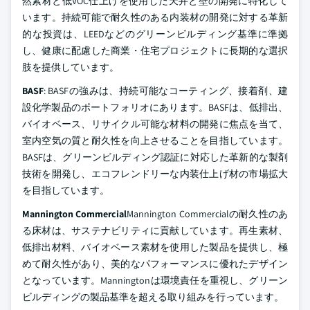
然素材と低VOC仕上げを使用した天井と壁の開発に特化して
います。持続可能で耐久性のある内装材の開発に対する革新
的な投資は、LEEDなどのグリーンビルディング基準に準拠
し、健康に配慮した商業・住宅プロジェクトに長期的な選択
肢を提供しています。
BASF
: BASFの強みは、持続可能なコーティング、接着剤、建
設化学製品のポートフォリオにあります。BASFは、低排出、
バイオベース、リサイクル可能な材料の開発に焦点を当て、
室内空気の質と耐久性を向上させることを目指しています。
BASFは、グリーンビルディング認証に対応した革新的な製剤
技術を開発し、エコフレンドリーな内装仕上げ材の市場拡大
を目指しています。
Mannington Commercial
Mannington Commercialの耐久性のあ
る床材は、サステナビリティに貢献しています。再生素材、
低排出材料、バイオベース素材を使用した製品を提供し、極
めて耐久性があり、美的なパフォーマンスに優れたデザイン
となっています。Manningtonは環境責任を重視し、グリーン
ビルディングの製品基準を超える取り組みを行っています。