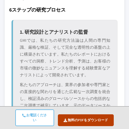
ズをリクエストして、正確な要件に合わ
6ステップの研究プロセス
せた洞察を入手してください。
カスタマイズを依頼する →
1. 研究設計とアナリストの監督
GMIでは、私たちの研究方法論は人間の専門知
識、厳格な検証、そして完全な透明性の基盤の上
に構築されています。私たちのレポートにおける
すべての洞察、トレンド分析、予測は、お客様の
市場の微妙なニュアンスを理解する経験豊富なア
ナリストによって開発されています。
私たちのアプローチは、業界の参加者や専門家と
の直接的な関わりを通じた広範な一次調査を統合
し、検証済みのグローバルソースからの包括的な
二次調査で補完しています。元のデータソースか
ら最終的な洞察までの完全なトレーサビリティを
お電話くださ
維持しながら、信頼性の高い予測を提供するため
い
無料のPDFをダウンロード
に定量化された影響分析を適用しています。