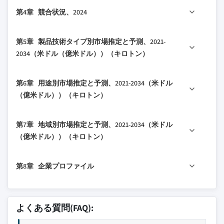
1.3 データマイニングソース
2.2.1 製品技術タイプのトレンド
3.1 業界エコシステム分析
第4章 競合状況、2024
1.4 基本推定値と計算
2.2.2 用途のトレンド
3.1.1 サプライヤーの状況
1.4.1 基準年の計算
2.2.3 地域別のトレンド
3.1.2 利益率
4.1 はじめに
第5章 製品技術タイプ別市場推定と予測、2021-
1.4.2 市場推定のための主要トレンド
2.3 TAM分析、2025-2034
3.1.3 各段階における付加価値
4.2 企業の市場シェア分析
2034（米ドル（億米ドル））（キロトン）
1.5 一次調査と検証
2.4 CXOの視点：戦略的必須事項
3.1.4 価値連鎖に影響を与える要因
4.2.1 地域別
1.5.1 一次ソース
2.4.1 経営判断ポイント
3.1.5 ディスラプション
5.1 主要トレンド
4.3 企業マトリックス分析
第6章 用途別市場推定と予測、2021-2034（米ドル
1.6 予測モデル
2.4.2 重要成功要因
3.2 業界への影響要因
5.2 低排出化学システム
4.4 主要市場プレイヤーの競合分析
（億米ドル））（キロトン）
1.7 調査の前提条件と制限
2.5 将来展望と戦略的提言
3.2.1 成長ドライバー
5.2.1 水性塗料・コーティング
4.5 競争ポジショニングマトリックス
3.2.2 業界の落とし穴と課題
6.1 主要トレンド
5.2.2 VOC基準接着剤・シーラント
4.6 主要な動向
第7章 地域別市場推定と予測、2021-2034（米ドル
3.2.3 市場機会
6.2 商業オフィス内装
5.2.3 バイオベース添加剤
4.6.1 合併と買収
（億米ドル））（キロトン）
3.3 成長可能性分析
6.3 医療施設
5.3 耐久性床材システム
4.6.2 パートナーシップとコラボレーション
3.4 規制環境
7.1 主要トレンド
6.4 教育施設
5.3.1 高級ビニルタイル（LVT）
4.6.3 新製品の発売
第8章 企業プロファイル
3.5 ポーターの分析
7.2 東北部
6.5 政府・公共建築物
5.3.2 シートビニールと異種システム
4.6.4 拡大計画
3.6 PESTEL分析
7.3 西海岸
6.6 ホスピタリティ・小売
5.3.3 ゴム床材
8.1 3M
3.7 技術とイノベーションの状況
7.4 南東部
6.7 高性能住宅建設
5.3.4 PVCフリー代替技術
8.2 ARCAT
よくある質問(FAQ):
7.5 中西部
3.7.1 現在の技術トレンド
5.4 カーペット・テキスタイルシステム
8.3 アームストロング・ワールド・インダストリ