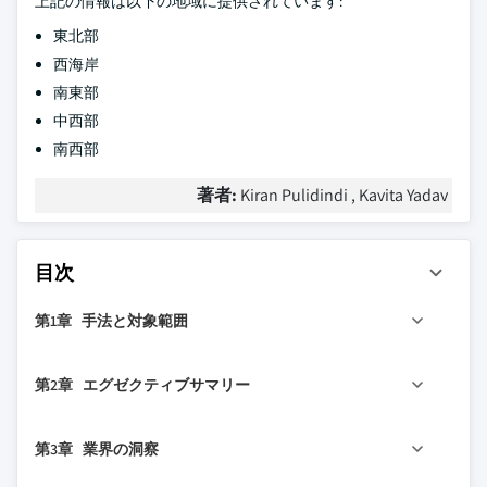
上記の情報は以下の地域に提供されています:
東北部
西海岸
南東部
中西部
南西部
著者:
Kiran Pulidindi , Kavita Yadav
目次
第1章 手法と対象範囲
1.1 市場の対象範囲と定義
第2章 エグゼクティブサマリー
1.2 調査設計
1.2.1 調査アプローチ
2.1 業界360°概要
第3章 業界の洞察
1.2.2 データ収集方法
2.2 主要市場トレンド