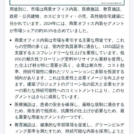
用途別に、市場は商業オフィス内装、医療施設、教育施設、
政府・公共建物、ホスピタリティ・小売、高性能住宅建築に
分かれています。2024年には、商業オフィス内装セグメント
が市場シェアの約30.1%を占めていました。
商業オフィス内装は市場を牽引する主要な用途です。これ
らの空間の多くは、室内空気質基準に適合し、LEED認証を
支援するエコフレンドリーな仕上げを重視しています。低
VOCの耐久性フローリング塗料やリサイクル素材を使用し
た仕上げ材が特に需要が高く、企業は耐久性、コスト効
率、持続可能性に優れたソリューションに多額を投資する
傾向があります。これは生産性と企業イメージを向上させ
ます。建築プロジェクトのグリーン化の拡大と企業セクタ
ーの新たな持続可能性へのコミットメントにより、このセ
グメントはさらに成長しています。
医療施設は、患者の安全を確保し、厳格な規制に適合する
ため、衛生的で低排出、抗菌性の仕上げが必要なため、最
も重要な用途セグメントの一つです。
教育施設は、健康的な学習環境を促進し、グリーンビルデ
ィング基準を満たすため、持続可能な内装を採用しようと