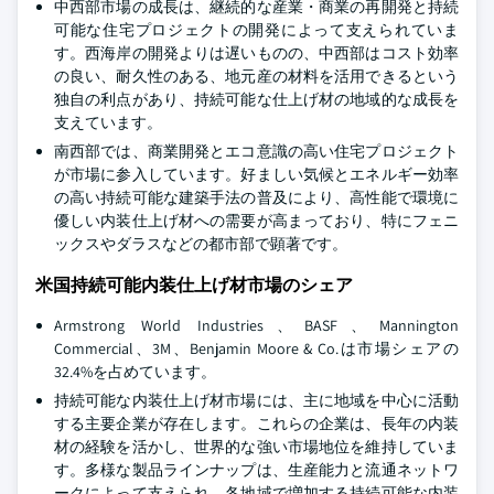
中西部市場の成長は、継続的な産業・商業の再開発と持続
可能な住宅プロジェクトの開発によって支えられていま
す。西海岸の開発よりは遅いものの、中西部はコスト効率
の良い、耐久性のある、地元産の材料を活用できるという
独自の利点があり、持続可能な仕上げ材の地域的な成長を
支えています。
南西部では、商業開発とエコ意識の高い住宅プロジェクト
が市場に参入しています。好ましい気候とエネルギー効率
の高い持続可能な建築手法の普及により、高性能で環境に
優しい内装仕上げ材への需要が高まっており、特にフェニ
ックスやダラスなどの都市部で顕著です。
米国持続可能内装仕上げ材市場のシェア
Armstrong World Industries、BASF、Mannington
Commercial、3M、Benjamin Moore & Co.は市場シェアの
32.4%を占めています。
持続可能な内装仕上げ材市場には、主に地域を中心に活動
する主要企業が存在します。これらの企業は、長年の内装
材の経験を活かし、世界的な強い市場地位を維持していま
す。多様な製品ラインナップは、生産能力と流通ネットワ
ークによって支えられ、各地域で増加する持続可能な内装