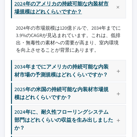
ーズ
7.6 南西部
3.7.2 新興技術
5.4.1 リサイクル含有繊維
2024年のアメリカの持続可能な内装材市
8.4 BASF
3.8 価格動向
場規模はどれくらいですか？
5.4.2 バイオベース裏材システムと炭素貯蔵
8.5 ベンジャミン・ムーア
3.8.1 地域別
5.5 ハードサーフェスフロア
8.6 チャパラル・マテリアルズ
2024年の市場規模は120億ドルで、2034年までに
3.8.2 製品技術タイプ別
5.5.1 FSC認証木質床材
3.9%のCAGRが見込まれています。これは、低排
8.7 エムネット・インテリア
3.9 将来の市場トレンド
5.5.2 防水エンジニアードウッド
出・無毒性の素材への需要が高まり、室内環境
8.8 マニングトン・コマーシャル
3.10 特許状況
5.5.3 リサイクル含有セラミックタイル
を向上させることが背景にあります。
8.9 RASTRA INC
3.11 貿易統計（HSコード）（注：主要国のみの貿易統
5.6 バイオベース・急速再生可能素材
計を提供）
8.10 ライメックス・メタルズ・グループ
5.6.1 竹床材
2034年までにアメリカの持続可能な内装
3.11.1 主要輸入国
5.6.2 コルク・リノリウムシステム
材市場の予測規模はどれくらいですか？
3.11.2 主要輸出国
5.6.3 PLA系床材
主要な競合他社が見当たりませんか？
3.12 持続可能性と環境側面
5.7 リサイクル含有複合材
2025年の米国の持続可能な内装材市場規
このレポートに掲載されている企業は厳選さ
3.12.1 持続可能な実践
模はどれくらいですか？
れたものであり、競合全体を網羅するもので
3.12.2 廃棄物削減戦略
はありません。
2024年に、耐久性フローリングシステム
3.12.3 生産におけるエネルギー効率
部門はどれくらいの収益を生み出しました
3.12.4 環境に優しい取り組み
当社の市場収益計算は、個別にプロファイル
か？
3.13 カーボンフットプリントの考慮
されていないメーカー、販売業者、専門業者