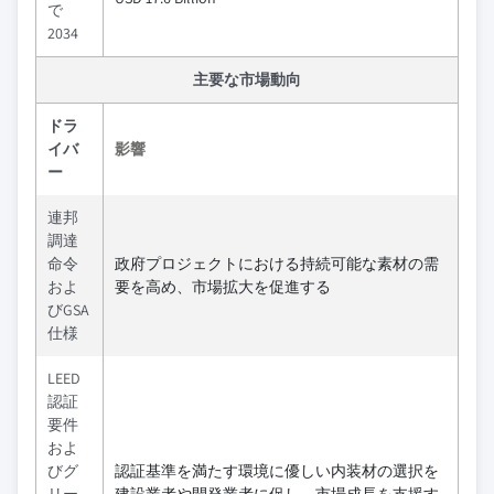
で
2034
主要な市場動向
ドラ
イバ
影響
ー
連邦
調達
命令
政府プロジェクトにおける持続可能な素材の需
およ
要を高め、市場拡大を促進する
びGSA
仕様
LEED
認証
要件
およ
びグ
認証基準を満たす環境に優しい内装材の選択を