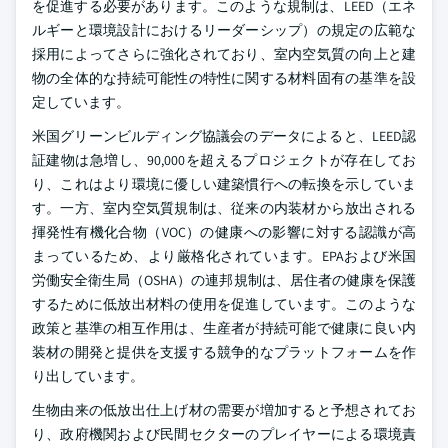
を促進する必要があります。このような規制は、LEED（エネ
ルギーと環境設計におけるリーダーシップ）の規定の広範な
採用によってさらに強化されており、室内空気質の向上と建
物の全体的な持続可能性の特性に関する材料固有の基準を設
定しています。
米国グリーンビルディング協議会のデータによると、LEED認
証建物は急増し、90,000を超えるプロジェクトが存在してお
り、これはより環境に優しい建築慣行への転換を示していま
す。一方、室内空気質規制は、従来の内装材から放出される
揮発性有機化合物（VOC）の健康への影響に対する認識が高
まっているため、より厳格化されています。EPAおよび米国
労働安全衛生局（OSHA）の連邦規制は、居住者の健康を保護
するために低放出材料の使用を促進しています。このような
政策と基準の相互作用は、生産者が持続可能で健康に良い内
装材の開発と提供を支援する競争的なプラットフォームを作
り出しています。
生物由来の低放出仕上げ材の需要が増加すると予想されてお
り、政府機関および民間セクターのプレイヤーによる環境責