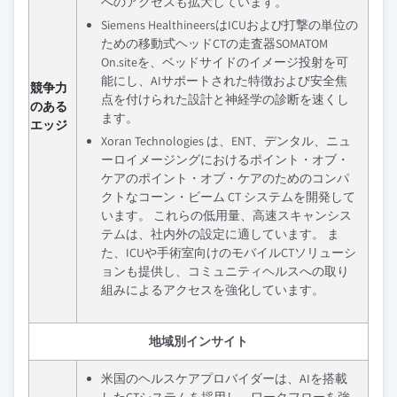
へのアクセスも拡大しています。
Siemens HealthineersはICUおよび打撃の単位の
ための移動式ヘッドCTの走査器SOMATOM
On.siteを、ベッドサイドのイメージ投射を可
能にし、AIサポートされた特徴および安全焦
競争力
点を付けられた設計と神経学の診断を速くし
のある
ます。
エッジ
Xoran Technologies は、ENT、デンタル、ニュ
ーロイメージングにおけるポイント・オブ・
ケアのポイント・オブ・ケアのためのコンパ
クトなコーン・ビーム CT システムを開発して
います。 これらの低用量、高速スキャンシス
テムは、社内外の設定に適しています。 ま
た、ICUや手術室向けのモバイルCTソリューシ
ョンも提供し、コミュニティヘルスへの取り
組みによるアクセスを強化しています。
地域別インサイト
米国のヘルスケアプロバイダーは、AIを搭載