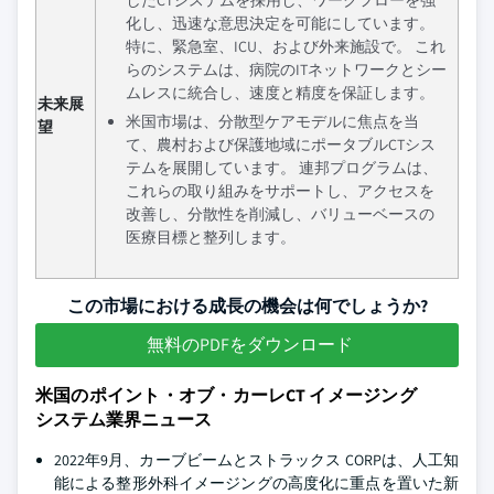
したCTシステムを採用し、ワークフローを強
化し、迅速な意思決定を可能にしています。
特に、緊急室、ICU、および外来施設で。 これ
らのシステムは、病院のITネットワークとシー
ムレスに統合し、速度と精度を保証します。
未来展
米国市場は、分散型ケアモデルに焦点を当
望
て、農村および保護地域にポータブルCTシス
テムを展開しています。 連邦プログラムは、
これらの取り組みをサポートし、アクセスを
改善し、分散性を削減し、バリューベースの
医療目標と整列します。
この市場における成長の機会は何でしょうか?
無料のPDFをダウンロード
米国のポイント・オブ・カーレCT イメージング
システム業界ニュース
2022年9月、カーブビームとストラックス CORPは、人工知
能による整形外科イメージングの高度化に重点を置いた新