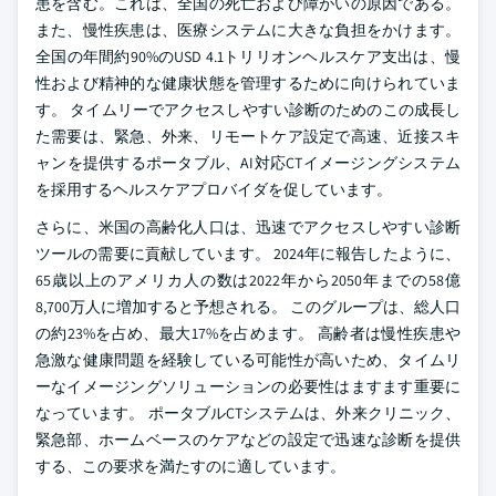
患を含む。これは、全国の死亡および障がいの原因である。
また、慢性疾患は、医療システムに大きな負担をかけます。
全国の年間約90%のUSD 4.1トリリオンヘルスケア支出は、慢
性および精神的な健康状態を管理するために向けられていま
す。 タイムリーでアクセスしやすい診断のためのこの成長し
た需要は、緊急、外来、リモートケア設定で高速、近接スキ
ャンを提供するポータブル、AI対応CTイメージングシステム
を採用するヘルスケアプロバイダを促しています。
さらに、米国の高齢化人口は、迅速でアクセスしやすい診断
ツールの需要に貢献しています。 2024年に報告したように、
65歳以上のアメリカ人の数は2022年から2050年までの58億
8,700万人に増加すると予想される。 このグループは、総人口
の約23%を占め、最大17%を占めます。 高齢者は慢性疾患や
急激な健康問題を経験している可能性が高いため、タイムリ
ーなイメージングソリューションの必要性はますます重要に
なっています。 ポータブルCTシステムは、外来クリニック、
緊急部、ホームベースのケアなどの設定で迅速な診断を提供
する、この要求を満たすのに適しています。