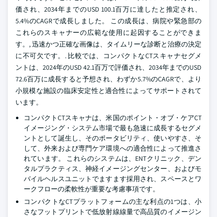
価され、2034年までのUSD 100.1百万に達したと推定され、
5.4%のCAGRで成長しました。 この成長は、病院や緊急部の
これらのスキャナーの広範な使用に起因することができま
す。, 迅速かつ正確な画像は、タイムリーな診断と治療の決定
に不可欠です。. 比較では、コンパクトなCTスキャナセグメ
ントは、2024年のUSD 42.1百万で評価され、2034年までのUSD
72.6百万に成長すると予想され、わずか5.7%のCAGRで、より
小規模な施設の臨床安定性と適合性によってサポートされて
います。
コンパクトCTスキャナは、米国のポイント・オブ・ケアCT
イメージング・システム市場で最も急速に成長するセグメ
ントとして誕生し、そのポータビリティ、使いやすさ、そ
して、外来および専門ケア環境への適合性によって推進さ
れています。 これらのシステムは、ENTクリニック、デン
タルプラクティス、神経イメージングセンター、およびモ
バイルヘルスユニットでますます採用され、スペースとワ
ークフローの柔軟性が重要な考慮事項です。
コンパクトなCTプラットフォームの主な利点の1つは、小
さなフットプリントで低放射線線量で高品質のイメージン