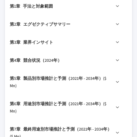
第1章 手法と対象範囲
1.1 市場の対象範囲と定義
第2章 エグゼクティブサマリー
1.2 調査設計
1.2.1 調査アプローチ
2.1 業界360°概要
第3章 業界インサイト
1.2.2 データ収集方法
2.2 主要市場トレンド
1.3 データマイニングソース
2.2.1 国別トレンド
3.1 業界エコシステム分析
第4章 競合状況（2024年）
1.4 基本推計と計算
2.2.2 製品別トレンド
3.1.1 サプライヤーの状況
1.4.1 基準年の計算
2.2.3 用途別トレンド
3.1.2 バリューチェーンに影響を与える要因
4.1 はじめに
第5章 製品別市場推計と予測（2021年 - 2034年）($
1.4.2 市場推計のための主要トレンド
2.2.4 最終用途別トレンド
3.2 業界への影響要因
4.2 企業の市場シェア分析
Mn)
1.5 一次調査と検証
2.3 CXOの視点：戦略的重要事項
3.2.1 成長ドライバー
4.3 企業マトリックス分析
1.5.1 一次ソース
2.3.1 業界幹部にとっての主要な意思決定ポイン
3.2.1.1 慢性疾患患者数の増加
5.1 主要トレンド
4.4 主要市場プレイヤーの競合分析
第6章 用途別市場推計と予測（2021年 - 2034年）($
ト
1.6 予測モデル
3.2.1.2 高齢化社会の進行
5.2 コンパクトCTスキャナー
4.5 競合ポジショニングマトリックス
Mn)
2.3.2 市場プレイヤーにとっての重要成功要因
1.7 調査の前提条件と制限
3.2.1.3 早期診断・治療への注力の高まり
5.3 フルサイズCTスキャナー
4.6 主要な動向
2.4 将来展望と戦略的提言
3.2.1.4 画像診断システムの技術的進歩
6.1 主要トレンド
4.6.1 合併・買収
第7章 最終用途別市場推計と予測（2021年 - 2034年）
3.2.2 業界の課題と障壁
6.2 神経学
4.6.2 パートナーシップと提携
($ Mn)