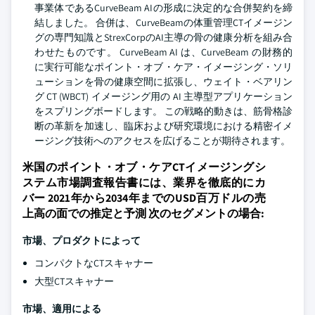
事業体であるCurveBeam AIの形成に決定的な合併契約を締
結しました。 合併は、CurveBeamの体重管理CTイメージン
グの専門知識とStrexCorpのAI主導の骨の健康分析を組み合
わせたものです。 CurveBeam AI は、CurveBeam の財務的
に実行可能なポイント・オブ・ケア・イメージング・ソリ
ューションを骨の健康空間に拡張し、ウェイト・ベアリン
グ CT (WBCT) イメージング用の AI 主導型アプリケーション
をスプリングボードします。 この戦略的動きは、筋骨格診
断の革新を加速し、臨床および研究環境における精密イメ
ージング技術へのアクセスを広げることが期待されます。
米国のポイント・オブ・ケアCTイメージングシ
ステム市場調査報告書には、業界を徹底的にカ
バー 2021年から2034年までのUSD百万ドルの売
上高の面での推定と予測 次のセグメントの場合:
市場、プロダクトによって
コンパクトなCTスキャナー
大型CTスキャナー
市場、適用による