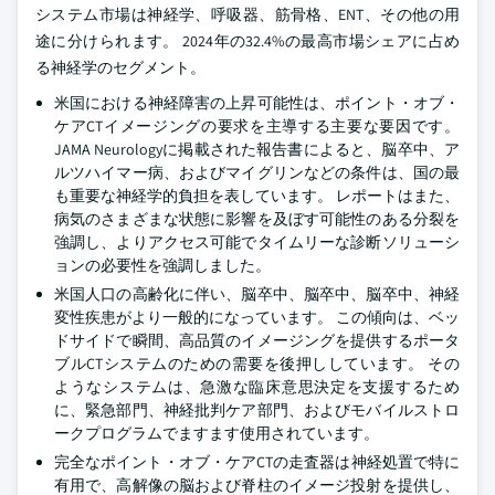
システム市場は神経学、呼吸器、筋骨格、ENT、その他の用
途に分けられます。 2024年の32.4%の最高市場シェアに占め
る神経学のセグメント。
米国における神経障害の上昇可能性は、ポイント・オブ・
ケアCTイメージングの要求を主導する主要な要因です。
JAMA Neurologyに掲載された報告書によると、脳卒中、ア
ルツハイマー病、およびマイグリンなどの条件は、国の最
も重要な神経学的負担を表しています。 レポートはまた、
病気のさまざまな状態に影響を及ぼす可能性のある分裂を
強調し、よりアクセス可能でタイムリーな診断ソリューシ
ョンの必要性を強調しました。
米国人口の高齢化に伴い、脳卒中、脳卒中、脳卒中、神経
変性疾患がより一般的になっています。 この傾向は、ベッ
ドサイドで瞬間、高品質のイメージングを提供するポータ
ブルCTシステムのための需要を後押ししています。 その
ようなシステムは、急激な臨床意思決定を支援するため
に、緊急部門、神経批判ケア部門、およびモバイルストロ
ークプログラムでますます使用されています。
完全なポイント・オブ・ケアCTの走査器は神経処置で特に
有用で、高解像の脳および脊柱のイメージ投射を提供し、