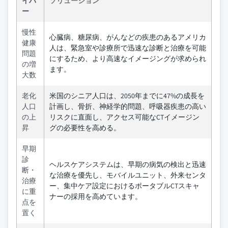
イバ
ソリューション
ー
慢性
心臓病、糖尿病、がんなどの疾患のあるアメリカ
健康
人は、緊急室や診療所で迅速な診断と治療を可能
問題
にするため、より高速なイメージングが求められ
の増
ます。
大数
老化
米国のシニア人口は、2050年までに47%の成長を
人口
計画し、骨折、神経学的問題、呼吸器疾患の高い
の上
リスクに直面し、アクセス可能なCTイメージン
昇
グの必要性を高める。
早期
診
ヘルスケアシステムは、早期の病気の検出と迅速
断・
な治療を優先し、モバイルユニット、外来センタ
治療
ー、集中ケア設定におけるポータブルCTスキャ
に重
ナーの採用を高めています。
点を
置く