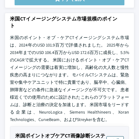
米国CTイメージングシステム市場規模のポイン
ト
米国のポイント・オブ・ケアCTイメージングシステム市場
は、2024年のUSD 101.9百万で評価されました。 2025年から
2034年までのUSD 106.4百万からUSD 172.6百万に成長し、5.5%
のCAGRで拡大する。 米国におけるポイント・オブ・ケアCT
イメージングの需要は着実に増加し、高齢化の大人数と慢性
疾患の高まりにつながります。 モバイルCTシステムは、緊急
室や集中ケアユニットで特に貴重であり、脳卒中、心臓病、
肺障害などの条件に急速なイメージングが不可欠です。 患者
様近くでの使用のために設計されたこれらのプラットフォー
ムは、診断と治療の決定を加速します。 米国市場をリードす
る企業は、NeuroLogica、Siemens Healthineers、Xoran
Technologies、CurveBeam、およびStreykerを含む。
米国ポイントオブケアCT画像診断システ