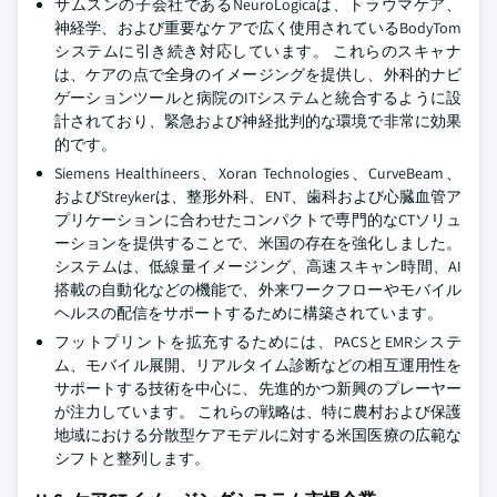
サムスンの子会社であるNeuroLogicaは、トラウマケア、
神経学、および重要なケアで広く使用されているBodyTom
システムに引き続き対応しています。 これらのスキャナ
は、ケアの点で全身のイメージングを提供し、外科的ナビ
ゲーションツールと病院のITシステムと統合するように設
計されており、緊急および神経批判的な環境で非常に効果
的です。
Siemens Healthineers、Xoran Technologies、CurveBeam、
およびStreykerは、整形外科、ENT、歯科および心臓血管ア
プリケーションに合わせたコンパクトで専門的なCTソリュ
ーションを提供することで、米国の存在を強化しました。
システムは、低線量イメージング、高速スキャン時間、AI
搭載の自動化などの機能で、外来ワークフローやモバイル
ヘルスの配信をサポートするために構築されています。
フットプリントを拡充するためには、PACSとEMRシステ
ム、モバイル展開、リアルタイム診断などの相互運用性を
サポートする技術を中心に、先進的かつ新興のプレーヤー
が注力しています。 これらの戦略は、特に農村および保護
地域における分散型ケアモデルに対する米国医療の広範な
シフトと整列します。