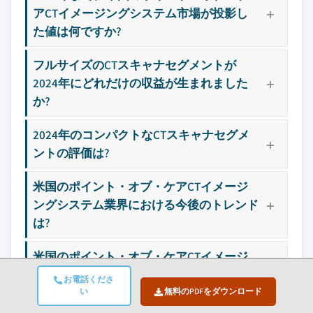
3.12 PESTEL分析
アCTイメージングシステム市場が投影し
当社の市場収益計算は、個別にプロファイル
た値は何ですか?
されていないメーカー、販売業者、専門業者
を含む全地域の全プレイヤーを考慮したボト
フルサイズのCTスキャナセグメントが
ムアップ手法を採用しています。プロファイ
2024年にどれだけの収益が生まれました
ルセクションは戦略的に重要なプレイヤーに
か?
焦点を当てており、市場規模の範囲を定義す
るものではありません。
2024年のコンパクトなCTスキャナセグメ
競合環境には以下も含まれる可能性があります
ントの評価は?
グローバルトップ
市場アクセスを支
層に属さない地
配する販売代理店
米国のポイント・オブ・ケアCTイメージ
域・国内限定のリ
やチャネルパート
ーダー企業
ナー
ングシステム業界における今後のトレンド
は?
新興の破壊的企
特定の用途やエン
業、スタートアッ
ドユースに特化し
米国のポイント・オブ・ケアCTイメージ
プ、または隣接業
たニッチプレイヤ
ングシステム市場での主要プレイヤーは誰
界からの参入者
ー
お電話くださ
ですか?
い
無料のPDFをダウンロード