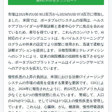
無料のPDFをダウンロード
市場は2021年のUSD 90.2百万から2023のUSD 97.8百万に増加し
ました。 米国では、ポータブルCTシステムの採用は、ヘルス
ケアプロバイダーが早期診断と患者中心ケアに焦点を合わせ
ているため、牽引を得ています。 これらのコンパクトで、AI
対応のイメージングユニットは、モバイルスクリーニングプ
ログラムや外来の設定でより頻繁に使用され、迅速で柔軟な
診断オプションを提供します。 分散型医療とテレメディシン
へのシフトにより、従来の病院機器の信頼性を低下させなが
ら、ポータブルCTプラットフォームはイメージングサービス
へのアクセスを拡大しています。
慢性疾患の上昇の負担は、米国における治療CTイメージング
システムの市場の成長を促進する重要な要因です。 CDCによ
ると、2024年に報告されたように、約129万人のアメリカ人は
少なくとも1つの慢性状態に住んでいます。 警戒して、人口
の42%が2つ以上、そして12%は5つ以上の慢性疾患を管理し
ています。 これらは、心臓病、がん、糖尿病、慢性呼吸器疾