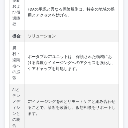
規制
およ
FDAの承認と異なる保険規則は、特定の地域の採
び償
用とアクセスを妨げる。
還障
壁
機会:
ソリューション
農
村・
ポータブルCTユニットは、保護された領域にお
遠隔
ける高度なイメージングへのアクセスを強化し、
地へ
ケアギャップを対処します。
の拡
張
AIと
テレ
メデ
CTイメージングをAIとリモートケアと組み合わせ
ィシ
ることで、診断を改善し、仮想相談をサポートし
ンと
ます。
の統
合