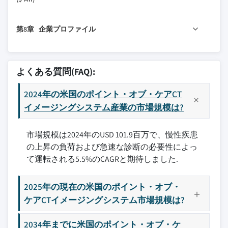
3.2.2.1 高額な機器コスト
6.3 呼吸器系
4.6.3 新製品発売
7.1 主要トレンド
3.2.2.2 規制と償還の障壁
6.4 筋骨格系
4.6.4 拡大計画
第8章 企業プロファイル
7.2 病院
3.2.3 市場機会
6.5 耳鼻咽喉科
7.3 外来手術センター
3.2.3.1 地方・遠隔地への展開
6.6 その他の用途
8.1 Carestream Dental
7.4 クリニック
3.2.3.2 AIと遠隔医療との統合
8.2 CurveBeam
よくある質問(FAQ):
3.3 成長可能性分析
7.5 その他の最終用途
8.3 Epica International
3.4 規制環境
2024年の米国のポイント・オブ・ケアCT
8.4 NeuroLogica
3.5 技術的進歩
イメージングシステム産業の市場規模は?
8.5 Siemens Healthineers
3.5.1 現在の技術トレンド
8.6 SOREDEX
市場規模は2024年のUSD 101.9百万で、慢性疾患
3.5.2 新興技術
8.7 Stryker
の上昇の負荷および急速な診断の必要性によっ
3.6 サプライチェーン分析
8.8 Xoran Technologies
て運転される5.5%のCAGRと期待しました.
3.7 償還シナリオ
主要な競合他社が見当たりませんか？
3.8 価格分析（2024年）
2025年の現在の米国のポイント・オブ・
このレポートに掲載されている企業は厳選さ
3.9 将来の市場トレンド
れたものであり、競合全体を網羅するもので
ケアCTイメージングシステム市場規模は?
3.10 ギャップ分析
はありません。
3.11 ポーターの分析
2034年までに米国のポイント・オブ・ケ