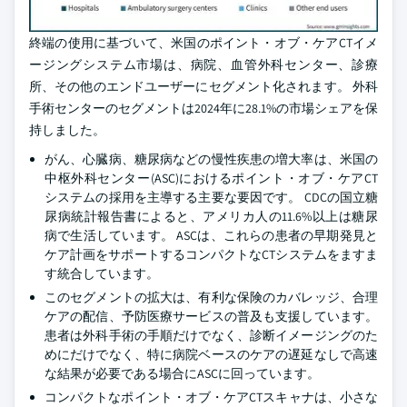
終端の使用に基づいて、米国のポイント・オブ・ケアCTイメ
ージングシステム市場は、病院、血管外科センター、診療
所、その他のエンドユーザーにセグメント化されます。 外科
手術センターのセグメントは2024年に28.1%の市場シェアを保
持しました。
がん、心臓病、糖尿病などの慢性疾患の増大率は、米国の
中枢外科センター(ASC)におけるポイント・オブ・ケアCT
システムの採用を主導する主要な要因です。 CDCの国立糖
尿病統計報告書によると、アメリカ人の11.6%以上は糖尿
病で生活しています。 ASCは、これらの患者の早期発見と
ケア計画をサポートするコンパクトなCTシステムをますま
す統合しています。
このセグメントの拡大は、有利な保険のカバレッジ、合理
ケアの配信、予防医療サービスの普及も支援しています。
患者は外科手術の手順だけでなく、診断イメージングのた
めにだけでなく、特に病院ベースのケアの遅延なしで高速
な結果が必要である場合にASCに回っています。
コンパクトなポイント・オブ・ケアCTスキャナは、小さな