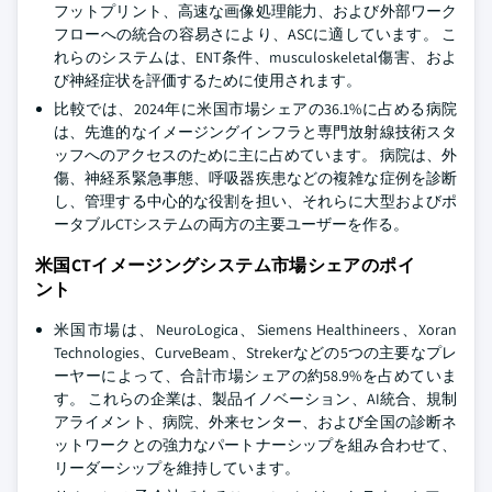
フットプリント、高速な画像処理能力、および外部ワーク
フローへの統合の容易さにより、ASCに適しています。 こ
れらのシステムは、ENT条件、musculoskeletal傷害、およ
び神経症状を評価するために使用されます。
比較では、2024年に米国市場シェアの36.1%に占める病院
は、先進的なイメージングインフラと専門放射線技術スタ
ッフへのアクセスのために主に占めています。 病院は、外
傷、神経系緊急事態、呼吸器疾患などの複雑な症例を診断
し、管理する中心的な役割を担い、それらに大型およびポ
ータブルCTシステムの両方の主要ユーザーを作る。
米国CTイメージングシステム市場シェアのポイ
ント
米国市場は、NeuroLogica、Siemens Healthineers、Xoran
Technologies、CurveBeam、Strekerなどの5つの主要なプレ
ーヤーによって、合計市場シェアの約58.9%を占めていま
す。 これらの企業は、製品イノベーション、AI統合、規制
アライメント、病院、外来センター、および全国の診断ネ
ットワークとの強力なパートナーシップを組み合わせて、
リーダーシップを維持しています。