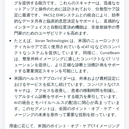
グを提供する能力です。 これらのスキャナーは、迅速なセ
ットアップと操作のために設計されており、分散型ケア設
定に最適です。 PACSとEHRシステムとの統合により、効率
的なデータ共有と臨床的意思決定をサポートし、直感的な
インターフェイスと自動位置決め機能は、非放射線学の専
門家のためのユーザビリティを高めます。
たとえば、Xoran Technologies は、米国のニューロンクリ
ティカルケアで広く使用されている xCAT IQ などのコンパ
クトなシステムを提供しています。同様に、CurveBeam
は、整形外科イメージングに適したコンパクトな CT ソリ
ューションを提供し、より正確な診断と治療計画をサポー
トする重量測定スキャンを可能にします。
米国のヘルスケアプロバイダーは、外来および農村設定に
おけるサービスを拡大し続けています。コンパクトなCTス
キャナは、アクセスを改善し、患者の移動時間を削減し、
リアルタイム診断をサポートする能力を牽引しています。
AIの統合とモバイルヘルスの配信に関心が高まっていま
す。このセグメントは、全国のポイント・オブ・ケア・イ
メージングの未来を形作って重要な役割を担っています。
用途に応じて、米国のポイント・オブ・ケアCTイメージング