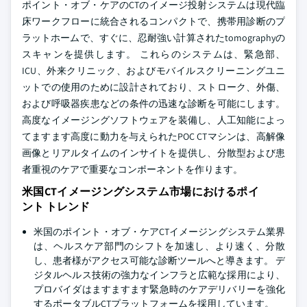
ポイント・オブ・ケアのCTのイメージ投射システムは現代臨
床ワークフローに統合されるコンパクトで、携帯用診断のプ
ラットホームで、すぐに、忍耐強い計算されたtomographyの
スキャンを提供します。 これらのシステムは、緊急部、
ICU、外来クリニック、およびモバイルスクリーニングユニ
ットでの使用のために設計されており、ストローク、外傷、
および呼吸器疾患などの条件の迅速な診断を可能にします。
高度なイメージングソフトウェアを装備し、人工知能によっ
てますます高度に動力を与えられたPOC CTマシンは、高解像
画像とリアルタイムのインサイトを提供し、分散型および患
者重視のケアで重要なコンポーネントを作ります。
米国CTイメージングシステム市場におけるポイ
ント トレンド
米国のポイント・オブ・ケアCTイメージングシステム業界
は、ヘルスケア部門のシフトを加速し、より速く、分散
し、患者様がアクセス可能な診断ツールへと導きます。 デ
ジタルヘルス技術の強力なインフラと広範な採用により、
プロバイダはますますます緊急時のケアデリバリーを強化
するポータブルCTプラットフォームを採用しています。