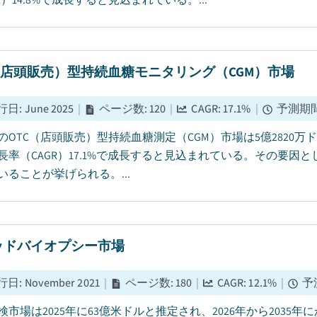
（店頭販売）型持続血糖モニタリング（CGM）市場
行日
:
June 2025
|
ページ数
:
120
|
CAGR:
17.1
%
|
予測期
5年のOTC（店頭販売）型持続血糖測定（CGM）市場は5億2820万
長率（CAGR）17.1%で成長すると見込まれている。その要
いることが挙げられる。...
ッドバイオプシー市場
行日
:
November 2021
|
ページ数
:
180
|
CAGR:
12.1
%
|
予
検市場は2025年に63億米ドルと推定され、2026年から2035年