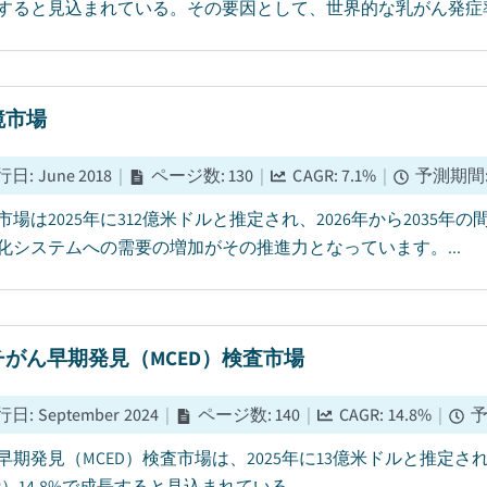
すると見込まれている。その要因として、世界的な乳がん発症率
鏡市場
行日
:
June 2018
|
ページ数
:
130
|
CAGR:
7.1
%
|
予測期間
市場は2025年に312億米ドルと推定され、2026年から2035年の
化システムへの需要の増加がその推進力となっています。...
チがん早期発見（MCED）検査市場
行日
:
September 2024
|
ページ数
:
140
|
CAGR:
14.8
%
|
早期発見（MCED）検査市場は、2025年に13億米ドルと推定され
R）14.8%で成長すると見込まれている。...