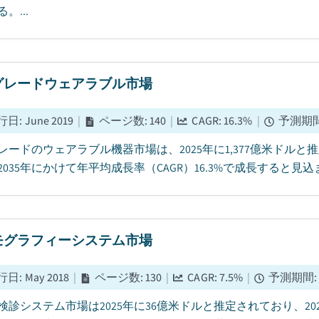
。...
グレードウェアラブル市場
行日
:
June 2019
|
ページ数
:
140
|
CAGR:
16.3
%
|
予測期
レードのウェアラブル機器市場は、2025年に1,377億米ドルと
2035年にかけて年平均成長率（CAGR）16.3%で成長すると見込ま
モグラフィーシステム市場
行日
:
May 2018
|
ページ数
:
130
|
CAGR:
7.5
%
|
予測期間
検診システム市場は2025年に36億米ドルと推定されており、2026