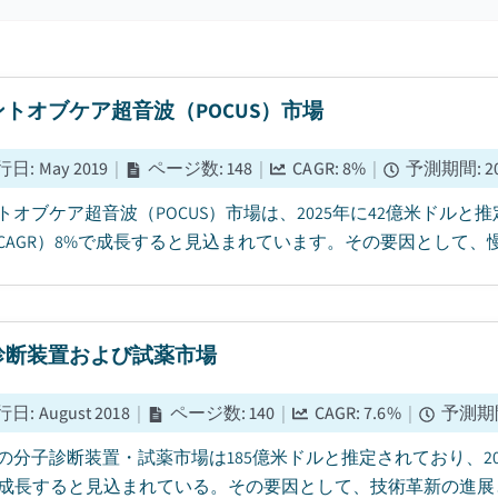
トオブケア超音波（POCUS）市場
行日
:
May 2019
|
ページ数
:
148
|
CAGR:
8
%
|
予測期間
:
2
トオブケア超音波（POCUS）市場は、2025年に42億米ドルと推
CAGR）8%で成長すると見込まれています。その要因として、慢
診断装置および試薬市場
行日
:
August 2018
|
ページ数
:
140
|
CAGR:
7.6
%
|
予測期
5年の分子診断装置・試薬市場は185億米ドルと推定されており、20
%で成長すると見込まれている。その要因として、技術革新の進