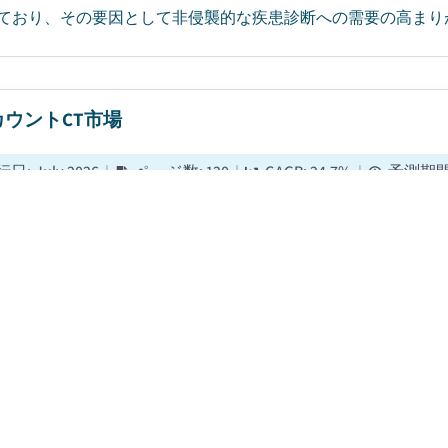
ており、その要因として非侵襲的な疾患診断への需要の高まりが挙
カウントCT市場
行日
:
July 2026
|
ページ数
:
120
|
CAGR:
24.7
%
|
予測期
ウントCT市場は2025年に3億2,270万ドルと推定されており、20
7%で成長すると見込まれている。これは、高解像度診断画像に対す
捨て内視鏡市場
行日
:
June 2023
|
ページ数
:
130
|
CAGR:
15.7
%
|
予測期
て内視鏡市場は2025年に22億米ドルと推定され、2026年から2