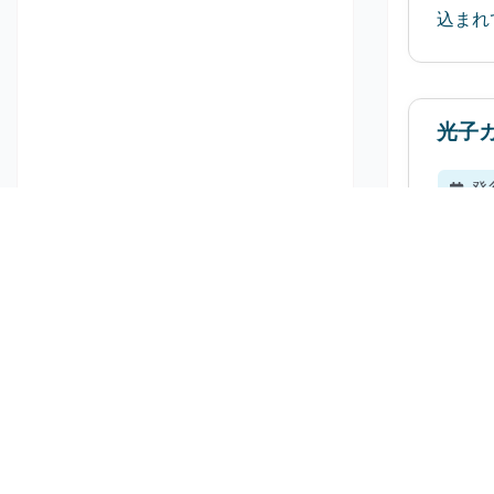
込まれ
光子
発
光子カ
24.
使い
発
使い捨