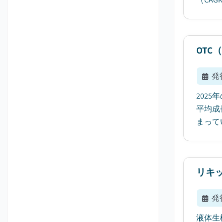
OTC
発
202
平均成
まって
リキ
発
液体生