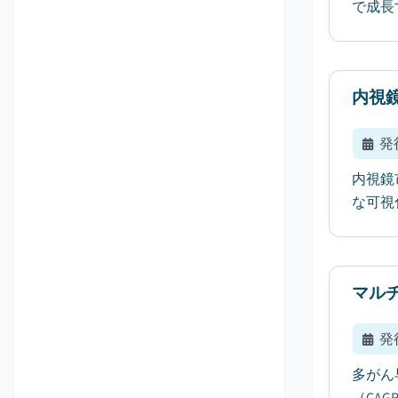
で成長
内視
発
内視鏡
な可視
マル
発
多がん
（CAG