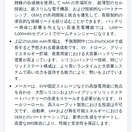
雑種の合成物を使用して mAh の市場区分。 超薄型のセル
技術は、超スリムな電子機器、および技術的なパートナー
シップ、OEMとの共同開発と統合を優先して、長期契約の
潜在的な候補リードを絞り込むことができます。 バッテリ
ー寿命に影響を与えない高速充電機能では、1,000〜
5,000mAhセグメントでゲームチェンジャーになります。
上記の10,000 mAh市場は、予測期間中に51.6%のCAGRで成
長すると予想される最速成長です。 EV、ドローン、グリッ
ドエネルギー貯蔵、産業用途における大容量バッテリーの
需要が高まっています。 シリコンバッテリー技術、特にソ
リッドステート構成は、より長いランタイムと大容量シス
テムで高い出力を提供する能力により、勢いを上げていま
す。
メーカーは、EVや固定ストレージなどの高放電用途に焦点
を合わせ、大型シリコンおよびハイブリッドソリッドステ
ートバッテリーの生産をスケールする必要があります。 ロ
ールツーロール、高スループット製造における投資は不可
欠です。 自動車、UAVおよび再生可能エネルギーにおける
OEMとのパートナーシップは、要求の生成をサポートし、
高度なBMS統合により、性能と安全性を保証します。