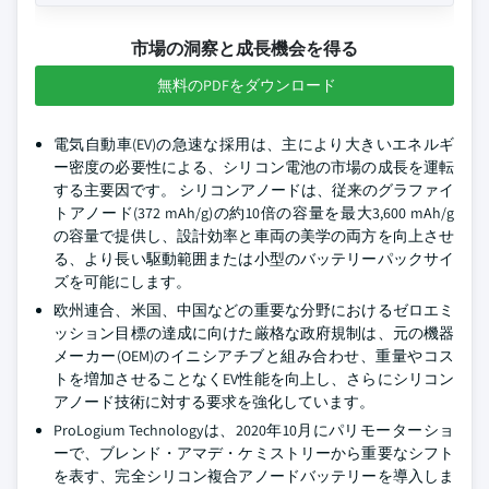
市場の洞察と成長機会を得る
無料のPDFをダウンロード
電気自動車(EV)の急速な採用は、主により大きいエネルギ
ー密度の必要性による、シリコン電池の市場の成長を運転
する主要因です。 シリコンアノードは、従来のグラファイ
トアノード(372 mAh/g)の約10倍の容量を最大3,600 mAh/g
の容量で提供し、設計効率と車両の美学の両方を向上させ
る、より長い駆動範囲または小型のバッテリーパックサイ
ズを可能にします。
欧州連合、米国、中国などの重要な分野におけるゼロエミ
ッション目標の達成に向けた厳格な政府規制は、元の機器
メーカー(OEM)のイニシアチブと組み合わせ、重量やコス
トを増加させることなくEV性能を向上し、さらにシリコン
アノード技術に対する要求を強化しています。
ProLogium Technologyは、2020年10月にパリモーターショ
ーで、ブレンド・アマデ・ケミストリーから重要なシフト
を表す、完全シリコン複合アノードバッテリーを導入しま