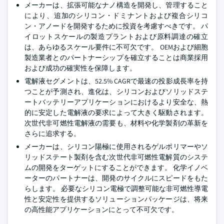
メーカーは、拡張可能なナノ構造を開発し、管理すること
により、追加のシリコン・ドミナントおよび複合シリコ
ン・アノードを開発するために投資を考慮すべきです。 パ
イロットスケールの製造プラントおよび原料調達の確立
は、あらゆるスケール要件に不可欠です。 OEMおよび細胞
製造業者とのパートナーシップを確立することは商業採用
および成功の確実性を保障します。
電解液セグメントは、52.5% CAGRで最速の投影成長率を持
つことが予測され、進化は、シリコンおよびソリッドステ
ートバッテリーアプリケーションにおけるより安全な、熱
的に安定した電解液の要求によって大きく駆動されます。
次世代非可燃性電解液の需要も、材料や化学製剤の革新を
さらに追求する。
メーカーは、シリコン陽極に使用されるゲルポリマーやソ
リッドステート製剤を含む次世代非可燃性電解質のシステ
ムの開発をターゲットにすることができます。 化学イノベ
ーターのパートナーは、開発のサイクルにスピードをもた
らします。 必要なシリコン電極で調整可能な非可燃性導電
性と安定性を提供するソリューションパッケージは、将来
の高性能アプリケーションにとって不可欠です。