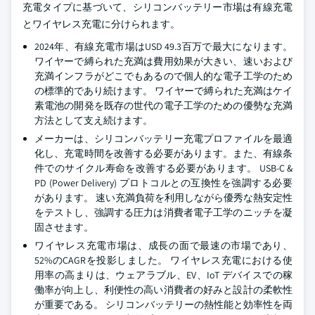
充電タイプに基づいて、シリコンバッテリー市場は有線充電
とワイヤレス充電に分けられます。
2024年、有線充電市場はUSD 49.3百万で最大になります。
ワイヤーで縛られた充満は費用効果が大きい、速いおよび
充満インフラがどこでもあるので個人的な電子工学のため
の標準的であり続けます。 ワイヤーで縛られた充満はケイ
素電池の開発を既存の世代の電子工学のための優勢な充満
方法として支え続けます。
メーカーは、シリコンバッテリー充電プロファイルを最適
化し、充電時間を改善する必要があります。また、有線条
件でのサイクル寿命を改善する必要があります。 USB-C &
PD (Power Delivery) プロトコルとの互換性を強調する必要
があります。 速い充満負荷を利用しながら優秀な熱安定性
をテストし、強調する圧力は消費者電子工学のニッチを凝
固させます。
ワイヤレス充電市場は、成長の面で最速の市場であり、
52%のCAGRを投影しました。 ワイヤレス充電における使
用率の高まりは、ウェアラブル、EV、IoT デバイスでの稼
働率が向上し、利便性の高い消費者の好みと設計の柔軟性
が重要である。 シリコンバッテリーの熱性能と効率性を両