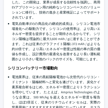
した。 この開発は、業界が成長する信頼性を強調し、商用
EVアプリケーション用の純粋なシリコンベースのソリュー
ションに移行し、技術の進歩と産業検証によってサポート
されています。
電気自動車(EV)の商品化の継続的成長は、シリコン電池市
場進化への駆動力です。シリコンの使用率は、より高いエ
ネルギー密度を提供することが期待されるからです。 シリ
コン陽極は理論的に最大3,600 mAh / gに達することができ
ます。これは従来のグラファイト陽極(-372 mAh / g)よりも
約10倍です。 より高いエネルギー密度は性能の車の質の価
値を作成し、設計費用の最適化を改善するより長い運転範
囲かより小さい電池のパックのサイズを、可能にします。
シリコンバッテリー市場動向
電池業界は、従来の黒鉛陽極電池から次世代のシリコン・
ドミナント・陽極材料へと変化を遂げています。 炭化ケイ
素系複合材をはじめ、エネルギー密度によりトラクション
を増やしています。 たとえば、Amprius Technologies のよ
うな企業は、500 Wh/kg を超えるエネルギー密度を報告
し、ほぼ2倍近く、従来のリチウムイオン セルは、実際の
世界用途にますますますます有効になっています。 テスラ