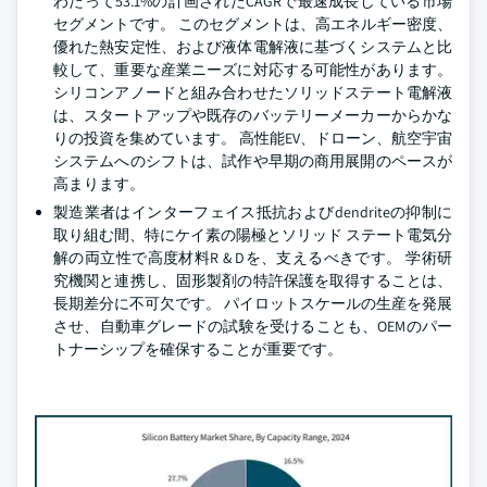
わたって53.1%の計画されたCAGRで最速成長している市場
セグメントです。 このセグメントは、高エネルギー密度、
優れた熱安定性、および液体電解液に基づくシステムと比
較して、重要な産業ニーズに対応する可能性があります。
シリコンアノードと組み合わせたソリッドステート電解液
は、スタートアップや既存のバッテリーメーカーからかな
りの投資を集めています。 高性能EV、ドローン、航空宇宙
システムへのシフトは、試作や早期の商用展開のペースが
高まります。
製造業者はインターフェイス抵抗およびdendriteの抑制に
取り組む間、特にケイ素の陽極とソリッド ステート電気分
解の両立性で高度材料R & Dを、支えるべきです。 学術研
究機関と連携し、固形製剤の特許保護を取得することは、
長期差分に不可欠です。 パイロットスケールの生産を発展
させ、自動車グレードの試験を受けることも、OEMのパー
トナーシップを確保することが重要です。