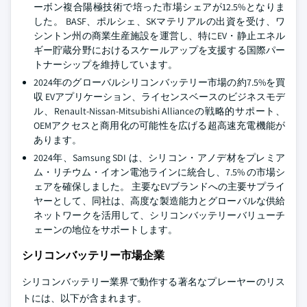
ーボン複合陽極技術で培った市場シェアが12.5%となりま
した。 BASF、ポルシェ、SKマテリアルの出資を受け、ワ
シントン州の商業生産施設を運営し、特にEV・静止エネル
ギー貯蔵分野におけるスケールアップを支援する国際パー
トナーシップを維持しています。
2024年のグローバルシリコンバッテリー市場の約7.5%を買
収 EVアプリケーション、ライセンスベースのビジネスモデ
ル、Renault-Nissan-Mitsubishi Allianceの戦略的サポート、
OEMアクセスと商用化の可能性を広げる超高速充電機能が
あります。
2024年、Samsung SDI は、シリコン・アノデ材をプレミア
ム・リチウム・イオン電池ラインに統合し、7.5% の市場シ
ェアを確保しました。 主要なEVブランドへの主要サプライ
ヤーとして、同社は、高度な製造能力とグローバルな供給
ネットワークを活用して、シリコンバッテリーバリューチ
ェーンの地位をサポートします。
シリコンバッテリー市場企業
シリコンバッテリー業界で動作する著名なプレーヤーのリス
トには、以下が含まれます。