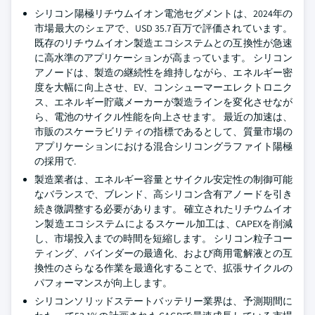
シリコン陽極リチウムイオン電池セグメントは、2024年の
市場最大のシェアで、USD 35.7百万で評価されています。
既存のリチウムイオン製造エコシステムとの互換性が急速
に高水準のアプリケーションが高まっています。 シリコン
アノードは、製造の継続性を維持しながら、エネルギー密
度を大幅に向上させ、EV、コンシューマーエレクトロニク
ス、エネルギー貯蔵メーカーが製造ラインを変化させなが
ら、電池のサイクル性能を向上させます。 最近の加速は、
市販のスケーラビリティの指標であるとして、質量市場の
アプリケーションにおける混合シリコングラファイト陽極
の採用で.
製造業者は、エネルギー容量とサイクル安定性の制御可能
なバランスで、ブレンド、高シリコン含有アノードを引き
続き微調整する必要があります。 確立されたリチウムイオ
ン製造エコシステムによるスケール加工は、CAPEXを削減
し、市場投入までの時間を短縮します。 シリコン粒子コー
ティング、バインダーの最適化、および商用電解液との互
換性のさらなる作業を最適化することで、拡張サイクルの
パフォーマンスが向上します。
シリコンソリッドステートバッテリー業界は、予測期間に