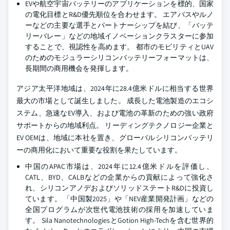
EVや航空宇宙バッテリーのアプリケーションを標的、国家
の電化目標とR&D優先順位を合わせます。 エアバスやルノ
ーなどの主要な選手とパートナーシップを結び、「バッテ
リーバレー」などの地域イノベーションクラスターに参加
することで、視認性を高めます。 都市のモビリティとUAV
のためのモジュラーシリコンバッテリーフォーマットは、
長期間の商用機会を発揮します。
アジア太平洋地域は、2024年に28.4億米ドルに相当する世界
最大の市場として誕生しました。 成長した電池製造のエコシ
ステム、急速なEV導入、および電池の革新のための強い政府
サポートからの地域利点。 リーディングテクノロジー企業と
EV OEMは、地域に本社を置き、グローバルシリコンバッテリ
ーの商用化において重要な役割を果たしています。
中国のAPAC市場は、2024年に12.4億米ドルを評価し、
CATL、BYD、CALBなどの企業からの貢献によって強化さ
れ、シリコンアノデおよびソリッドステートR&Dに投資し
ています。 「中国製2025」や「NEV産業開発計画」などの
全国プログラムが次世代電池技術の採用を加速していま
す。 Sila NanotechnologiesとGotion High-Techを含む世界的