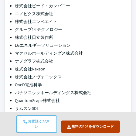
株式会社ビード・カンパニー
エノビクス株式会社
株式会社エンベエイト
グループ14 テクノロジー
株式会社日立製作所
LGエネルギーソリューション
マクセルホールディングス株式会社
ナノグラフ株式会社
株式会社Nexeon
株式会社ノヴォニックス
OneD電池科学
パナソニックホールディングス株式会社
QuantumScape株式会社
サムスンSDI
シリコンナノテクノロジー
お電話くださ
ソリッドパワー株式会社
い
無料のPDFをダウンロード
株式会社ストアドット