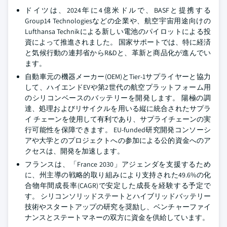
ドイツは、2024年に4億米ドルで、BASFと提携する
Group14 Technologiesなどの企業や、航空宇宙用途向けの
Lufthansa Technikによる新しい電池のパイロットによる投
資によって推進されました。 国家サポートでは、特に経済
と気候行動の連邦省からR&Dと、革新と商品化が進んでい
ます。
自動車元の機器メーカー(OEM)とTier-1サプライヤーと協力
して、ハイエンドEVや第2世代の航空プラットフォーム用
のシリコンベースのバッテリーを開発します。 陽極の調
達、処理およびリサイクルを用いる縦に統合されたサプラ
イ チェーンを使用して有利であり、サプライチェーンの実
行可能性を保障できます。 EU-funded研究開発コンソーシ
アや大学とのプロジェクトへの参加による公的資金へのア
クセスは、開発を加速します。
フランスは、「France 2030」アジェンダを支援するため
に、州主導の戦略的取り組みにより支持された49.6%の化
合物年間成長率(CAGR)で安定した成長を経験する予定で
す。 シリコンソリッドステートとハイブリッドバッテリー
技術やスタートアップの研究を奨励し、ベンチャーファイ
ナンスとステートマネーの双方に資金を供給しています。