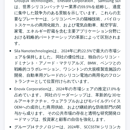
Group14 Technologies、Enevate Corporation、Samsung SDI
は、世界シリコンバッテリー業界の59.5%を総称し、適度
に集中した競争力のある景観を示しています。 これらの主
要なプレーヤーは、シリコンベースの陽極技術、パイロッ
トスケールの商用化能力、および電気自動車、航空宇宙、
家電、エネルギー貯蔵を含む主要アプリケーション分野に
おける戦略的パートナーシップの革新によって区別されま
す。
Sila Nanotechnologiesは、2024年に約22.5%で最大の市場シ
ェアを保持しました。 同社の優位性は、独自のシリコン・
ドミナント・アノード・マテリアルズ、BMW、ベンツとの
戦略的コラボレーション、ワシントンの大規模製造施設の
開発、自動車用グレードのシリコン電池の商用化のフロン
トランナーとして位置付けられています。
Enovix Corporationは、2024年の市場シェアの推定17.0%を
占めています。 同社のリーダーシップは、革新的な3Dセ
ルアーキテクチャ、ウェアラブルおよびモバイルデバイス
OEMへの成功した商用供給、および継続的な防衛部門の関
与から成ります。 その公共市場の存在と透明な研究開発ロ
ードマップは、投資家と顧客の自信を強化します。
グループ14 テクノロジーは、2024年、SCC55TM シリコンカ