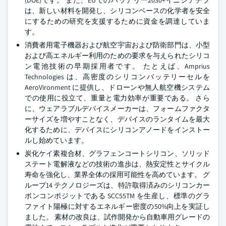
(DOE)です。 また、EUでのバッテリー2030+イニシアチブ
は、新しい材料を開発し、シリコンベースの化学者を安全
にするための研究を支援するために資金を調達していま
す。
消費者用電子機器および航空宇宙および防衛部門は、小型
および高エネルギー利用のための要求を与えられたシリコ
ン電池技術の早期採用者です。 たとえば、Amprius
Technologies は、高密度のシリコンバッテリーセルを
AeroVironment に提供し、ドローンや無人航空機システム
での使用に役立て、重量と電力効率が重要である。 さら
に、ウェアラブルデバイスメーカーは、フォームファクタ
ーサイズを増やすことなく、デバイスのランタイムを最大
化するために、デバイスにシリコンアノードをインストー
ルし始めています。
炭化ケイ素複合材、グラフェンコートシリコン、ソリッド
ステート電解液などの技術の進歩は、熱安定性とサイクル
寿命を強化し、業界全体の採用可能性を高めています。 グ
ループ14 テクノロジーズは、特許取得済みのシリコンカー
ボンコンポジットである SCC55TM を生産し、標準のグラ
ファイト陽極に対するエネルギー密度の50%向上を実証し
ました。 素材の改良は、試作開発から自動車用グレードの