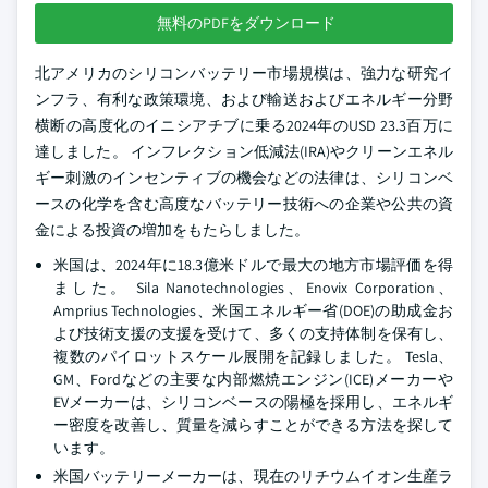
無料のPDFをダウンロード
北アメリカのシリコンバッテリー市場規模は、強力な研究イ
ンフラ、有利な政策環境、および輸送およびエネルギー分野
横断の高度化のイニシアチブに乗る2024年のUSD 23.3百万に
達しました。 インフレクション低減法(IRA)やクリーンエネル
ギー刺激のインセンティブの機会などの法律は、シリコンベ
ースの化学を含む高度なバッテリー技術への企業や公共の資
金による投資の増加をもたらしました。
米国は、2024年に18.3億米ドルで最大の地方市場評価を得
ました。 Sila Nanotechnologies、Enovix Corporation、
Amprius Technologies、米国エネルギー省(DOE)の助成金お
よび技術支援の支援を受けて、多くの支持体制を保有し、
複数のパイロットスケール展開を記録しました。 Tesla、
GM、Fordなどの主要な内部燃焼エンジン(ICE)メーカーや
EVメーカーは、シリコンベースの陽極を採用し、エネルギ
ー密度を改善し、質量を減らすことができる方法を探して
います。
米国バッテリーメーカーは、現在のリチウムイオン生産ラ