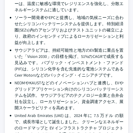
ーは、温度に敏感な環境でレジリエンスを強化し、分散エ
ネルギーシステムに適しています。
ソーラー開発者やEPCと提携し、地域の気候ニーズに合わ
せたシリコンバッテリーシステムを提供します。 特別経済
圏(SEZs)内のアセンブリおよびテストユニットの確立によ
り、政府のインセンティブによるローカリゼーションと利
益が向上します。
サウジアラビアは、持続可能性と地方のEV製造に重点を置
いた「Vision 2030」の目標を掲げ、51%のCAGRで成長する
見込みです。 パブリック・インベストメント・ファンド
(PIF)は、シリコン化学を含む先進的な電池システムである
Ceer Motorsなどのバックイング・イニシアチブです。
NEOMやKAUSTなどのイノベーションハブと連携し、EVや
グリッドアプリケーション向けのシリコンバッテリーシス
テムを試作。 サウジアラビアのテクノロジー企業と合弁会
社を設立し、ローカリゼーション、資金調達アクセス、展
開スケーラビリティを高めます。
United Arab Emirates (UAE) は、2024 年に 7.5 万ドル の額
で、成長市場として誕生しました。 クリーンなエネルギー
のロードマップと EV インフラストラクチャ プロジェクト