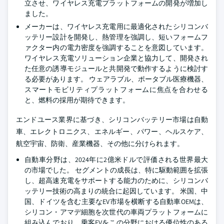
立させ、ワイヤレス充電プラットフォームの開発が増加し
ました。
メーカーは、ワイヤレス充電用に最適化されたシリコンバ
ッテリー設計を開発し、熱管理を強調し、短いフォームフ
ァクター内の電力密度を強調することを意図しています。
ワイヤレス充電ソリューション企業と協力して、開発され
た任意の誘導モジュールと共開発で動作するように検討す
る必要があります。 ウェアラブル、ポータブル医療機器、
スマートモビリティプラットフォームに焦点を合わせる
と、燃料の採用が期待できます。
エンドユース業界に基づき、シリコンバッテリー市場は自動
車、エレクトロニクス、エネルギー、パワー、ヘルスケア、
航空宇宙、防衛、産業機器、その他に分けられます。
自動車分野は、2024年に2億米ドルで評価される世界最大
の市場でした。 セグメントの成長は、特に駆動範囲を拡張
し、超高速充電をサポートする能力のために、シリコンバ
ッテリー技術の高まりの統合に起因しています。 米国、中
国、ドイツを含む主要なEV市場を横断する自動車OEMは、
シリコン・アマデ細胞を次世代の車両プラットフォームに
組み込んでおり、乗客EVをこの分野における優位性のある