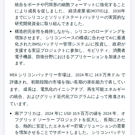
統合をポーチや円筒形の細胞フォーマットに強化すること
により成長を促しました。 経済産業省(MOTIE)は、2030年
までにシリコンとソリッドステートバッテリーの実質的な
研究開発資金に取り組んできました。
構造的完全性を維持しながら、シリコンのローディングを
増加させます。 シリコンベースの構成に合わせてAIに最適
化されたBMS(バッテリー管理システム)に投資し、政府が
支援する実証プロジェクトに参加し、モビリティ、消費者
電子機器、防衛分野におけるアプリケーションを加速させ
ます。
MEA シリコンバッテリー市場は、2024 年に 14.9 万米ドル で
評価され、初期段階の市場を強い長期の潜在能力で表してい
ます。 成長は、電気化のイニシアチブ、再生可能エネルギー
の統合、およびグリッド近代化プログラムによって推進され
ています。
南アフリカは、2024 年に USD 10.9 百万の値を 2024 年、オ
フグリッド ソーラー プロジェクトを拡大し、長期にわた
る、熱的に安定したエネルギー貯蔵ソリューションの需要
を増加させることでサポートしました。 シリコンバッテリ