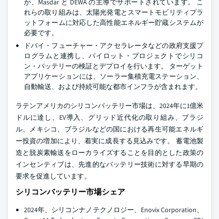
が、Masdar と DEWA の主導でサポートされています。 こ
れらの取り組みは、太陽光発電とスマートモビリティプラ
ットフォームに対応した高性能エネルギー貯蔵システムが
必要です。
ドバイ・フューチャー・アクセラレータなどの政府支援プ
ログラムと連携し、パイロット・プロジェクトでシリコ
ン・バッテリーの検証とデプロイを行います。 ターゲット
アプリケーションには、ソーラー集積充電ステーション、
自動輸送、および持続可能な都市インフラが含まれます。
ラテンアメリカのシリコンバッテリー市場は、2024年に1億米
ドルに達し、EV導入、グリッド近代化の取り組み、ブラジ
ル、メキシコ、ブラジルなどの国における再生可能エネルギ
ー投資の増加により、着実に成長する見込みです。 蓄電池製
造と脱炭素輸送をローカライズすることを目的とした政策の
インセンティブは、先進的なバッテリー技術に対する早期の
要求を促進しています。
シリコンバッテリー市場シェア
2024年、シリコンナノテクノロジー、Enovix Corporation、