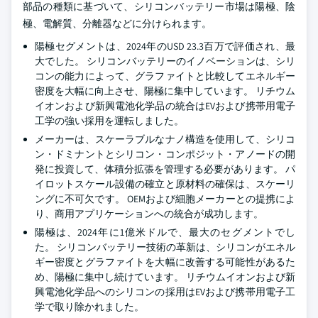
部品の種類に基づいて、シリコンバッテリー市場は陽極、陰
極、電解質、分離器などに分けられます。
陽極セグメントは、2024年のUSD 23.3百万で評価され、最
大でした。 シリコンバッテリーのイノベーションは、シリ
コンの能力によって、グラファイトと比較してエネルギー
密度を大幅に向上させ、陽極に集中しています。 リチウム
イオンおよび新興電池化学品の統合はEVおよび携帯用電子
工学の強い採用を運転しました。
メーカーは、スケーラブルなナノ構造を使用して、シリコ
ン・ドミナントとシリコン・コンポジット・アノードの開
発に投資して、体積分拡張を管理する必要があります。 パ
イロットスケール設備の確立と原材料の確保は、スケーリ
ングに不可欠です。 OEMおよび細胞メーカーとの提携によ
り、商用アプリケーションへの統合が成功します。
陽極は、2024年に1億米ドルで、最大のセグメントでし
た。 シリコンバッテリー技術の革新は、シリコンがエネル
ギー密度とグラファイトを大幅に改善する可能性があるた
め、陽極に集中し続けています。 リチウムイオンおよび新
興電池化学品へのシリコンの採用はEVおよび携帯用電子工
学で取り除かれました。