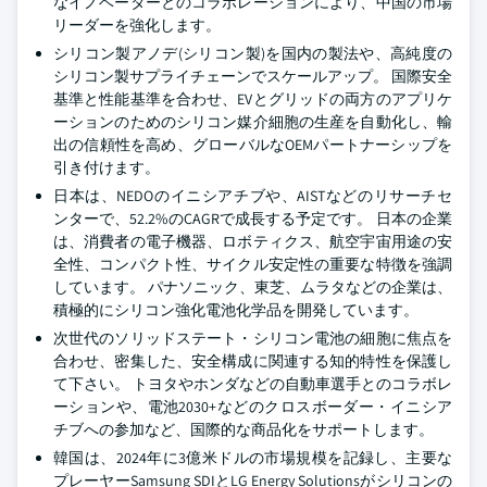
なイノベーターとのコラボレーションにより、中国の市場
リーダーを強化します。
シリコン製アノデ(シリコン製)を国内の製法や、高純度の
シリコン製サプライチェーンでスケールアップ。 国際安全
基準と性能基準を合わせ、EVとグリッドの両方のアプリケ
ーションのためのシリコン媒介細胞の生産を自動化し、輸
出の信頼性を高め、グローバルなOEMパートナーシップを
引き付けます。
日本は、NEDOのイニシアチブや、AISTなどのリサーチセ
ンターで、52.2%のCAGRで成長する予定です。 日本の企業
は、消費者の電子機器、ロボティクス、航空宇宙用途の安
全性、コンパクト性、サイクル安定性の重要な特徴を強調
しています。 パナソニック、東芝、ムラタなどの企業は、
積極的にシリコン強化電池化学品を開発しています。
次世代のソリッドステート・シリコン電池の細胞に焦点を
合わせ、密集した、安全構成に関連する知的特性を保護し
て下さい。 トヨタやホンダなどの自動車選手とのコラボレ
ーションや、電池2030+などのクロスボーダー・イニシア
チブへの参加など、国際的な商品化をサポートします。
韓国は、2024年に3億米ドルの市場規模を記録し、主要な
プレーヤーSamsung SDIとLG Energy Solutionsがシリコンの