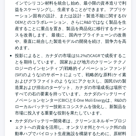
インでシリコン材料を統合し始め、最小限の資本造りで利
益をスケーリングし、生産することができます。 アプリケ
ーション固有の設計、または設計・製造不能に関するEV
OEMとのコラボレーション、さらにR&Dではなく製品を生
産することに重点を置き、製品を商品化に移行するチャン
スを改善します。 最後に、国内サプライチェーンの改善
や、垂直に統合した製造モデルの開発を続け、競争力を高
めます。
投影によると、カナダの市場は51.2%のCAGRで成長するこ
とを期待しています。 国家および地方のクリーン テクノ
ロジーのインセンティブ(戦略的イノベーション ファンド
(SIF)のような)のサポートによって、戦略的な原料(ケイ素
およびグラファイトのような)にアクセスし、国民EVの製
造業および排出のターゲット、カナダの市場成長は場所で
すべての右の要素を持っています。 カナダのバッテリーイ
ノベーションセンター(CBIC)とE-One Moli Energyは、R&Dの
ローカルバッテリー技術エコシステムを強化し、新製品を
市場に投入する重要な役割を果たしています。
カナダのバッテリー開発者は、クリーンエネルギープロジ
ェクトへの資金を活用し、オンタリオ州とケベック州の自
動車ハブでパイロット生産施設を構築するために、原材料