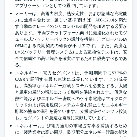
アプリケーションとして位置づけています。
メーカーは、高電力密度、熱安定性、および急速な充電能
力に焦点を合わせ、厳しい基準(例えば、AEC-Q200)を満た
す自動車グレードのシリコンセルの開発を加速する必要が
あります。 車両プラットフォーム向けに最適化されたモジ
ュール式バッテリーパックの設計を構築し、グローバルEV
OEMによる長期契約の確保が不可欠です。 また、高度な
BMS(バッテリー管理システム)による互換性テストは、安
全で信頼性の高い統合を確実にするために優先すべきであ
る。
エネルギー・電力セグメントは、予測期間中に53.2%の
CAGRで展開する最も急速に成長しています。 この成長
は、高効率なエネルギー貯蔵システムを必要とする、太陽
と風車の展開の増加によって燃料を供給されます。 優秀な
熱性能およびエネルギー密度へのケイ素電池はマイクログ
リッドおよび実用規模システムを含む静止したエネルギー
貯蔵の塗布の牽引を得ています。 支援政策やインフラ投資
も、セグメントの急速な発展に貢献しています。
エネルギーおよび電力適用の市場占有率を捕獲するため
に、製造業者は高い周期、長期配分エネルギー貯蔵の解決