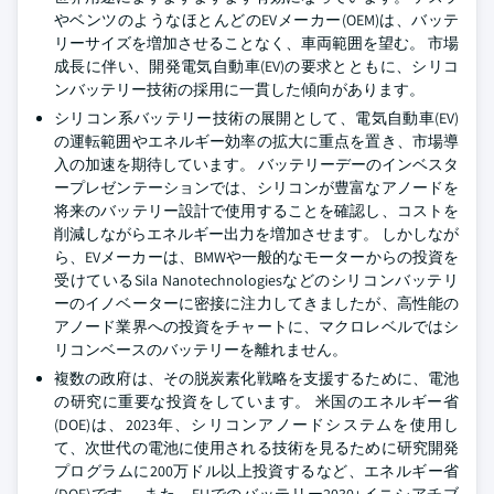
やベンツのようなほとんどのEVメーカー(OEM)は、バッテ
リーサイズを増加させることなく、車両範囲を望む。 市場
成長に伴い、開発電気自動車(EV)の要求とともに、シリコ
ンバッテリー技術の採用に一貫した傾向があります。
シリコン系バッテリー技術の展開として、電気自動車(EV)
の運転範囲やエネルギー効率の拡大に重点を置き、市場導
入の加速を期待しています。 バッテリーデーのインベスタ
ープレゼンテーションでは、シリコンが豊富なアノードを
将来のバッテリー設計で使用することを確認し、コストを
削減しながらエネルギー出力を増加させます。 しかしなが
ら、EVメーカーは、BMWや一般的なモーターからの投資を
受けているSila Nanotechnologiesなどのシリコンバッテリ
ーのイノベーターに密接に注力してきましたが、高性能の
アノード業界への投資をチャートに、マクロレベルではシ
リコンベースのバッテリーを離れません。
複数の政府は、その脱炭素化戦略を支援するために、電池
の研究に重要な投資をしています。 米国のエネルギー省
(DOE)は、2023年、シリコンアノードシステムを使用し
て、次世代の電池に使用される技術を見るために研究開発
プログラムに200万ドル以上投資するなど、エネルギー省