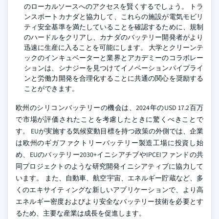
のローカルソースへのアクセスを賢くするでしょう。 トラ
ンスポートカナダと協力して、これらの施設が電気モビリ
ティ安全基準を満たしていることを確認するために、規制
のハードルをクリアし、カナダのバッテリー開発者がより
迅速に生産に入ることを可能にします。 大学とクリーンテ
ックのインキュベーターと業界とアカデミーのコラボレー
ションは、シナジーを見つけてイノベーションパイプライ
ンと労働力開発を合理化することに共通の関心を奨励する
ことができます。
欧州のシリコンバッテリーの機会は、2024年のUSD 17.2百万
で市場が評価されたことを考慮したときに驚くべきことで
す。 EUが実施する気候変動目標を持つ政策の外側では、企業
は欧州のギガファクトリーバッテリー製造工場に投資し始
め、EUのバッテリー2030+イニシアチブやIPCEIファンドの共
同プロジェクトのような研究開発イニシアティブに協力して
います。 また、自動車、航空宇宙、エネルギー貯蔵など、多
くのエキサイティングな新しいアプリケーションで、より高
エネルギー密度およびより安全なバッテリー技術を必要とす
るため、主要な産業は成長を促進します。