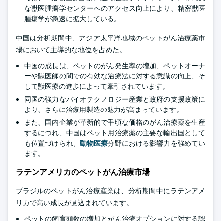
な獣医腫瘍学センターへのアクセス向上により、精密獣医
腫瘍学が急速に拡大している。
中国は分析期間中、アジア太平洋地域のペットがん治療薬市
場において主導的な地位を占めた。
中国の成長は、ペットのがん発生率の増加、ペットオーナ
ーや獣医師の間での有効な治療法に対する意識の向上、そ
して獣医療の進歩によって牽引されています。
同国の強力なバイオテクノロジー産業と政府の支援政策に
より、さらに治療用製造の魅力が高まっています。
また、国内企業が革新的で手頃な価格のがん治療薬を生産
するにつれ、中国はペット用治療薬の主要な輸出国として
も位置づけられ、
動物医療
分野における影響力を強めてい
ます。
ラテンアメリカのペットがん治療市場
ブラジルのペットがん治療産業は、分析期間中にラテンアメ
リカで高い成長が見込まれています。
ペットの飼育頭数の増加とがん治療オプションに対する認