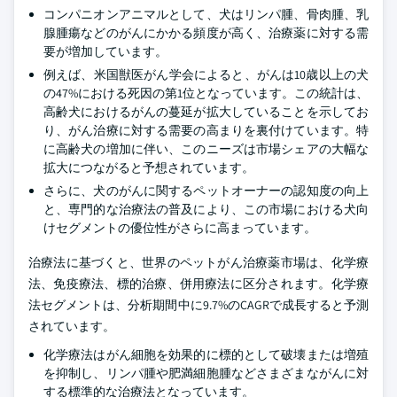
コンパニオンアニマルとして、犬はリンパ腫、骨肉腫、乳
腺腫瘍などのがんにかかる頻度が高く、治療薬に対する需
要が増加しています。
例えば、米国獣医がん学会によると、がんは10歳以上の犬
の47%における死因の第1位となっています。この統計は、
高齢犬におけるがんの蔓延が拡大していることを示してお
り、がん治療に対する需要の高まりを裏付けています。特
に高齢犬の増加に伴い、このニーズは市場シェアの大幅な
拡大につながると予想されています。
さらに、犬のがんに関するペットオーナーの認知度の向上
と、専門的な治療法の普及により、この市場における犬向
けセグメントの優位性がさらに高まっています。
治療法に基づくと、世界のペットがん治療薬市場は、化学療
法、免疫療法、標的治療、併用療法に区分されます。化学療
法セグメントは、分析期間中に9.7%のCAGRで成長すると予測
されています。
化学療法はがん細胞を効果的に標的として破壊または増殖
を抑制し、リンパ腫や肥満細胞腫などさまざまながんに対
する標準的な治療法となっています。