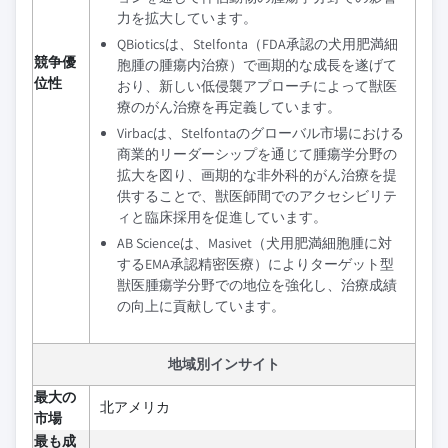
力を拡大しています。
QBioticsは、Stelfonta（FDA承認の犬用肥満細
競争優
胞腫の腫瘍内治療）で画期的な成長を遂げて
位性
おり、新しい低侵襲アプローチによって獣医
療のがん治療を再定義しています。
Virbacは、Stelfontaのグローバル市場における
商業的リーダーシップを通じて腫瘍学分野の
拡大を図り、画期的な非外科的がん治療を提
供することで、獣医師間でのアクセシビリテ
ィと臨床採用を促進しています。
AB Scienceは、Masivet（犬用肥満細胞腫に対
するEMA承認精密医療）によりターゲット型
獣医腫瘍学分野での地位を強化し、治療成績
の向上に貢献しています。
地域別インサイト
最大の
北アメリカ
市場
最も成