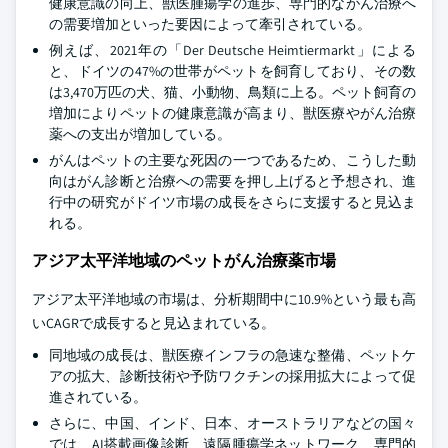
健康意識の向上、獣医腫瘍学の進歩、専門的ながん治療へ
の需要増加といった要因によって牽引されている。
例えば、2021年の「Der Deutsche Heimtiermarkt」による
と、ドイツの47%の世帯がペットを飼育しており、その数
は3,470万匹の犬、猫、小動物、鳥類に上る。ペット飼育の
増加によりペットの健康意識が高まり、獣医療やがん治療
薬への支出が増加している。
がんはペットの主要な死因の一つであるため、こうした動
向はがん診断と治療への需要を押し上げると予想され、進
行中の研究がドイツ市場の成長をさらに支援すると見込ま
れる。
アジア太平洋地域のペットがん治療薬市場
アジア太平洋地域の市場は、分析期間中に10.9%という最も高
いCAGRで成長すると見込まれている。
同地域の成長は、獣医療インフラの急速な整備、ペットケ
アの拡大、診断技術や予防ワクチンの採用拡大によって促
進されている。
さらに、中国、インド、日本、オーストラリアなどの国々
では、AI搭載画像診断、遠隔腫瘍学ネットワーク、専門的