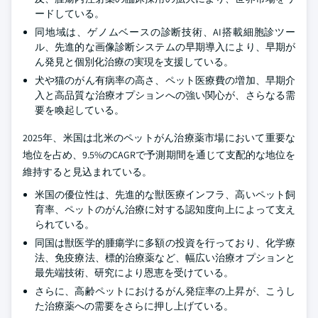
ードしている。
同地域は、ゲノムベースの診断技術、AI搭載細胞診ツー
ル、先進的な画像診断システムの早期導入により、早期が
ん発見と個別化治療の実現を支援している。
犬や猫のがん有病率の高さ、ペット医療費の増加、早期介
入と高品質な治療オプションへの強い関心が、さらなる需
要を喚起している。
2025年、米国は北米のペットがん治療薬市場において重要な
地位を占め、9.5%のCAGRで予測期間を通じて支配的な地位を
維持すると見込まれている。
米国の優位性は、先進的な獣医療インフラ、高いペット飼
育率、ペットのがん治療に対する認知度向上によって支え
られている。
同国は獣医学的腫瘍学に多額の投資を行っており、化学療
法、免疫療法、標的治療薬など、幅広い治療オプションと
最先端技術、研究により恩恵を受けている。
さらに、高齢ペットにおけるがん発症率の上昇が、こうし
た治療薬への需要をさらに押し上げている。