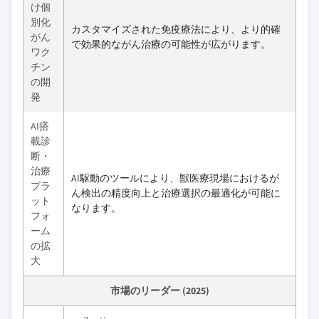
け個
別化
カスタマイズされた免疫療法により、より的確
がん
で効果的ながん治療の可能性が広がります。
ワク
チン
の開
発
AI搭
載診
断・
治療
AI駆動のツールにより、獣医療現場におけるが
プラ
ん検出の精度向上と治療選択の最適化が可能に
ット
なります。
フォ
ーム
の拡
大
市場のリーダー (2025)