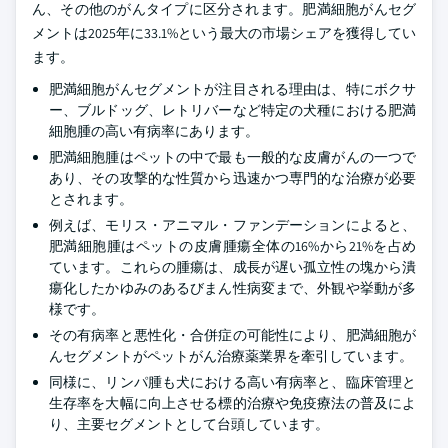
ん、その他のがんタイプに区分されます。肥満細胞がんセグ
メントは2025年に33.1%という最大の市場シェアを獲得してい
ます。
肥満細胞がんセグメントが注目される理由は、特にボクサ
ー、ブルドッグ、レトリバーなど特定の犬種における肥満
細胞腫の高い有病率にあります。
肥満細胞腫はペットの中で最も一般的な皮膚がんの一つで
あり、その攻撃的な性質から迅速かつ専門的な治療が必要
とされます。
例えば、モリス・アニマル・ファンデーションによると、
肥満細胞腫はペットの皮膚腫瘍全体の16%から21%を占め
ています。これらの腫瘍は、成長が遅い孤立性の塊から潰
瘍化したかゆみのあるびまん性病変まで、外観や挙動が多
様です。
その有病率と悪性化・合併症の可能性により、肥満細胞が
んセグメントがペットがん治療薬業界を牽引しています。
同様に、リンパ腫も犬における高い有病率と、臨床管理と
生存率を大幅に向上させる標的治療や免疫療法の普及によ
り、主要セグメントとして台頭しています。