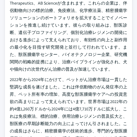
Therapeutics、AB Scienceが含まれます。これらの企業は、伴
侶動物向けの標的治療、免疫療法、化学療法薬、精密腫瘍学
ソリューションのポートフォリオを拡大することでイノベー
ションを推進し続けています。彼らの取り組みは、獣医診
断、遺伝子プロファイリング、個別化治療レジメンの開発に
おける進歩によって支えられており、有効性の向上と副作用
の最小化を目指す研究開発と並行して行われています。ま
た、獣医腫瘍学センター、バイオテクノロジー企業、研究機
関間の戦略的提携により、治療パイプラインが強化され、犬
や猫向けの次世代がん治療の普及が加速しています。
2022年から2024年にかけて、ペットがん治療市場は一貫した
堅調な成長を遂げました。これは伴侶動物のがん発症率の上
昇、ペット所有率の増加、高度な獣医腫瘍学ケアへの投資意
欲の高まりによって支えられています。世界市場は2022年の
約4億1,260万ドルから2024年には4億7,710万ドルに拡大し、こ
れは免疫療法、標的治療、併用治療レジメンの普及拡大と、
獣医療の早期診断能力の向上によってけん引されました。こ
の成長はさらに、精密腫瘍学の技術的進歩、専門的な獣医腫