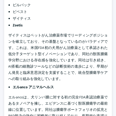
ビルバック
ビベスト
ザイティス
Zoetis
ザイティスはペットがん治療薬市場でリーディングポジショ
ンを確立しており、その基盤となっているのがパラディアで
す。これは、米国FDA初の犬用がん治療薬として承認された
低分子ターゲット型イノベーションであり、同社の獣医腫瘍
学分野における存在感を強化しています。同社は引き続き、
AI搭載の細胞診ツールなどの診断技術の進歩により、早期が
ん発見と臨床意思決定を支援することで、統合型腫瘍学ケア
への取り組みを強化しています。
エルanco アニマルヘルス
エルancoは、犬リンパ腫に対する初の完全FDA承認治療薬で
あるタノベアを擁し、エビデンスに基づく獣医腫瘍学の最前
線に位置しています。同社は腫瘍学ポートフォリオの拡充と
R&D能力の強化に戦略的に取り組んでおり、長期的な市場リ