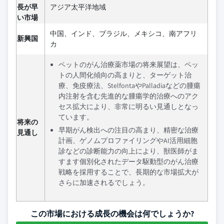
長が早
アジア太平洋地域
い市場
中国、インド、ブラジル、メキシコ、南アフリ
新興国
カ
ペットのがん治療薬市場の将来展望は、ペッ
トの人間化傾向の高まりと、ターゲット治
療、免疫療法、StelfontaやPalladiaなどの腫瘍
内注射を含む先進的な腫瘍学的治療へのアク
セス拡大により、非常に明るい見通しとなっ
ています。
将来の
早期がん検出への注目の高まり、精密な治療
見通し
計画、ゲノムプロファイリングやAI活用細胞
診などの診断能力の向上により、獣医師がま
すます個別化されたデータ駆動型のがん治療
戦略を採用することで、長期的な市場拡大が
さらに加速されるでしょう。
この市場における成長の機会は何でしょうか?