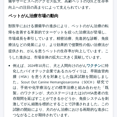
瘍学サービスへのアクセス拡大、高齢ペットのQOLと生存率
向上への注目の高まりによって支えられています。
ペットがん治療市場の動向
獣医学における腫瘍学の進歩により、ペットのがん治療の転
帰を改善する革新的でターゲットを絞った治療法が登場し、
市場成長を牽引しています。精密治療、先進的な診断、免疫
療法などの発展により、より効果的で侵襲性の低い治療法が
提供され、がんを患うペットの生存率が向上しています。こ
うした進歩は、市場全体の拡大に大きく貢献しています。
例えば、2024年10月に、犬と人間向けのがん
ワクチン
に特
化したバイオテック企業であるカルヴィリは、早期血管肉
腫（HSA）を患う犬を対象とした臨床試験を開始しまし
た。Scout Out Canine Hemangiosarcoma（SOCH）研究で
は、手術や化学療法などの標準治療と組み合わせた「既
製」のワクチンが、犬のステージ1または2のHSA患者の生
存期間を延ばすことができるかどうか、免疫システムを刺
激してがん細胞を標的とすることで評価されました。この
試験の開始により、犬のがん治療における画期的な進歩に
つながることが期待されています。