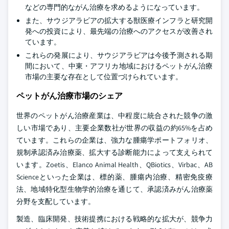
などの専門的ながん治療を求めるようになっています。
また、サウジアラビアの拡大する獣医療インフラと研究開
発への投資により、最先端の治療へのアクセスが改善され
ています。
これらの発展により、サウジアラビアは今後予測される期
間において、中東・アフリカ地域におけるペットがん治療
市場の主要な存在として位置づけられています。
ペットがん治療市場のシェア
世界のペットがん治療産業は、中程度に統合された競争の激
しい市場であり、主要企業数社が世界の収益の約65%を占め
ています。これらの企業は、強力な腫瘍学ポートフォリオ、
規制承認済み治療薬、拡大する診断能力によって支えられて
います。
Zoetis、Elanco Animal Health、QBiotics、Virbac、AB
Scienceといった企業は、標的薬、腫瘍内治療、精密免疫療
法、地域特化型生物学的治療を通じて、承認済みがん治療薬
分野を支配しています。
製造、臨床開発、技術提携における戦略的な拡大が、競争力