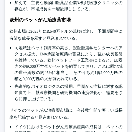
加えて、主要な動物用医薬品企業や動物医療クリニックの
存在が、市場成長を一層後押ししている。
欧州のペットがん治療薬市場
欧州市場は2025年に8,540万ドルの規模に達し、予測期間中に
有望な成長を示すと見込まれている。
同地域はペット飼育率の高さ、獣医腫瘍学センターへのア
クセス拡大、EMA承認治療薬の普及により、強い成長基盤
を維持している。欧州ペットフード工業会によると、EU圏
内の約9,000万世帯がペットを飼育しており、これは同地域
の世帯総数の約46%に相当し、そのうち約1億1,000万匹の
猫と9,000万匹の犬が飼われている。
先進的なバイオロジクスの採用、早期がん症状に対する認
知度向上、獣医療機関と研究機関の連携強化が、需要をさ
らに押し上げている。
ドイツのペットがん治療薬市場は、今後数年間で著しい成長
率を記録すると見込まれている。
ドイツにおけるペットがん治療薬産業の成長は、ペットの