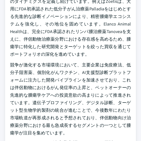
のダイナミクスを定義し続けています。例えばZoetisは、犬
用にFDA初承認された低分子がん治療薬Palladiaをはじめとす
る先進的な診断イノベーションにより、精密腫瘍学エコシス
テムを強化し、その地位を固めています。Elanco Animal
Healthは、完全にFDA承認されたリンパ腫治療薬Tanoveaを支
えに、伴侶動物治療薬分野における存在感を高めるため、腫
瘍学に特化した研究開発とターゲットを絞った買収を通じて
ポートフォリオの深化を進めています。
競争が激化する市場環境において、主要企業は免疫療法、低
分子阻害薬、個別化がんワクチン、AI支援型診断プラットフ
ォームに注力した開発パイプラインを加速させており、これ
は伴侶動物におけるがん発症率の上昇と、ペットオーナーの
先進的な腫瘍学ケアへの投資意欲の高まりによって推進され
ています。遺伝子プロファイリング、デジタル診断、ターゲ
ット型生物学的製剤の統合が進むことで、今後数年にわたり
市場軌道が再形成されると予想されており、伴侶動物向け治
療薬分野における最も急成長するセグメントの一つとして腫
瘍学が注目を集めています。