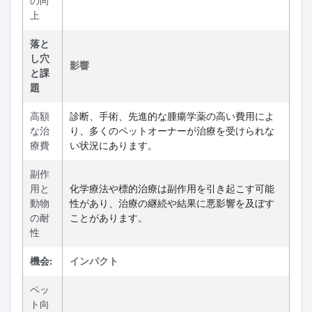
の向
上
落と
し穴
影響
と課
題
高額
診断、手術、先進的な腫瘍学薬の高い費用によ
な治
り、多くのペットオーナーが治療を受けられな
療費
い状況にあります。
副作
用と
化学療法や標的治療は副作用を引き起こす可能
動物
性があり、治療の継続や結果に悪影響を及ぼす
の耐
ことがあります。
性
機会:
インパクト
ペッ
ト向