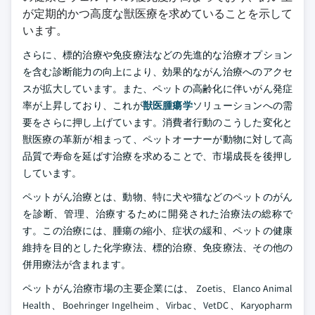
が定期的かつ高度な獣医療を求めていることを示して
います。
さらに、標的治療や免疫療法などの先進的な治療オプション
を含む診断能力の向上により、効果的ながん治療へのアクセ
スが拡大しています。また、ペットの高齢化に伴いがん発症
率が上昇しており、これが
獣医腫瘍学
ソリューションへの需
要をさらに押し上げています。消費者行動のこうした変化と
獣医療の革新が相まって、ペットオーナーが動物に対して高
品質で寿命を延ばす治療を求めることで、市場成長を後押し
しています。
ペットがん治療とは、動物、特に犬や猫などのペットのがん
を診断、管理、治療するために開発された治療法の総称で
す。この治療には、腫瘍の縮小、症状の緩和、ペットの健康
維持を目的とした化学療法、標的治療、免疫療法、その他の
併用療法が含まれます。
ペットがん治療市場の主要企業には、 Zoetis、Elanco Animal
Health、Boehringer Ingelheim、Virbac、VetDC、Karyopharm