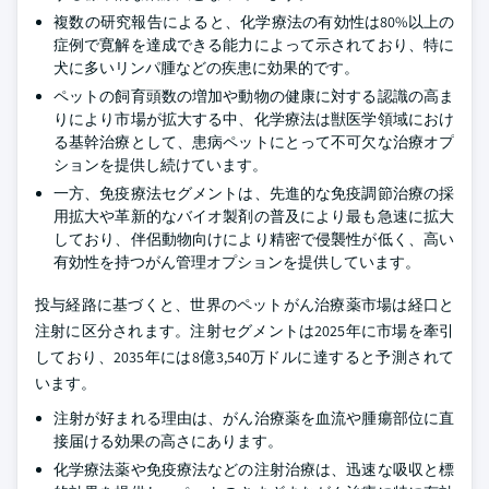
複数の研究報告によると、化学療法の有効性は80%以上の
症例で寛解を達成できる能力によって示されており、特に
犬に多いリンパ腫などの疾患に効果的です。
ペットの飼育頭数の増加や動物の健康に対する認識の高ま
りにより市場が拡大する中、化学療法は獣医学領域におけ
る基幹治療として、患病ペットにとって不可欠な治療オプ
ションを提供し続けています。
一方、免疫療法セグメントは、先進的な免疫調節治療の採
用拡大や革新的なバイオ製剤の普及により最も急速に拡大
しており、伴侶動物向けにより精密で侵襲性が低く、高い
有効性を持つがん管理オプションを提供しています。
投与経路に基づくと、世界のペットがん治療薬市場は経口と
注射に区分されます。注射セグメントは2025年に市場を牽引
しており、2035年には8億3,540万ドルに達すると予測されて
います。
注射が好まれる理由は、がん治療薬を血流や腫瘍部位に直
接届ける効果の高さにあります。
化学療法薬や免疫療法などの注射治療は、迅速な吸収と標