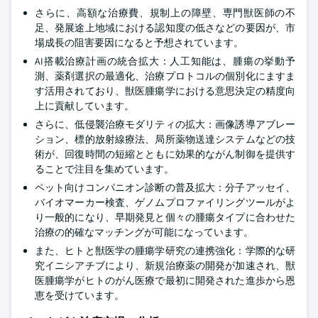
さらに、高額な治療費、規制上の障壁、専門獣医師の不
足、発展途上地域における認知度の低さなどの要因が、市
場成長の阻害要因になると予想されています。
AI搭載治療計画の統合拡大：人工知能は、腫瘍の挙動予
測、薬剤選択の最適化、治療プロトコルの個別化にますま
す活用されており、獣医腫瘍学における意思決定の精度向
上に貢献しています。
さらに、低侵襲治療モダリティの拡大：画像誘導アブレー
ション、標的放射線療法、局所薬物送達システムなどの技
術が、回復時間の短縮とともに効果的ながん制御を提供す
ることで注目を集めています。
ペット向けコンパニオン診断の普及拡大：分子アッセイ、
バイオマーカー検査、ゲノムプロファイリングツールがよ
り一般的になり、早期発見と個々の腫瘍タイプに合わせた
治療の的確なマッチングが可能になっています。
また、ヒトと獣医学の腫瘍学研究の連携強化：学際的な研
究イニシアチブにより、新規治療薬の開発が加速され、獣
医腫瘍学がヒトのがん医療で最初に開発された進歩から恩
恵を受けています。