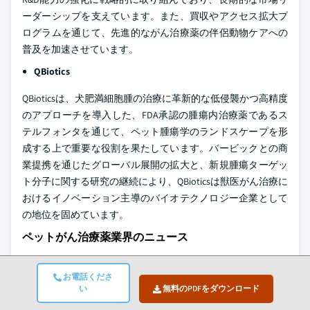
ーダーシップを支えています。また、買収やアクセス拡大プ
ログラムを通じて、先進的ながん治療薬の伴侶動物ケアへの
普及を加速させています。
QBiotics
QBioticsは、犬肥満細胞腫の治療に革新的な低侵襲かつ高精度
のアプローチを導入した、FDA承認の腫瘍内治療薬であるス
テルフォンタを通じて、ペット腫瘍学のランドスケープを形
成する上で重要な役割を果たしています。バービックとの商
業提携を通じたグローバル展開の拡大と、新規腫瘍ターゲッ
ト分子に関する研究の継続により、QBioticsは獣医がん治療に
おけるイノベーション主導のバイオテクノロジー企業として
の地位を固めています。
ペットがん治療薬業界のニュース
2024年8月、ワンヘルスカンパニーのフラッグシップブラ
ンドであるFidoCureが、米国特許商標庁（USPTO）から犬
お電話くださ
い
無料のPDFをダウンロード
のがん治療を目的とした革新的なターゲット治療薬とバイ
オマーカーに関する特許を取得しました。この新しい治療