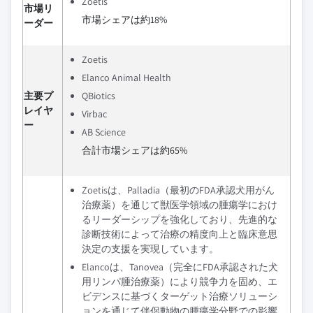
Zoetis
市場リ
市場シェアは約18%
ーダー
Zoetis
Elanco Animal Health
主要プ
QBiotics
レイヤ
Virbac
ー
AB Science
合計市場シェアは約65%
Zoetisは、Palladia（最初のFDA承認犬用がん
治療薬）を通じて獣医学領域の腫瘍学におけ
るリーダーシップを強化しており、先進的な
診断技術によって治療の精度向上と臨床意思
決定の支援を実現しています。
Elancoは、Tanovea（完全にFDA承認された犬
用リンパ腫治療薬）により競争力を固め、エ
ビデンスに基づくターゲット治療ソリューシ
ョンを通じて伴侶動物の腫瘍学分野での影響