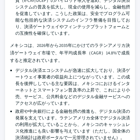
貨（e-CNY/DCEP）のパイロット導入を進め、デジタル決済
システムの普及を拡大し、現金の使用を減らし、金融包摂
を促進しています。こうした政策は、安全でプログラム可
能な包括的な決済システムのインフラ整備を目指してお
り、決済ゲートウェイやフィンテックプラットフォームと
の互換性を確保しています。
メキシコは、2026年から2035年にかけてのラテンアメリカ決
済ゲートウェイ市場で、年平均成長率（CAGR）14.8%で成長
すると推定されています。
デジタル決済エコシステムが急速に拡大しており、決済ゲ
ートウェイ事業者の収益向上につながっています。この成
長を後押ししている主な要因は、メキシコにおけるインタ
ーネットとスマートフォン普及率の上昇で、これにより小
売、サービス、公共料金などのデジタル金融サービスへの
アクセスが広がっています。
政府や中央銀行による金融包摂の推進も、デジタル決済の
発展を支えています。ラテンアメリカ全体でデジタル決済
の利用が拡大していることから、メキシコのキャッシュレ
ス化推進にも良い影響を与えています（ただし、国全体の
決済統計は政府ポータルで一元管理されていません）。