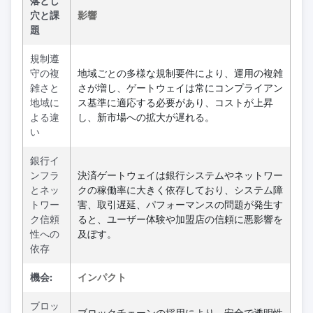
落とし
穴と課
影響
題
規制遵
守の複
地域ごとの多様な規制要件により、運用の複雑
雑さと
さが増し、ゲートウェイは常にコンプライアン
地域に
ス基準に適応する必要があり、コストが上昇
よる違
し、新市場への拡大が遅れる。
い
銀行イ
ンフラ
決済ゲートウェイは銀行システムやネットワー
とネッ
クの稼働率に大きく依存しており、システム障
トワー
害、取引遅延、パフォーマンスの問題が発生す
ク信頼
ると、ユーザー体験や加盟店の信頼に悪影響を
性への
及ぼす。
依存
機会:
インパクト
ブロッ
ブロックチェーンの採用により、安全で透明性