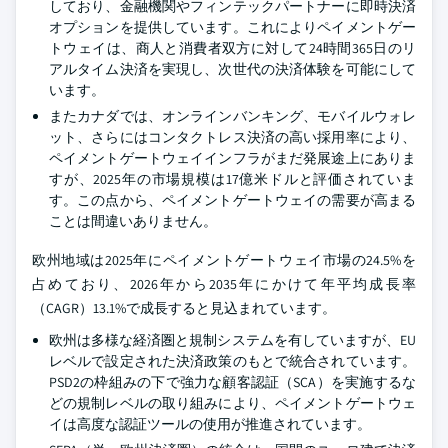
しており、金融機関やフィンテックパートナーに即時決済
オプションを提供しています。これによりペイメントゲー
トウェイは、商人と消費者双方に対して24時間365日のリ
アルタイム決済を実現し、次世代の決済体験を可能にして
います。
またカナダでは、オンラインバンキング、モバイルウォレ
ット、さらにはコンタクトレス決済の高い採用率により、
ペイメントゲートウェイインフラがまだ発展途上にありま
すが、2025年の市場規模は17億米ドルと評価されていま
す。この点から、ペイメントゲートウェイの需要が高まる
ことは間違いありません。
欧州地域は2025年にペイメントゲートウェイ市場の24.5%を
占めており、2026年から2035年にかけて年平均成長率
（CAGR）13.1%で成長すると見込まれています。
欧州は多様な経済圏と規制システムを有していますが、EU
レベルで設定された決済政策のもとで統合されています。
PSD2の枠組みの下で強力な顧客認証（SCA）を実施するな
どの規制レベルの取り組みにより、ペイメントゲートウェ
イは高度な認証ツールの使用が推進されています。