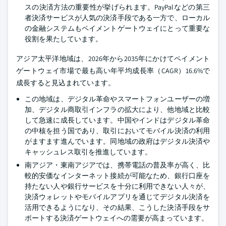
スの決済方法の重要性が挙げられます。PayPalなどの第三
者決済サービスが人気の決済手段である一方で、ローカル
の金融システムもペイメントゲートウェイにとって重要な
役割を果たしています。
アジア太平洋地域は、2026年から2035年にかけてペイメント
ゲートウェイ市場で最も高い年平均成長率（CAGR）16.6%で
成長すると見込まれています。
この地域は、デジタル革命やスマートフォンユーザーの増
加、デジタル商取引インフラの拡大により、他地域と比較
して急速に成長しています。中国やインドはデジタル革命
の中核を担う国であり、取引においてモバイル決済の利用
がますます進んでいます。同地域の政府はデジタル決済や
キャッシュレス取引を推進しています。
南アジア・東南アジアでは、携帯電話の普及率が高く、比
較的安価なインターネット接続が可能なため、銀行口座を
持たない人や銀行サービスを十分に利用できない人々が、
決済ウォレットやモバイルアプリを通じてデジタル決済を
活用できるようになり、その結果、こうした決済手段をサ
ポートする決済ゲートウェイへの需要が高まっています。