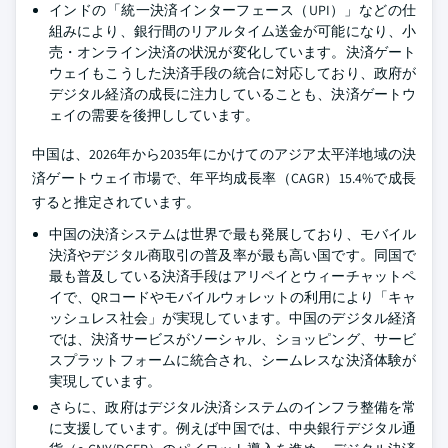
インドの「統一決済インターフェース（UPI）」などの仕
組みにより、銀行間のリアルタイム送金が可能になり、小
売・オンライン決済の状況が変化しています。決済ゲート
ウェイもこうした決済手段の統合に対応しており、政府が
デジタル経済の成長に注力していることも、決済ゲートウ
ェイの需要を後押ししています。
中国は、2026年から2035年にかけてのアジア太平洋地域の決
済ゲートウェイ市場で、年平均成長率（CAGR）15.4%で成長
すると推定されています。
中国の決済システムは世界で最も発展しており、モバイル
決済やデジタル商取引の普及率が最も高い国です。同国で
最も普及している決済手段はアリペイとウィーチャットペ
イで、QRコードやモバイルウォレットの利用により「キャ
ッシュレス社会」が実現しています。中国のデジタル経済
では、決済サービスがソーシャル、ショッピング、サービ
スプラットフォームに統合され、シームレスな決済体験が
実現しています。
さらに、政府はデジタル決済システムのインフラ整備を常
に支援しています。例えば中国では、中央銀行デジタル通