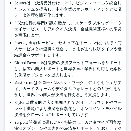
Squareは、決済受け付け、POS、ビジネスツールを統合し
たシステムを提供し、中小企業のオンボーディングと決済
データ管理を簡素化します。
FISは銀行の専門知識を活かし、スケーラブルなゲートウ
ェイサービス、リアルタイム決済、金融機関基準への準拠
を実現します。
Fiservは金融サービス、セキュアなトークン化、銀行・商
人サービスとの連携を統合し、さまざまな決済タイプや継
続課金をサポートします。
Global Paymentsは複数の決済プラットフォームをサポート
し、幅広い商人サポートと世界各国の業界に対応した柔軟
な決済オプションを提供します。
Mastercardはグローバルネットワーク、強固なセキュリテ
ィ、カードスキームやデジタルウォレットとの互換性を活
かし、世界中の商人が決済を行えるよう支援します。
PayPalは世界的に広く認知されており、アカウントやウォ
レット機能により決済を簡素化し、オンライン・モバイル
決済をグローバルにサポートしています。
Stripeは開発者に優しいAPIを提供し、カスタマイズ可能な
決済オプションや国内外の決済をサポートしており、デジ