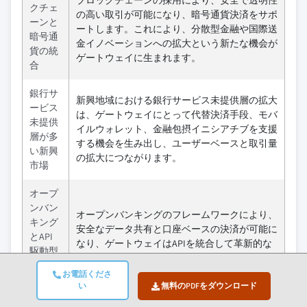
クチェ
の高い取引が可能になり、暗号通貨決済をサポ
ーンと
ートします。これにより、分散型金融や国際送
暗号通
金イノベーションへの拡大という新たな機会が
貨の統
ゲートウェイに生まれます。
合
銀行サ
新興地域における銀行サービス未提供層の拡大
ービス
は、ゲートウェイにとって代替決済手段、モバ
未提供
イルウォレット、金融包摂イニシアチブを支援
層が多
する機会を生み出し、ユーザーベースと取引量
い新興
の拡大につながります。
市場
オープ
ンバン
オープンバンキングのフレームワークにより、
キング
安全なデータ共有と口座ベースの決済が可能に
とAPI
なり、ゲートウェイはAPIを統合して革新的な
駆動型
サービス、改善された決済ルーティング、顧客
エコシ
体験の向上を実現できます。
お電話くださ
ステム
い
無料のPDFをダウンロード
の拡大