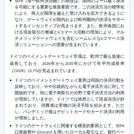
SEPA（単一欧州決済圏）の統合は、国間のユーロ建て決済
を可能にする重要な推進要因です。この決済方法の標準化
により、商人が国境を越えた受け入れを拡大できるように
なり、ゲートウェイが国内および欧州圏内の決済をサポー
トするインセンティブが高まります。また、欧州各国にお
ける現金取引の漸減とeコマース活動の増加により、マル
チメソッドゲートウェイを含むシームレスなeコマース決
済ソリューションへの需要が生まれています。
ドイツのペイメントゲートウェイ市場は、欧州で最も急速に
成長しており、2026年から2035年にかけて年平均成長率
（CAGR）15.7%が見込まれています。
ドイツのペイメントゲートウェイ業界は同国の決済行動を
反映しており、やや伝統的ながらも電子決済方法に対して
開放的です。特に電子商取引の分野で電子決済方法の利用
が増加していますが、ドイツでは依然として現金決済が好
まれており、消費者は実物の決済手段を好みます。ただ
し、パンデミック後はデビットカードやカード決済の利用
が増加しました。
ドイツのゲートウェイに関連する構造的要因として、SEPA
口座振替や Girocard を用いたローカル取引など、銀行ベー