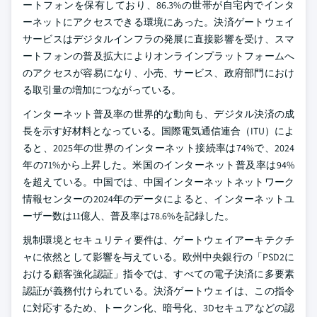
ートフォンを保有しており、86.3%の世帯が自宅内でインタ
ーネットにアクセスできる環境にあった。決済ゲートウェイ
サービスはデジタルインフラの発展に直接影響を受け、スマ
ートフォンの普及拡大によりオンラインプラットフォームへ
のアクセスが容易になり、小売、サービス、政府部門におけ
る取引量の増加につながっている。
インターネット普及率の世界的な動向も、デジタル決済の成
長を示す好材料となっている。国際電気通信連合（ITU）によ
ると、2025年の世界のインターネット接続率は74%で、2024
年の71%から上昇した。米国のインターネット普及率は94%
を超えている。中国では、中国インターネットネットワーク
情報センターの2024年のデータによると、インターネットユ
ーザー数は11億人、普及率は78.6%を記録した。
規制環境とセキュリティ要件は、ゲートウェイアーキテクチ
ャに依然として影響を与えている。欧州中央銀行の「PSD2に
おける顧客強化認証」指令では、すべての電子決済に多要素
認証が義務付けられている。決済ゲートウェイは、この指令
に対応するため、トークン化、暗号化、3Dセキュアなどの認