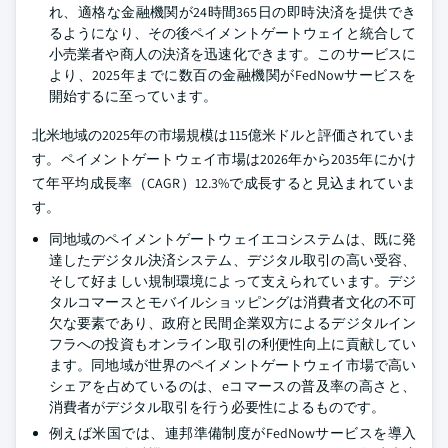
れ、適格な金融機関が24時間365日の即時決済を提供でき
るようになり、その後ペイメントゲートウェイと統合して
小売業者や商人の決済を迅速化できます。このサービスに
より、2025年までに数百の金融機関がFedNowサービスを
開始するに至っています。
北米地域の2025年の市場規模は115億米ドルと評価されていま
す。ペイメントゲートウェイ市場は2026年から2035年にかけ
て年平均成長率（CAGR）12.3%で成長すると見込まれていま
す。
同地域のペイメントゲートウェイエコシステムは、既に発
達したデジタル決済システム、デジタル取引の高い受容、
そして好ましい規制環境によって支えられています。デジ
タルコマースとモバイルショッピングは消費者文化の不可
欠な要素であり、政府と民間企業双方によるデジタルイン
フラへの投資もオンライン取引の利便性向上に貢献してい
ます。同地域が世界のペイメントゲートウェイ市場で高い
シェアを占めているのは、eコマースの普及率の高さと、
消費者がデジタル取引を行う必要性によるものです。
例えば米国では、連邦準備制度がFedNowサービスを導入