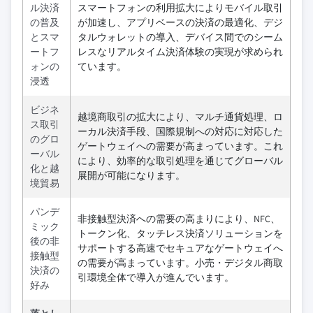
ル決済
スマートフォンの利用拡大によりモバイル取引
の普及
が加速し、アプリベースの決済の最適化、デジ
とスマ
タルウォレットの導入、デバイス間でのシーム
ートフ
レスなリアルタイム決済体験の実現が求められ
ォンの
ています。
浸透
ビジネ
越境商取引の拡大により、マルチ通貨処理、ロ
ス取引
ーカル決済手段、国際規制への対応に対応した
のグロ
ゲートウェイへの需要が高まっています。これ
ーバル
により、効率的な取引処理を通じてグローバル
化と越
展開が可能になります。
境貿易
パンデ
非接触型決済への需要の高まりにより、NFC、
ミック
トークン化、タッチレス決済ソリューションを
後の非
サポートする高速でセキュアなゲートウェイへ
接触型
の需要が高まっています。小売・デジタル商取
決済の
引環境全体で導入が進んでいます。
好み