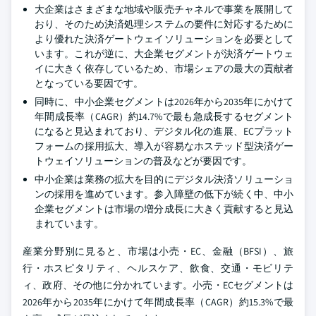
大企業はさまざまな地域や販売チャネルで事業を展開して
おり、そのため決済処理システムの要件に対応するために
より優れた決済ゲートウェイソリューションを必要として
います。これが逆に、大企業セグメントが決済ゲートウェ
イに大きく依存しているため、市場シェアの最大の貢献者
となっている要因です。
同時に、中小企業セグメントは2026年から2035年にかけて
年間成長率（CAGR）約14.7%で最も急成長するセグメント
になると見込まれており、デジタル化の進展、ECプラット
フォームの採用拡大、導入が容易なホステッド型決済ゲー
トウェイソリューションの普及などが要因です。
中小企業は業務の拡大を目的にデジタル決済ソリューショ
ンの採用を進めています。参入障壁の低下が続く中、中小
企業セグメントは市場の増分成長に大きく貢献すると見込
まれています。
産業分野別に見ると、市場は小売・EC、金融（BFSI）、旅
行・ホスピタリティ、ヘルスケア、飲食、交通・モビリテ
ィ、政府、その他に分かれています。小売・ECセグメントは
2026年から2035年にかけて年間成長率（CAGR）約15.3%で最