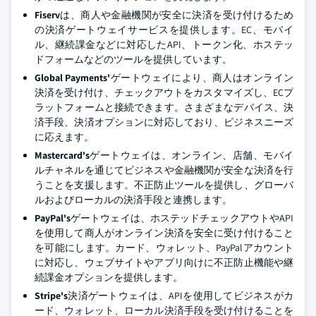
Fiserv
は、商人や金融機関が安全に決済を受け付けるため
の決済ゲートウェイサービスを提供します。EC、モバイ
ル、継続課金などに対応したAPI、トークン化、ホステッ
ドフォームなどのツールを提供しています。
Global Payments'
ゲートウェイにより、商人はオンライン
決済を受け付け、チェックアウトをカスタマイズし、ECプ
ラットフォームと接続できます。さまざまなデバイス、決
済手段、決済オプションに対応しており、ビジネスニーズ
に応えます。
Mastercard's
ゲートウェイは、オンライン、店舗、モバイ
ルチャネルを通じてビジネスや金融機関が安全な決済を行
うことを支援します。不正防止ツールを提供し、グローバ
ルおよびローカルの決済手段と連携します。
PayPal's
ゲートウェイは、ホステッドチェックアウトやAPI
を使用して商人がオンライン決済を安全に受け付けること
を可能にします。カード、ウォレット、PayPalアカウント
に対応し、ウェブサイトやアプリ向けに不正防止機能や継
続課金オプションを提供します。
Stripe's
決済ゲートウェイは、APIを使用してビジネスがカ
ード、ウォレット、ローカル決済手段を受け付けることを