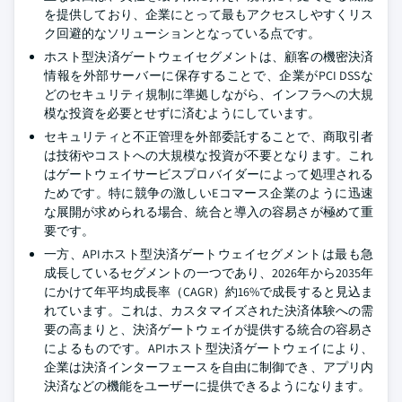
を提供しており、企業にとって最もアクセスしやすくリス
ク回避的なソリューションとなっている点です。
ホスト型決済ゲートウェイセグメントは、顧客の機密決済
情報を外部サーバーに保存することで、企業がPCI DSSな
どのセキュリティ規制に準拠しながら、インフラへの大規
模な投資を必要とせずに済むようにしています。
セキュリティと不正管理を外部委託することで、商取引者
は技術やコストへの大規模な投資が不要となります。これ
はゲートウェイサービスプロバイダーによって処理される
ためです。特に競争の激しいEコマース企業のように迅速
な展開が求められる場合、統合と導入の容易さが極めて重
要です。
一方、APIホスト型決済ゲートウェイセグメントは最も急
成長しているセグメントの一つであり、2026年から2035年
にかけて年平均成長率（CAGR）約16%で成長すると見込ま
れています。これは、カスタマイズされた決済体験への需
要の高まりと、決済ゲートウェイが提供する統合の容易さ
によるものです。APIホスト型決済ゲートウェイにより、
企業は決済インターフェースを自由に制御でき、アプリ内
決済などの機能をユーザーに提供できるようになります。