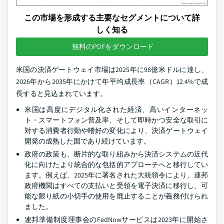
この市場を形成する主要なセグメントについて詳
しく知る
無料のPDFをダウンロード
米国の決済ゲートウェイ市場は2025年に98億米ドルに達し、
2026年から2035年にかけて年平均成長率（CAGR）12.4%で成
長すると見込まれています。
米国は高度にデジタル化された経済、高いインターネッ
ト・スマートフォン普及率、そして即時かつ安全な取引に
対する消費者行動や嗜好の変化により、決済ゲートウェイ
開発の成熟した国であり続けています。
政府の政策も、断片的な取り組みから決済システムの近代
化に向けたより統合的な包括的アプローチへと移行してい
ます。例えば、2025年に署名された大統領令により、連邦
政府機関はすべての支払いと受領を電子決済に移行し、可
能な限り紙の小切手の使用を廃止することが義務付けられ
ました。
連邦準備制度理事会のFedNowサービスは2023年に開始さ