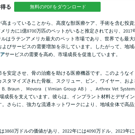
を得る
無料のPDFをダウンロード
が高まっていることから、高度な獣医療ケア、手術を含む投資
アメリカに1億8700万匹のペットがいると推定されており、2017年
ブラジルはラテンアメリカ最大のペット市場であり、世界でも最
およびサービスの需要増加を示しています。したがって、地域
ア
サービスの需要を高め、市場成長を促進しています。
節を安定させ、骨の治癒を助ける医療機器です。このようなイ
カスタマイズされた骨板、スクリュー、ピン、ワイヤー、およ
aun、Movora（Vimian Group AB）、Arthrex Vet Systems
全体的な市場成長を支えています。彼らは、インプラント材料とデザイ
す。さらに、強力な流通ネットワークにより、地域全体で高品
60万ドルの価値があり、2022年には4090万ドル、2023年に