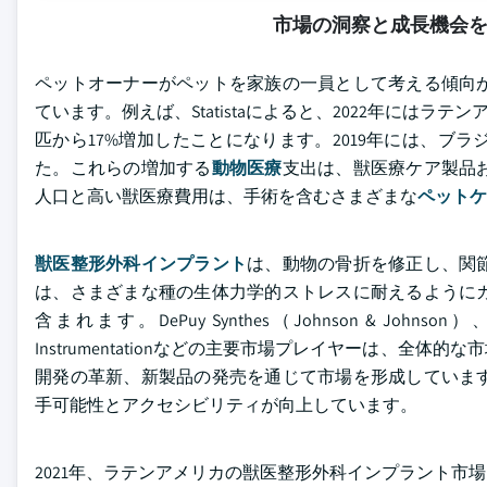
市場の洞察と成長機会
ペットオーナーがペットを家族の一員として考える傾向
ています。例えば、Statistaによると、2022年にはラテン
匹から17%増加したことになります。2019年には、
た。これらの増加する
動物医療
支出は、獣医療ケア製品
人口と高い獣医療費用は、手術を含むさまざまな
ペットケ
獣医整形外科インプラント
は、動物の骨折を修正し、関
は、さまざまな種の生体力学的ストレスに耐えるように
含まれます。DePuy Synthes（Johnson & Johnson）、B. Br
Instrumentationなどの主要市場プレイヤーは、
開発の革新、新製品の発売を通じて市場を形成していま
手可能性とアクセシビリティが向上しています。
2021年、ラテンアメリカの獣医整形外科インプラント市場は38