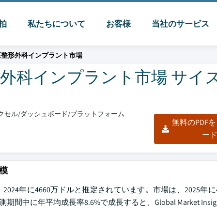
脈拍
私たちについて
お客様
当社のサービス
医整形外科インプラント市場
外科インプラント市場 サイ
/エクセル/ダッシュボード/プラットフォーム
無料のPDF
ー
模
4年に4660万ドルと推定されています。市場は、2025年に4
年平均成長率8.6%で成長すると、Global Market Insight