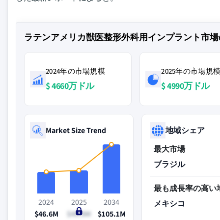
ラテンアメリカ獣医整形外科用インプラント市場
2024年の市場規模
2025年の市場規
$ 4660万ドル
$ 4990万ドル
Market Size Trend
地域シェア
最大市場
ブラジル
最も成長率の高い
2024
2025
2034
メキシコ
$46.6M
$49.9M
$105.1M