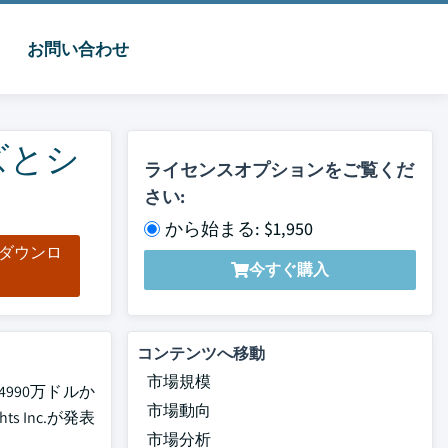
お問い合わせ
ズとシ
ライセンスオプションをご覧くだ
さい:
から始まる: $1,950
をダウンロ
今すぐ購入
ド
コンテンツへ移動
市場規模
990万ドルか
市場動向
s Inc.が発表
市場分析