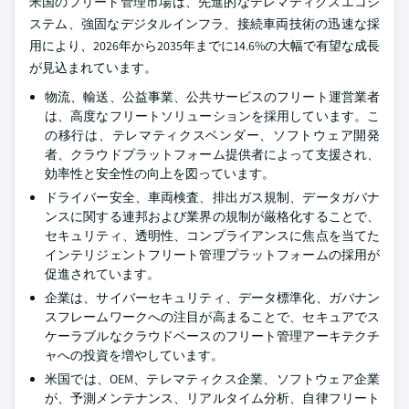
米国のフリート管理市場は、先進的なテレマティクスエコシ
ステム、強固なデジタルインフラ、接続車両技術の迅速な採
用により、2026年から2035年までに14.6%の大幅で有望な成長
が見込まれています。
物流、輸送、公益事業、公共サービスのフリート運営業者
は、高度なフリートソリューションを採用しています。こ
の移行は、テレマティクスベンダー、ソフトウェア開発
者、クラウドプラットフォーム提供者によって支援され、
効率性と安全性の向上を図っています。
ドライバー安全、車両検査、排出ガス規制、データガバナ
ンスに関する連邦および業界の規制が厳格化することで、
セキュリティ、透明性、コンプライアンスに焦点を当てた
インテリジェントフリート管理プラットフォームの採用が
促進されています。
企業は、サイバーセキュリティ、データ標準化、ガバナン
スフレームワークへの注目が高まることで、セキュアでス
ケーラブルなクラウドベースのフリート管理アーキテクチ
ャへの投資を増やしています。
米国では、OEM、テレマティクス企業、ソフトウェア企業
が、予測メンテナンス、リアルタイム分析、自律フリート