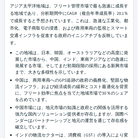
アジア太平洋地域は、フリート管理市場で最も急速に成長す
る地域であり、分析期間中にCAGR（複合年率成長率）20.1％
で成長すると予想されています。これは、急速な工業化、都
市化、電子商取引の浸透、および商用車両の監視とスマート
交通インフラを促進する政府のイニシアチブを反映していま
す。
この地域は、日本、韓国、オーストラリアなどの高度に発
展した市場から、中国、インド、東南アジアなどの急速に
発展する市場、そしてまだ初期段階の採用にある新興市場
まで、大きな多様性を示しています。
中国は、商用車両へのGPS追跡の政府の義務化、堅固な物
流インフラ、および経済成長の緩和とコスト最適化を背景
に、フリート効率に焦点を当てた地域市場で30％のシェア
を占めています。
中国市場には、地元市場の知識と政府との関係を活用する
強力な国内ソリューション提供者が存在しますが、国際ベ
ンダーはパートナーシップと地元の運営を通じて存在感を
確立しています。
インドの物流セクターは、消費税（GST）の導入により変