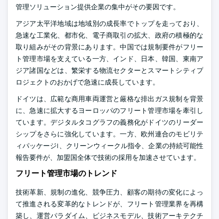
管理ソリューション提供企業の集中がその要因です。
アジア太平洋地域は地域別の成長率でトップを走っており、
急速な工業化、都市化、電子商取引の拡大、政府の積極的な
取り組みがその背景にあります。中国では規制要件がフリー
ト管理市場を支えている一方、インド、日本、韓国、東南ア
ジア諸国などは、繁栄する物流セクターとスマートシティプ
ロジェクトのおかげで急速に成長しています。
ドイツは、広範な商用車両運営と厳格な排出ガス規制を背景
に、急速に拡大するヨーロッパのフリート管理市場を牽引し
ています。デジタルタコグラフの義務化がドイツのリーダー
シップをさらに強化しています。一方、欧州連合のモビリテ
ィパッケージI、クリーンウィークル指令、企業の持続可能性
報告要件が、加盟国全体で技術の採用を加速させています。
フリート管理市場のトレンド
技術革新、規制の進化、競争圧力、顧客の期待の変化によっ
て推進される変革的なトレンドが、フリート管理業界を再構
築し、運営パラダイム、ビジネスモデル、技術アーキテクチ