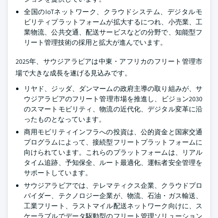
全国のIoTネットワーク、クラウドシステム、デジタルモ
ビリティプラットフォームが拡大するにつれ、小売業、工
業物流、公共交通、配送サービスなどの分野で、知能型フ
リート管理技術の採用と拡大が進んでいます。
2025年、サウジアラビアは中東・アフリカのフリート管理市
場で大きな成長を遂げる見込みです。
リヤド、ジッダ、ダンマームの政府主導の取り組みが、サ
ウジアラビアのフリート管理市場を推進し、ビジョン2030
のスマートモビリティ、物流の近代化、デジタル変革に沿
ったものとなっています。
商用モビリティインフラへの投資は、公的資金と国家交通
プログラムによって、接続型フリートプラットフォームに
向けられています。これらのプラットフォームは、リアル
タイム追跡、予知保全、ルート最適化、運転者安全管理を
サポートしています。
サウジアラビアでは、テレマティクス企業、クラウドプロ
バイダー、テクノロジー企業が、物流、石油・ガス輸送、
工業フリート、ラストマイル配送ネットワーク向けに、ス
ケーラブルでデータ駆動型のフリート管理ソリューション