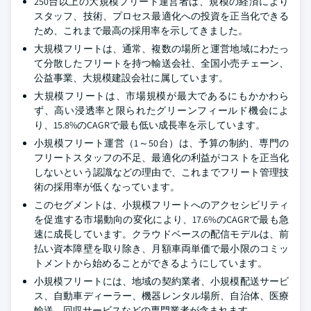
250台以上の大規模フリート運営者は、規模の経済により
スタッフ、技術、プロセス最適化への投資を正当化できる
ため、これまで最高の採用率を示してきました。
大規模フリートは、通常、複数の場所と運営地域にわたっ
て分散したフリートを持つ輸送会社、全国小売チェーン、
公益事業、大規模建設会社に属しています。
大規模フリートは、市場規模が最大であるにもかかわら
ず、高い浸透率と限られたグリーンフィールド機会によ
り、15.8%のCAGRで最も低い成長率を示しています。
小規模フリート運営（1～50台）は、予算の制約、専門の
フリートスタッフの不足、最適化の利益がコストを正当化
しないという認識などの理由で、これまでフリート管理技
術の採用率が低くなっています。
このセグメントは、小規模フリートへのアクセシビリティ
を促進する市場動向の変化により、17.6%のCAGRで最も急
速に成長しています。クラウドベースの配信モデルは、前
払い資本障壁を取り除き、月額車両単価で最小限のコミッ
トメントから始めることができるようにしています。
小規模フリートには、地域の契約業者、小規模配送サービ
ス、自動車ディーラー、機器レンタル場所、自治体、医療
輸送、回収サービスなどの専門業者が含まれます。