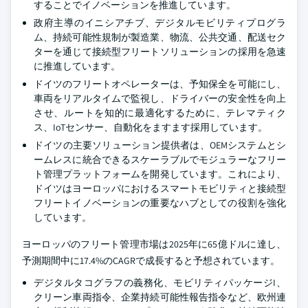
することでイノベーションを推進しています。
政府主導のイニシアチブ、デジタルモビリティプログラ
ム、持続可能性規制が製造業、物流、公共交通、配送セク
ターを通じて接続型フリートソリューションの採用を急速
に推進しています。
ドイツのフリートオペレーターは、予知保全を可能にし、
車両をリアルタイムで監視し、ドライバーの安全性を向上
させ、ルートを知的に最適化するために、テレマティク
ス、IoTセンサー、自動化をますます採用しています。
ドイツの主要ソリューション提供者は、OEMシステムとシ
ームレスに統合できるスケーラブルでモジュラーなフリー
ト管理プラットフォームを開発しています。これにより、
ドイツはヨーロッパにおけるスマートモビリティと接続型
フリートイノベーションの重要なハブとしての役割を強化
しています。
ヨーロッパのフリート管理市場は2025年に65億ドルに達し、
予測期間中に17.4%のCAGRで成長すると予想されています。
デジタルタコグラフの義務化、モビリティパッケージI、
クリーン車両指令、企業持続可能性報告指令など、欧州連