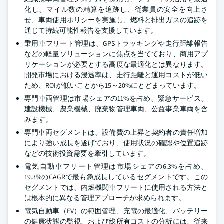
化し、マイル数の精算を追跡し、従業員の安全を向上さ
せ、車両使用ポリシーを実施し、燃料と排出ガスの追跡を
通じて持続可能性報告を支援しています。
乗用車フリート管理は、GPSトラッキングや走行距離報告
などの軽量ソリューションに焦点を当てており、商用アプ
リケーションが必要とする高度な最適化とは異なります。
開発市場における浸透率は、走行距離と運用コストが低い
ため、ROIが低いことから15～20%にとどまっています。
専門車両管理は市場シェアの11%を占め、緊急サービス、
建設機械、農業機械、廃棄物管理車両、公益事業車両を含
みます。
専門車両セグメントは、設備費の上昇と契約者の責任増加
により強い成長を遂げており、使用状況の確認や位置追跡
などの技術投資需要を牽引しています。
電気自動車フリート管理は市場シェアの6.3%を占め、
19.3%のCAGRで最も急成長しているセグメントです。この
セグメントでは、内燃機関車フリートに使用される方法と
は根本的に異なる管理アプローチが求められます。
電気自動車（EV）の範囲管理、充電の最適化、バッテリー
の健康状態の監視、および総所有コストの分析には、従来