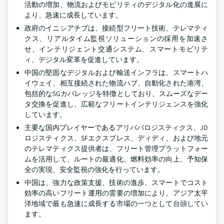
活動の増加、物流およびモビリティのデジタル化の進展に
より、急速に成長しています。
政府のイニシアチブは、接続型フリート技術、テレマティ
クス、リアルタイム監視ソリューションの採用を加速さ
せ、インテリジェント交通システム、スマートモビリテ
ィ、デジタル変革を促進しています。
中国の堅固なデジタルおよび輸送インフラは、スマートハ
イウェイ、相互接続された物流ハブ、自動化された港湾、
包括的な5Gカバレッジを特徴としており、スムーズなデー
タ交換を促進し、広範なフリートインテリジェンスを強化
しています。
主要な国内プレイヤーであるアリババロジスティクス、JD
ロジスティクス、SFエクスプレス、ディディ、および地元
のテレマティクス提供者は、フリート管理プラットフォー
ムを活用して、ルートの最適化、燃料効率の向上、予知保
全の実現、安全監視の強化を行っています。
中国は、強力な政策支援、技術の進歩、スマートでコスト
効率の高いフリート運用の需要の増加により、アジア太平
洋地域で最も急速に成長する市場の一つとして台頭してい
ます。