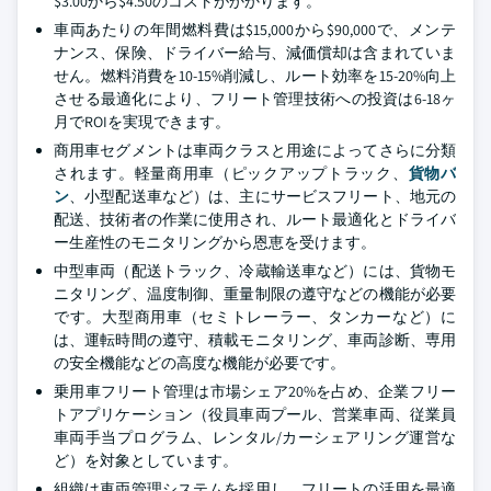
$3.00から$4.50のコストがかかります。
車両あたりの年間燃料費は$15,000から$90,000で、メンテ
ナンス、保険、ドライバー給与、減価償却は含まれていま
せん。燃料消費を10-15%削減し、ルート効率を15-20%向上
させる最適化により、フリート管理技術への投資は6-18ヶ
月でROIを実現できます。
商用車セグメントは車両クラスと用途によってさらに分類
されます。軽量商用車（ピックアップトラック、
貨物バ
ン
、小型配送車など）は、主にサービスフリート、地元の
配送、技術者の作業に使用され、ルート最適化とドライバ
ー生産性のモニタリングから恩恵を受けます。
中型車両（配送トラック、冷蔵輸送車など）には、貨物モ
ニタリング、温度制御、重量制限の遵守などの機能が必要
です。大型商用車（セミトレーラー、タンカーなど）に
は、運転時間の遵守、積載モニタリング、車両診断、専用
の安全機能などの高度な機能が必要です。
乗用車フリート管理は市場シェア20%を占め、企業フリー
トアプリケーション（役員車両プール、営業車両、従業員
車両手当プログラム、レンタル/カーシェアリング運営な
ど）を対象としています。
組織は車両管理システムを採用し、フリートの活用を最適