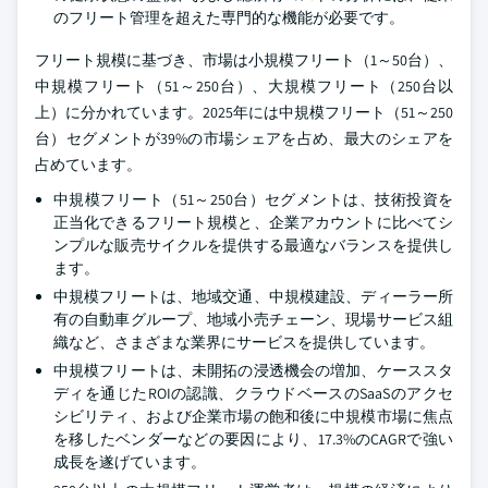
のフリート管理を超えた専門的な機能が必要です。
フリート規模に基づき、市場は小規模フリート（1～50台）、
中規模フリート（51～250台）、大規模フリート（250台以
上）に分かれています。2025年には中規模フリート（51～250
台）セグメントが39%の市場シェアを占め、最大のシェアを
占めています。
中規模フリート（51～250台）セグメントは、技術投資を
正当化できるフリート規模と、企業アカウントに比べてシ
ンプルな販売サイクルを提供する最適なバランスを提供し
ます。
中規模フリートは、地域交通、中規模建設、ディーラー所
有の自動車グループ、地域小売チェーン、現場サービス組
織など、さまざまな業界にサービスを提供しています。
中規模フリートは、未開拓の浸透機会の増加、ケーススタ
ディを通じたROIの認識、クラウドベースのSaaSのアクセ
シビリティ、および企業市場の飽和後に中規模市場に焦点
を移したベンダーなどの要因により、17.3%のCAGRで強い
成長を遂げています。