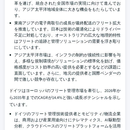
革を遂げ、統合された全国市場の実現に向けて進んでお
り、アジア太平洋地域全体に大きな機会をもたらしていま
す。
東南アジアの電子商取引の成長が最終配送のフリート拡大
を推進しています。日本は技術の最適化によりドライバー
不足に対処しており、オーストラリアの広大な地理的特性
はフリートの追跡と管理ソリューションの需要を浮き彫り
にしています。
アジア太平洋市場は、インフラの制約が接続性に影響を与
え、多様な規制環境がソリューションの標準化を妨げ、価
格感度がコスト効率の高い提供を必要とするなどの課題に
直面しています。さらに、地元の提供者と国際ベンダーの
間で激しい競争が存在しています。
ドイツはヨーロッパのフリート管理市場を牽引し、2026年か
ら2035年までのCAGRが14.4%と強い成長ポテンシャルを示し
ています。
ドイツのフリート管理技術提供者とモビリティ/物流企業
は、商用および産業用途向けにテレマティクス、AI駆動型
分析、クラウドベースのフリートプラットフォームを活用