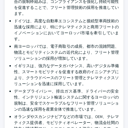
合の規制枠組みは、コンプライアンスを強化し持続可能性
を促進することで、フリート管理技術の採用を推進してい
ます。
ドイツは、高度な自動車エコシステムと接続型車両技術の
迅速な採用により、特にテレマティクスと商用フリートの
イノベーションにおいてヨーロッパ市場を牽引していま
す。
南ヨーロッパでは、電子商取引の成長、都市の混雑問題、
物流とモビリティシステムの近代化により、フリート管理
ソリューションの採用が増加しています。
イギリスは、強力なデータガバナンス、高いデジタル準備
性、スマートモビリティを促進する政府のイニシアチブに
より、クラウドベースのフリート管理とテレマティクスソ
リューションを迅速に採用しています。
データプライバシー、排出ガス基準、ドライバーの安全
性、インテリジェント輸送システムに関するヨーロッパの
規制は、安全でスケーラブルなフリート管理ソリューショ
ンの迅速な採用を産業全体で推進しています。
オランダやスカンジナビアなどの市場では、OEM、テレマ
ティクス提供者、モビリティオペレーター、物流会社間の