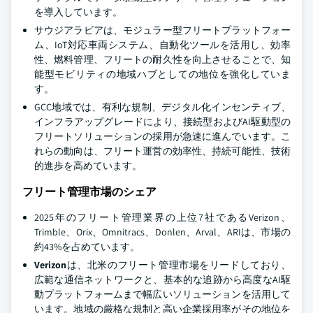
を導入しています。
サウジアラビアは、モジュラー型フリートプラットフォー
ム、IoT対応車両システム、自動化ツールを活用し、効率
性、燃料管理、フリートの耐久性を向上させることで、知
能型モビリティの地域ハブとしての地位を強化していま
す。
GCC地域では、有利な規制、デジタル化インセンティブ、
インフラアップグレードにより、接続型およびAI駆動型の
フリートソリューションの採用が急速に進んでいます。こ
れらの動向は、フリート運営の効率性、持続可能性、技術
的進歩を高めています。
フリート管理市場のシェア
2025年のフリート管理業界の上位7社であるVerizon、
Trimble、Orix、Omnitracs、Donlen、Arval、ARIは、市場の
約43%を占めています。
Verizon
は、北米のフリート管理市場をリードしており、
広範な通信ネットワークと、基本的な追跡から高度なAI駆
動プラットフォームまで幅広いソリューションを活用して
います。地域の厳格な規制と高い企業採用率がその地位を