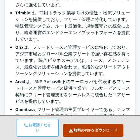
さらに強化しています。
Trimble
は、商用トラック業界向けの輸送・物流ソリュー
ションを提供しており、フリート管理に特化しています。
輸送管理システム、ルート最適化、規制遵守との統合によ
り、輸送運営のエンドツーエンドプラットフォームを提供
しています。
Orix
は、フリートリースと管理サービスに特化しており、
アジア市場とグローバル企業フリートで強い存在感を持っ
ています。統合ビジネスモデルは、リース、メンテナン
ス、最適化と技術を組み合わせ、包括的なフリートアウト
ソーシングソリューションを提供しています。
Arval
は、BNP Paribas傘下のヨーロッパを代表するフリー
トリースと管理サービス提供企業で、フルサービスリース
契約にフリート管理技術をシームレスに統合したコアサー
ビスを提供しています。
Omnitracs
, フリート管理の主要プレイヤーである、テレマ
ティクスおよび輸送最適化ソリューションを提供します。
そのプラットフォームは、長距離トラック輸送、物流、最
お電話くださ
終配送の運用効率、安全性、フリート可視性を向上させま
い
無料のPDFをダウンロード
す。