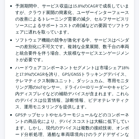
予測期間中、サービス収益は15.8%のCAGRで成長していま
すが、クラウド展開の簡素化、ユーザーインターフェース
の改善によるトレーニング需要の減少、セルフサービスリ
ソースによるサポートコストの削減などの要因でソフトウ
ェアに遅れを取っています。
ソフトウェア機能の競争が激化する中、サービスはベンダ
ーの差別化に不可欠です。複雑な企業展開、数千台の車両
と統合要件を伴う場合、大規模なサービスエンゲージメン
トが必要です。
ハードウェアコンポーネントセグメントは市場シェア18%
と17.9%のCAGRを誇り、GPS/GNSSトラッキングデバイス、
テレマティクス制御ユニット、ダッシュカム、専用モニタ
リング用のIoTセンサー、ドライバーIDリーダーやキャビン
内ディスプレイなどの補助デバイスが含まれます。これら
のデバイスは位置情報、診断情報、ビデオテレマティク
ス、運用モニタリングを提供します。
GPSチップセットやセルラーモジュールなどのコンポーネ
ントの商品化により、デバイスコストは大幅に低下してい
ます。しかし、現代のデバイスは複数の接続技術、オンボ
ード分析処理、過酷な車両環境向けのラグドデザインな