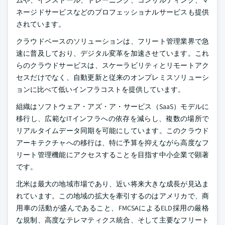
ムや、インストール、トレーニング、コンサルティング、マ
ネージドサービスなどのプロフェッショナルサービスも提供
されています。
クラウドベースのソリューションは、フリート管理業界で急
速に普及しており、デジタル変革を加速させています。これ
らのクラウドサービスは、スケーラビリティとリモートアク
セスだけでなく、自動更新と従来のオンプレミスソリューシ
ョンに比べて低いインフラコストを提供しています。
組織はソフトウェア・アズ・ア・サービス（SaaS）モデルに
移行し、広範なITインフラへの依存を減らし、複数の場所で
リアルタイムデータ同期を可能にしています。このクラウド
アーキテクチャへの移行は、特に予算を抑えながら高度なフ
リート管理機能にアクセスすることを目指す中小企業で顕著
です。
北米は最大の地域市場であり、近い将来大きな成長が見込ま
れています。この地域の拡大を牽引するのはアメリカで、商
用車の活動が盛んであること、FMCSAによるELD採用の厳格
な規制、高度なテレマティクス統合、そして主要なフリート