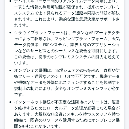
デバイスやユーザー間のリアルタイムデータ同期により、
一貫した情報の利用可能性が確保され、従来のオンプレミ
スシステムでよく見られるデータ遅延や同期の問題が解決
されます。これにより、動的な運営意思決定がサポートさ
れます。
クラウドプラットフォームは、モダンなAPIアーキテクチ
ャによって駆動され、マッピングプラットフォーム、天気
データ提供者、ERPシステム、業界固有のアプリケーショ
ンなどのサービスとのシームレスな統合を可能にします。
この統合は、従来のオンプレミスシステムの能力を超えて
います。
オンプレミス展開は、市場シェアの30%を占め、政府や防
衛フリート運営などのシナリオで不可欠です。機密データ
や機微なデータを外部にホスティングすることを規制する
規制上の制約により、安全なオンプレミスインフラが必要
です。
インターネット接続が不安定な遠隔地のフリートは、運営
を維持するためにローカルデータ処理が必要になる場合が
あります。大規模なIT投資とスキルを持つスタッフを持つ
組織は、既存のリソースを活用するためにオンプレミス展
開を好むことが多いです。