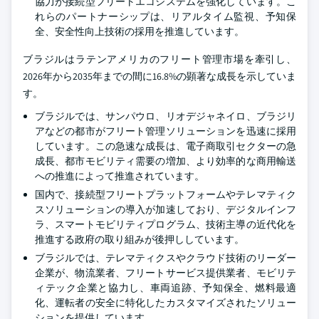
協力が接続型フリートエコシステムを強化しています。こ
れらのパートナーシップは、リアルタイム監視、予知保
全、安全性向上技術の採用を推進しています。
ブラジルはラテンアメリカのフリート管理市場を牽引し、
2026年から2035年までの間に16.8%の顕著な成長を示していま
す。
ブラジルでは、サンパウロ、リオデジャネイロ、ブラジリ
アなどの都市がフリート管理ソリューションを迅速に採用
しています。この急速な成長は、電子商取引セクターの急
成長、都市モビリティ需要の増加、より効率的な商用輸送
への推進によって推進されています。
国内で、接続型フリートプラットフォームやテレマティク
スソリューションの導入が加速しており、デジタルインフ
ラ、スマートモビリティプログラム、技術主導の近代化を
推進する政府の取り組みが後押ししています。
ブラジルでは、テレマティクスやクラウド技術のリーダー
企業が、物流業者、フリートサービス提供業者、モビリテ
ィテック企業と協力し、車両追跡、予知保全、燃料最適
化、運転者の安全に特化したカスタマイズされたソリュー
ションを提供しています。