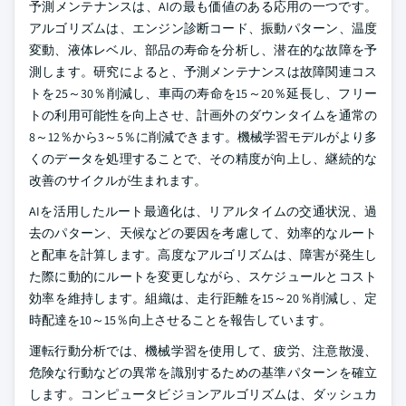
予測メンテナンスは、AIの最も価値のある応用の一つです。
アルゴリズムは、エンジン診断コード、振動パターン、温度
変動、液体レベル、部品の寿命を分析し、潜在的な故障を予
測します。研究によると、予測メンテナンスは故障関連コス
トを25～30％削減し、車両の寿命を15～20％延長し、フリー
トの利用可能性を向上させ、計画外のダウンタイムを通常の
8～12％から3～5％に削減できます。機械学習モデルがより多
くのデータを処理することで、その精度が向上し、継続的な
改善のサイクルが生まれます。
AIを活用したルート最適化は、リアルタイムの交通状況、過
去のパターン、天候などの要因を考慮して、効率的なルート
と配車を計算します。高度なアルゴリズムは、障害が発生し
た際に動的にルートを変更しながら、スケジュールとコスト
効率を維持します。組織は、走行距離を15～20％削減し、定
時配達を10～15％向上させることを報告しています。
運転行動分析では、機械学習を使用して、疲労、注意散漫、
危険な行動などの異常を識別するための基準パターンを確立
します。コンピュータビジョンアルゴリズムは、ダッシュカ