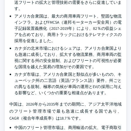
送フリートの拡大と管理技術の需要をさらに促進していま
す。
アメリカ合衆国は、最大の商用車両フリート、堅固な物流
インフラ、およびFMCSA（連邦モーターカー安全局）の電
子記録装置義務化（2017-2019年）により、82％の収益シェ
アを占めており、商用トラックにおけるテレマティクスの
採用を促進しました。
カナダの北米市場におけるシェアは、アメリカ合衆国より
も急速に成長しており、拡大する物流業務、商用車両の監
視に関する州の安全規制、およびフリートの可視性が必要
な国境を越えた貿易の増加がその要因です。
カナダ市場は、アメリカ合衆国と類似点が多いものの、キ
ューベック州の二言語（英語/フランス語）要件、州ごと
の異なる規制、極寒の気候が車両の運用とEVの採用に与え
る影響など、いくつかの重要な相違点があります。
中国は、2026年から2035年までの期間に、アジア太平洋地域
のフリート管理市場で最も急速に成長する国であり、
CAGR（複合年率成長率）は18.7％です。
中国のフリート管理市場は、商用輸送の拡大、電子商取引