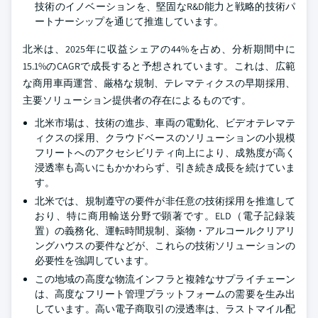
技術のイノベーションを、堅固なR&D能力と戦略的技術パ
ートナーシップを通じて推進しています。
北米は、2025年に収益シェアの44%を占め、分析期間中に
15.1%のCAGRで成長すると予想されています。これは、広範
な商用車両運営、厳格な規制、テレマティクスの早期採用、
主要ソリューション提供者の存在によるものです。
北米市場は、技術の進歩、車両の電動化、ビデオテレマテ
ィクスの採用、クラウドベースのソリューションの小規模
フリートへのアクセシビリティ向上により、成熟度が高く
浸透率も高いにもかかわらず、引き続き成長を続けていま
す。
北米では、規制遵守の要件が非任意の技術採用を推進して
おり、特に商用輸送分野で顕著です。ELD（電子記録装
置）の義務化、運転時間規制、薬物・アルコールクリアリ
ングハウスの要件などが、これらの技術ソリューションの
必要性を強調しています。
この地域の高度な物流インフラと複雑なサプライチェーン
は、高度なフリート管理プラットフォームの需要を生み出
しています。高い電子商取引の浸透率は、ラストマイル配