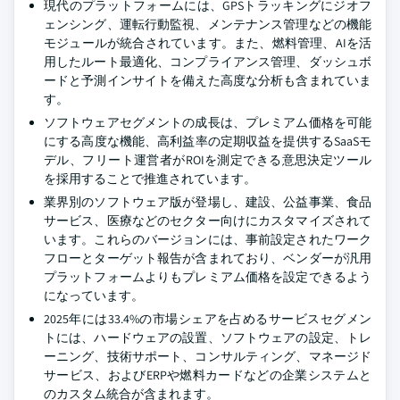
現代のプラットフォームには、GPSトラッキングにジオフ
ェンシング、運転行動監視、メンテナンス管理などの機能
モジュールが統合されています。また、燃料管理、AIを活
用したルート最適化、コンプライアンス管理、ダッシュボ
ードと予測インサイトを備えた高度な分析も含まれていま
す。
ソフトウェアセグメントの成長は、プレミアム価格を可能
にする高度な機能、高利益率の定期収益を提供するSaaSモ
デル、フリート運営者がROIを測定できる意思決定ツール
を採用することで推進されています。
業界別のソフトウェア版が登場し、建設、公益事業、食品
サービス、医療などのセクター向けにカスタマイズされて
います。これらのバージョンには、事前設定されたワーク
フローとターゲット報告が含まれており、ベンダーが汎用
プラットフォームよりもプレミアム価格を設定できるよう
になっています。
2025年には33.4%の市場シェアを占めるサービスセグメン
トには、ハードウェアの設置、ソフトウェアの設定、トレ
ーニング、技術サポート、コンサルティング、マネージド
サービス、およびERPや燃料カードなどの企業システムと
のカスタム統合が含まれます。