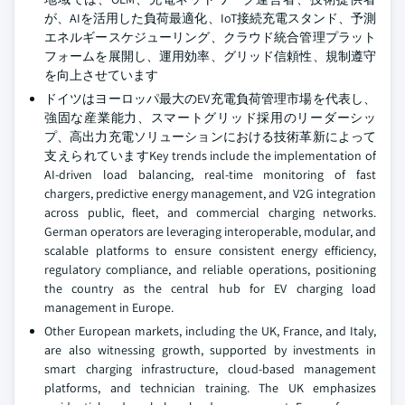
が、AIを活用した負荷最適化、IoT接続充電スタンド、予測
エネルギースケジューリング、クラウド統合管理プラット
フォームを展開し、運用効率、グリッド信頼性、規制遵守
を向上させています
ドイツはヨーロッパ最大のEV充電負荷管理市場を代表し、
強固な産業能力、スマートグリッド採用のリーダーシッ
プ、高出力充電ソリューションにおける技術革新によって
支えられていますKey trends include the implementation of
AI-driven load balancing, real-time monitoring of fast
chargers, predictive energy management, and V2G integration
across public, fleet, and commercial charging networks.
German operators are leveraging interoperable, modular, and
scalable platforms to ensure consistent energy efficiency,
regulatory compliance, and reliable operations, positioning
the country as the central hub for EV charging load
management in Europe.
Other European markets, including the UK, France, and Italy,
are also witnessing growth, supported by investments in
smart charging infrastructure, cloud-based management
platforms, and technician training. The UK emphasizes