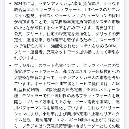
2024年には、ラテンアメリカはAI対応負荷管理、クラウド
統合型エネルギープラットフォーム、IoTベースのリアル
タイム監視、予測スケジューリングソリューションの採用
が増加することで、電気自動車充電負荷管理システム市場
の小さなが成長するシェアを占めています。需要は主に、
公共、フリート、住宅のEV充電を最適化し、グリッドの安
定性、運用効率、規制遵守を確保するために、スケーラブ
ルで信頼性の高く、知能化されたシステムを求めるOEM、
フリート運営者、充電ネットワーク提供者によって牽引さ
れています。
ブラジルは、スマート充電インフラ、クラウドベースの負
荷管理プラットフォーム、高度なエネルギー分析技術への
大規模な投資によって、ラテンアメリカ最大の市場を占め
ています。ネットワーク運営者とサービス提供者は、AI駆
動型負荷均衡、IoT接続型高速充電器、予測エネルギー管
理、モジュラーで相互運用性のあるプラットフォームを展
開し、グリッド効率を向上させ、ピーク需要を削減し、運
用パフォーマンスを最適化しています。これらのソリュー
ションにより、乗用車および商用EV充電の正確なリアルタ
イム監視、規制遵守、エネルギー利用の向上が可能とな
り、ブラジルはEV充電負荷管理の地域リーダーとしての地