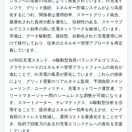
ションへの需要の増加によって推進されています。EV充電イ
ンフラ、グリッド接続、エネルギー貯蔵システムがより高度
化するにつれ、関係者は運用効率、スマートグリッド統合、
最適化された負荷分配を優先し、信頼性のある、スケーラブ
ルでコスト効率の高い充電ネットワークを確保しています。
市場は、データ駆動型、接続型、自動化された充電運用に向
けて移行しており、従来のエネルギー管理アプローチを再定
義しています。
IoT対応充電スタンド、AI駆動型負荷バランスアルゴリズム、
クラウドベースのエネルギー管理プラットフォームの統合が
進むことで、EV充電の風景が変化しています。これらの技術
により、グリッド需要のリアルタイム監視、予測負荷スケジ
ューリング、ユーティリティ、充電ネットワーク運営者、フ
リートマネージャー間のシームレスな調整が可能になりま
す。スマートメーター、テレマティクス、AI駆動型分析を活
用することで、提供者はエネルギー効率を向上させ、ピーク
負荷のストレスを軽減し、運用コストを最適化することがで
き、知的で回復力のあるEV充電エコシステムへの進化を支援
しています。