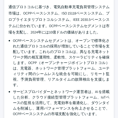
通信プロトコルに基づき、電気自動車充電負荷管理システム
市場は、OCPPベースシステム、ISO 15118ベースシステム、プ
ロプライエタリプロトコルシステム、IEEE 2030.5ベースシス
テムに分かれています。OCPPベースシステムセグメントは市
場を支配し、2024年には10億ドルの価値がありました。
OCPPベースシステムセグメントは、オープンで標準化さ
れた通信プロトコルの採用が増加していることで市場を支
配しています。これらのプロトコルは、異なる充電ネット
ワーク間の相互運用性、柔軟性、スケーラビリティを確保
します。OCPP（オープンチャージポイントプロトコル）
は、充電器、ネットワーク管理プラットフォーム、ユーテ
ィリティ間のシームレスな統合を可能にし、リモート監
視、予測負荷管理、リアルタイムの故障検出を支援しま
す。
サービスプロバイダーとネットワーク運営者は、AIを搭載
した分析、クラウド接続型管理プラットフォーム、IoTベ
ースの監視を活用して、充電効率を最適化し、ダウンタイ
ムを削減し、運用パフォーマンスを向上させることで、
OCPPベースシステムの市場支配を強化しています。