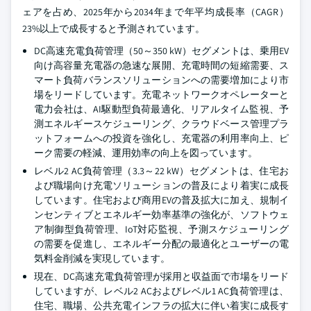
ェアを占め、2025年から2034年まで年平均成長率（CAGR）
23%以上で成長すると予測されています。
DC高速充電負荷管理（50～350 kW）セグメントは、乗用EV
向け高容量充電器の急速な展開、充電時間の短縮需要、ス
マート負荷バランスソリューションへの需要増加により市
場をリードしています。充電ネットワークオペレーターと
電力会社は、AI駆動型負荷最適化、リアルタイム監視、予
測エネルギースケジューリング、クラウドベース管理プラ
ットフォームへの投資を強化し、充電器の利用率向上、ピ
ーク需要の軽減、運用効率の向上を図っています。
レベル2 AC負荷管理（3.3～22 kW）セグメントは、住宅お
よび職場向け充電ソリューションの普及により着実に成長
しています。住宅および商用EVの普及拡大に加え、規制イ
ンセンティブとエネルギー効率基準の強化が、ソフトウェ
ア制御型負荷管理、IoT対応監視、予測スケジューリング
の需要を促進し、エネルギー分配の最適化とユーザーの電
気料金削減を実現しています。
現在、DC高速充電負荷管理が採用と収益面で市場をリード
していますが、レベル2 ACおよびレベル1 AC負荷管理は、
住宅、職場、公共充電インフラの拡大に伴い着実に成長す