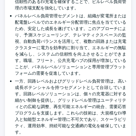
信頼性のあるEV充電を確保することで、ビルレベル負荷管
理の市場支配を強化しています。
パネルレベル負荷管理セグメントは、組織が変電所または
配電盤レベルでのエネルギー分配管理に焦点を当てている
ため、安定した成長を遂げています。このアプローチによ
り、予測スケジューリング、テレマティクスベースの監
視、自動負荷バランスを活用して、複数の回路または充電
クラスターに電力を効率的に割り当て、エネルギーの無駄
を減らし、システムの信頼性を向上させることができま
す。職場、フリート、公共充電ハブの採用が増加している
ことが、パネルレベルソリューションと専用管理プラット
フォームの需要を促進しています。
一方、回路レベルおよびグリッドレベル負荷管理は、高い
成長ポテンシャルを持つセグメントとして台頭していま
す。回路レベルソリューションは、個々の充電器に対する
細かい制御を提供し、グリッドレベル管理はユーティリテ
ィとの広範な調整、再生可能エネルギーの統合、需要応答
プログラムを支援します。これらの技術は、大規模なEV導
入と知能型エネルギー管理に不可欠であり、スケーラビリ
ティ、運用効率、持続可能な交通網の電化を確保していま
す。