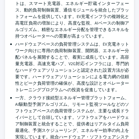
トは、スマート充電器、エネルギー貯蔵インターフェー
ス、動的負荷制御装置、通信モジュールを統合したプラッ
トフォームを提供しています。EV充電インフラの複雑化と
高電圧負荷の増加により、高度な監視、AIベースの制御ア
ルゴリズム、精密なエネルギー分配を管理できるスキルを
持つオペレーターへの需要が高まっています。
ハードウェアベースの負荷管理システムは、EV充電ネット
ワーク向けに専用の負荷制御装置、開閉器、エネルギー分
配パネルを展開することで、着実に成長しています。高容
量充電器、高速充電ハブ、V2G対応インフラには、専門的
なハードウェアソリューションと認定された設置方法が必
要です。ハードウェアソリューションによる電力網の信頼
性とピーク負荷管理の確保が、高度な設計とオペレーター
トレーニングプログラムへの投資を促進しています。
一方、クラウド接続型エネルギー管理プラットフォーム、
AI駆動型予測アルゴリズム、リモート監視ツールなどのソ
フトウェアベースの負荷管理システムが、主要な成長ドラ
イバーとして台頭しています。ソフトウェアをハードウェ
ア制御装置と統合することで、提供者はリアルタイム負荷
最適化、予測スケジューリング、エネルギー効率の向上を
実現しています。統合ハードウェア・ソフトウェアシステ