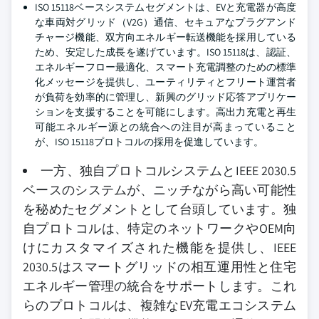
ISO 15118ベースシステムセグメントは、EVと充電器が高度
な車両対グリッド（V2G）通信、セキュアなプラグアンド
チャージ機能、双方向エネルギー転送機能を採用している
ため、安定した成長を遂げています。ISO 15118は、認証、
エネルギーフロー最適化、スマート充電調整のための標準
化メッセージを提供し、ユーティリティとフリート運営者
が負荷を効率的に管理し、新興のグリッド応答アプリケー
ションを支援することを可能にします。高出力充電と再生
可能エネルギー源との統合への注目が高まっていること
が、ISO 15118プロトコルの採用を促進しています。
一方、独自プロトコルシステムとIEEE 2030.5
ベースのシステムが、ニッチながら高い可能性
を秘めたセグメントとして台頭しています。独
自プロトコルは、特定のネットワークやOEM向
けにカスタマイズされた機能を提供し、IEEE
2030.5はスマートグリッドの相互運用性と住宅
エネルギー管理の統合をサポートします。これ
らのプロトコルは、複雑なEV充電エコシステム