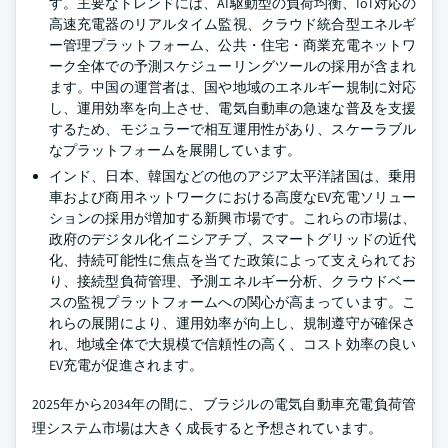
す。主要なトレンドには、AI駆動型の負荷均衡、IoT対応の
高速充電器のリアルタイム監視、クラウド統合型エネルギ
ー管理プラットフォーム、公共・住宅・商業充電ネットワ
ーク全体での予測スケジューリングツールの採用が含まれ
ます。中国の運営者は、国や地域のエネルギー規制に対応
し、運用効率を向上させ、電気自動車の急速な普及を支援
するため、モジュラーで相互運用性があり、スケーラブル
なプラットフォームを展開しています。
インド、日本、韓国などの他のアジア太平洋諸国は、乗用
車および商用ネットワークにおける高度なEV充電ソリュー
ションの採用が増加する新興市場です。これらの市場は、
政府のデジタル化イニシアチブ、スマートグリッドの近代
化、持続可能性に焦点を当てた政策によって支えられてお
り、接続型負荷管理、予測エネルギー分析、クラウドベー
スの監視プラットフォームへの関心が高まっています。こ
れらの展開により、運用効率が向上し、規制遵守が確保さ
れ、地域全体で大規模で信頼性の高く、コスト効率の良い
EV充電が促進されます。
2025年から2034年の間に、ブラジルの電気自動車充電負荷管
理システム市場は大きく成長すると予想されています。