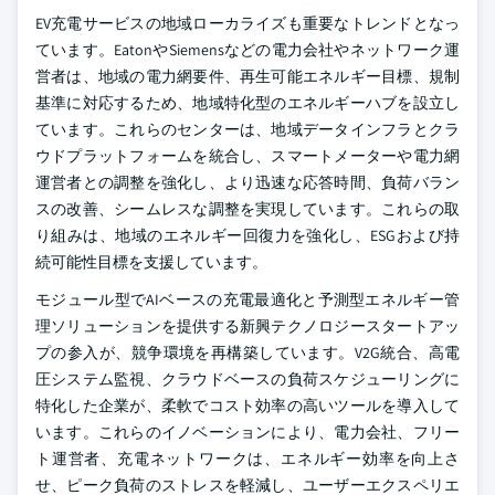
EV充電サービスの地域ローカライズも重要なトレンドとなっ
ています。EatonやSiemensなどの電力会社やネットワーク運
営者は、地域の電力網要件、再生可能エネルギー目標、規制
基準に対応するため、地域特化型のエネルギーハブを設立し
ています。これらのセンターは、地域データインフラとクラ
ウドプラットフォームを統合し、スマートメーターや電力網
運営者との調整を強化し、より迅速な応答時間、負荷バラン
スの改善、シームレスな調整を実現しています。これらの取
り組みは、地域のエネルギー回復力を強化し、ESGおよび持
続可能性目標を支援しています。
モジュール型でAIベースの充電最適化と予測型エネルギー管
理ソリューションを提供する新興テクノロジースタートアッ
プの参入が、競争環境を再構築しています。V2G統合、高電
圧システム監視、クラウドベースの負荷スケジューリングに
特化した企業が、柔軟でコスト効率の高いツールを導入して
います。これらのイノベーションにより、電力会社、フリー
ト運営者、充電ネットワークは、エネルギー効率を向上さ
せ、ピーク負荷のストレスを軽減し、ユーザーエクスペリエ