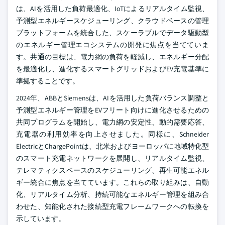
は、AIを活用した負荷最適化、IoTによるリアルタイム監視、
予測型エネルギースケジューリング、クラウドベースの管理
プラットフォームを統合した、スケーラブルでデータ駆動型
のエネルギー管理エコシステムの開発に焦点を当てていま
す。共通の目標は、電力網の負荷を軽減し、エネルギー分配
を最適化し、進化するスマートグリッドおよびEV充電基準に
準拠することです。
2024年、ABBとSiemensは、AIを活用した負荷バランス調整と
予測型エネルギー管理をEVフリート向けに進化させるための
共同プログラムを開始し、電力網の安定性、動的需要応答、
充電器の利用効率を向上させました。同様に、Schneider
ElectricとChargePointは、北米およびヨーロッパに地域特化型
のスマート充電ネットワークを展開し、リアルタイム監視、
テレマティクスベースのスケジューリング、再生可能エネル
ギー統合に焦点を当てています。これらの取り組みは、自動
化、リアルタイム分析、持続可能なエネルギー管理を組み合
わせた、知能化された接続型充電フレームワークへの転換を
示しています。