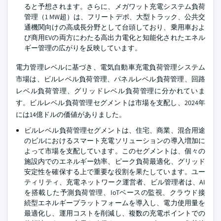
ると予想されます。さらに、メガワット充電システム負荷
管理（1 MW超）は、フリートデポ、大型トラック、公共交
通機関向けの高成長分野として台頭しており、乗用車およ
び商用EVの両方にわたる高出力電化と知能化されたエネル
ギー管理の広がりを反映しています。
電力管理レベルに基づき、電気自動車充電負荷管理システム
市場は、ビルレベル負荷管理、パネルレベル負荷管理、回路
レベル負荷管理、グリッドレベル負荷管理に分かれていま
す。ビルレベル負荷管理セグメントは市場を支配し、2024年
には14億ドルの価値がありました。
ビルレベル負荷管理セグメントは、住宅、商業、混合用途
のビルにおけるスマート充電ソリューションの導入増加に
よって市場を支配しています。このセグメントは、個々の
施設内でのエネルギー効率、ピーク負荷最適化、グリッド
安定性を確保する上で重要な役割を果たしています。ユー
ティリティ、充電ネットワーク運営者、ビル管理者は、AI
を搭載した予測負荷管理、IoTベースの監視、クラウド接
続型エネルギープラットフォームを導入し、電力使用量を
最適化し、運用コストを削減し、複数の充電ポイントでの