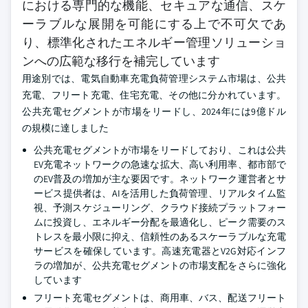
における専門的な機能、セキュアな通信、スケ
ーラブルな展開を可能にする上で不可欠であ
り、標準化されたエネルギー管理ソリューショ
ンへの広範な移行を補完しています
用途別では、電気自動車充電負荷管理システム市場は、公共
充電、フリート充電、住宅充電、その他に分かれています。
公共充電セグメントが市場をリードし、2024年には9億ドル
の規模に達しました
公共充電セグメントが市場をリードしており、これは公共
EV充電ネットワークの急速な拡大、高い利用率、都市部で
のEV普及の増加が主な要因です。ネットワーク運営者とサ
ービス提供者は、AIを活用した負荷管理、リアルタイム監
視、予測スケジューリング、クラウド接続プラットフォー
ムに投資し、エネルギー分配を最適化し、ピーク需要のス
トレスを最小限に抑え、信頼性のあるスケーラブルな充電
サービスを確保しています。高速充電器とV2G対応インフ
ラの増加が、公共充電セグメントの市場支配をさらに強化
しています
フリート充電セグメントは、商用車、バス、配送フリート