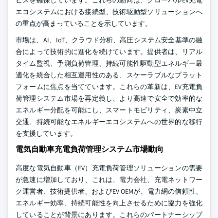
ビスを確保しています。これらの動向は、グローバルEV充電
エコシステムにおける接続型、技術駆動型ソリューションへ
の重点が高まっていることを示しています。
市場は、AI、IoT、クラウド分析、高圧システム安全基準の融
合によって技術的に進化を続けています。提供者は、リアル
タイム監視、予測負荷管理、持続可能性駆動型エネルギー最
適化を統合した相互運用性のある、スケーラブルなプラット
フォームに焦点を当てています。これらの革新は、EV充電負
荷管理システム市場を再定義し、より高速で安全で効率的な
エネルギー分配を可能にし、スマートモビリティ、炭素中立
交通、持続可能なエネルギーエコシステムへの世界的な移行
を支援しています。
電気自動車充電負荷管理システム市場動向
高度な電気自動車（EV）充電負荷管理ソリューションの需要
が急速に増加しており、これは、電力会社、充電ネットワー
ク運営者、技術提供者、およびEV OEMが、電力網の信頼性、
エネルギー効率、持続可能性を向上させるために協力を強化
していることが背景にあります。これらのパートナーシップ