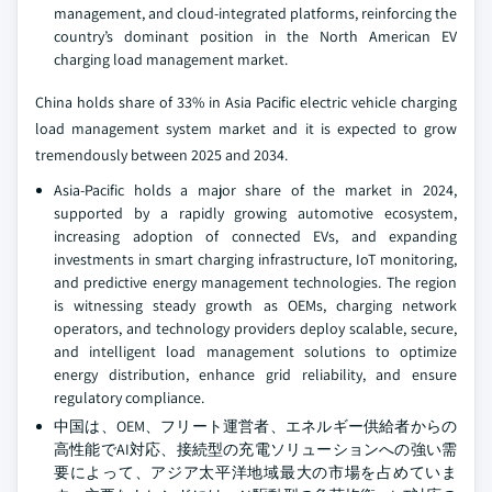
management, and cloud-integrated platforms, reinforcing the
country’s dominant position in the North American EV
charging load management market.
China holds share of 33% in Asia Pacific electric vehicle charging
load management system market and it is expected to grow
tremendously between 2025 and 2034.
Asia-Pacific holds a major share of the market in 2024,
supported by a rapidly growing automotive ecosystem,
increasing adoption of connected EVs, and expanding
investments in smart charging infrastructure, IoT monitoring,
and predictive energy management technologies. The region
is witnessing steady growth as OEMs, charging network
operators, and technology providers deploy scalable, secure,
and intelligent load management solutions to optimize
energy distribution, enhance grid reliability, and ensure
regulatory compliance.
中国は、OEM、フリート運営者、エネルギー供給者からの
高性能でAI対応、接続型の充電ソリューションへの強い需
要によって、アジア太平洋地域最大の市場を占めていま