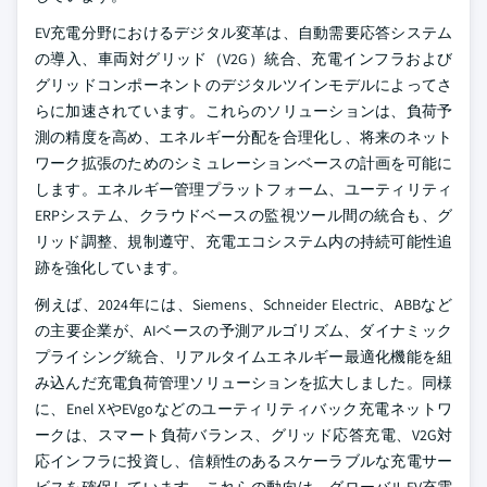
EV充電分野におけるデジタル変革は、自動需要応答システム
の導入、車両対グリッド（V2G）統合、充電インフラおよび
グリッドコンポーネントのデジタルツインモデルによってさ
らに加速されています。これらのソリューションは、負荷予
測の精度を高め、エネルギー分配を合理化し、将来のネット
ワーク拡張のためのシミュレーションベースの計画を可能に
します。エネルギー管理プラットフォーム、ユーティリティ
ERPシステム、クラウドベースの監視ツール間の統合も、グ
リッド調整、規制遵守、充電エコシステム内の持続可能性追
跡を強化しています。
例えば、2024年には、Siemens、Schneider Electric、ABBなど
の主要企業が、AIベースの予測アルゴリズム、ダイナミック
プライシング統合、リアルタイムエネルギー最適化機能を組
み込んだ充電負荷管理ソリューションを拡大しました。同様
に、Enel XやEVgoなどのユーティリティバック充電ネットワ
ークは、スマート負荷バランス、グリッド応答充電、V2G対
応インフラに投資し、信頼性のあるスケーラブルな充電サー