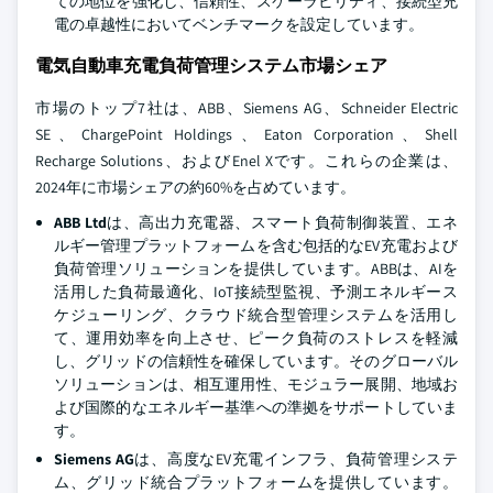
ての地位を強化し、信頼性、スケーラビリティ、接続型充
電の卓越性においてベンチマークを設定しています。
電気自動車充電負荷管理システム市場シェア
市場のトップ7社は、ABB、Siemens AG、Schneider Electric
SE、ChargePoint Holdings、Eaton Corporation、Shell
Recharge Solutions、およびEnel Xです。これらの企業は、
2024年に市場シェアの約60%を占めています。
ABB Ltd
は、高出力充電器、スマート負荷制御装置、エネ
ルギー管理プラットフォームを含む包括的なEV充電および
負荷管理ソリューションを提供しています。ABBは、AIを
活用した負荷最適化、IoT接続型監視、予測エネルギース
ケジューリング、クラウド統合型管理システムを活用し
て、運用効率を向上させ、ピーク負荷のストレスを軽減
し、グリッドの信頼性を確保しています。そのグローバル
ソリューションは、相互運用性、モジュラー展開、地域お
よび国際的なエネルギー基準への準拠をサポートしていま
す。
Siemens AG
は、高度なEV充電インフラ、負荷管理システ
ム、グリッド統合プラットフォームを提供しています。