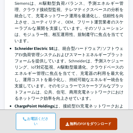
Siemensは、AI駆動型負荷バランス、予測エネルギー管
理、クラウド接続型監視、テレマティクスベースの分析を
統合して、充電ネットワーク運用を最適化し、信頼性を向
上させ、ユーティリティ、OEM、フリート運営業者のスケ
ーラブルな展開を支援しています。そのソリューション
は、モジュラー性、相互運用性、規制遵守に焦点を当てて
います。
Schneider Electric SE
は、統合型ハードウェア/ソフトウェ
アEV負荷管理システムおよびスマートエネルギープラット
フォームを提供しています。Schneiderは、予測スケジュー
リング、IoT対応監視、AI駆動型最適化、クラウドベースの
エネルギー管理に焦点を当てて、充電器の利用を最大化
し、運用コストを最小化し、持続可能なエネルギー統合を
支援しています。そのモジュラーでスケーラブルなプラッ
トフォームは、公共、住宅、商用充電ネットワークにおけ
るネットワーク効率を向上させています。
ChargePoint Holdings
は、接続型EV充電ネットワークおよ
びインテリジェント負荷管理プラットフォームを提供して
います。ChargePointは、クラウド接続型監視、AI駆動型予
お電話くださ
い
無料のPDFをダウンロード
測スケジューリング、動的負荷バランスを強調して、乗用
車、フリート、商用車向けの信頼性、コスト効率、スケー