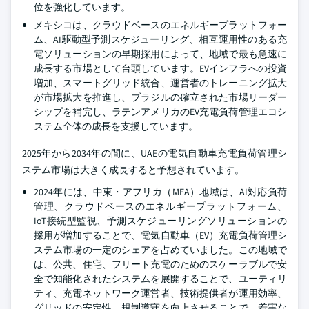
位を強化しています。
メキシコは、クラウドベースのエネルギープラットフォー
ム、AI駆動型予測スケジューリング、相互運用性のある充
電ソリューションの早期採用によって、地域で最も急速に
成長する市場として台頭しています。EVインフラへの投資
増加、スマートグリッド統合、運営者のトレーニング拡大
が市場拡大を推進し、ブラジルの確立された市場リーダー
シップを補完し、ラテンアメリカのEV充電負荷管理エコシ
ステム全体の成長を支援しています。
2025年から2034年の間に、UAEの電気自動車充電負荷管理シ
ステム市場は大きく成長すると予想されています。
2024年には、中東・アフリカ（MEA）地域は、AI対応負荷
管理、クラウドベースのエネルギープラットフォーム、
IoT接続型監視、予測スケジューリングソリューションの
採用が増加することで、電気自動車（EV）充電負荷管理シ
ステム市場の一定のシェアを占めていました。この地域で
は、公共、住宅、フリート充電のためのスケーラブルで安
全で知能化されたシステムを展開することで、ユーティリ
ティ、充電ネットワーク運営者、技術提供者が運用効率、
グリッドの安定性、規制遵守を向上させることで、着実な