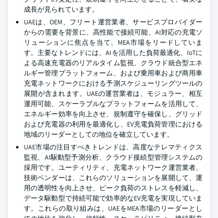
成長が見られています。
UAEは、OEM、フリート運営業者、サービスプロバイダー
からの需要を背景に、高性能で接続可能、AI対応の充電ソ
リューションに焦点を当て、MEA市場をリードしていま
す。主要なトレンドには、AIを活用した負荷最適化、IoTに
よる高速充電器のリアルタイム監視、クラウド統合型エネ
ルギー管理プラットフォーム、および乗用車および商用車
充電ネットワークにおける予測スケジューリングツールの
展開が含まれます。UAEの運営業者は、モジュラー、相互
運用可能、スケーラブルなプラットフォームを活用して、
エネルギー効率を向上させ、規制遵守を確保し、グリッド
および充電器の利用を最適化し、EV充電負荷管理における
地域のリーダーとしての地位を確立しています。
UAE市場の注目すべきトレンドは、高度なテレマティクス
監視、AI駆動型予測分析、クラウド接続型管理システムの
採用です。ユーティリティ、充電ネットワーク運営業者、
技術ベンダーは、これらのソリューションを展開して、運
用の透明性を向上させ、ピーク負荷のストレスを軽減し、
データ駆動型で持続可能で効率的なEV充電を実現していま
す。これらの取り組みは、UAEをMEA市場のリーダーとし