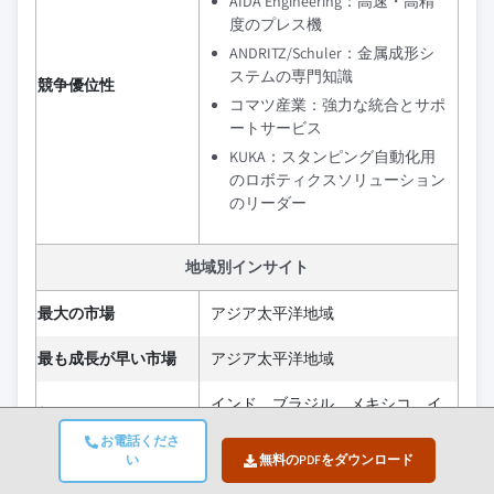
AIDA Engineering：高速・高精
度のプレス機
ANDRITZ/Schuler：金属成形シ
ステムの専門知識
競争優位性
コマツ産業：強力な統合とサポ
ートサービス
KUKA：スタンピング自動化用
のロボティクスソリューション
のリーダー
地域別インサイト
最大の市場
アジア太平洋地域
最も成長が早い市場
アジア太平洋地域
インド、ブラジル、メキシコ、イ
新興国
ンドネシア
お電話くださ
い
無料のPDFをダウンロード
産業4.0とAIがプレス機の運用を