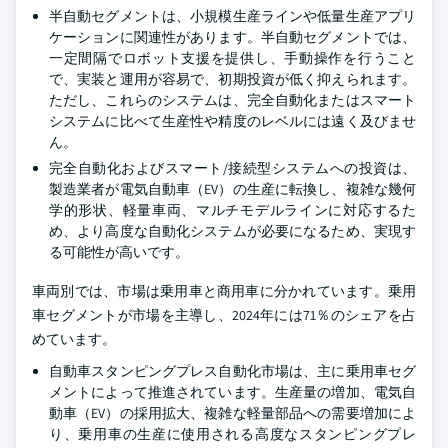
半自動セグメントは、小規模生産ラインや低量生産アプリ
ケーションに関連性があります。半自動セグメントでは、
一定間隔でロボット支援を提供し、手動操作を行うこと
で、実装と運用が容易で、初期投資が低く抑えられます。
ただし、これらのシステムは、完全自動化またはスマート
システムに比べて生産性や精度のレベルには遠く及びませ
ん。
完全自動化およびスマート/接続型システムへの投資は、
製造業者が電気自動車（EV）の生産に転換し、複雑な幾何
学的形状、軽量車両、マルチモデルラインに対応するた
め、より高度な自動化システムが必要になるため、実現す
る可能性が高いです。
車両別では、市場は乗用車と商用車に分かれています。乗用
車セグメントが市場を主導し、2024年には71％のシェアを占
めています。
自動車スタンピングプレス自動化市場は、主に乗用車セグ
メントによって推進されています。生産量の増加、電気自
動車（EV）の採用拡大、複雑な軽量部品への需要増加によ
り、乗用車の生産に使用される高度なスタンピングプレ