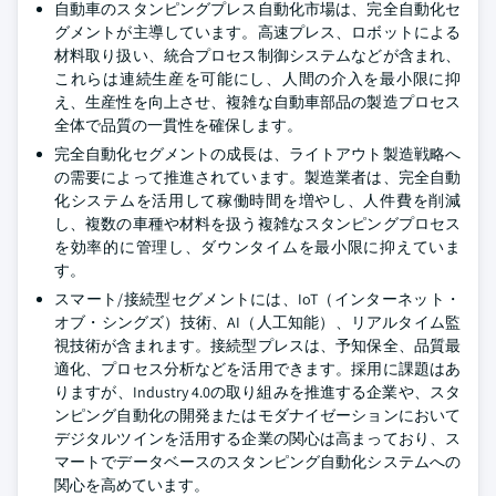
自動車のスタンピングプレス自動化市場は、完全自動化セ
グメントが主導しています。高速プレス、ロボットによる
材料取り扱い、統合プロセス制御システムなどが含まれ、
これらは連続生産を可能にし、人間の介入を最小限に抑
え、生産性を向上させ、複雑な自動車部品の製造プロセス
全体で品質の一貫性を確保します。
完全自動化セグメントの成長は、ライトアウト製造戦略へ
の需要によって推進されています。製造業者は、完全自動
化システムを活用して稼働時間を増やし、人件費を削減
し、複数の車種や材料を扱う複雑なスタンピングプロセス
を効率的に管理し、ダウンタイムを最小限に抑えていま
す。
スマート/接続型セグメントには、IoT（インターネット・
オブ・シングズ）技術、AI（人工知能）、リアルタイム監
視技術が含まれます。接続型プレスは、予知保全、品質最
適化、プロセス分析などを活用できます。採用に課題はあ
りますが、Industry 4.0の取り組みを推進する企業や、スタ
ンピング自動化の開発またはモダナイゼーションにおいて
デジタルツインを活用する企業の関心は高まっており、ス
マートでデータベースのスタンピング自動化システムへの
関心を高めています。