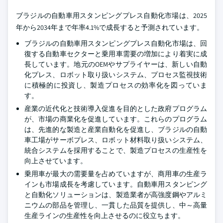
ブラジルの自動車用スタンピングプレス自動化市場は、2025
年から2034年まで年率4.1%で成長すると予測されています。
ブラジルの自動車用スタンピングプレス自動化市場は、回
復する自動車セクターと乗用車需要の増加により着実に成
長しています。地元のOEMやサプライヤーは、新しい自動
化プレス、ロボット取り扱いシステム、プロセス監視技術
に積極的に投資し、製造プロセスの効率化を図っていま
す。
産業の近代化と技術導入促進を目的とした政府プログラム
が、市場の商業化を促進しています。これらのプログラム
は、先進的な製造と産業自動化を促進し、ブラジルの自動
車工場がサーボプレス、ロボット材料取り扱いシステム、
統合システムを採用することで、製造プロセスの生産性を
向上させています。
乗用車が最大の需要量を占めていますが、商用車の生産ラ
インも市場成長を考慮しています。自動車用スタンピング
と自動化ソリューションは、製造業者が高強度鋼やアルミ
ニウムの部品を管理し、一貫した品質を提供し、中～高量
生産ラインの生産性を向上させるのに役立ちます。