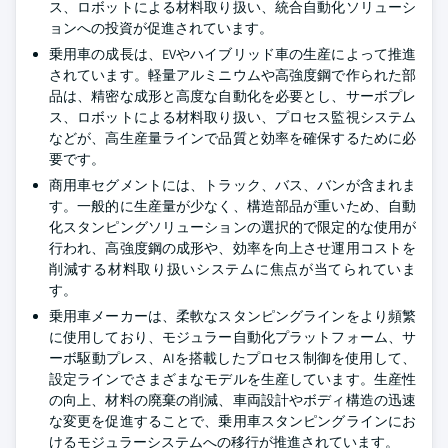
ス、ロボットによる材料取り扱い、統合自動化ソリューシ
ョンへの投資が促進されています。
乗用車の成長は、EVやハイブリッド車の生産によって推進
されています。軽量アルミニウムや高強度鋼で作られた部
品は、精密な成形と高度な自動化を必要とし、サーボプレ
ス、ロボットによる材料取り扱い、プロセス監視システム
などが、高生産量ラインで品質と効率を確保するために必
要です。
商用車セグメントには、トラック、バス、バンが含まれま
す。一般的に生産量が少なく、構造部品が重いため、自動
化スタンピングソリューションの選択的で限定的な使用が
行われ、高強度鋼の成形や、効率を向上させ運用コストを
削減する材料取り扱いシステムに焦点が当てられていま
す。
乗用車メーカーは、柔軟なスタンピングラインをより頻繁
に使用しており、モジュラー自動化プラットフォーム、サ
ーボ駆動プレス、AIを搭載したプロセス制御を使用して、
設定ラインでさまざまなモデルを生産しています。生産性
の向上、材料の廃棄の削減、車両設計やボディ構造の迅速
な変更を促進することで、乗用車スタンピングラインにお
けるモジュラーシステムへの移行が推進されています。