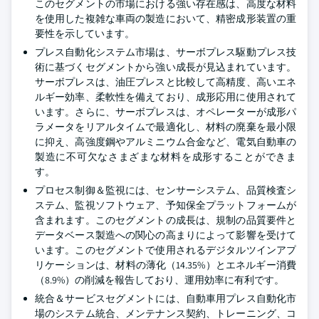
このセグメントの市場における強い存在感は、高度な材料
を使用した複雑な車両の製造において、精密成形装置の重
要性を示しています。
プレス自動化システム市場は、サーボプレス駆動プレス技
術に基づくセグメントから強い成長が見込まれています。
サーボプレスは、油圧プレスと比較して高精度、高いエネ
ルギー効率、柔軟性を備えており、成形応用に使用されて
います。さらに、サーボプレスは、オペレーターが成形パ
ラメータをリアルタイムで最適化し、材料の廃棄を最小限
に抑え、高強度鋼やアルミニウム合金など、電気自動車の
製造に不可欠なさまざまな材料を成形することができま
す。
プロセス制御＆監視には、センサーシステム、品質検査シ
ステム、監視ソフトウェア、予知保全プラットフォームが
含まれます。このセグメントの成長は、規制の品質要件と
データベース製造への関心の高まりによって影響を受けて
います。このセグメントで使用されるデジタルツインアプ
リケーションは、材料の薄化（14.35%）とエネルギー消費
（8.9%）の削減を報告しており、運用効率に有利です。
統合＆サービスセグメントには、自動車用プレス自動化市
場のシステム統合、メンテナンス契約、トレーニング、コ