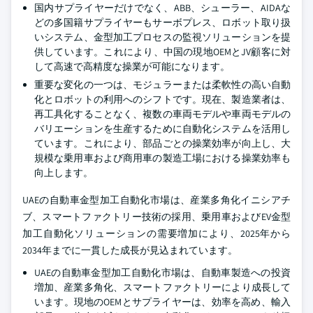
国内サプライヤーだけでなく、ABB、シューラー、AIDAな
どの多国籍サプライヤーもサーボプレス、ロボット取り扱
いシステム、金型加工プロセスの監視ソリューションを提
供しています。これにより、中国の現地OEMとJV顧客に対
して高速で高精度な操業が可能になります。
重要な変化の一つは、モジュラーまたは柔軟性の高い自動
化とロボットの利用へのシフトです。現在、製造業者は、
再工具化することなく、複数の車両モデルや車両モデルの
バリエーションを生産するために自動化システムを活用し
ています。これにより、部品ごとの操業効率が向上し、大
規模な乗用車および商用車の製造工場における操業効率も
向上します。
UAEの自動車金型加工自動化市場は、産業多角化イニシアチ
ブ、スマートファクトリー技術の採用、乗用車およびEV金型
加工自動化ソリューションの需要増加により、2025年から
2034年までに一貫した成長が見込まれています。
UAEの自動車金型加工自動化市場は、自動車製造への投資
増加、産業多角化、スマートファクトリーにより成長して
います。現地のOEMとサプライヤーは、効率を高め、輸入