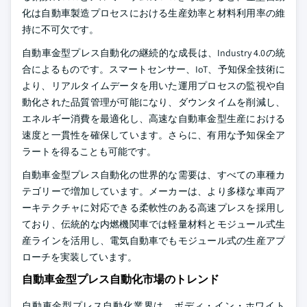
化は自動車製造プロセスにおける生産効率と材料利用率の維
持に不可欠です。
自動車金型プレス自動化の継続的な成長は、Industry 4.0の統
合によるものです。スマートセンサー、IoT、予知保全技術に
より、リアルタイムデータを用いた運用プロセスの監視や自
動化された品質管理が可能になり、ダウンタイムを削減し、
エネルギー消費を最適化し、高速な自動車金型生産における
速度と一貫性を確保しています。さらに、有用な予知保全ア
ラートを得ることも可能です。
自動車金型プレス自動化の世界的な需要は、すべての車種カ
テゴリーで増加しています。メーカーは、より多様な車両ア
ーキテクチャに対応できる柔軟性のある高速プレスを採用し
ており、伝統的な内燃機関車では軽量材料とモジュール式生
産ラインを活用し、電気自動車でもモジュール式の生産アプ
ローチを実装しています。
自動車金型プレス自動化市場のトレンド
自動車金型プレス自動化業界は、ボディ・イン・ホワイト