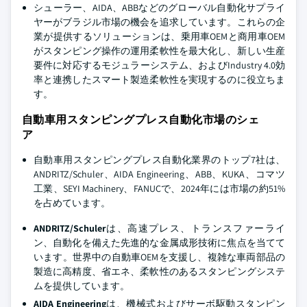
シューラー、AIDA、ABBなどのグローバル自動化サプライ
ヤーがブラジル市場の機会を追求しています。これらの企
業が提供するソリューションは、乗用車OEMと商用車OEM
がスタンピング操作の運用柔軟性を最大化し、新しい生産
要件に対応するモジュラーシステム、およびIndustry 4.0効
率と連携したスマート製造柔軟性を実現するのに役立ちま
す。
自動車用スタンピングプレス自動化市場のシェ
ア
自動車用スタンピングプレス自動化業界のトップ7社は、
ANDRITZ/Schuler、AIDA Engineering、ABB、KUKA、コマツ
工業、SEYI Machinery、FANUCで、2024年には市場の約51%
を占めています。
ANDRITZ/Schuler
は、高速プレス、トランスファーライ
ン、自動化を備えた先進的な金属成形技術に焦点を当てて
います。世界中の自動車OEMを支援し、複雑な車両部品の
製造に高精度、省エネ、柔軟性のあるスタンピングシステ
ムを提供しています。
AIDA Engineering
は、機械式およびサーボ駆動スタンピン