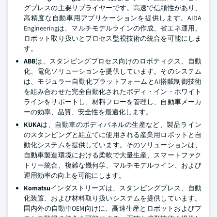
グプレスの主要サプライヤーです。高速で信頼性があり、
高精度な自動車用アプリケーションを提供します。AIDA
Engineeringは、マルチモデルラインの作成、省エネ運用、
ロボット取り扱いとプロセス監視技術の統合を可能にしま
す。
ABB
は、スタンピングプロセス向けのロボティクス、自動
化、電化ソリューションを提供しています。そのシステム
は、モジュラー自動化プラットフォームとAI搭載制御技術
を組み合わせた完全自動化されたボディ・イン・ホワイト
ラインをサポートし、材料フローを管理し、自動車メーカ
ーの効率、品質、安全性を最適化します。
KUKA
は、自動車のボディパネルの生産など、製品ライン
のスタンピングと組立てに使用される産業用ロボットと自
動化システムを提供しています。そのソリューションは、
自動車製造環境における柔軟で大量生産、スマートファク
トリー統合、複雑な幾何学、マルチモデルライン、および
運用効率の向上を可能にします。
Komatsu
インダストリーズは、スタンピングプレス、自動
化装置、および材料取り扱いシステムを提供しています。
国内外の自動車OEM向けに、高速生産とロボットおよびプ