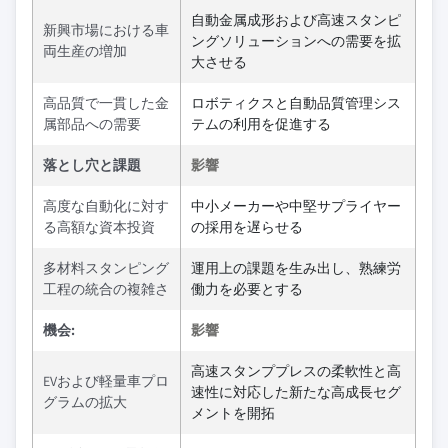
自動金属成形および高速スタンピ
新興市場における車
ングソリューションへの需要を拡
両生産の増加
大させる
高品質で一貫した金
ロボティクスと自動品質管理シス
属部品への需要
テムの利用を促進する
落とし穴と課題
影響
高度な自動化に対す
中小メーカーや中堅サプライヤー
る高額な資本投資
の採用を遅らせる
多材料スタンピング
運用上の課題を生み出し、熟練労
工程の統合の複雑さ
働力を必要とする
機会:
影響
高速スタンププレスの柔軟性と高
EVおよび軽量車プロ
速性に対応した新たな高成長セグ
グラムの拡大
メントを開拓