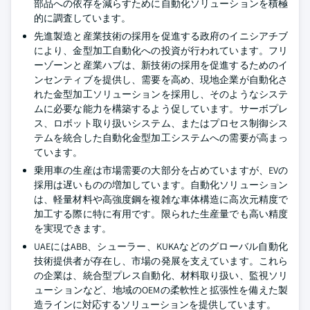
部品への依存を減らすために自動化ソリューションを積極
的に調査しています。
先進製造と産業技術の採用を促進する政府のイニシアチブ
により、金型加工自動化への投資が行われています。フリ
ーゾーンと産業ハブは、新技術の採用を促進するためのイ
ンセンティブを提供し、需要を高め、現地企業が自動化さ
れた金型加工ソリューションを採用し、そのようなシステ
ムに必要な能力を構築するよう促しています。サーボプレ
ス、ロボット取り扱いシステム、またはプロセス制御シス
テムを統合した自動化金型加工システムへの需要が高まっ
ています。
乗用車の生産は市場需要の大部分を占めていますが、EVの
採用は遅いものの増加しています。自動化ソリューション
は、軽量材料や高強度鋼を複雑な車体構造に高次元精度で
加工する際に特に有用です。限られた生産量でも高い精度
を実現できます。
UAEにはABB、シューラー、KUKAなどのグローバル自動化
技術提供者が存在し、市場の発展を支えています。これら
の企業は、統合型プレス自動化、材料取り扱い、監視ソリ
ューションなど、地域のOEMの柔軟性と拡張性を備えた製
造ラインに対応するソリューションを提供しています。