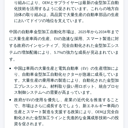
り組みにより、OEMとサプライヤーは最新の金型加工自動
化技術を活用するように促されています。これらの地方自
治体の取り組みは、高品質で大量生産の自動車部品の生産
においてドイツの地位を支えています。
中国の自動車金型加工自動化市場は、2025年から2034年まで
に大量生産車両の生産、EVの急速な採用、スマート製造に対
する政府のインセンティブ、完全自動化された金型加工シス
テムの増加配備により、5.7%の強力な成長が見込まれていま
す。
中国は車両の大量生産と電気自動車（EV）の生産増加によ
り、自動車金型加工自動化セクターが急速に成長していま
す。大量生産の乗用車の製造により、自動化された金型加
工プレスシステム、材料取り扱い用ロボット、統合プロセ
ス制御システムへの需要が高まっています。
政府がEVの使用を優先し、産業の近代化を推進すること
で、市場はさらに成長するでしょう。新エネルギー車両の
生産とスマート製造を支援する政策により、OEMは完全自
動化された金型加工ラインと先進的な金属成形技術への投
資を促されます。