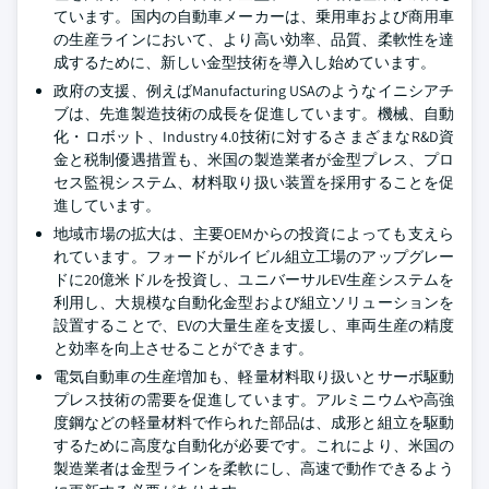
ています。国内の自動車メーカーは、乗用車および商用車
の生産ラインにおいて、より高い効率、品質、柔軟性を達
成するために、新しい金型技術を導入し始めています。
政府の支援、例えばManufacturing USAのようなイニシアチ
ブは、先進製造技術の成長を促進しています。機械、自動
化・ロボット、Industry 4.0技術に対するさまざまなR&D資
金と税制優遇措置も、米国の製造業者が金型プレス、プロ
セス監視システム、材料取り扱い装置を採用することを促
進しています。
地域市場の拡大は、主要OEMからの投資によっても支えら
れています。フォードがルイビル組立工場のアップグレー
ドに20億米ドルを投資し、ユニバーサルEV生産システムを
利用し、大規模な自動化金型および組立ソリューションを
設置することで、EVの大量生産を支援し、車両生産の精度
と効率を向上させることができます。
電気自動車の生産増加も、軽量材料取り扱いとサーボ駆動
プレス技術の需要を促進しています。アルミニウムや高強
度鋼などの軽量材料で作られた部品は、成形と組立を駆動
するために高度な自動化が必要です。これにより、米国の
製造業者は金型ラインを柔軟にし、高速で動作できるよう