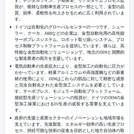
す。デジタルツイン、予知保全、リアルタイムプロセス監
視が、複雑な自動車生産プロセスの一部として、金型の品
質、効率、柔軟性を向上させるために広く利用されていま
す。
ドイツは自動化のグローバルセンターの一つです。シュー
ラー、クーカ、ABBなどの企業は、金型自動化用の高性能
サーボプレスシステム、ロボット取り扱いシステム、プロ
セス制御プラットフォームを提供しています。彼らは、高
性能な金型自動化ソリューションで、地元のOEMと国際的
な製造業者の両方を支援しています。
電気自動車の生産拡大により、金型加工の自動化に圧力が
かかっています。軽量アルミニウムや高強度鋼などの新素
材の使用により、OEMはこれらの部品に対して精密な成形
と完全自動化された金型加工システムを必要としていま
す。サーボプレス、モジュラー自動化プラットフォーム、
接続型生産ソリューションへの投資が、ドイツのOEMの金
型加工操業におけるEV生産の成長する需要を支えていま
す。
政府の支援と産業セクターのイノベーションも地域市場を
支えています。先進製造、エネルギー効率の高い生産プロ
セス、持続可能な技術の促進を目的とした地方自治体の取