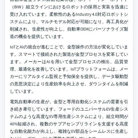
（BIW）組立ラインにおけるロボットの採用と実装を迅速に
受け入れています。柔軟性のあるIndustry 4.0対応ロボットシ
ステムにより、マルチモデル対応が可能になり、再工具化が
削減され、生産性が向上し、自動車OEMにパーソナライズ製
造の機会を提供しています。
IoTとAIの統合が進むことで、金型操作の方法が変化していま
す。スマートで接続された製造が金型プロセスを変革してい
ます。メーカーはAIを用いて金型プロセスの検出、品質管
理、最適化を改善しています。IoTプラットフォームは、メー
カーにリアルタイム監視と予知保全を提供し、データ駆動型
の意思決定により生産効率を向上させ、ダウンタイムを削減
しています。
電気自動車の生産が、金型と専用自動化システムの需要を引
き続き牽引しています。フォードのユニバーサルEV生産シス
テムのような高度なEV専用生産システムにより、組立時間が
40%短縮され、複数のサブアセンブリラインを支援する高度
な自動化能力が向上し、複雑なEV部品をシームレスに生産し