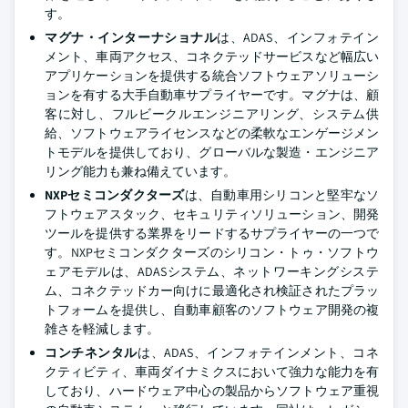
す。
マグナ・インターナショナル
は、ADAS、インフォテイン
メント、車両アクセス、コネクテッドサービスなど幅広い
アプリケーションを提供する統合ソフトウェアソリューシ
ョンを有する大手自動車サプライヤーです。マグナは、顧
客に対し、フルビークルエンジニアリング、システム供
給、ソフトウェアライセンスなどの柔軟なエンゲージメン
トモデルを提供しており、グローバルな製造・エンジニア
リング能力も兼ね備えています。
NXPセミコンダクターズ
は、自動車用シリコンと堅牢なソ
フトウェアスタック、セキュリティソリューション、開発
ツールを提供する業界をリードするサプライヤーの一つで
す。NXPセミコンダクターズのシリコン・トゥ・ソフトウ
ェアモデルは、ADASシステム、ネットワーキングシステ
ム、コネクテッドカー向けに最適化され検証されたプラッ
トフォームを提供し、自動車顧客のソフトウェア開発の複
雑さを軽減します。
コンチネンタル
は、ADAS、インフォテインメント、コネ
クティビティ、車両ダイナミクスにおいて強力な能力を有
しており、ハードウェア中心の製品からソフトウェア重視