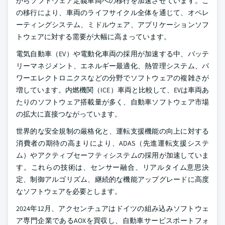
からソフトウェア定義車両への移行を加速させています。こ
の移行により、車両のライフサイクル全体を通じて、オペレ
ーティングシステム、ミドルウェア、アプリケーションソフ
トウェアに対する需要が大幅に高まっています。
電気自動車（EV）や電動化車両の採用が加速する中、バッテ
リーマネジメント、エネルギー最適化、熱管理システム、パ
ワーエレクトロニクスなどの分野でソフトウェアの複雑さが
増しています。内燃機関（ICE）車両と比較して、EVは車両あ
たりのソフトウェア搭載量が多く、自動車ソフトウェア市場
の拡大に直接つながっています。
世界的な安全規制の厳格化と、運転支援機能の向上に対する
消費者の期待の高まりにより、ADAS（先進運転支援システ
ム）やアクティブセーフティシステムの採用が加速していま
す。これらの技術は、センサー融合、リアルタイム意思決
定、制御アルゴリズム、継続的な機能アップグレードに高度
なソフトウェアを必要とします。
2024年12月、アクセンチュアはドイツの組み込みソフトウェ
ア専門企業であるAOXを買収し、自動車サービスポートフォ