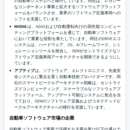
の自動車システムへと移行しています。同社は、レガシー
なコンポーネント事業と拡大するソフトウェアプラットフ
ォームをバランスさせ、業界のソフトウェア定義車両への
シフトを支援しています。
NVIDIA
は、ADASおよび自動運転向けの高性能コンピュー
ティングプラットフォームを通じて、自動車ソフトウェア
において重要な役割を果たしています。同社のDRIVEエコ
システムは、ハードウェア、OS、AIフレームワーク、シミ
ュレーションツールを統合し、OEMがセントライズドなソ
フトウェア定義車両アーキテクチャを開発できるようにし
ています。
アプティブ
は、ソフトウェア、エレクトロニクス、先進安
全システムに重点を置く自動車技術プロバイダーです。同
社のスマートビークルアーキテクチャ戦略は、セントライ
ズドコンピューティング、スケーラブルなソフトウェアプ
ラットフォーム、アップデート可能なシステムに焦点を当
てており、OEMのソフトウェア定義およびコネクテッドビ
ークルアーキテクチャへの移行を支援しています。
自動車ソフトウェア市場の企業
自動車ソフトウェア業界で活躍する主要企業は以下の通りで