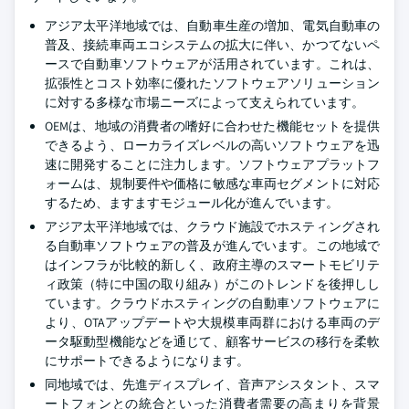
アジア太平洋地域では、自動車生産の増加、電気自動車の
普及、接続車両エコシステムの拡大に伴い、かつてないペ
ースで自動車ソフトウェアが活用されています。これは、
拡張性とコスト効率に優れたソフトウェアソリューション
に対する多様な市場ニーズによって支えられています。
OEMは、地域の消費者の嗜好に合わせた機能セットを提供
できるよう、ローカライズレベルの高いソフトウェアを迅
速に開発することに注力します。ソフトウェアプラットフ
ォームは、規制要件や価格に敏感な車両セグメントに対応
するため、ますますモジュール化が進んでいます。
アジア太平洋地域では、クラウド施設でホスティングされ
る自動車ソフトウェアの普及が進んでいます。この地域で
はインフラが比較的新しく、政府主導のスマートモビリテ
ィ政策（特に中国の取り組み）がこのトレンドを後押しし
ています。クラウドホスティングの自動車ソフトウェアに
より、OTAアップデートや大規模車両群における車両のデ
ータ駆動型機能などを通じて、顧客サービスの移行を柔軟
にサポートできるようになります。
同地域では、先進ディスプレイ、音声アシスタント、スマ
ートフォンとの統合といった消費者需要の高まりを背景