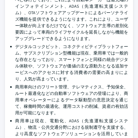
インフォテインメント、ADAS（先進運転支援システ
ム）、OTAソフトウェアアップデートによるパーソナライ
ズ機能を提供できるようになります。これにより、ユーザ
ー体験が向上するだけでなく、ソフトウェア主導の差別化
要因によって車両のライフサイクルを延長しながら機能を
アップグレードできるようになります。
デジタルコックピット、コネクティビティプラットフォー
ム、サブスクリプション型機能は現在、乗用車では一般的
な存在となっており、スマートフォンと同様の統合デジタ
ル体験や、ソフトウェアが価値の主な原動力となる追加サ
ービスへのアクセスに対する消費者の需要の高まりによ
り、人気が高まっています。
商用車向けのフリート管理、テレマティクス、予知保全、
ルート最適化などの自動車ソフトウェアの登場により、商
用車オペレーターによるデータ駆動型の意思決定を通じ
て、稼働時間の最適化、運用コストの削減、資産の有効活
用が可能になります。
商用車は現在、電動化、ADAS（先進運転支援システ
ム）、物流・公共交通分野における規制遵守を支援する、
より高度なソフトウェアソリューションを活用していま