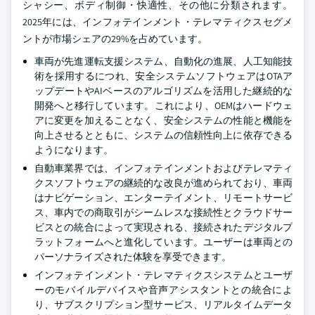
シャシー、ボディ制御・快適性、その他に分類されます。
2025年には、インフォテインメント・テレマティクスセグメ
ントが市場シェアの29%を占めています。
車両が先進運転支援システム、自動化の進展、人工知能技
術を採用するにつれ、安全システムソフトウェアはOTAア
ップデートやAIベースのアルゴリズムを活用した継続的な
開発へと移行しています。これにより、OEMはハードウェ
アに変更を加えることなく、安全システムの性能と機能を
向上させるとともに、システムの信頼性向上に依存できる
ようになります。
自動車業界では、インフォテインメントおよびテレマティ
クスソフトウェアの継続的な改良が進められており、車両
はナビゲーション、エンターテイメント、リモートサービ
ス、車内での商取引がシームレスな接続性とクラウドサー
ビスとの統合によって実現される、接続されたデジタルプ
ラットフォームへと進化しています。ユーザーは車両との
パーソナライズされた体験を享受できます。
インフォテインメント・テレマティクスシステムとユーザ
ーのモバイルデバイスや音声アシスタントとの統合によ
り、サブスクリプション型サービス、リアルタイムデータ