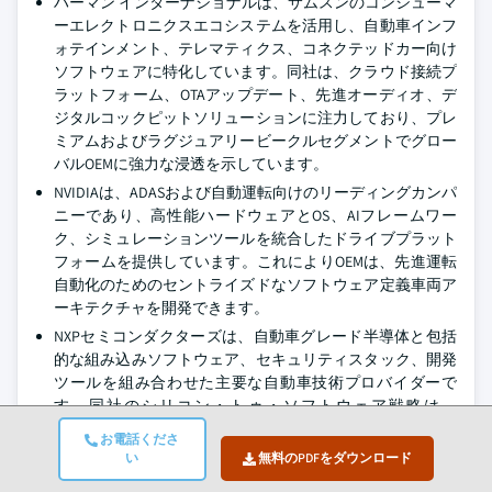
ハーマン インターナショナルは、サムスンのコンシューマ
ーエレクトロニクスエコシステムを活用し、自動車インフ
ォテインメント、テレマティクス、コネクテッドカー向け
ソフトウェアに特化しています。同社は、クラウド接続プ
ラットフォーム、OTAアップデート、先進オーディオ、デ
ジタルコックピットソリューションに注力しており、プレ
ミアムおよびラグジュアリービークルセグメントでグロー
バルOEMに強力な浸透を示しています。
NVIDIAは、ADASおよび自動運転向けのリーディングカンパ
ニーであり、高性能ハードウェアとOS、AIフレームワー
ク、シミュレーションツールを統合したドライブプラット
フォームを提供しています。これによりOEMは、先進運転
自動化のためのセントライズドなソフトウェア定義車両ア
ーキテクチャを開発できます。
NXPセミコンダクターズは、自動車グレード半導体と包括
的な組み込みソフトウェア、セキュリティスタック、開発
ツールを組み合わせた主要な自動車技術プロバイダーで
す。同社のシリコン・トゥ・ソフトウェア戦略は、
ADAS、車両ネットワーキング、コネクテッドビークルア
お電話くださ
プリケーションをサポートし、統合の簡素化と安全性、性
い
無料のPDFをダウンロード
能、サイバーセキュリティの向上を実現します。