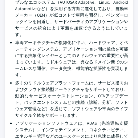
ブルなエコシステム（AUTOSAR Adaptive、Linux、Android
Automotiveなど）を採用する方向に進化しており、自動車
メーカー（OEM）が低コストで車両を開発し、ベンダーロ
ックインを回避し、サードパーティのアプリケーションや
サービスの統合により革新を加速できるようにしていま
す。
車両アーキテクチャの複雑化に伴い、ハードウェア、オペ
レーティングシステム、アプリケーション間の通信を可能
にする抽象化レイヤーとしてのミドルウェアの重要性が高
まっています。ミドルウェアは、異なるドメイン間でのシ
ームレスな通信、データ交換、機能的な拡張性を実現しま
す。
多くのミドルウェアプラットフォームは、サービス指向お
よびクラウド接続型アーキテクチャをサポートしており、
動的なサービスオーケストレーション、OTAアップデー
ト、バックエンドシステムとの接続（診断、分析、ソフト
ウェア管理など）を通じて、ソフトウェアや車両のライフ
サイクル全体をサポートします。
アプリケーションソフトウェアは、ADAS（先進運転支援
システム）、インフォテインメント、コネクティビティ、
エネルギー管理などのユースケースにより急速に成長して