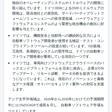
独自のオペレーティングシステムやミドルウェアの開発に
取り組んでいます。ドイツOEMによるOSやミドルウェアの
開発は、競合他社との差別化、サードパーティプラットフ
ォームソリューションへの依存度低減、ハードウェアとソ
フトウェアエコシステムのより緊密な統合機会の創出に好
影響を与えています。
ドイツでは、機能安全と信頼性への継続的な注力により、
自動車ソフトウェア開発者が使用する検証・テスト・コン
プライアンスツールへの投資が続いています。ISO規格、
冗長性、長期的なシステムの堅牢性は、ドイツの自動車ソ
フトウェア開発者が重視している項目の一つです。
ドイツでは、車両向けソフトウェアとクラウドベースのバ
ックエンドプラットフォームを完全に統合し、企業がOTA
アップデート、リモート診断、データ分析を提供できるよ
うになっています。これは、現在のイノベーションと厳格
なデータ保護・サイバーセキュリティ要件への対応を支援
します。
アジア太平洋地域は、2026年から2035年にかけての予測期間
中に12.1%のCAGRで成長を示し、自動車ソフトウェア市場を
リードしています。