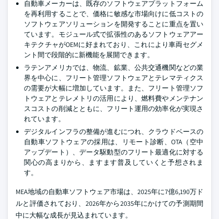
自動車メーカーは、既存のソフトウェアプラットフォーム
を再利用することで、価格に敏感な市場向けに低コストの
ソフトウェアソリューションを開発することに重点を置い
ています。モジュール式で拡張性のあるソフトウェアアー
キテクチャがOEMに好まれており、これにより車両セグメ
ント間で段階的に新機能を展開できます。
ラテンアメリカでは、物流、鉱業、公共交通機関などの業
界を中心に、フリート管理ソフトウェアとテレマティクス
の需要が大幅に増加しています。また、フリート管理ソフ
トウェアとテレメトリの活用により、燃料費やメンテナン
スコストの削減とともに、フリート運用の効率化が実現さ
れています。
デジタルインフラの整備が進むにつれ、クラウドベースの
自動車ソフトウェアの採用は、リモート診断、OTA（空中
アップデート）、データ駆動型のフリート最適化に対する
関心の高まりから、ますます普及していくと予想されま
す。
MEA地域の自動車ソフトウェア市場は、2025年に7億6,190万ド
ルと評価されており、2026年から2035年にかけての予測期間
中に大幅な成長が見込まれています。