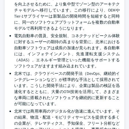
を向上させるために、より集中型でゾーン型のアーキテク
チャモデルへ移行しています。この移行により、OEMや
Tier-1サプライヤーは新製品の開発時間を短縮すると同時
に、同一のソフトウェアプラットフォームを複数の自動車
モデルで再利用できるようになります。
電気自動車の普及、安全規制、コネクテッドビークル体験
に対するユーザーの期待の高まりを背景に、北米における
自動車ソフトウェアは成長の加速が見られます。各自動車
には、インフォテインメント、先進運転支援システム
（ADAS）、エネルギー管理といった機能をサポートする
ソフトウェアがますます組み込まれています。
北米では、クラウドベースの開発手法（DevOps、継続的イ
ンテグレーションなど）が標準的な手法として採用されて
います。こうした開発手法により、企業は製品の検証を迅
速化するとともに、大量のOTA技術を活用して、さまざま
な車両に搭載されたソフトウェアを継続的に更新すること
が可能になっています。
北米では商用車両のデジタル化が急速に進んでいます。そ
の結果、物流・配送・モビリティサービスを提供する多く
の企業が、テレマティクス、予知保全、フリート分析など