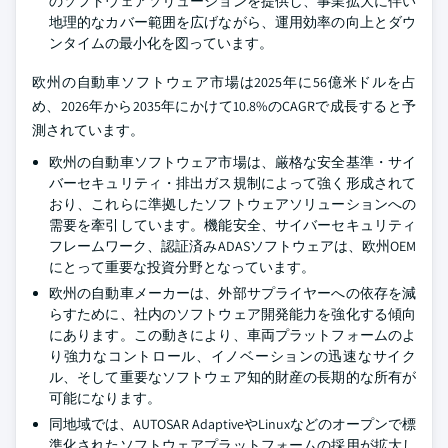
のソフトウェアソリューションを提供し、事業拡大に伴い
地理的なカバー範囲を広げながら、運用効率の向上とダウ
ンタイムの最小化を図っています。
欧州の自動車ソフトウェア市場は2025年に56億米ドルを占
め、2026年から2035年にかけて10.8%のCAGRで成長すると予
測されています。
欧州の自動車ソフトウェア市場は、厳格な安全基準・サイ
バーセキュリティ・排出ガス規制によって強く形成されて
おり、これらに準拠したソフトウェアソリューションへの
需要を牽引しています。機能安全、サイバーセキュリティ
フレームワーク、認証済みADASソフトウェアは、欧州OEM
にとって重要な投資分野となっています。
欧州の自動車メーカーは、外部サプライヤーへの依存を減
らすために、社内のソフトウェア開発能力を強化する傾向
にあります。この動きにより、車両プラットフォームのよ
り強力なコントロール、イノベーションの迅速なサイク
ル、そして重要なソフトウェア知的財産の長期的な所有が
可能になります。
同地域では、AUTOSAR AdaptiveやLinuxなどのオープンで標
準化されたソフトウェアプラットフォームの採用が拡大し