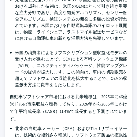
おける成熟した技術は、米国のOEMにとって引き続き重要
な注力分野であり、高度な知覚アルゴリズム、センサー融
合アルゴリズム、検証システムの開発に多額の投資が行わ
れています。米国における自動運転車隊のパイロット展開
は、物流、ライドシェア、ラストマイル配送サービスなど
における自動運転車の新たな活用方法を先導しています。
米国の消費者によるサブスクリプション型収益化モデルの
受け入れが進むことで、OEMによる有料ソフトウェア機能
（Wi-Fi）、コネクティビティパッケージ、性能アップグレ
ードの提供が拡大します。この傾向は、車両の初期販売を
超えてソフトウェアの収益化を拡大することで、OEMの収
益創出方法に変革をもたらします。
自動車ソフトウェア市場における北米地域は、2025年に46億
米ドルの市場収益を獲得しており、2026年から2035年にかけ
て年平均成長率（CAGR）11.4%で成長すると予測されていま
す。
北米の自動車メーカー（OEM）およびTier-1サプライヤー
は、技術的な複雑さを軽減し、ソフトウェア製品の拡張性