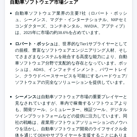
自動車ソフトウェア市場シェア
自動車ソフトウェア業界の主要7社（ロバート・ボッシ
ュ、シーメンス、マグナ・インターナショナル、NXPセミ
コンダクターズ、コンチネンタル、NVIDIA、アプティブ）
は、2025年に市場の約38.6%を占めています。
ロバート・ボッシュ
は、世界的なTier1サプライヤーとして
の規模、豊富なソフトウェアエンジニアリング人材、そし
てさまざまなシステムを統合する高度な能力により、自動
車ソフトウェア分野で支配的な存在となっています。ボッ
シュは、ADAS、インフォテインメント、パワートレイ
ン、クラウドベースサービスを可能にするハードウェア/
ソフトウェアの完全なソリューションを提供しています。
シーメンス
は自動車ソフトウェア市場の重要プレイヤーと
見なされていますが、車内で稼働するソフトウェアより
も、開発ツール、シミュレーター、検証ツール、デジタル
ツインプラットフォームなどの提供に注力しています。同
社の戦略は、産業用ソフトウェアソリューションのノウハ
ウを活かし、自動車ソフトウェア開発のライフサイクル全
体を通じてOEMやサプライヤーを支援することにありま