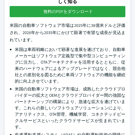
しく知る
無料のPDFをダウンロード
米国の自動車ソフトウェア市場は2025年に38億米ドルと評価
され、2026年から2035年にかけて顕著で有望な成長が見込ま
れています。
米国は車両戦略において顕著な進展を遂げており、自動車
メーカーはソフトウェア定義型で集中型コンピューティン
グに注力し、OTAアーキテクチャを活用するとともに、従
来のハードウェアによるアップグレードではなく、競合他
社との差別化を図るために車両ソフトウェアの機能を継続
的に向上させています。
米国の自動車ソフトウェア市場は、成熟したクラウドプロ
バイダーの拡大とOEMとクラウドプロバイダー間の強固な
パートナーシップの構築により、急速な拡大を遂げていま
す。これらの新しいソフトウェアソリューションにより、
アナリティクス、OTA管理、機械学習、コネクテッドビー
クルサービスといったクラウドサービスが生まれていま
す。
先進運転支援システム（ADAS）や自動運転技術の開発に