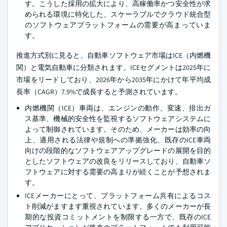
す。こうした採用の拡大により、高稼働率かつ安全性が求
められる環境に特化した、スケーラブルでクラウド統合型
のソフトウェアプラットフォームの需要が高まっていま
す。
推進方式別に見ると、自動車ソフトウェア市場はICE（内燃機
関）と電気自動車に分類されます。ICEセグメントは2025年に
市場をリードしており、2026年から2035年にかけて年平均成
長率（CAGR）7.9%で成長すると予測されています。
内燃機関（ICE）車両は、エンジンの動作、変速、排出ガ
ス基準、機械的安全性を監視するソフトウェアシステムに
よって制御されています。そのため、メーカーは効率の向
上、適用される法律や規制への準拠強化、既存のICE車両
向けの段階的なソフトウェアアップグレードの展開を目的
としたソフトウェアの改良をリリースしており、自動車ソ
フトウェアに対する需要の高まりが続くことが予想されま
す。
ICEメーカーにとって、プラットフォーム共有によるコス
ト削減がますます重視されています。多くのメーカーが長
期的な投資コミットメントを制限する一方で、既存のICE