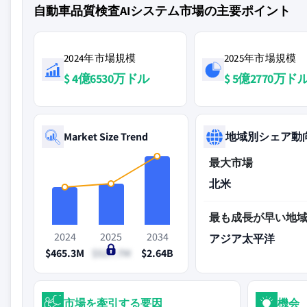
自動車品質検査AIシステム市場の主要ポイント
2024年市場規模
2025年市場規模
$ 4億6530万ドル
$ 5億2770万ド
Market Size Trend
地域別シェア動
最大市場
北米
最も成長が早い地
2024
2025
2034
アジア太平洋
$465.3M
$527.7M
$2.64B
市場を牽引する要因
機会