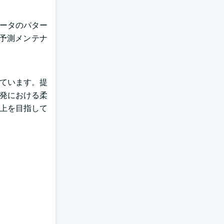
データのパター
予測メンテナ
しています。提
開発における柔
向上を目指して