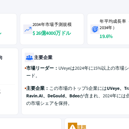
年平均成長率（
2034年市場予測規模
2034年）
ル
$ 26億4000万ドル
19.6%
向
主要企業
市場リーダー：
UVeyeは2024年に15%以上の市
ード。
主要企業：
この市場のトップ5企業には
UVeye、Tr
域
Ravin.AI、DeGould、Bdeo
が含まれ、2024年には合
の市場シェアを保持。
課題