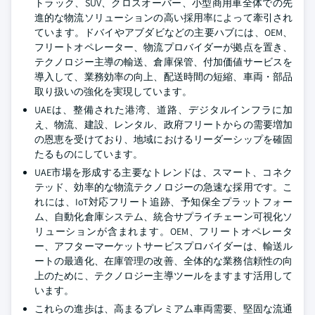
トラック、SUV、クロスオーバー、小型商用車全体での先
進的な物流ソリューションの高い採用率によって牽引され
ています。ドバイやアブダビなどの主要ハブには、OEM、
フリートオペレーター、物流プロバイダーが拠点を置き、
テクノロジー主導の輸送、倉庫保管、付加価値サービスを
導入して、業務効率の向上、配送時間の短縮、車両・部品
取り扱いの強化を実現しています。
UAEは、整備された港湾、道路、デジタルインフラに加
え、物流、建設、レンタル、政府フリートからの需要増加
の恩恵を受けており、地域におけるリーダーシップを確固
たるものにしています。
UAE市場を形成する主要なトレンドは、スマート、コネク
テッド、効率的な物流テクノロジーの急速な採用です。こ
れには、IoT対応フリート追跡、予知保全プラットフォー
ム、自動化倉庫システム、統合サプライチェーン可視化ソ
リューションが含まれます。OEM、フリートオペレータ
ー、アフターマーケットサービスプロバイダーは、輸送ル
ートの最適化、在庫管理の改善、全体的な業務信頼性の向
上のために、テクノロジー主導ツールをますます活用して
います。
これらの進歩は、高まるプレミアム車両需要、堅固な流通