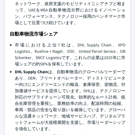
ネットワーク、政府支援のモビリティイニシアチブと相ま
って、UAEをMEA自動車物流分野におけるイノベーショ
ン、パフォーマンス、テクノロジー採用のベンチマーク市
場として位置づけ続けています。
自動車物流市場シェア
市場における上位7社は、DHL Supply Chain、XPO
Logistics、Kuehne + Nagel、DSV、United Parcel Service、DB
Schenker、SNCF Logisticsです。これらの企業は2025年に市
場シェアの約58%を保有しています。
DHL Supply Chain
は、自動車物流のグローバルリーダーで
あり、OEM、フリートオペレーター、ディストリビュータ
ー向けにエンドツーエンドの輸送、倉庫保管、逆物流、付
加価値サービスを提供しています。DHLは、テクノロジー
対応のサプライチェーン可視化、効率的なルート計画、統
合在庫管理を重視し、業務効率の向上、配送時間の短縮、
車両・部品の安全な取り扱いを確保しています。グローバ
ルな流通ネットワーク、地域サービスハブ、デジタルプラ
ットフォームが大規模展開を支援し、市場リーダーシップ
を強化しています。