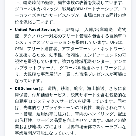
上、輸送時間の短縮、顧客体験の改善を実現しています。
グローバルカバレッジ、戦略的OEMパートナーシップ、ロ
ーカライズされたサービスハブが、市場における同社の地
位を強化しています。
United Parcel Service
, Inc. (UPS) は、入庫/出庫輸送、逆物
流、テクノロジー対応のフリート管理を包含する自動車ロ
ジスティクスソリューションを提供しています。UPSは、
OEM、フリート運営者、アフターマーケットネットワーク
を支援するため、効率性、信頼性、エンドツーエンドの可
視性を重視しています。強力な地域配送センター、デジタ
ルプラットフォーム、グローバル輸送ネットワークによ
り、大規模な事業展開と一貫した市場プレゼンスが可能に
なっています。
DB Schenker
は、道路、鉄道、航空、海上輸送、さらに倉
庫保管、付加価値サービス、税関サポートを含む包括的な
自動車ロジスティクスサービスを提供しています。同社
は、先進的なサプライチェーンの可視性、統合されたフリ
ート管理、運用効率に注力し、車両のハンドリング、配送
の信頼性、サービス品質を向上させています。OEMとの協
業および地域ハブにより、世界市場全体でスケーラブルな
事業展開が可能になっています。