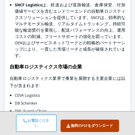
SNCF Logistics
は、鉄道および道路輸送、倉庫保管、付加
価値サービスを含むエンドツーエンドの自動車ロジスティ
クスソリューションを提供しています。SNCFは、効率的な
マルチモーダル輸送、リアルタイムトラッキング、持続可
能な輸送慣行を重視し、配送パフォーマンスの向上、運用
コストの削減、フリートサポートの強化を図っています。
OEMおよびサービスネットワークとの戦略的パートナーシ
ップにより、一貫した市場リーチと成長が確保されていま
す。
自動車ロジスティクス市場の企業
自動車ロジスティクス業界で事業を展開する主要企業には以
下が含まれます:
CEVA Logistics
DB Schenker
DHL Supply Chain
DSV
お電話くださ
い
無料のPDFをダウンロード
Hellmann Worldwide
Kuehne + Nagel