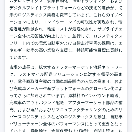
ムテレマティクス、倉庫自動化、RFIDトラッキング、および
デジタルフレイトプラットフォームなどの技術的進歩が、従
来のロジスティクス業務を変革しています。これらのイノベ
ーションにより、エンドツーエンドの可視性が実現され、輸
送遅延が削減され、輸送コストが最適化され、サプライチェ
ーン全体の応答性が向上します。並行して、ロジスティクス
フリート内での電気自動車および自律走行車両の採用は、エ
ネルギー効率の高い業務を支援し、持続可能性目標に貢献し
ています。
市場の成長は、拡大するアフターマーケット流通ネットワー
ク、ラストマイル配送ソリューションに対する需要の高ま
り、電子商取引主導の自動車部品販売の人気の高まり、およ
び完成車メーカー生産プラットフォームのグローバル化によ
ってさらに加速されています。原材料のインバウンド輸送、
完成車のアウトバウンド配送、アフターマーケット部品の補
充、および返品およびリマニュファクチャリングのためのリ
バースロジスティクスなどのロジスティクス活動は、自動車
バリューチェーン全体のパフォーマンスにとって重要となっ
ています。貨物輸送、倉庫保管および配送、通関手続き、お