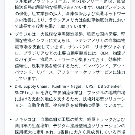
タル追跡プラットフォーム、IoT対応フリート監視、複合
輸送業務の段階的な採用が進んでいます。OEMプレゼンス
の強化、組立業務の拡大、倉庫保管および流通ネットワー
クの改善により、ラテンアメリカは自動車物流分野におい
て成長する役割を果たし続けています。
ブラジルは、大規模な車両製造基盤、強固な国内需要、堅
固な物流インフラに支えられ、ラテンアメリカの自動車物
流市場を支配しています。サンパウロ、リオデジャネイ
ロ、ブラジリアなどの主要自動車拠点には、OEM、物流プ
ロバイダー、流通ネットワークが集まっており、効率性、
信頼性、規制準拠を確保するため、インバウンド、アウト
バウンド、リバース、アフターマーケットサービスに注力
しています。
DHL Supply Chain、Kuehne + Nagel、UPS、DB Schenker、
SNCF Logisticsを含む主要物流企業は、ブラジルの地域市場
における支配的地位を支えるため、技術対応型ソリューシ
ョン、自動化倉庫、複合輸送を積極的に提供しています。
メキシコは、自動車組立工場の拡大、軽量トラックおよび
商用車の生産増加、デジタル接続型物流ソリューションの
採用拡大に牽引され、2番目に大きく急成長している市場