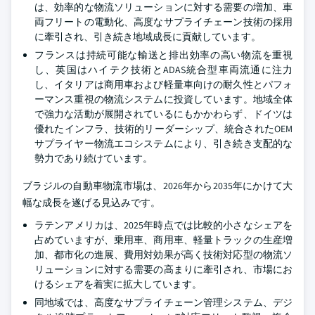
は、効率的な物流ソリューションに対する需要の増加、車
両フリートの電動化、高度なサプライチェーン技術の採用
に牽引され、引き続き地域成長に貢献しています。
フランスは持続可能な輸送と排出効率の高い物流を重視
し、英国はハイテク技術とADAS統合型車両流通に注力
し、イタリアは商用車および軽量車向けの耐久性とパフォ
ーマンス重視の物流システムに投資しています。地域全体
で強力な活動が展開されているにもかかわらず、ドイツは
優れたインフラ、技術的リーダーシップ、統合されたOEM
サプライヤー物流エコシステムにより、引き続き支配的な
勢力であり続けています。
ブラジルの自動車物流市場は、2026年から2035年にかけて大
幅な成長を遂げる見込みです。
ラテンアメリカは、2025年時点では比較的小さなシェアを
占めていますが、乗用車、商用車、軽量トラックの生産増
加、都市化の進展、費用対効果が高く技術対応型の物流ソ
リューションに対する需要の高まりに牽引され、市場にお
けるシェアを着実に拡大しています。
同地域では、高度なサプライチェーン管理システム、デジ