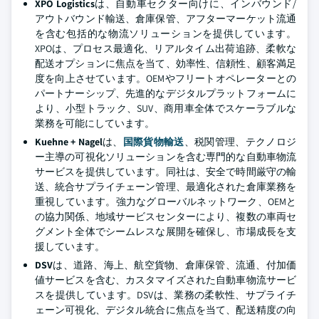
XPO Logistics
は、自動車セクター向けに、インバウンド/
アウトバウンド輸送、倉庫保管、アフターマーケット流通
を含む包括的な物流ソリューションを提供しています。
XPOは、プロセス最適化、リアルタイム出荷追跡、柔軟な
配送オプションに焦点を当て、効率性、信頼性、顧客満足
度を向上させています。OEMやフリートオペレーターとの
パートナーシップ、先進的なデジタルプラットフォームに
より、小型トラック、SUV、商用車全体でスケーラブルな
業務を可能にしています。
Kuehne + Nagel
は、
国際貨物輸送
、税関管理、テクノロジ
ー主導の可視化ソリューションを含む専門的な自動車物流
サービスを提供しています。同社は、安全で時間厳守の輸
送、統合サプライチェーン管理、最適化された倉庫業務を
重視しています。強力なグローバルネットワーク、OEMと
の協力関係、地域サービスセンターにより、複数の車両セ
グメント全体でシームレスな展開を確保し、市場成長を支
援しています。
DSV
は、道路、海上、航空貨物、倉庫保管、流通、付加価
値サービスを含む、カスタマイズされた自動車物流サービ
スを提供しています。DSVは、業務の柔軟性、サプライチ
ェーン可視化、デジタル統合に焦点を当て、配送精度の向