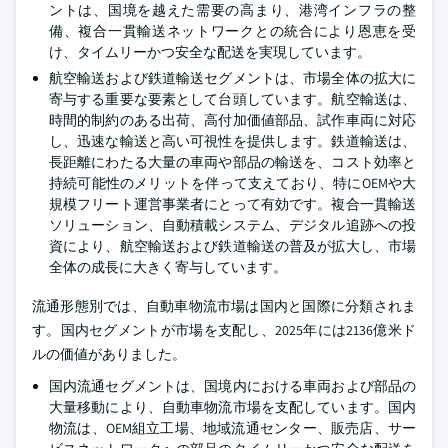
ントは、国境を越えた需要の高まり、港湾インフラの整
備、複合一貫輸送ネットワークとの統合により恩恵を受
け、タイムリーかつ安全な配送を実現しています。
航空輸送および鉄道輸送セグメントは、市場全体の拡大に
寄与する重要な要素として台頭しています。航空輸送は、
時間的制約のある出荷、高付加価値部品、試作車両に対応
し、迅速な輸送と高い可視性を提供します。鉄道輸送は、
長距離にわたる大量の車両や部品の輸送を、コスト効率と
持続可能性のメリットを伴って支えており、特にOEMや大
規模フリート運営事業者にとって有効です。複合一貫輸送
ソリューション、自動積載システム、デジタル追跡への投
資により、航空輸送および鉄道輸送の普及が拡大し、市場
全体の成長に大きく寄与しています。
流通形態別では、自動車物流市場は国内と国際に分類されま
す。国内セグメントが市場を支配し、2025年には2136億米ド
ルの価値がありました。
国内流通セグメントは、国境内における車両および部品の
大量移動により、自動車物流市場を支配しています。国内
物流は、OEM組立工場、地域流通センター、販売店、サー