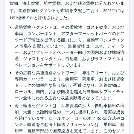
貨物、海上貨物、航空貨物、および鉄道貨物に分かれていま
す。道路貨物セグメントが市場を支配しており、2025年には
1191億米ドルと評価されました。
道路貨物セグメントは、その柔軟性、コスト効率、および
車両、コンポーネント、アフターマーケットパーツのドア
ツードア輸送を提供する能力により、自動車ロジスティク
ス市場を支配しています。道路貨物は、OEM、ディーラ
ー、およびフリートオペレーター向けの国内および地域流
通、ジャストインタイム(JIT)配送、およびラストマイルオ
ペレーションをサポートしています。
その広範な高速道路ネットワーク、専用フリート、および
専用カーハウラーにより、乗用車、商用車、および軽貨物
トラックの効率的な取り扱いが可能になり、道路貨物は、
ローカル、国内、および国境を越えた自動車サプライチェ
ーン全体にわたる主要な収益貢献者となっています。
海上輸送セグメントは、世界貿易の拡大、自動車輸出の増
加、大量・長距離輸送のニーズに後押しされ、着実な成長
を続けています。ロールオン・ロールオフ(RoRo)方式やコ
ンテナ輸送を含む海上輸送ソリューションは、乗用車、商
用車、自動車部品の国際流通を支えています。このセグメ