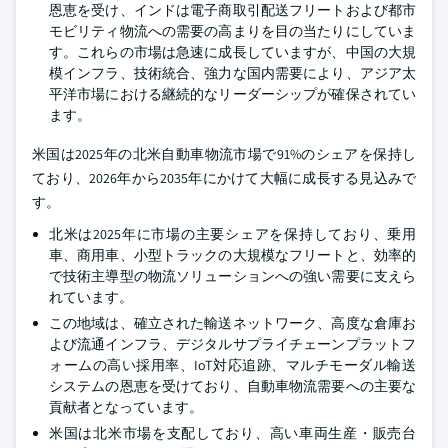
恩恵を受け、インドは電子商取引配送フリートおよび都市
モビリティ物流への需要の高まりを目の当たりにしていま
す。これらの市場は急速に成長していますが、中国の大規
模インフラ、技術統合、強力な国内需要により、アジア太
平洋市場における継続的なリーダーシップが確保されてい
ます。
米国は2025年の北米自動車物流市場で91%のシェアを保持し
ており、2026年から2035年にかけて大幅に成長する見込みで
す。
北米は2025年に市場の主要シェアを保持しており、乗用
車、商用車、小型トラックの大規模なフリートと、効率的
で技術主導型の物流ソリューションへの強い需要に支えら
れています。
この地域は、確立された輸送ネットワーク、高度な倉庫お
よび流通インフラ、デジタルサプライチェーンプラットフ
ォームの高い採用率、IoT対応追跡、マルチモーダル輸送
システムの恩恵を受けており、自動車物流需要への主要な
貢献者となっています。
米国は北米市場を支配しており、高い車両生産・販売台