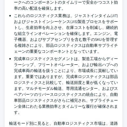
ークへのコンポーネントのタイムリーで安全かつコスト効
率の高い配送を確保します。
これらのロジスティクス業務は、ジャストインタイム(JIT)
およびジャストインシーケンス(JIS)製造プロセスをサポー
トし、生産効率を向上させ、在庫コストを削減し、継続的
な組立ラインオペレーションを確保します。エンジン、電
子機器、およびサブアセンブリを含む数千のSKUを管理す
る複雑さにより、部品ロジスティクスは自動車サプライチ
ェーンの重要なコンポーネントとなっています。
完成車ロジスティクスセグメントは、製造工場からディー
ラーシップ、フリートオペレーター、および輸出ハブへの
完成車両の輸送を扱うことにより、市場成長に貢献してい
ます。重要ではありますが、完成車ロジスティクスは部品
ロジスティクスと比較して、輸送頻度と量が低くなってい
ます。マルチモーダル輸送、専用流通センター、およびス
ペアパーツのリバースロジスティクスの統合により、自動
車部品ロジスティクスがさらに補完され、サプライチェー
ン全体にわたる業務効率とタイムリーな履行が確保されま
す。
輸送モード別に見ると、自動車ロジスティクス市場は、道路