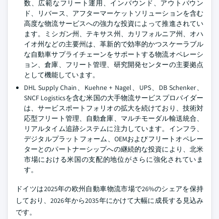
数、広範なフリート運用、インバウンド、アウトバウン
ド、リバース、アフターマーケットソリューションを含む
高度な物流サービスへの強力な投資によって推進されてい
ます。ミシガン州、テキサス州、カリフォルニア州、オハ
イオ州などの主要州は、革新的で効率的かつスケーラブル
な自動車サプライチェーンをサポートする物流オペレーシ
ョン、倉庫、フリート管理、研究開発センターの主要拠点
として機能しています。
DHL Supply Chain、Kuehne + Nagel、UPS、DB Schenker、
SNCF Logisticsを含む米国の大手物流サービスプロバイダー
は、サービスポートフォリオの拡大を続けており、技術対
応型フリート管理、自動倉庫、マルチモーダル輸送統合、
リアルタイム追跡システムに注力しています。インフラ、
デジタルプラットフォーム、OEMおよびフリートオペレー
ターとのパートナーシップへの継続的な投資により、北米
市場における米国の支配的地位がさらに強化されていま
す。
ドイツは2025年の欧州自動車物流市場で26%のシェアを保持
しており、2026年から2035年にかけて大幅に成長する見込み
です。