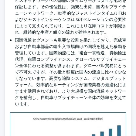
ビスネットワークへの部品のタイムリーかつ安全な配送を
保証します。その優位性は、頻繁な出荷、国内サプライチ
ェーンネットワーク、効率的なジャストインタイム(JIT)お
よびジャストインシーケンス(JIS)オペレーションの必要性
によって支えられており、これにより在庫コストが削減さ
れ、継続的な生産と組立の流れが維持されます。
国際流通セグメントも重要な役割を果たしており、完成車
および自動車部品の輸出入市場向けの国境を越えた移動を
管理しています。国際物流には、複合一貫輸送、貨物輸送
代理、税関コンプライアンス、グローバルサプライチェー
ン全体にわたる調整が含まれます。グローバル貿易にとっ
て不可欠ですが、その量と頻度は国内の流通に比べて少な
くなっています。高度な追跡システム、デジタルプラット
フォーム、効率的なルーティングが国際業務の最適化にま
すます活用されており、より大規模な国内流通ネットワー
クを補完し、自動車サプライチェーン全体の効率を支えて
います。