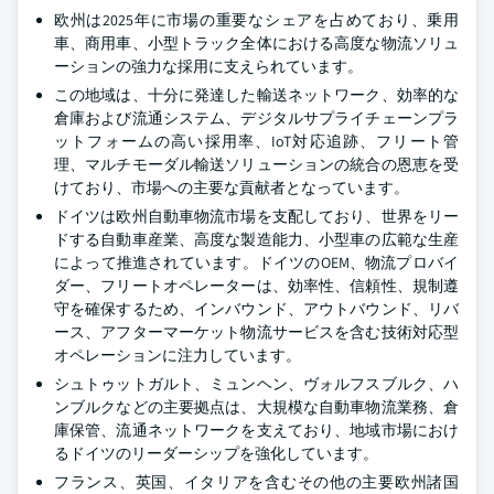
欧州は2025年に市場の重要なシェアを占めており、乗用
車、商用車、小型トラック全体における高度な物流ソリュ
ーションの強力な採用に支えられています。
この地域は、十分に発達した輸送ネットワーク、効率的な
倉庫および流通システム、デジタルサプライチェーンプラ
ットフォームの高い採用率、IoT対応追跡、フリート管
理、マルチモーダル輸送ソリューションの統合の恩恵を受
けており、市場への主要な貢献者となっています。
ドイツは欧州自動車物流市場を支配しており、世界をリー
ドする自動車産業、高度な製造能力、小型車の広範な生産
によって推進されています。ドイツのOEM、物流プロバイ
ダー、フリートオペレーターは、効率性、信頼性、規制遵
守を確保するため、インバウンド、アウトバウンド、リバ
ース、アフターマーケット物流サービスを含む技術対応型
オペレーションに注力しています。
シュトゥットガルト、ミュンヘン、ヴォルフスブルク、ハ
ンブルクなどの主要拠点は、大規模な自動車物流業務、倉
庫保管、流通ネットワークを支えており、地域市場におけ
るドイツのリーダーシップを強化しています。
フランス、英国、イタリアを含むその他の主要欧州諸国