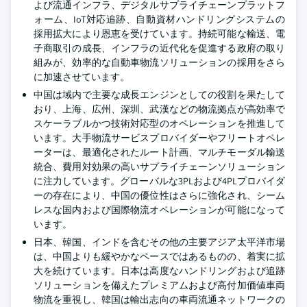
よび流通インフラ、デジタルサプライチェーンプラットフ
ォーム、IoT対応追跡、自動資材ハンドリングシステムの
採用拡大により恩恵を受けています。持続可能な輸送、電
子商取引の成長、インフラの近代化を促進する政府の取り
組みが、効率的な自動車物流ソリューションの採用をさら
に加速させています。
中国は域内で主要な成長エンジンとしての役割を果たして
おり、上海、広州、深圳、武漢などの物流拠点が高効率で
スケーラブルかつ技術対応型のオペレーションを推進して
います。大手物流サービスプロバイダーやフリートオペレ
ーターは、最適化されたルート計画、マルチモーダル輸送
統合、費用対効果の高いサプライチェーンソリューション
に注力しています。グローバルな3PLおよび4PLプロバイダ
ーの存在により、中国の優位性はさらに強化され、シーム
レスな国内および国際物流オペレーションが可能になって
います。
日本、韓国、インドを含むその他の主要アジア太平洋市場
は、中国よりも緩やかなペースではあるものの、着実に拡
大を続けています。日本は高度なハンドリングおよび追跡
ソリューションを備えたプレミアムおよび高付加価値車両
物流を重視し、韓国は輸出志向の車両流通ネットワークの