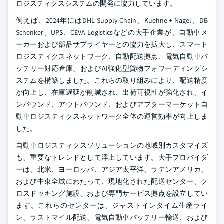
ロジスティクスシステムの開発に協力しています。
例えば、2024年にはDHL Supply Chain、Kuehne + Nagel、DB
Schenker、UPS、CEVA Logisticsなどの大手企業が、自動車メ
ーカーおよび部品サプライヤーとの協力を拡大し、スマート
ロジスティクスネットワーク、自動配送拠点、電気自動車バ
ッテリー対応倉庫、およびAI強化型貨物フォワーディングシ
ステムを構築しました。これらの取り組みにより、配送精度
が向上し、在庫遅延が削減され、出荷可視性が強化され、イ
ンバウンド、アウトバウンド、およびアフターマーケット自
動車ロジスティクスネットワーク全体の運営効率が向上しま
した。
自動車ロジスティクスソリューションの地域別カスタマイズ
も、重要なトレンドとして浮上しています。大手プロバイダ
ーは、北米、ヨーロッパ、アジア太平洋、ラテンアメリカ、
および中東全域にわたって、現地化された配送センター、ク
ロスドッキング施設、および専門サービス拠点を設立してい
ます。これらのセンターは、ジャストインタイム生産ライ
ン、ラストマイル配送、電気自動車バッテリー輸送、および