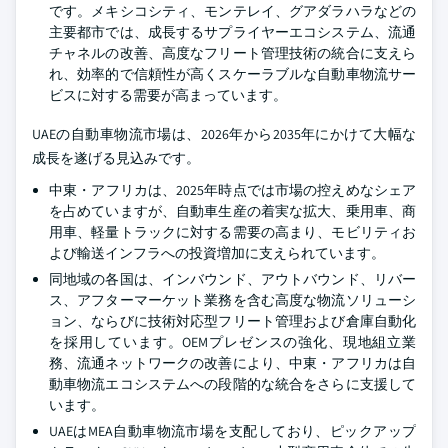
です。メキシコシティ、モンテレイ、グアダラハラなどの
主要都市では、成長するサプライヤーエコシステム、流通
チャネルの改善、高度なフリート管理技術の統合に支えら
れ、効率的で信頼性が高くスケーラブルな自動車物流サー
ビスに対する需要が高まっています。
UAEの自動車物流市場は、2026年から2035年にかけて大幅な
成長を遂げる見込みです。
中東・アフリカは、2025年時点では市場の控えめなシェア
を占めていますが、自動車生産の着実な拡大、乗用車、商
用車、軽量トラックに対する需要の高まり、モビリティお
よび輸送インフラへの投資増加に支えられています。
同地域の各国は、インバウンド、アウトバウンド、リバー
ス、アフターマーケット業務を含む高度な物流ソリューシ
ョン、ならびに技術対応型フリート管理および倉庫自動化
を採用しています。OEMプレゼンスの強化、現地組立業
務、流通ネットワークの改善により、中東・アフリカは自
動車物流エコシステムへの段階的な統合をさらに支援して
います。
UAEはMEA自動車物流市場を支配しており、ピックアップ