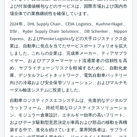
よび付加価値梱包などのサービスは、国際市場および国内市
場全体での業務継続性を確保しています。
2024年、DHL Supply Chain、CEVA Logistics、Kuehne+Nagel、
DSV、Ryder Supply Chain Solutions、DB Schenker、Nippon
Express、およびPenske Logisticsなどの大手ロジスティクス企
業は、自動車に焦点を当てたサービスポートフォリオを拡大
しました。これらの企業は、完成車メーカー、ティアサプラ
イヤー、およびアフターマーケット流通業者の信頼性を高
め、サプライチェーンリスクを軽減するために、自動化倉
庫、デジタルフレイトネットワーク、電気自動車バッテリー
向けの冷蔵および安全保管ソリューション、およびマルチモ
ーダル輸送システムに投資しました。
自動車ロジスティクスエコシステムは、先進的なデジタルプ
ラットフォーム、持続可能なロジスティクスソリューショ
ン、モジュラー倉庫設計、エネルギー効率の高いフリート、
およびデータ駆動型意思決定が車両および部品の移動を再構
築する中で、進化を続けています。業界関係者は、サプライ