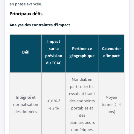
en phase avancée.
Principaux défis
Analyse des contraintes d'impact
Impact
sur la
Pertinence
Calendrier
Défi
prévision
géographique
d'impact
du TCAC
Mondial, en
particulier les
essais utilisant
Intégrité et
Moyen
-0,8 % à
des endpoints
normalisation
terme (2–4
-1,2 %
portables et
des données
ans)
des
biomarqueurs
numériques