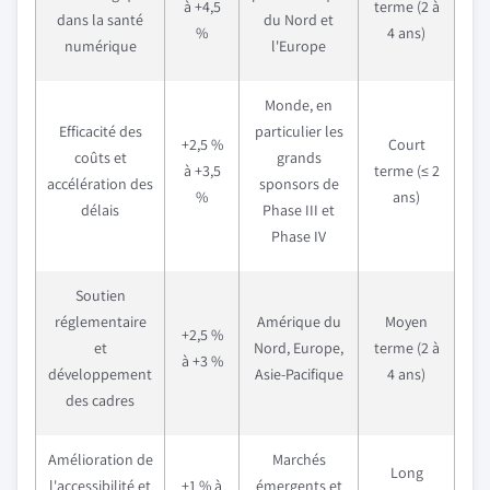
à +4,5
terme (2 à
dans la santé
du Nord et
%
4 ans)
numérique
l'Europe
Monde, en
Efficacité des
particulier les
+2,5 %
Court
coûts et
grands
à +3,5
terme (≤ 2
accélération des
sponsors de
%
ans)
délais
Phase III et
Phase IV
Soutien
réglementaire
Amérique du
Moyen
+2,5 %
et
Nord, Europe,
terme (2 à
à +3 %
développement
Asie-Pacifique
4 ans)
des cadres
Amélioration de
Marchés
Long
l'accessibilité et
+1 % à
émergents et