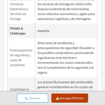
Comercio
los servicios de entrega de ultima milla
Electronico y
impulsa la demanda de motocicletas
Servicios de
como vehiculos economicos y agiles para
Entrega
operaciones logisticas y de mensajeria.
Pitfalls &
Impacto
Challenges
Altas tasas de accidentes y
preocupaciones de seguridad disuaden a
Preocupaciones
los posibles compradores, promoviendo
de seguridad y
regulaciones mas estrictas e
tasas de
incrementando los costos relacionados
accidentes
con el cumplimiento de la seguridad y el
seguro.
Los precios fluctuantes del combustible
generan incertidumbre en los costos de
Volatilidad en
propiedad, influyendo en las decisiones
los precios del
de compra y potencialmente
Llámanos
Descargar PDF Gratis
combustible
ralentizando la demanda de