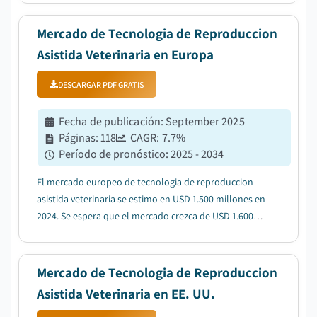
Mercado de Tecnologia de Reproduccion
Asistida Veterinaria en Europa
DESCARGAR PDF GRATIS
Fecha de publicación
:
September 2025
Páginas
:
118
CAGR:
7.7
%
Período de pronóstico
:
2025 - 2034
El mercado europeo de tecnologia de reproduccion
asistida veterinaria se estimo en USD 1.500 millones en
2024. Se espera que el mercado crezca de USD 1.600
millones en 2025 a USD 3.100 millones en 2034, con
una CAGR del 7,7%, segun el ultimo informe publicado
por Global Market Insights Inc....
Mercado de Tecnologia de Reproduccion
Asistida Veterinaria en EE. UU.