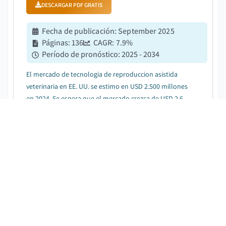
DESCARGAR PDF GRATIS
Fecha de publicación
:
September 2025
Páginas
:
136
CAGR:
7.9
%
Período de pronóstico
:
2025 - 2034
El mercado de tecnologia de reproduccion asistida
veterinaria en EE. UU. se estimo en USD 2.500 millones
en 2024. Se espera que el mercado crezca de USD 2.600
millones en 2025 a USD 5.200 millones en 2034, con
una tasa de crecimiento anual compuesta (CAGR) del
7,9% durante el periodo de pronostico, ...
Mercado de salud dental para mascotas
DESCARGAR PDF GRATIS
Fecha de publicación
:
October 2023
Páginas
:
150
CAGR:
6.6
%
Período de pronóstico
:
2025 - 2034