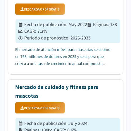
DESCARGAR PDF GRATIS
Fecha de publicación
:
May 2022
Páginas
:
138
CAGR:
7.3
%
Período de pronóstico
:
2026-2035
El mercado de atención móvil para mascotas se estimó
en 768 millones de dólares en 2025 y se espera que
crezca a una tasa de crecimiento anual compuesta
(CAGR) del 7,3% entre 2026 y 2035, impulsado por la
creciente conciencia sobre la salud e higiene de las
mascotas....
Mercado de cuidado y fitness para
mascotas
DESCARGAR PDF GRATIS
Fecha de publicación
:
July 2024
Páginas
:
138
CAGR:
6.6
%