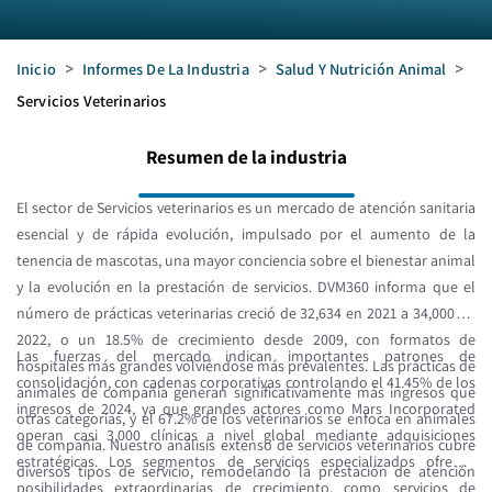
Inicio
>
Informes De La Industria
>
Salud Y Nutrición Animal
>
Servicios Veterinarios
Resumen de la industria
El sector de Servicios veterinarios es un mercado de atención sanitaria
esencial y de rápida evolución, impulsado por el aumento de la
tenencia de mascotas, una mayor conciencia sobre el bienestar animal
y la evolución en la prestación de servicios. DVM360 informa que el
número de prácticas veterinarias creció de 32,634 en 2021 a 34,000 en
2022, o un 18.5% de crecimiento desde 2009, con formatos de
Las fuerzas del mercado indican importantes patrones de
hospitales más grandes volviéndose más prevalentes. Las prácticas de
consolidación, con cadenas corporativas controlando el 41.45% de los
animales de compañía generan significativamente más ingresos que
ingresos de 2024, ya que grandes actores como Mars Incorporated
otras categorías, y el 67.2% de los veterinarios se enfoca en animales
operan casi 3,000 clínicas a nivel global mediante adquisiciones
de compañía. Nuestro análisis extenso de servicios veterinarios cubre
estratégicas. Los segmentos de servicios especializados ofrecen
diversos tipos de servicio, remodelando la prestación de atención
posibilidades extraordinarias de crecimiento, como servicios de