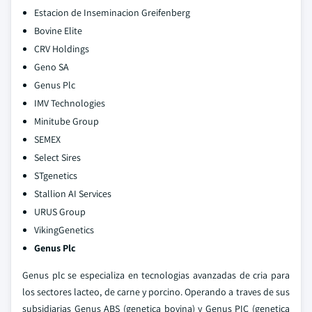
Estacion de Inseminacion Greifenberg
Bovine Elite
CRV Holdings
Geno SA
Genus Plc
IMV Technologies
Minitube Group
SEMEX
Select Sires
STgenetics
Stallion AI Services
URUS Group
VikingGenetics
Genus Plc
Genus plc se especializa en tecnologias avanzadas de cria para
los sectores lacteo, de carne y porcino. Operando a traves de sus
subsidiarias Genus ABS (genetica bovina) y Genus PIC (genetica