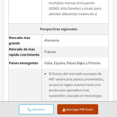
multiples marcas (incluyendo
GENEX, Alta Genetics y otras) para
atender diferentes niveles de cl
Perspectivas regionales
Mercado mas
Alemania
grande
Mercado de mas
Francia
rapido crecimiento
Paises emergentes
Italia, Espana, Paises Bajos y Polonia
El futuro del mercado europeo de
ART veterinaria parece prometedor,
ya que la region avanza hacia una
produccion ganadera mas
sostenible y basada en tecnologia.
La demanda se vera cada vez mas
influenciada por la integracion de
Llámanos
Descargar PDF Gratis
genomica avanzada, cria de