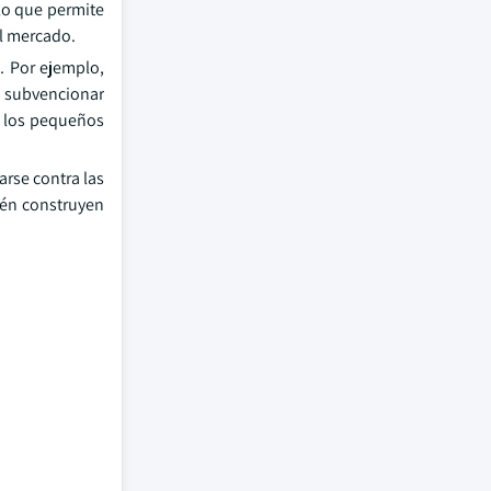
 lo que permite
el mercado.
. Por ejemplo,
a subvencionar
e los pequeños
rse contra las
ién construyen