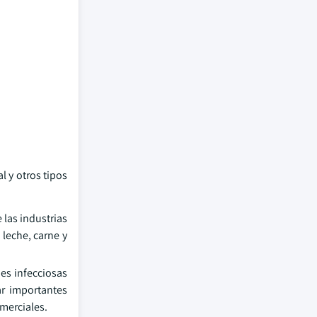
l y otros tipos
las industrias
leche, carne y
es infecciosas
r importantes
omerciales.