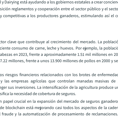
y Dairying está ayudando a los gobiernos estatales a crear concien
ición reglamentos y cooperación entre el sector público y el secto
y competitivas a los productores ganaderos, estimulando así el c
ctor clave que contribuye al crecimiento del mercado. La poblac
ciente consumo de carne, leche y huevos. Por ejemplo, la poblac
cabezas en 2023, frente a aproximadamente 1.51 mil millones en 2
7.22 millones, frente a unos 13.900 millones de pollos en 2000 y s
 riesgos financieros relacionados con los brotes de enfermeda
res y las empresas agrícolas que controlan manadas masivas de
ger sus inversiones. La intensificación de la agricultura produce 
ifica la necesidad de cobertura de seguros.
papel crucial en la expansión del mercado de seguros ganaderos
gía de blockchain está mejorando casi todos los aspectos de la cade
del fraude y la automatización de procesamiento de reclamacione