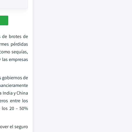
s de brotes de
ormes pérdidas
 como sequías,
y las empresas
s gobiernos de
inancieramente
a India y China
ros entre los
e los 20 – 50%
over el seguro