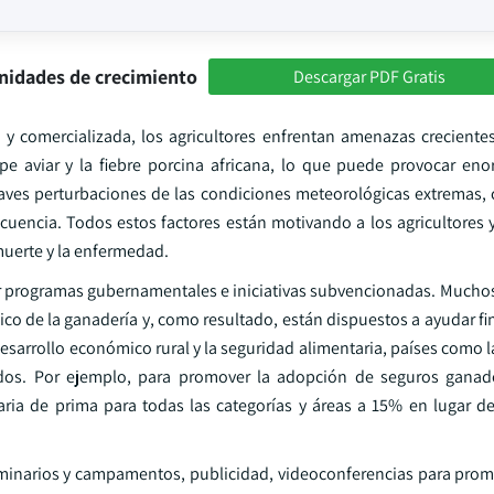
nidades de crecimiento
Descargar PDF Gratis
 y comercializada, los agricultores enfrentan amenazas creciente
e aviar y la fiebre porcina africana, lo que puede provocar en
raves perturbaciones de las condiciones meteorológicas extremas,
uencia. Todos estos factores están motivando a los agricultores 
muerte y la enfermedad.
r programas gubernamentales e iniciativas subvencionadas. Mucho
co de la ganadería y, como resultado, están dispuestos a ayudar f
desarrollo económico rural y la seguridad alimentaria, países como l
os. Por ejemplo, para promover la adopción de seguros ganade
ciaria de prima para todas las categorías y áreas a 15% en lugar d
inarios y campamentos, publicidad, videoconferencias para prom