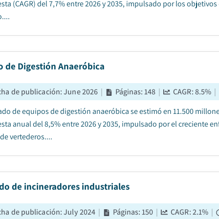
ta (CAGR) del 7,7% entre 2026 y 2035, impulsado por los objetivos 
....
o de Digestión Anaeróbica
cha de publicación
:
June 2026
|
Páginas
:
148
|
CAGR:
8.5
%
|
ado de equipos de digestión anaeróbica se estimó en 11.500 millones
ta anual del 8,5% entre 2026 y 2035, impulsado por el creciente enf
de vertederos....
o de incineradores industriales
cha de publicación
:
July 2024
|
Páginas
:
150
|
CAGR:
2.1
%
|