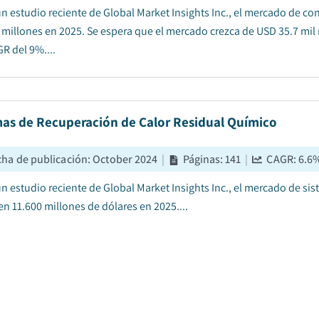
n estudio reciente de Global Market Insights Inc., el mercado de co
l millones en 2025. Se espera que el mercado crezca de USD 35.7 mil
R del 9%....
mas de Recuperación de Calor Residual Químico
cha de publicación
:
October 2024
|
Páginas
:
141
|
CAGR:
6.6
n estudio reciente de Global Market Insights Inc., el mercado de si
en 11.600 millones de dólares en 2025....
do de incineradores
cha de publicación
:
December 2023
|
Páginas
:
135
|
CAGR:
2.