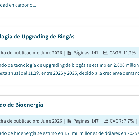
idad en carbono....
logía de Upgrading de Biogás
cha de publicación
:
June 2026
|
Páginas
:
141
|
CAGR:
11.2
%
|
ado de tecnología de upgrading de biogás se estimó en 2.000 millone
ta anual del 11,2% entre 2026 y 2035, debido a la creciente dema
do de Bioenergía
cha de publicación
:
June 2026
|
Páginas
:
147
|
CAGR:
7.7
%
|
ado de bioenergía se estimó en 151 mil millones de dólares en 2025 