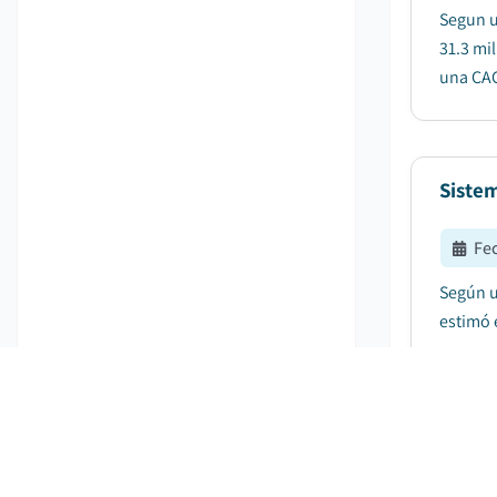
Segun u
31.3 mi
una CAG
Siste
Fe
Según u
estimó 
Merca
Fe