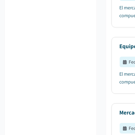
El merc
compues
Equip
Fe
El merc
compues
Mercad
Fe