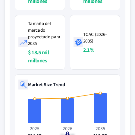
millones
millones
Tamaño del
mercado
TCAC (2026–
proyectado para
2035)
2035
2.1%
$ 18.5 mil
millones
Market Size Trend
2025
2026
2035