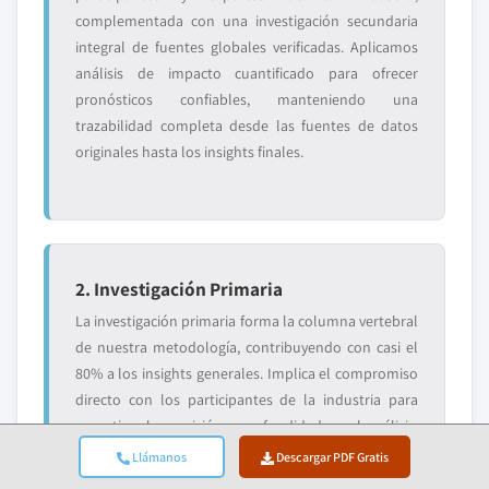
complementada con una investigación secundaria
integral de fuentes globales verificadas. Aplicamos
análisis de impacto cuantificado para ofrecer
pronósticos confiables, manteniendo una
trazabilidad completa desde las fuentes de datos
originales hasta los insights finales.
2. Investigación Primaria
La investigación primaria forma la columna vertebral
de nuestra metodología, contribuyendo con casi el
80% a los insights generales. Implica el compromiso
directo con los participantes de la industria para
garantizar la precisión y profundidad en el análisis.
Nuestro programa de entrevistas estructuradas
Llámanos
Descargar PDF Gratis
cubre los mercados regionales y globales, con