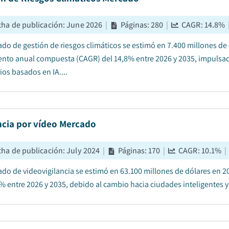
cha de publicación
:
June 2026
|
Páginas
:
280
|
CAGR:
14.8
%
ado de gestión de riesgos climáticos se estimó en 7.400 millones de 
ento anual compuesta (CAGR) del 14,8% entre 2026 y 2035, impulsado
ios basados en IA....
ncia por vídeo Mercado
cha de publicación
:
July 2024
|
Páginas
:
170
|
CAGR:
10.1
%
|
ado de videovigilancia se estimó en 63.100 millones de dólares en 
1% entre 2026 y 2035, debido al cambio hacia ciudades inteligentes y