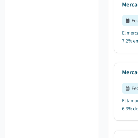
Merca
Fe
El merc
7.2% en
Merca
Fe
El tama
6.3% de