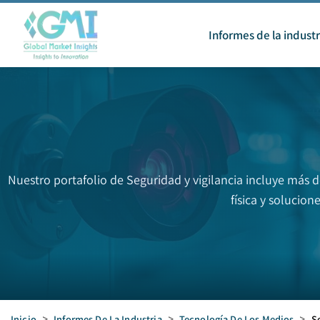
Informes de la industr
Nuestro portafolio de Seguridad y vigilancia incluye más d
física y solucio
Inicio
>
Informes De La Industria
>
Tecnología De Los Medios
>
S