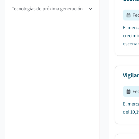
Tecnologías de próxima generación
Fe
El merc
crecimi
escenar
Vigila
Fe
El merc
del 10,