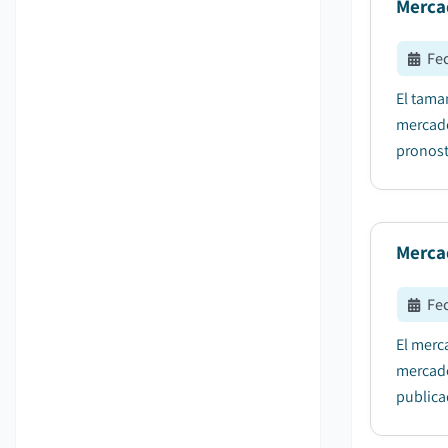
Mercad
Fe
El tama
mercado
pronost
Mercad
Fe
El merc
mercado
publicad