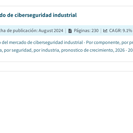
o de ciberseguridad industrial
cha de publicación
:
August 2024
|
Páginas
:
230
|
CAGR:
9.1
%
del mercado de ciberseguridad industrial - Por componente, por 
, por seguridad, por industria, pronostico de crecimiento, 2026 - 20
do de identidad descentralizado
cha de publicación
:
July 2024
|
Páginas
:
170
|
CAGR:
70.8
%
|
no del mercado global de identidades descentralizadas se estimo en
de USD 5 mil millones en 2026 a USD 623.8 mil millones para 2035, 
co....