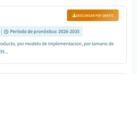
DESCARGAR PDF GRATIS
|
Período de pronóstico
:
2026-2035
producto, por modelo de implementacion, por tamano de
35...
DESCARGAR PDF GRATIS
Período de pronóstico
:
2026-2035
 USD 3 mil millones en 2025. Se espera que el mercado
con una CAGR del 70.8% durante el periodo de