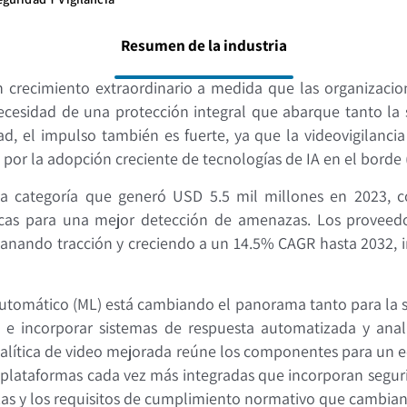
Resumen de la industria
un crecimiento extraordinario a medida que las organizac
ecesidad de una protección integral que abarque tanto la 
idad, el impulso también es fuerte, ya que la videovigila
or la adopción creciente de tecnologías de IA en el borde (
ueva categoría que generó USD 5.5 mil millones en 2023,
cas para una mejor detección de amenazas. Los proveedo
ganando tracción y creciendo a un 14.5% CAGR hasta 2032, 
aje automático (ML) está cambiando el panorama tanto para la 
e incorporar sistemas de respuesta automatizada y analít
nalítica de video mejorada reúne los componentes para un
plataformas cada vez más integradas que incorporan segurid
zas y los requisitos de cumplimiento normativo que cambian 