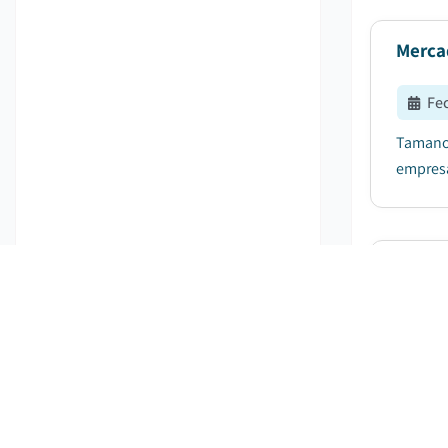
Mercad
Fe
Tamano 
empresa
Merca
Fe
El tama
crezca 
pronosti