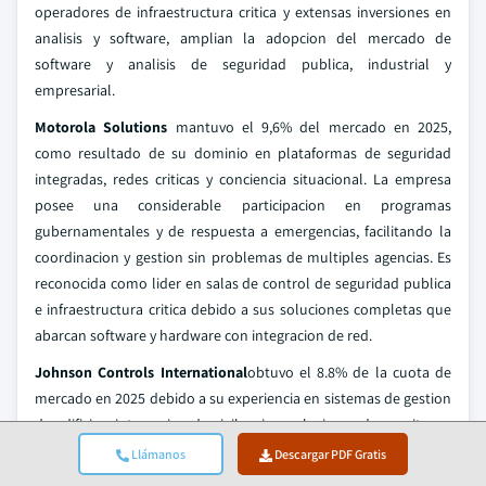
operadores de infraestructura critica y extensas inversiones en
analisis y software, amplian la adopcion del mercado de
software y analisis de seguridad publica, industrial y
empresarial.
Motorola Solutions
mantuvo el 9,6% del mercado en 2025,
como resultado de su dominio en plataformas de seguridad
integradas, redes criticas y conciencia situacional. La empresa
posee una considerable participacion en programas
gubernamentales y de respuesta a emergencias, facilitando la
coordinacion y gestion sin problemas de multiples agencias. Es
reconocida como lider en salas de control de seguridad publica
e infraestructura critica debido a sus soluciones completas que
abarcan software y hardware con integracion de red.
Johnson Controls International
obtuvo el 8.8% de la cuota de
mercado en 2025 debido a su experiencia en sistemas de gestion
de edificios, integracion de vigilancia y soluciones de monitoreo
de ciberseguridad. La empresa se centra en plataformas de salas
Llámanos
Descargar PDF Gratis
de control y su escalabilidad y alto rendimiento. Johnson