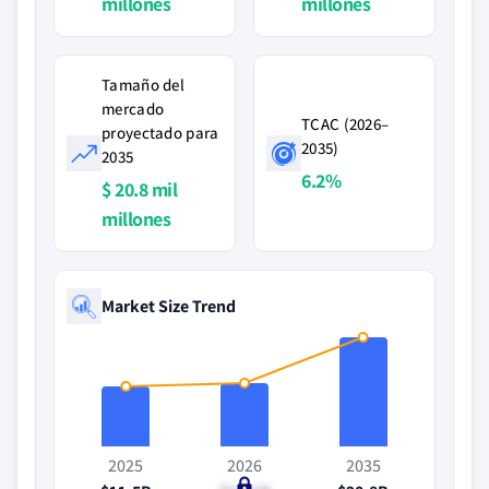
millones
millones
Tamaño del
mercado
TCAC (2026–
proyectado para
2035)
2035
6.2%
$ 20.8 mil
millones
Market Size Trend
2025
2026
2035