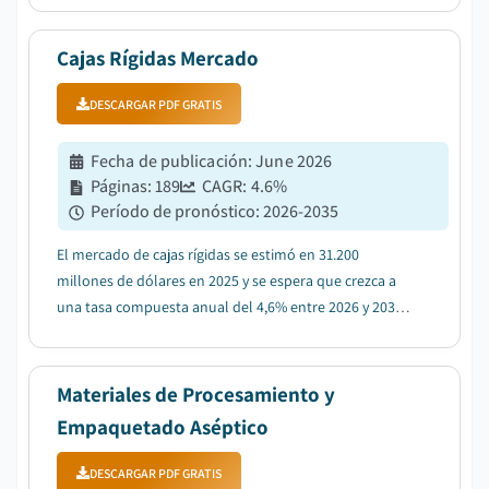
Cajas Rígidas Mercado
DESCARGAR PDF GRATIS
Fecha de publicación
:
June 2026
Páginas
:
189
CAGR:
4.6
%
Período de pronóstico
:
2026-2035
El mercado de cajas rígidas se estimó en 31.200
millones de dólares en 2025 y se espera que crezca a
una tasa compuesta anual del 4,6% entre 2026 y 2035,
impulsado por la creciente demanda de envases de
productos de lujo y premium....
Materiales de Procesamiento y
Empaquetado Aséptico
DESCARGAR PDF GRATIS