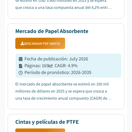
se estimó en USD 3.900 millones en 2025 y se espera
que crezca a una tasa compuesta anual del 6,1% entre
2026 y 2035, impulsado por la expansión de la
agricultura protegida y el cultivo en invernaderos....
Mercado de Papel Absorbente
DESCARGAR PDF GRATIS
Fecha de publicación
:
July 2026
Páginas
:
165
CAGR:
4.9
%
Período de pronóstico
:
2026-2035
El mercado de papel absorbente se estimó en 150 mil
millones de dólares en 2025 y se espera que crezca a
una tasa de crecimiento anual compuesto (CAGR) del
4,9% entre 2026 y 2035, debido a la creciente conciencia
sobre la higiene y la demanda de productos sanitarios
de un solo uso....
Cintas y películas de PTFE