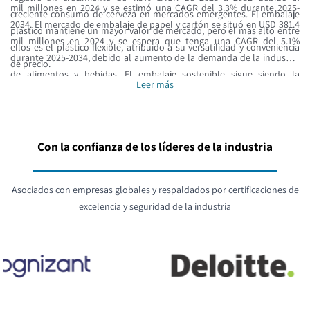
mil millones en 2024 y se estimó una CAGR del 3.3% durante 2025-
creciente consumo de cerveza en mercados emergentes. El embalaje
2034. El mercado de embalaje de papel y cartón se situó en USD 381.4
plástico mantiene un mayor valor de mercado, pero el más alto entre
mil millones en 2024 y se espera que tenga una CAGR del 5.1%
ellos es el plástico flexible, atribuido a su versatilidad y conveniencia
durante 2025-2034, debido al aumento de la demanda de la industria
de precio.
de alimentos y bebidas. El embalaje sostenible sigue siendo la
Leer más
categoría de más rápido crecimiento, con industrias acelerando hacia
materiales biodegradables, alternativas compostables y economías
circulares, desde nuevas papas hasta pimientos, acelerando la
innovación en cada categoría de materiales.
Con la confianza de los líderes de la industria
Asociados con empresas globales y respaldados por certificaciones de
excelencia y seguridad de la industria