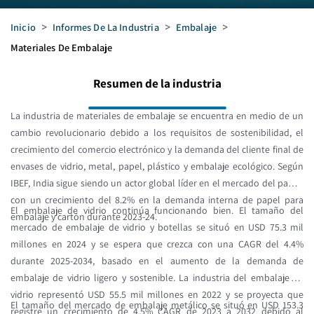
Inicio
>
Informes De La Industria
>
Embalaje
>
Materiales De Embalaje
Resumen de la industria
La industria de materiales de embalaje se encuentra en medio de un
cambio revolucionario debido a los requisitos de sostenibilidad, el
crecimiento del comercio electrónico y la demanda del cliente final de
envases de vidrio, metal, papel, plástico y embalaje ecológico. Según
IBEF, India sigue siendo un actor global líder en el mercado del papel,
con un crecimiento del 8.2% en la demanda interna de papel para
El embalaje de vidrio continúa funcionando bien. El tamaño del
embalaje y cartón durante 2023-24.
mercado de embalaje de vidrio y botellas se situó en USD 75.3 mil
millones en 2024 y se espera que crezca con una CAGR del 4.4%
durante 2025-2034, basado en el aumento de la demanda de
embalaje de vidrio ligero y sostenible. La industria del embalaje de
vidrio representó USD 55.5 mil millones en 2022 y se proyecta que
El tamaño del mercado de embalaje metálico se situó en USD 153.3
registre un crecimiento de 4.5% CAGR de 2023 a 2032 debido al