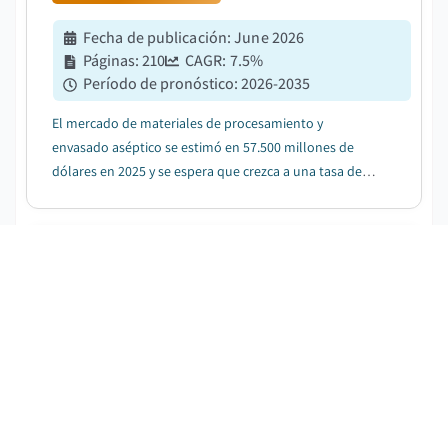
Fecha de publicación
:
June 2026
Páginas
:
210
CAGR:
7.5
%
Período de pronóstico
:
2026-2035
El mercado de materiales de procesamiento y
envasado aséptico se estimó en 57.500 millones de
dólares en 2025 y se espera que crezca a una tasa de
crecimiento anual compuesta (CAGR) del 7,5% entre
2026 y 2035, impulsado por la regulación de seguridad
alimentaria y vida útil....
Materiales en Contacto con Alimentos y
Seguridad del Envase
DESCARGAR PDF GRATIS
Fecha de publicación
:
June 2026
Páginas
:
250
CAGR:
5.1
%
Período de pronóstico
:
2026-2035