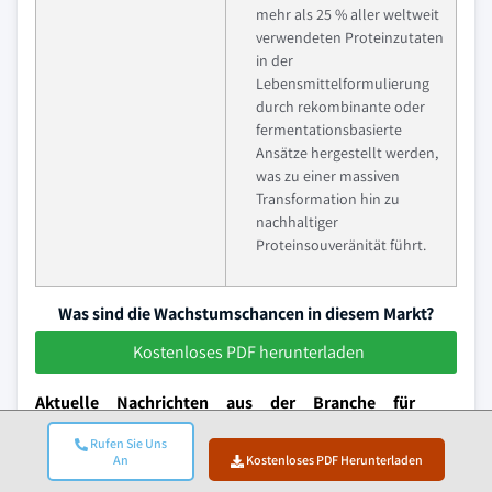
mehr als 25 % aller weltweit
verwendeten Proteinzutaten
in der
Lebensmittelformulierung
durch rekombinante oder
fermentationsbasierte
Ansätze hergestellt werden,
was zu einer massiven
Transformation hin zu
nachhaltiger
Proteinsouveränität führt.
Was sind die Wachstumschancen in diesem Markt?
Kostenloses PDF herunterladen
Aktuelle Nachrichten aus der Branche für
rekombinante Proteinzutaten
Rufen Sie Uns
An
Kostenloses PDF Herunterladen
Am 5. Juni 2025 unterzeichnete das chinesische
Unternehmen Zelgen Biopharmaceuticals einen