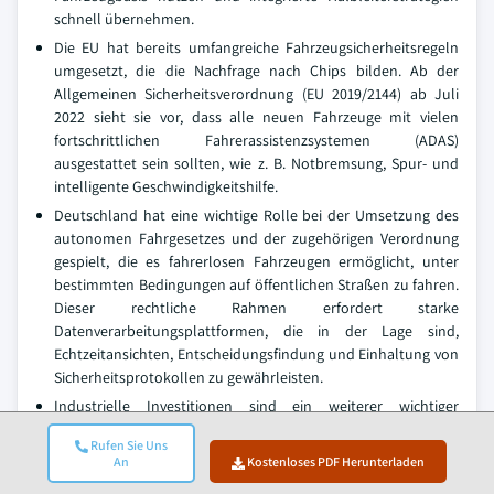
schnell übernehmen.
Die EU hat bereits umfangreiche Fahrzeugsicherheitsregeln
umgesetzt, die die Nachfrage nach Chips bilden. Ab der
Allgemeinen Sicherheitsverordnung (EU 2019/2144) ab Juli
2022 sieht sie vor, dass alle neuen Fahrzeuge mit vielen
fortschrittlichen Fahrerassistenzsystemen (ADAS)
ausgestattet sein sollten, wie z. B. Notbremsung, Spur- und
intelligente Geschwindigkeitshilfe.
Deutschland hat eine wichtige Rolle bei der Umsetzung des
autonomen Fahrgesetzes und der zugehörigen Verordnung
gespielt, die es fahrerlosen Fahrzeugen ermöglicht, unter
bestimmten Bedingungen auf öffentlichen Straßen zu fahren.
Dieser rechtliche Rahmen erfordert starke
Datenverarbeitungsplattformen, die in der Lage sind,
Echtzeitansichten, Entscheidungsfindung und Einhaltung von
Sicherheitsprotokollen zu gewährleisten.
Industrielle Investitionen sind ein weiterer wichtiger
Wachstumstreiber. Europäische Länder unternehmen aktive
Rufen Sie Uns
Schritte, um die Chipproduktion lokal zu gestalten und ihre
An
Kostenloses PDF Herunterladen
Abhängigkeit von ausländischen Halbleiterlieferanten zu