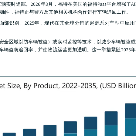
实时追踪。2026年3月，福特在美国的福特Pass平台增强了A
确性，福特正与警方及其他相关机构合作进行车辆追回工作。
部识别。2025年，现代在其全球分销的起源系列车型中应用
定安全区域以防车辆被盗）或实时监控等技术，以减少车辆被盗
车辆盗窃追回率，并使物流运营更加透明。这一举措紧随2025