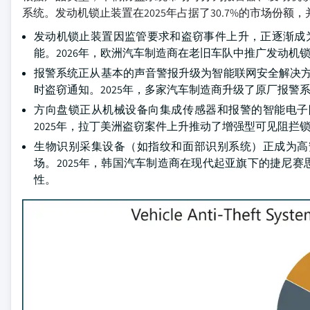
系统。发动机锁止装置在2025年占据了30.7%的市场份额，并
发动机锁止装置因监管要求和盗窃事件上升，正逐渐成为
能。2026年，欧洲汽车制造商在老旧车队中推广发动
报警系统正从基本的声音警报升级为智能联网安全解决方
时盗窃通知。2025年，多家汽车制造商升级了原厂报
方向盘锁正从机械设备向集成传感器和报警的智能电子
2025年，拉丁美洲盗窃案件上升推动了增强型可见阻拦
生物识别采集设备（如指纹和面部识别系统）正成为高
场。2025年，韩国汽车制造商在现代起亚旗下的捷尼
性。