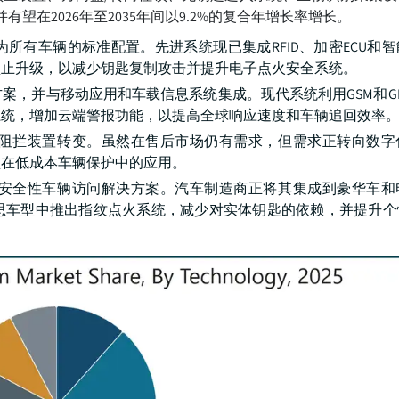
有望在2026年至2035年间以9.2%的复合年增长率增长。
所有车辆的标准配置。先进系统现已集成RFID、加密ECU和
机锁止升级，以减少钥匙复制攻击并提升电子点火安全系统。
案，并与移动应用和车载信息系统集成。现代系统利用GSM和G
警系统，增加云端警报功能，以提高全球响应速度和车辆追回效率
阻拦装置转变。虽然在售后市场仍有需求，但需求正转向数字
锁在低成本车辆保护中的应用。
安全性车辆访问解决方案。汽车制造商正将其集成到豪华车和
赛思车型中推出指纹点火系统，减少对实体钥匙的依赖，并提升