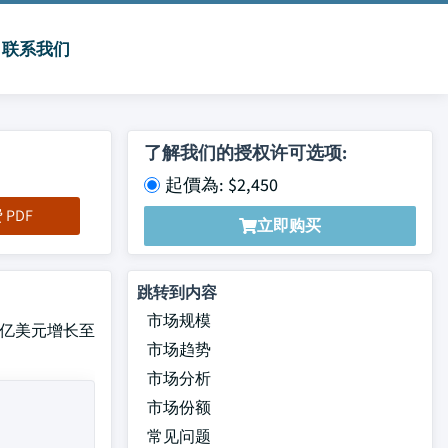
联系我们
了解我们的授权许可选项:
起價為: $2,450
PDF
立即购买
跳转到内容
市场规模
8亿美元增长至
市场趋势
市场分析
市场份额
常见问题