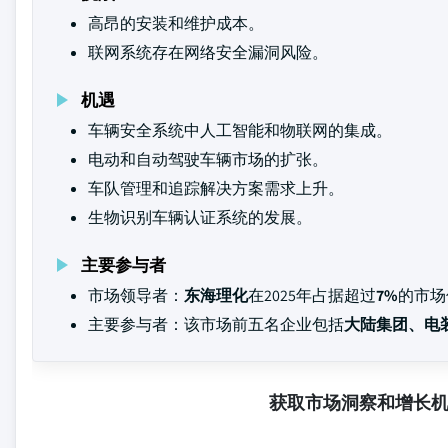
高昂的安装和维护成本。
联网系统存在网络安全漏洞风险。
机遇
车辆安全系统中人工智能和物联网的集成。
电动和自动驾驶车辆市场的扩张。
车队管理和追踪解决方案需求上升。
生物识别车辆认证系统的发展。
主要参与者
市场领导者：
东海理化
在2025年占据超过
7%
的市场
主要参与者：该市场前五名企业包括
大陆集团、电
获取市场洞察和增长