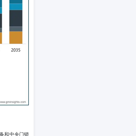
备和中央门锁