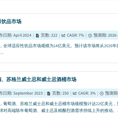
原饮品市场
布日期
:
April 2024
|
页数
:
222
|
CAGR:
7
%
|
预测期
:
2026
5年，全球适应性饮品市场规模为14亿美元。预计该市场将从2026年
..
酒、苏格兰威士忌和威士忌酒桶市场
布日期
:
September 2023
|
页数
:
250
|
CAGR:
3
%
|
预测期
5年，葡萄酒、苏格兰威士忌和威士忌桶市场规模预计达22亿美元，预
球对高端陈年葡萄酒、威士忌及精酿烈酒需求持续上升的推动。..