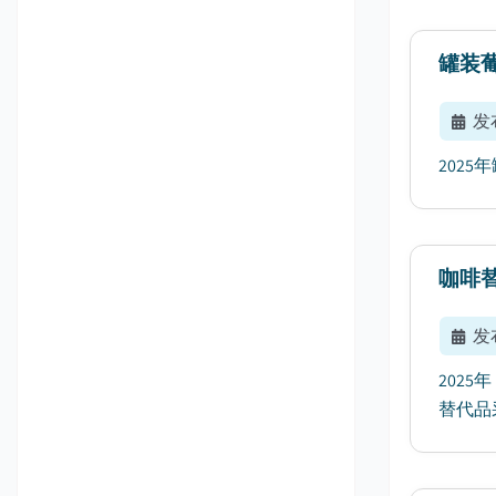
罐装
发
2025
咖啡
发
202
替代品