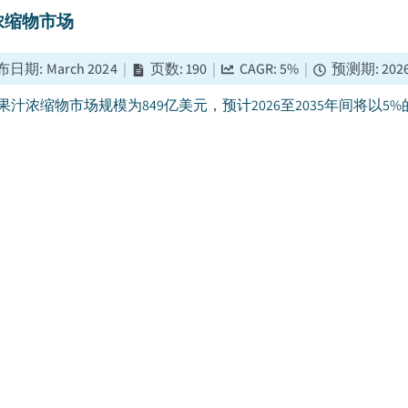
浓缩物市场
布日期
:
March 2024
|
页数
:
190
|
CAGR:
5
%
|
预测期
:
202
5年果汁浓缩物市场规模为849亿美元，预计2026至2035年间将
上升。...
植物奶市场
布日期
:
February 2026
|
页数
:
180
|
CAGR:
8.4
%
|
预测期
5年，发酵植物奶市场规模已超过24亿美元，预计2026年至2035
品需求的增长。...