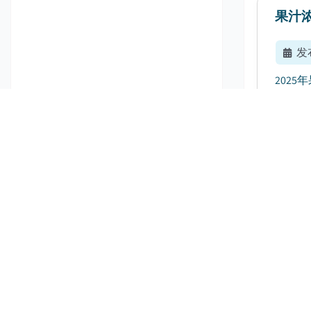
果汁
发
202
求的持续
发酵
发
202
能性食