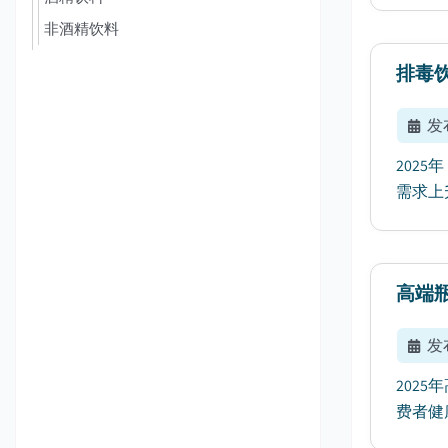
非酒精饮料
排毒
发
202
需求上升
高端
发
202
费者健