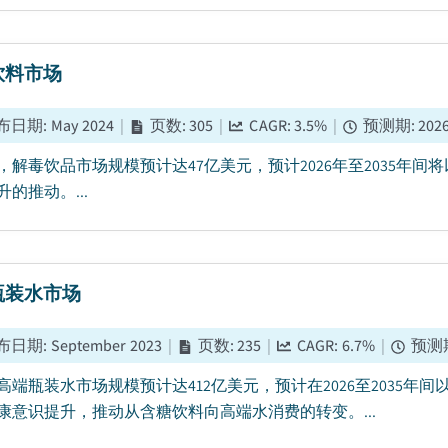
饮料市场
布日期
:
May 2024
|
页数
:
305
|
CAGR:
3.5
%
|
预测期
:
202
5年，解毒饮品市场规模预计达47亿美元，预计2026年至2035年
的推动。...
瓶装水市场
布日期
:
September 2023
|
页数
:
235
|
CAGR:
6.7
%
|
预测
5年高端瓶装水市场规模预计达412亿美元，预计在2026至2035年
康意识提升，推动从含糖饮料向高端水消费的转变。...