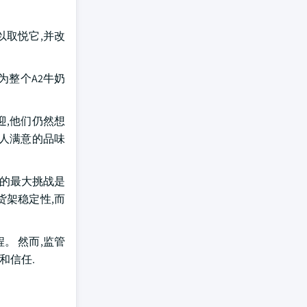
以取悦它,并改
为整个A2牛奶
迎,他们仍然想
令人满意的品味
类的最大挑战是
货架稳定性,而
。 然而,监管
和信任.