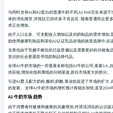
与同时含有A1和A2蛋白的普通牛奶不同,A2 Milk完全来源于生
体的消化痛苦,并抵抗它的许多不良反应. 随着普通民众更
求正在增加。
由于人口众多、可支配收入增加以及对奶制品的需求增加,
励使用健康乳制品和深化A2认证乳品农场的政策选择中,在
北美也由于乳糖不耐症的日益普遍以及需要更好的功能食品,正
意识的社会更愿意寻找奶制品替代品。
全球A2牛奶市场的一些显著名称包括A2牛奶公司,雀巢S.A
供应链,增加在线和离线的分销渠道,抓住市场更大的部分。
引进A2婴儿配方奶粉,酸奶,奶酪,黄油也促进了市场的扩大.
的发展。 全球A2牛奶市场的增长预计将稳步加快,直至20
A2 牛奶市场 趋势
由于消费者对健康和健康的兴趣增加,对清洗消化的认识提高