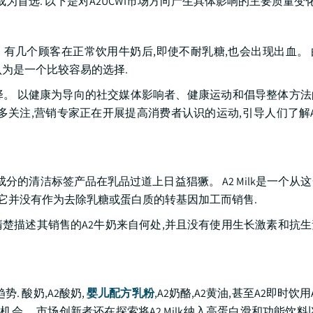
为首选. 以下是对A2UCWI市场方向产生具体影响的主要质量变
。 有几个顾客在正常饮用牛奶后,即使不耐乳糖,也会出现出血。
奶被认为是一个比较容易的选择.
的选择。 以健康为导向的社交媒体影响者、健康运动和倡导整体方
更多关注,营销专家正在开展提高消费者认识的运动,引导人们了解
分的清洁标签产品在乳品过道上日益猖獗。 A2 Milk是一个从
下,它并没有作为去除乳糖或蛋白质的转基因加工而销售.
些清楚描述其销售的A2牛奶来自何处,并且没有使用生长激素和抗
 酸奶,A2酸奶,
婴儿配方乳粉
,A2奶酪,A2黄油,甚至A2即时饮
会。 市场创新者还在探索将A2 Milk纳入高蛋白滑和功能饮料