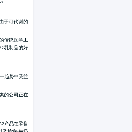
化。
 由于可代谢的
法的传统医学工
A2乳制品的好
这一趋势中受益
生素的公司正在
用A2产品在零售
以及植物-牛奶