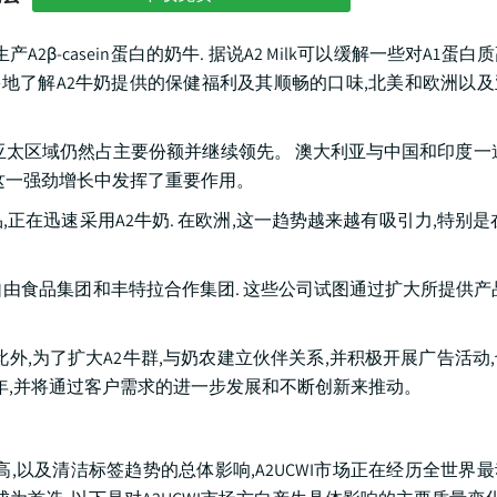
产A2β-casein蛋白的奶牛. 据说A2 Milk可以缓解一些对A1蛋
多地了解A2牛奶提供的保健福利及其顺畅的口味,北美和欧洲以
亚太区域仍然占主要份额并继续领先。 澳大利亚与中国和印度一
这一强劲增长中发挥了重要作用。
在迅速采用A2牛奶. 在欧洲,这一趋势越来越有吸引力,特别是
.,自由食品集团和丰特拉合作集团. 这些公司试图通过扩大所提供产
 此外,为了扩大A2牛群,与奶农建立伙伴关系,并积极开展广告活动
34年,并将通过客户需求的进一步发展和不断创新来推动。
,以及清洁标签趋势的总体影响,A2UCWI市场正在经历全世界