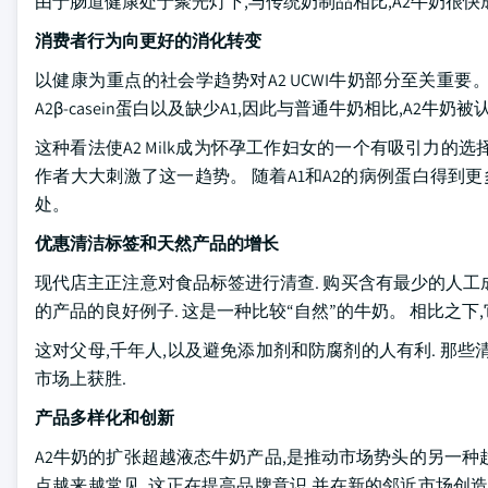
由于肠道健康处于聚光灯下,与传统奶制品相比,A2牛奶很快成
消费者行为向更好的消化转变
以健康为重点的社会学趋势对A2 UCWI牛奶部分至关重要
A2β-casein蛋白以及缺少A1,因此与普通牛奶相比,A2牛
这种看法使A2 Milk成为怀孕工作妇女的一个有吸引力
作者大大刺激了这一趋势。 随着A1和A2的病例蛋白得到
处。
优惠清洁标签和天然产品的增长
现代店主正注意对食品标签进行清查. 购买含有最少的人工成
的产品的良好例子. 这是一种比较“自然”的牛奶。 相比之
这对父母,千年人,以及避免添加剂和防腐剂的人有利. 那
市场上获胜.
产品多样化和创新
A2牛奶的扩张超越液态牛奶产品,是推动市场势头的另一种趋势.
点越来越常见. 这正在提高品牌意识,并在新的邻近市场创造机