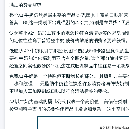
满足消费者需求。
整个A2 牛奶仍然是最主要的产品类型,因其丰富的口味和
善其口味,这一类别正出现强烈的牵引力,特别是在寻找 " 天
认为整个A2牛奶加工较少的观念也符合清洁标签的趋势,帮助
的定位往往高于普通整牛奶,使价格敏感的消费者更难获得
低脂肪 A2 牛奶吸引了那些 试图平衡品味和卡路里意识
要A2牛奶的消化福利而不含有全脂含量. 这个部分通过它定
经验之间实现微妙的平衡,这在减肥乳制品中往往是一项挑
免费A2 牛奶是一个特殊但不断增长的部分。 其吸引力主
口味和纹理——无脂肪牛奶往往缺乏许多消费者与传统奶制
不增加人工加厚剂或口味,以符合清洁标签的要求。
A2 以牛奶为基础的婴儿公式代表一个高价值、高信任类别
检查和科学支持的必要性使产品开发更加复杂。 这个空间的