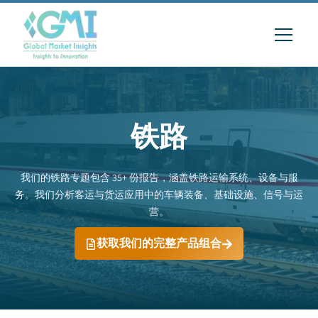
铁路
我们的铁路专题包含 35+ 份报告，涵盖铁路运输系统、设备与服
务。我们分析客运与货运应用中的车辆装备、基础设施、信号与运
营。
获取我们的完整产品组合