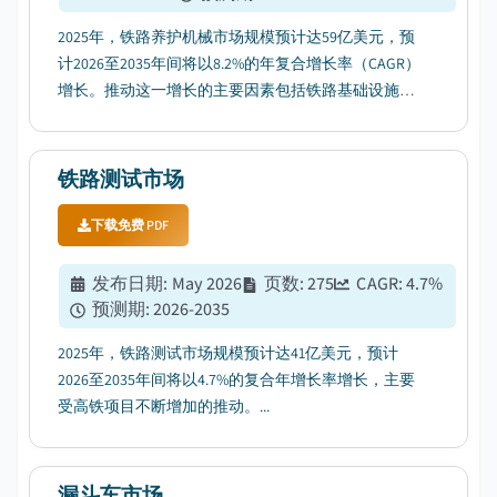
2025年，铁路养护机械市场规模预计达59亿美元，预
计2026至2035年间将以8.2%的年复合增长率（CAGR）
增长。推动这一增长的主要因素包括铁路基础设施现
代化投资的持续增加、高铁网络的不断扩张，以及对
老旧铁路资产高效养护的迫切需求。...
铁路测试市场
下载免费 PDF
发布日期
:
May 2026
页数
:
275
CAGR:
4.7
%
预测期
:
2026-2035
2025年，铁路测试市场规模预计达41亿美元，预计
2026至2035年间将以4.7%的复合年增长率增长，主要
受高铁项目不断增加的推动。...
漏斗车市场