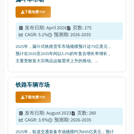
下载免费 PDF
发布日期
:
April 2026
页数
:
275
CAGR:
5.1
%
预测期
:
2026-2035
2025年，漏斗式铁路货车市场规模预计达75亿美元，
预计在2026至2035年间以5.1%的年复合增长率增长，
主要受散装大宗商品运输需求上升的推动。...
铁路车辆市场
下载免费 PDF
发布日期
:
August 2023
页数
:
280
CAGR:
3.9
%
预测期
:
2026-2035
2025年，轨道交通装备市场规模约为645亿美元，预计