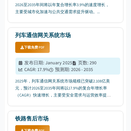
2026至2035年间将以年复合增长率3.9%的速度增长，
主要受城市化加速与公共交通需求提升驱动。...
列车通信网关系统市场
下载免费 PDF
发布日期
:
January 2025
页数
:
290
CAGR:
17.9
%
预测期
:
2026 - 2035
2025年，列车通信网关系统市场规模已突破2.108亿美
元，预计2026至2035年间将以17.9%的复合年增长率
（CAGR）快速增长，主要受安全需求与运营效率提升
的推动。...
铁路售后市场
下载免费 PDF