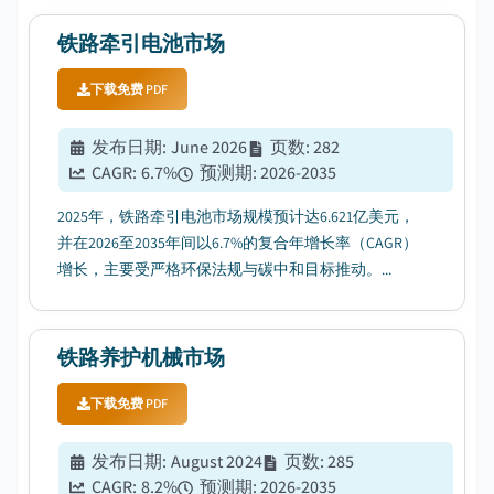
铁路牵引电池市场
下载免费 PDF
发布日期
:
June 2026
页数
:
282
CAGR:
6.7
%
预测期
:
2026-2035
2025年，铁路牵引电池市场规模预计达6.621亿美元，
并在2026至2035年间以6.7%的复合年增长率（CAGR）
增长，主要受严格环保法规与碳中和目标推动。...
铁路养护机械市场
下载免费 PDF
发布日期
:
August 2024
页数
:
285
CAGR:
8.2
%
预测期
:
2026-2035