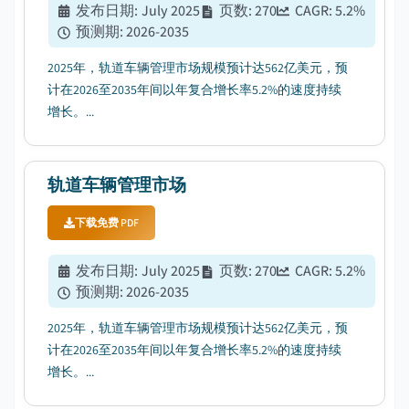
发布日期
:
July 2025
页数
:
270
CAGR:
5.2
%
预测期
:
2026-2035
2025年，轨道车辆管理市场规模预计达562亿美元，预
计在2026至2035年间以年复合增长率5.2%的速度持续
增长。...
轨道车辆管理市场
下载免费 PDF
发布日期
:
July 2025
页数
:
270
CAGR:
5.2
%
预测期
:
2026-2035
2025年，轨道车辆管理市场规模预计达562亿美元，预
计在2026至2035年间以年复合增长率5.2%的速度持续
增长。...