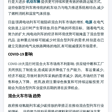
行是大进步
机动车辆
提供更可持续和更有效的铁路运输方式。
这些创新型列车将传统的机车动力与电力推进系统相结合,减少
了燃料消耗和温室气体排放.
日益强调电动列车可能阻碍混合列车市场的增长.
电源
在电气
化轨道上运行时产生零排放,符合严格的环境目标。 随着电气化
努力的扩大,纯电动列车的经济和环境优势可能掩盖了混合型替
代品. 这种重点转移可能减少对混合型列车的需求,特别是在已
建立完善的电气化铁路网络的地区,有可能减缓其市场需求。
COVID-19 影响
COVID-19大流行对混合火车市场有不利影响. 供应链中断和工厂
关闭扰乱了制造业,造成延误并降低了生产能力。 客运量减少,
经济不稳定,导致对新列车采购的需求减少. 因此,市场经历了销
售和收入下降。 然而,政府注重绿色恢复和可持续运输投资,可
能会为混合型列车业提供后期的潜在反弹机会。
混合火车市场 趋势
政府推动氢能列车减少碳排放的举措正在推动混合型列车行业
的增长。 这些努力鼓励采用替代燃料和可持续运输解决方案。