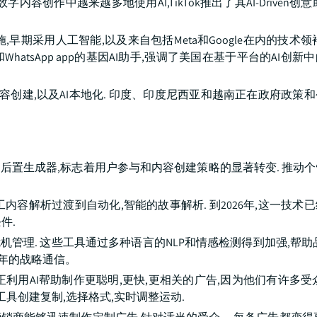
字内容创作中越来越多地使用AI,TikTok推出了其AI-Driven创
早期采用人工智能,以及来自包括Meta和Google在内的技术领
gram和WhatsApp app的基因AI助手,强调了美国在基于平台的AI
容创建,以及AI本地化. 印度、印度尼西亚和越南正在政府政策
入了AI辅助的后置生成器,标志着用户参与和内容创建策略的显著转变. 推
内容解析过渡到自动化,智能的故事解析. 到2026年,这一技术
件.
管理. 这些工具通过多种语言的NLP和情感检测得到加强,帮助
7年的战略通信。
s正利用AI帮助制作更聪明,更快,更相关的广告,因为他们有许多受
具创建复制,选择格式,实时调整运动.