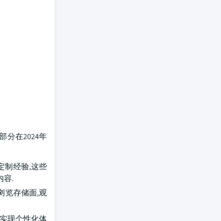
部分在2024年
定制经验,这些
容.
浏览存储面,观
,实现个性化体