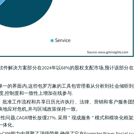
件解决方案部分在2024年以68%的股权支配市场,预计该部分在20
个单一的界面内,这些包罗万象的工具包管理着从分析到社会倾听
度,控制度和一致性上增加在线参与.
、批准工作流程和共享日历允许执行、法律、营销和客户服务团
快地应对危机,并与区域政策保持一致。
题,CAGR增长放缓27%. 采用 " 现成服务 " 模式和模块化
一体化。
CXM能力中凝聚了顶级荣誉,确保了它在Forrester Wave: Social 